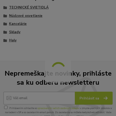
TECHNICKÉ SVIETIDLÁ
Núdzové osvetlenie
Kancelárie
Sklady
Haly
Nepremeškajte novinky, prihláste
sa ku odberu newsletteru
Prihlásiť sa
Prihlásením súhlasíte so
spracovaním vašich osobných údajov
v zmysle platných zákonov a
nariadení v SR a so zasielaním email ponúk. Zo zasielania sa môžete kedykoľvek odhlásiť. Vaše