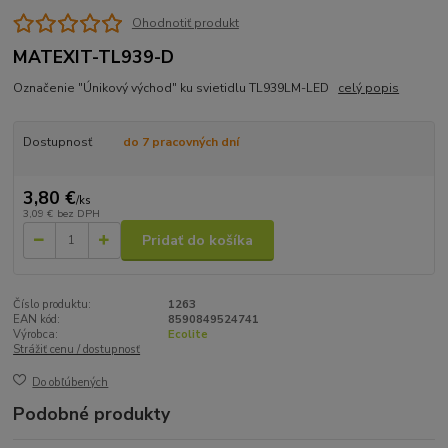
Ohodnotiť produkt
MATEXIT-TL939-D
Označenie "Únikový východ" ku svietidlu TL939LM-LED
celý popis
Dostupnosť
do 7 pracovných dní
3,80 €
/
ks
3,09 €
bez DPH
Pridať do košíka
Číslo produktu:
1263
EAN kód:
8590849524741
Výrobca:
Ecolite
Strážiť cenu / dostupnosť
Do obľúbených
Podobné produkty