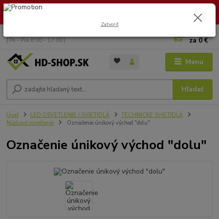
🏖️ DOVOLENKA 30.7.2026 – 9.8.2026 · Objednávky vybavíme po
návrate. Ďakujeme za trpezlivosť!
Zatvoriť
0
ks
+421 949 353 157
za
0 €
( Po - Pia 8:00 - 17:00 )
Menu
Hľadať
Úvod
LED OSVETLENIE / SVIETIDLÁ
TECHNICKÉ SVIETIDLÁ
Núdzové osvetlenie
Označenie únikový východ "dolu"
Označenie únikový východ "dolu"