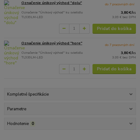
Označenie únikový východ "dolu"
do 7 pracovných dní
Označenie "Únikový východ" ku svietidlu
3,80 €
/
ks
TL939LM-LED
3,09 €
bez DPH
Pridať do košíka
Označenie únikový východ "hore"
do 7 pracovných dní
Označenie "Únikový východ" ku svietidlu
3,80 €
/
ks
TL939LM-LED
3,09 €
bez DPH
Pridať do košíka
Kompletné špecifikácie
Parametre
Hodnotenie
0