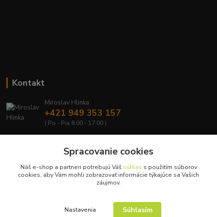
Kontakt
Miroslav Hlinka
+421 949 353 157
( Po - Pia 8:00 - 17:00 )
info@hd-shop.sk
Spracovanie cookies
Náš e-shop a partneri potrebujú Váš
súhlas
s použitím súborov
cookies, aby Vám mohli zobrazovať informácie týkajúce sa Vašich
záujmov.
Upravit sběr cookies.
Súhlasím
Nastavenia