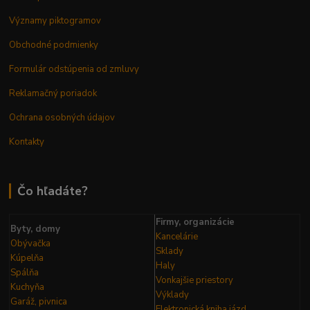
Významy piktogramov
Obchodné podmienky
Formulár odstúpenia od zmluvy
Reklamačný poriadok
Ochrana osobných údajov
Kontakty
Čo hľadáte?
Firmy, organizácie
Byty, domy
Kancelárie
Obývačka
Sklady
Kúpelňa
Haly
Spálňa
Vonkajšie priestory
Kuchyňa
Výklady
Garáž, pivnica
Elektronická kniha
jázd