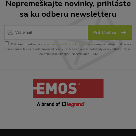
Nepremeškajte novinky, prihláste
sa ku odberu newsletteru
Prihlásiť sa
Prihlásením súhlasíte so
spracovaním vašich osobných údajov
v zmysle platných zákonov a
nariadení v SR a so zasielaním email ponúk. Zo zasielania sa môžete kedykoľvek odhlásiť. Vaše
údaje sú v 100% bezpečí. Neposielame SPAM.