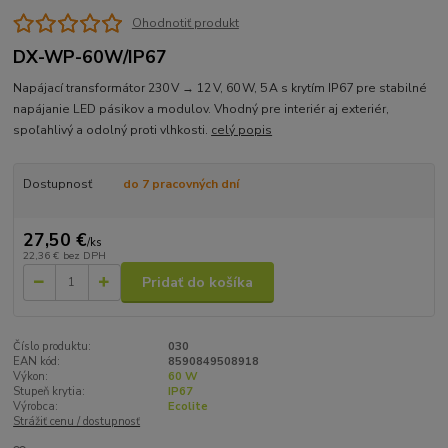
Ohodnotiť produkt
DX-WP-60W/IP67
Napájací transformátor 230 V → 12 V, 60 W, 5 A s krytím IP67 pre stabilné
napájanie LED pásikov a modulov. Vhodný pre interiér aj exteriér,
spoľahlivý a odolný proti vlhkosti.
celý popis
Dostupnosť
do 7 pracovných dní
27,50 €
/
ks
22,36 €
bez DPH
Pridať do košíka
Číslo produktu:
030
EAN kód:
8590849508918
Výkon:
60 W
Stupeň krytia:
IP67
Výrobca:
Ecolite
Strážiť cenu / dostupnosť