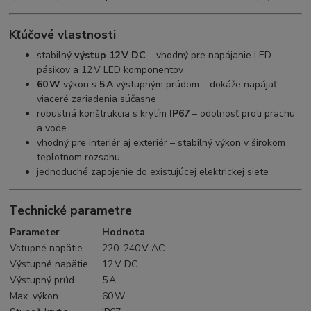
Kľúčové vlastnosti
stabilný
výstup 12 V DC
– vhodný pre napájanie LED
pásikov a 12 V LED komponentov
60 W
výkon s
5 A
výstupným prúdom – dokáže napájať
viaceré zariadenia súčasne
robustná konštrukcia s krytím
IP67
– odolnosť proti prachu
a vode
vhodný pre interiér aj exteriér – stabilný výkon v širokom
teplotnom rozsahu
jednoduché zapojenie do existujúcej elektrickej siete
Technické parametre
Parameter
Hodnota
Vstupné napätie
220–240 V AC
Výstupné napätie
12 V DC
Výstupný prúd
5 A
Max. výkon
60 W