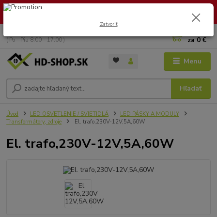
🏖️ DOVOLENKA 30.7.2026 – 9.8.2026 · Objednávky vybavíme po
návrate. Ďakujeme za trpezlivosť!
Zatvoriť
0
ks
+421 949 353 157
za
0 €
( Po - Pia 8:00 - 17:00 )
Menu
Hľadať
Úvod
LED OSVETLENIE / SVIETIDLÁ
LED PÁSKY A MODULY
Transformátory, zdroje
El. trafo,230V-12V,5A,60W
El. trafo,230V-12V,5A,60W