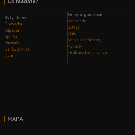
Čo hľadáte?
Firmy, organizácie
Byty, domy
Kancelárie
Obývačka
Sklady
Kúpelňa
Haly
Spálňa
Vonkajšie priestory
Kuchyňa
Výklady
Garáž, pivnica
Elektronická kniha
jázd
Dvor
MAPA