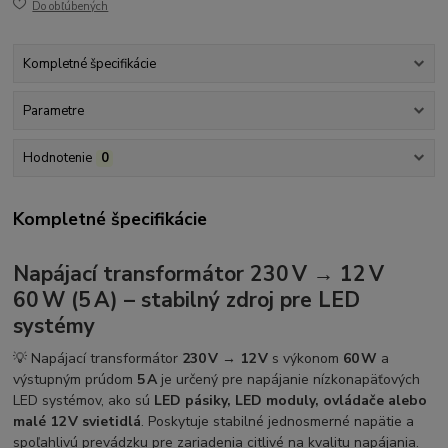
Do obľúbených
Kompletné špecifikácie
Parametre
Hodnotenie
0
Kompletné špecifikácie
Napájací transformátor 230 V → 12 V
60 W (5 A) – stabilný zdroj pre LED
systémy
💡 Napájací transformátor
230 V → 12 V
s výkonom
60 W
a
výstupným prúdom
5 A
je určený pre napájanie nízkonapäťových
LED systémov, ako sú
LED pásiky, LED moduly, ovládače alebo
malé 12 V svietidlá
. Poskytuje stabilné jednosmerné napätie a
spoľahlivú prevádzku pre zariadenia citlivé na kvalitu napájania.