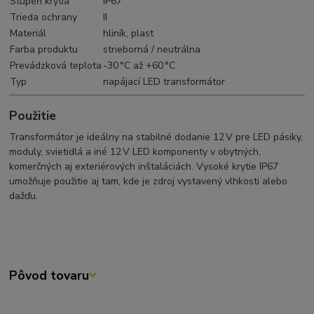
Stupeň krytia
IP67
Trieda ochrany
II
Materiál
hliník, plast
Farba produktu
strieborná / neutrálna
Prevádzková teplota
-30 °C až +60 °C
Typ
napájací LED transformátor
Použitie
Transformátor je ideálny na stabilné dodanie 12 V pre LED pásiky,
moduly, svietidlá a iné 12 V LED komponenty v obytných,
komerčných aj exteriérových inštaláciách. Vysoké krytie IP67
umožňuje použitie aj tam, kde je zdroj vystavený vlhkosti alebo
dažďu.
Pôvod tovaru