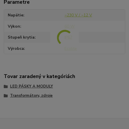
Parametre
Napätie
~230 V / ~12 V
Výkon
60 W
Stupeň krytia
IP67
Výrobca
Ecolite
Tovar zaradený v kategóriách
LED PÁSKY A MODULY
Transformátory, zdroje