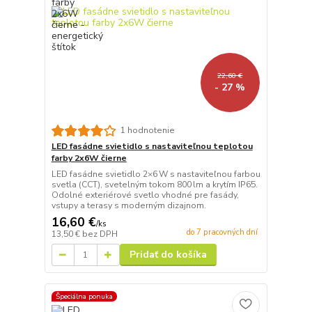
22,60 €
- 27 %
1 hodnotenie
LED fasádne svietidlo s nastaviteľnou teplotou
farby 2x6W čierne
LED fasádne svietidlo 2×6 W s nastaviteľnou farbou
svetla (CCT), svetelným tokom 800 lm a krytím IP65.
Odolné exteriérové svetlo vhodné pre fasády,
vstupy a terasy s moderným dizajnom.
16,60 €
/
ks
do 7 pracovných dní
13,50 €
bez DPH
Pridať do košíka
Špeciálna ponuka