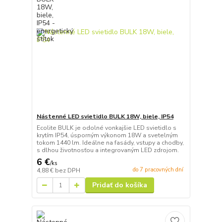
Nástenné LED svietidlo BULK 18W, biele, IP54
Ecolite BULK je odolné vonkajšie LED svietidlo s
krytím IP54, úsporným výkonom 18W a svetelným
tokom 1440 lm. Ideálne na fasády, vstupy a chodby,
s dlhou životnosťou a integrovaným LED zdrojom.
6 €
/
ks
do 7 pracovných dní
4,88 €
bez DPH
Pridať do košíka