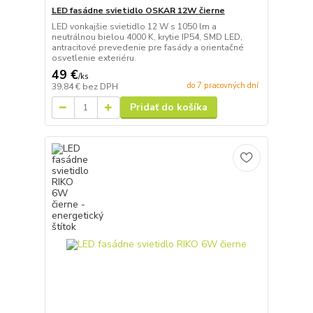
LED fasádne svietidlo OSKAR 12W čierne
LED vonkajšie svietidlo 12 W s 1050 lm a
neutrálnou bielou 4000 K, krytie IP54, SMD LED,
antracitové prevedenie pre fasády a orientačné
osvetlenie exteriéru.
49 €
/
ks
do 7 pracovných dní
39,84 €
bez DPH
Pridať do košíka