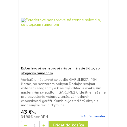
Exterierové senzorové nástenné svietidlo, so
stojacim ramenom
Vonkajšie nástenné svietidlo GARUME27, IP54,
čierne, so senzorom pohybu Dodajte svojmu
exteriéru elegantný a klasický vzhľad s vonkajším
nástenným svietidlom GARUME27. Ideálne riešenie
pre osvetlenie vstupov, terás, záhradných
chodníkov či garáží. Kombinuje tradičný dizajn s
modernými technickými pa...
43 €
/
ks
3-4 pracovné dni
34,96 €
bez DPH
Pridať do košíka