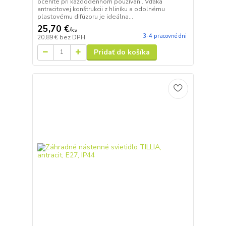
oceníte pri každodennom používaní. Vďaka
antracitovej konštrukcii z hliníku a odolnému
plastovému difúzoru je ideálna...
25,70 €
/
ks
3-4 pracovné dni
20,89 €
bez DPH
Pridať do košíka