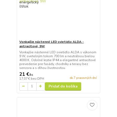
Vonkajšie nástenné LED svietidlo ALDA -
antracitové, 9W
Vonkajšie nástenné LED svietidlo ALDA s výkonom
9 W, svetelným tokom 700 lm a neutrálnou bielou
4000 K. Odolné krytie IP44 a elegantné antracitové
prevedenie pre fasády, chodníky a terasy bez
senzora a s dlhou životnosťou.
21 €
/
ks
do 7 pracovných dní
17,07 €
bez DPH
Pridať do košíka