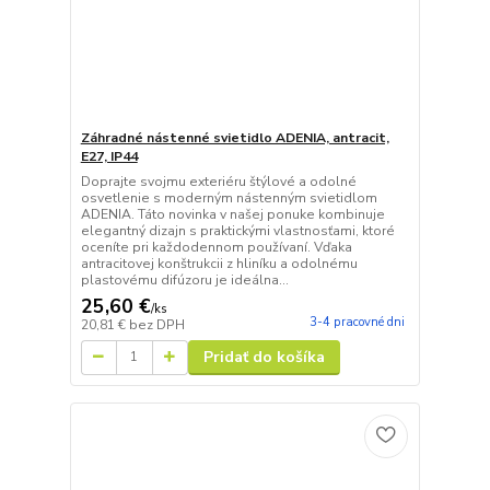
Záhradné nástenné svietidlo ADENIA, antracit,
E27, IP44
Doprajte svojmu exteriéru štýlové a odolné
osvetlenie s moderným nástenným svietidlom
ADENIA. Táto novinka v našej ponuke kombinuje
elegantný dizajn s praktickými vlastnosťami, ktoré
oceníte pri každodennom používaní. Vďaka
antracitovej konštrukcii z hliníku a odolnému
plastovému difúzoru je ideálna...
25,60 €
/
ks
3-4 pracovné dni
20,81 €
bez DPH
Pridať do košíka