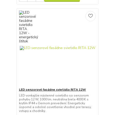
LED senzorové fasádne svietidlo RITA 12W
LED vonkajšie nástenné svietidlo so senzorom
pohybu 12 W, 1000 lm, neutrálna biela 4000 K s
krytím IP44 v čiernom prevedení. Energeticky
úsporné a odolné osvetlenie vhodné pre terasy,
vstupy a chodníky.