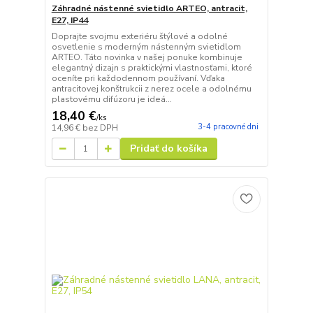
Záhradné nástenné svietidlo ARTEO, antracit,
E27, IP44
Doprajte svojmu exteriéru štýlové a odolné
osvetlenie s moderným nástenným svietidlom
ARTEO. Táto novinka v našej ponuke kombinuje
elegantný dizajn s praktickými vlastnosťami, ktoré
oceníte pri každodennom používaní. Vďaka
antracitovej konštrukcii z nerez ocele a odolnému
plastovému difúzoru je ideá...
18,40 €
/
ks
3-4 pracovné dni
14,96 €
bez DPH
Pridať do košíka