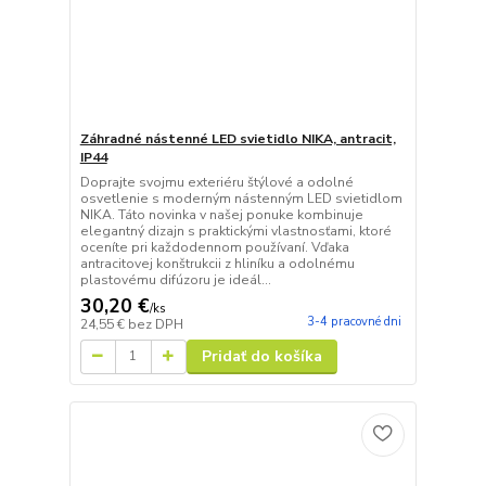
Záhradné nástenné LED svietidlo NIKA, antracit,
IP44
Doprajte svojmu exteriéru štýlové a odolné
osvetlenie s moderným nástenným LED svietidlom
NIKA. Táto novinka v našej ponuke kombinuje
elegantný dizajn s praktickými vlastnosťami, ktoré
oceníte pri každodennom používaní. Vďaka
antracitovej konštrukcii z hliníku a odolnému
plastovému difúzoru je ideál...
30,20 €
/
ks
3-4 pracovné dni
24,55 €
bez DPH
Pridať do košíka