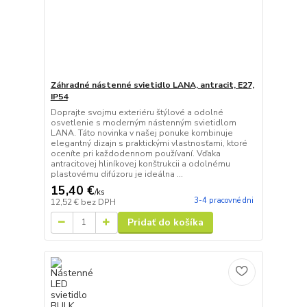
Záhradné nástenné svietidlo LANA, antracit, E27,
IP54
Doprajte svojmu exteriéru štýlové a odolné
osvetlenie s moderným nástenným svietidlom
LANA. Táto novinka v našej ponuke kombinuje
elegantný dizajn s praktickými vlastnosťami, ktoré
oceníte pri každodennom používaní. Vďaka
antracitovej hliníkovej konštrukcii a odolnému
plastovému difúzoru je ideálna ...
15,40 €
/
ks
3-4 pracovné dni
12,52 €
bez DPH
Pridať do košíka