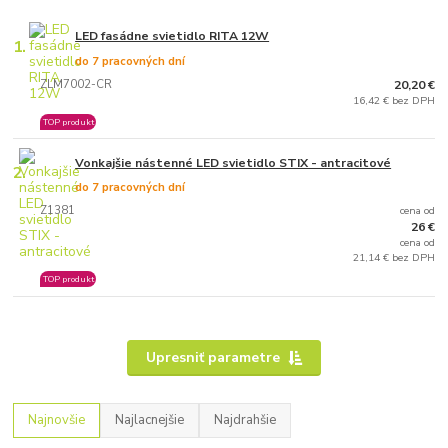
LED fasádne svietidlo RITA 12W
1.
do 7 pracovných dní
ZLM7002-CR
20,20 €
16,42 € bez DPH
TOP produkt
Vonkajšie nástenné LED svietidlo STIX - antracitové
2.
do 7 pracovných dní
Z1381
cena od
26 €
cena od
21,14 € bez DPH
TOP produkt
Upresniť parametre
Najnovšie
Najlacnejšie
Najdrahšie