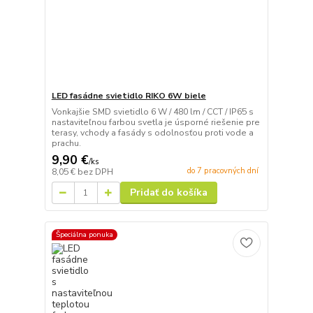
LED fasádne svietidlo RIKO 6W biele
Vonkajšie SMD svietidlo 6 W / 480 lm / CCT / IP65 s
nastaviteľnou farbou svetla je úsporné riešenie pre
terasy, vchody a fasády s odolnosťou proti vode a
prachu.
9,90 €
/
ks
do 7 pracovných dní
8,05 €
bez DPH
Pridať do košíka
Špeciálna ponuka