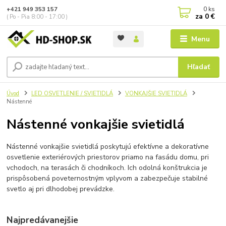
0
ks
+421 949 353 157
za
0 €
( Po - Pia 8:00 - 17:00 )
Menu
Hľadať
Úvod
LED OSVETLENIE / SVIETIDLÁ
VONKAJŠIE SVIETIDLÁ
Nástenné
Nástenné vonkajšie svietidlá
Nástenné vonkajšie svietidlá poskytujú efektívne a dekoratívne
osvetlenie exteriérových priestorov priamo na fasádu domu, pri
vchodoch, na terasách či chodníkoch. Ich odolná konštrukcia je
prispôsobená poveternostným vplyvom a zabezpečuje stabilné
svetlo aj pri dlhodobej prevádzke.
Najpredávanejšie