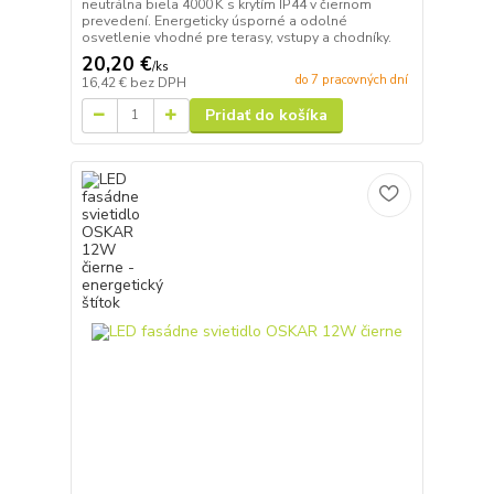
neutrálna biela 4000 K s krytím IP44 v čiernom
prevedení. Energeticky úsporné a odolné
osvetlenie vhodné pre terasy, vstupy a chodníky.
20,20 €
/
ks
do 7 pracovných dní
16,42 €
bez DPH
Pridať do košíka