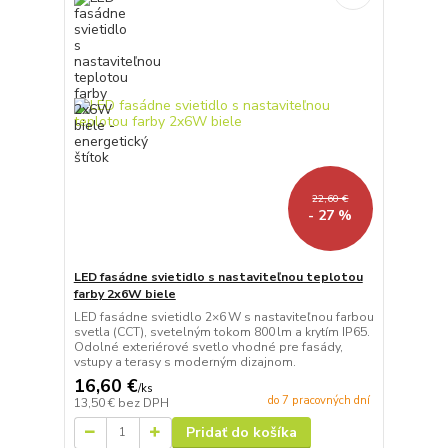
22,60 €
- 27 %
LED fasádne svietidlo s nastaviteľnou teplotou
farby 2x6W biele
LED fasádne svietidlo 2×6 W s nastaviteľnou farbou
svetla (CCT), svetelným tokom 800 lm a krytím IP65.
Odolné exteriérové svetlo vhodné pre fasády,
vstupy a terasy s moderným dizajnom.
16,60 €
/
ks
do 7 pracovných dní
13,50 €
bez DPH
Pridať do košíka