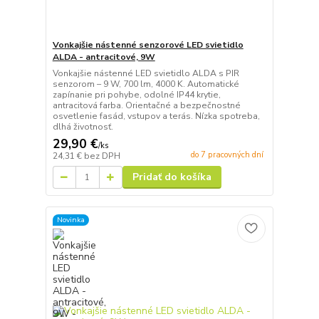
Vonkajšie nástenné senzorové LED svietidlo
ALDA - antracitové, 9W
Vonkajšie nástenné LED svietidlo ALDA s PIR
senzorom – 9 W, 700 lm, 4000 K. Automatické
zapínanie pri pohybe, odolné IP44 krytie,
antracitová farba. Orientačné a bezpečnostné
osvetlenie fasád, vstupov a terás. Nízka spotreba,
dlhá životnosť.
29,90 €
/
ks
do 7 pracovných dní
24,31 €
bez DPH
Pridať do košíka
Novinka