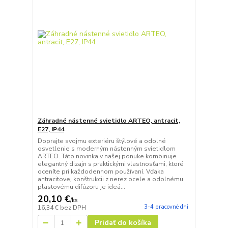
Záhradné nástenné svietidlo ARTEO, antracit,
E27, IP44
Doprajte svojmu exteriéru štýlové a odolné
osvetlenie s moderným nástenným svietidlom
ARTEO. Táto novinka v našej ponuke kombinuje
elegantný dizajn s praktickými vlastnosťami, ktoré
oceníte pri každodennom používaní. Vďaka
antracitovej konštrukcii z nerez ocele a odolnému
plastovému difúzoru je ideá...
20,10 €
/
ks
3-4 pracovné dni
16,34 €
bez DPH
Pridať do košíka