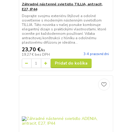
Záhradné nástenné svietidlo TILLIA, antracit,
E27, IP44
Doprajte svojmu exteriéru štýlové a odolné
osvetlenie s moderným nástenným svietidlom
TILLIA. Táto novinka v našej ponuke kombinuje
elegantný dizajn s praktickými vlastnosťami, ktoré
oceníte pri každodennom používaní. Vďaka
antracitovej konštrukcii z hliníku a odolnému
plastovému difúzoru je ideálna...
23,70 €
/
ks
3-4 pracovné dni
19,27 €
bez DPH
Pridať do košíka