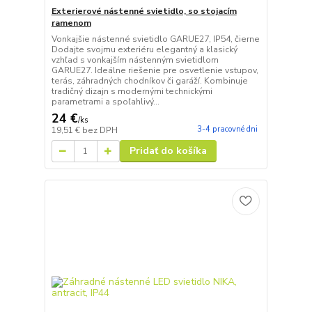
Exterierové nástenné svietidlo, so stojacím
ramenom
Vonkajšie nástenné svietidlo GARUE27, IP54, čierne
Dodajte svojmu exteriéru elegantný a klasický
vzhľad s vonkajším nástenným svietidlom
GARUE27. Ideálne riešenie pre osvetlenie vstupov,
terás, záhradných chodníkov či garáží. Kombinuje
tradičný dizajn s modernými technickými
parametrami a spoľahlivý...
24 €
/
ks
3-4 pracovné dni
19,51 €
bez DPH
Pridať do košíka