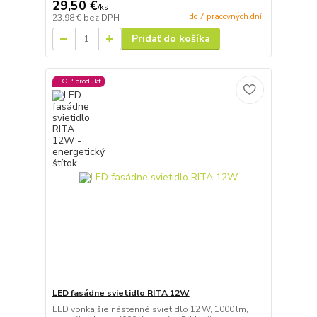
29,50 €
/
ks
do 7 pracovných dní
23,98 €
bez DPH
Pridať do košíka
TOP produkt
LED fasádne svietidlo RITA 12W
LED vonkajšie nástenné svietidlo 12 W, 1000 lm,