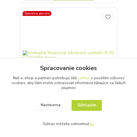
Špeciálna ponuka
Spracovanie cookies
Náš e-shop a partneri potrebujú Váš
súhlas
s použitím súborov
15 €
cookies, aby Vám mohli zobrazovať informácie týkajúce sa Vašich
- 9 %
záujmov.
Súhlasím
Vonkajšie štvorcové nástenné svietidlo B-02
Nastavenia
GU10 IP65 čierne
Štýlové fasádne svietidlo. Obsahuje jednu päticu
GU10, takže do neho môžete umiestniť žiarovky (nie
Súhlas môžete odmietnuť
tu
.
sú súčasťou balenia) s rôznymi parametrami, ktoré
budú najlepšie vyhovovať Vašim
požiadavkám.Základný dizajn ponecháva voľnosť