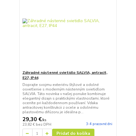
Záhradné nástenné svietidlo SALVIA, antracit,
E27, IP44
Doprajte svojmu exteriéru štýlové a odolné
osvetlenie s moderným nástenným svietidlom
SALVIA. Táto novinka v našej ponuke kombinuje
elegantný dizajn s praktickými vlastnosťami, ktoré
oceníte pri každodennom používaní. Vďaka
antracitovej konštrukcii z ocele a odolnému
plastovému difúzoru je ideálna p...
29,30 €
/
ks
3-4 pracovné dni
23,82 €
bez DPH
Pridať do košíka