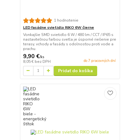
1 hodnotenie
LED fasádne svietidlo RIKO 6W čierne
Vonkajšie SMD svietidlo 6 W / 480 lm / CCT / IP65 s
nastaviteľnou farbou svetla je úsporné riešenie pre
terasy, vchody a fasády s odolnosťou proti vode a
prachu.
9,90 €
/
ks
do 7 pracovných dní
8,05 €
bez DPH
Pridať do košíka