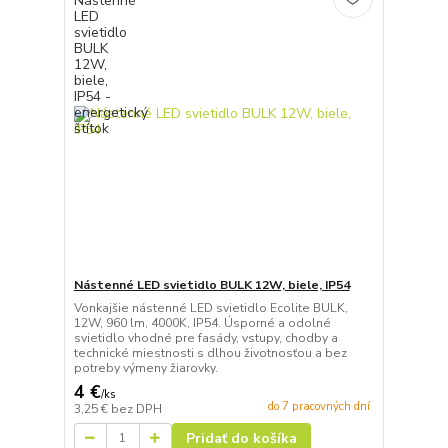
Nástenné LED svietidlo BULK 12W, biele, IP54
Vonkajšie nástenné LED svietidlo Ecolite BULK,
12W, 960 lm, 4000K, IP54. Úsporné a odolné
svietidlo vhodné pre fasády, vstupy, chodby a
technické miestnosti s dlhou životnosťou a bez
potreby výmeny žiarovky.
4 €
/
ks
do 7 pracovných dní
3,25 €
bez DPH
Pridať do košíka