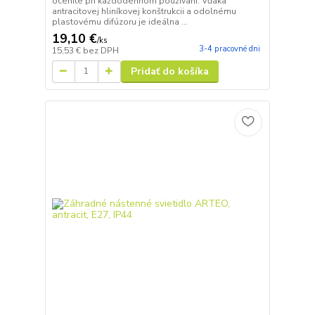
oceníte pri každodennom používaní. Vďaka
antracitovej hliníkovej konštrukcii a odolnému
plastovému difúzoru je ideálna ...
19,10 €
/
ks
3-4 pracovné dni
15,53 €
bez DPH
Pridať do košíka