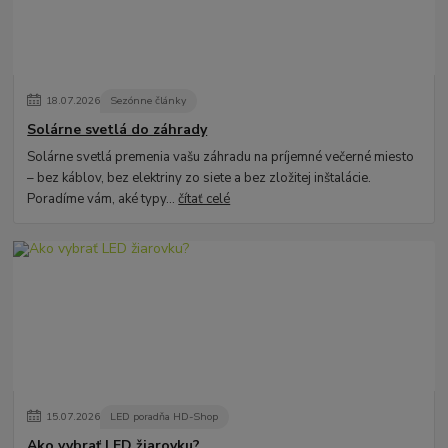
18
.
07
.
2026
Sezónne články
Solárne svetlá do záhrady
Solárne svetlá premenia vašu záhradu na príjemné večerné miesto
– bez káblov, bez elektriny zo siete a bez zložitej inštalácie.
Poradíme vám, aké typy...
čítať celé
15
.
07
.
2026
LED poradňa HD-Shop
Ako vybrať LED žiarovku?