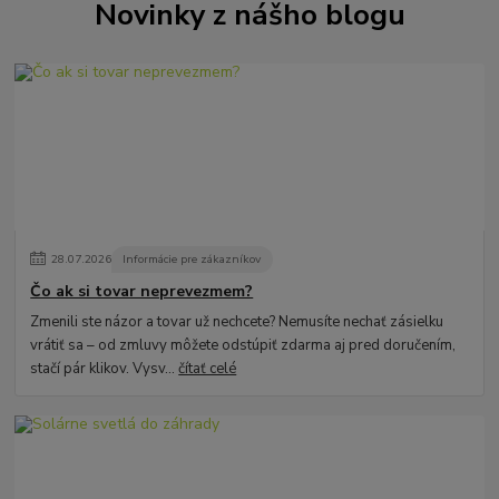
Novinky z nášho blogu
28
.
07
.
2026
Informácie pre zákazníkov
Čo ak si tovar neprevezmem?
Zmenili ste názor a tovar už nechcete? Nemusíte nechať zásielku
vrátiť sa – od zmluvy môžete odstúpiť zdarma aj pred doručením,
stačí pár klikov. Vysv...
čítať celé