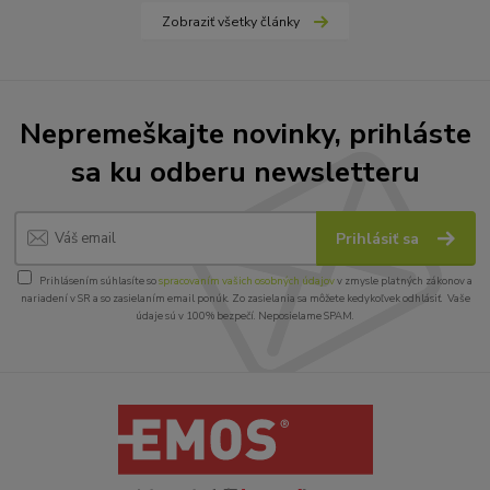
Zobraziť všetky články
Nepremeškajte novinky, prihláste
sa ku odberu newsletteru
Prihlásiť sa
Prihlásením súhlasíte so
spracovaním vašich osobných údajov
v zmysle platných zákonov a
nariadení v SR a so zasielaním email ponúk. Zo zasielania sa môžete kedykoľvek odhlásiť. Vaše
údaje sú v 100% bezpečí. Neposielame SPAM.