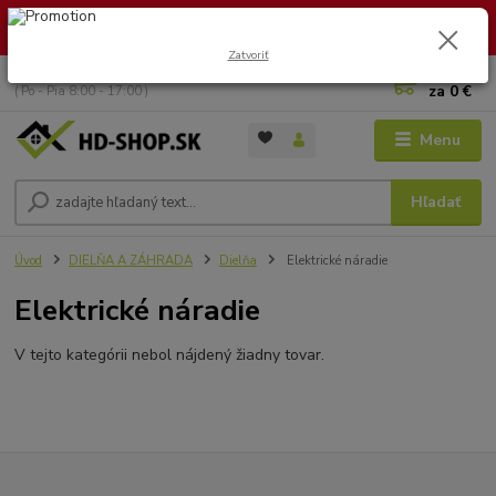
🏖️ DOVOLENKA 30.7.2026 – 9.8.2026 · Objednávky vybavíme po
návrate. Ďakujeme za trpezlivosť!
Zatvoriť
0
ks
+421 949 353 157
za
0 €
( Po - Pia 8:00 - 17:00 )
Menu
Hľadať
Úvod
DIELŇA A ZÁHRADA
Dielňa
Elektrické náradie
Elektrické náradie
V tejto kategórii nebol nájdený žiadny tovar.