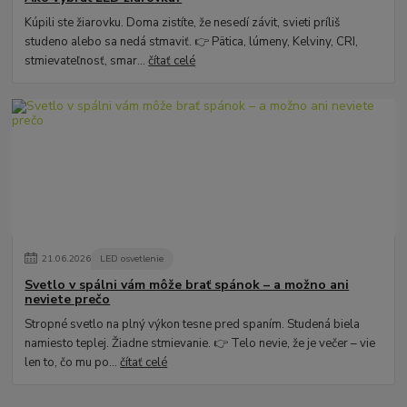
Kúpili ste žiarovku. Doma zistíte, že nesedí závit, svieti príliš
studeno alebo sa nedá stmaviť. 👉 Pätica, lúmeny, Kelviny, CRI,
stmievateľnosť, smar...
čítať celé
21
.
06
.
2026
LED osvetlenie
Svetlo v spálni vám môže brať spánok – a možno ani
neviete prečo
Stropné svetlo na plný výkon tesne pred spaním. Studená biela
namiesto teplej. Žiadne stmievanie. 👉 Telo nevie, že je večer – vie
len to, čo mu po...
čítať celé