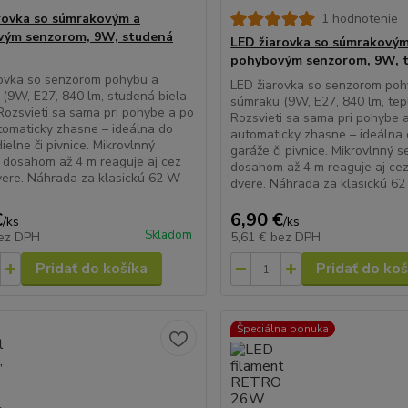
rovka so súmrakovým a
1 hodnotenie
vým senzorom, 9W, studená
LED žiarovka so súmrakovým
pohybovým senzorom, 9W, t
rovka so senzorom pohybu a
LED žiarovka so senzorom poh
(9W, E27, 840 lm, studená biela
súmraku (9W, E27, 840 lm, tepl
Rozsvieti sa sama pri pohybe a po
Rozsvieti sa sama pri pohybe a
utomaticky zhasne – ideálna do
automaticky zhasne – ideálna 
ielne či pivnice. Mikrovlnný
garáže či pivnice. Mikrovlnný s
 dosahom až 4 m reaguje aj cez
dosahom až 4 m reaguje aj cez
vere. Náhrada za klasickú 62 W
dvere. Náhrada za klasickú 62
€
6,90 €
/
ks
/
ks
Skladom
ez DPH
5,61 €
bez DPH
Pridať do košíka
Pridať do koš
Špeciálna ponuka