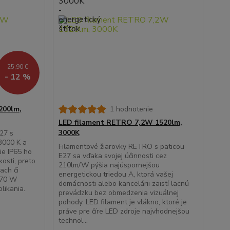
25,90 €
- 12 %
200lm,
1 hodnotenie
LED filament RETRO 7,2W 1520lm,
3000K
27 s
3000 K a
Filamentové žiarovky RETRO s päticou
ie IP65 ho
E27 sa vďaka svojej účinnosti cez
kosti, preto
210lm/W pýšia najúspornejšou
ňach či
energetickou triedou A, ktorá vašej
270 W
domácnosti alebo kancelárii zaistí lacnú
blikania.
prevádzku bez obmedzenia vizuálnej
pohody. LED filament je vlákno, ktoré je
práve pre číre LED zdroje najvhodnejšou
technol...