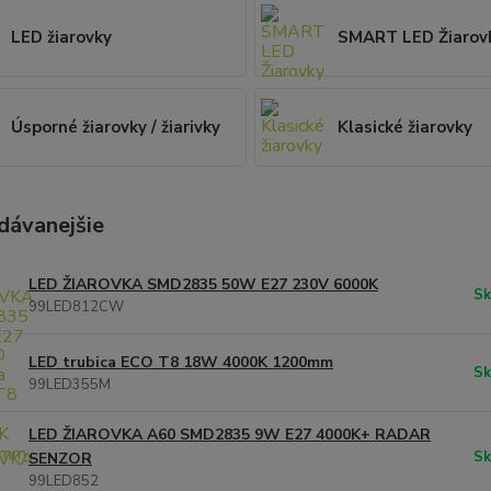
LED žiarovky
SMART LED Žiarov
Úsporné žiarovky / žiarivky
Klasické žiarovky
dávanejšie
LED ŽIAROVKA SMD2835 50W E27 230V 6000K
Sk
99LED812CW
LED trubica ECO T8 18W 4000K 1200mm
Sk
99LED355M
LED ŽIAROVKA A60 SMD2835 9W E27 4000K+ RADAR
Sk
SENZOR
99LED852