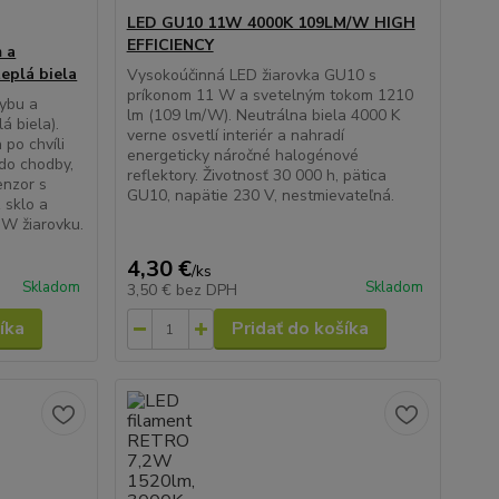
LED GU10 11W 4000K 109LM/W HIGH
EFFICIENCY
 a
eplá biela
Vysokoúčinná LED žiarovka GU10 s
príkonom 11 W a svetelným tokom 1210
ybu a
lm (109 lm/W). Neutrálna biela 4000 K
á biela).
verne osvetlí interiér a nahradí
 po chvíli
energeticky náročné halogénové
do chodby,
reflektory. Životnosť 30 000 h, pätica
enzor s
GU10, napätie 230 V, nestmievateľná.
 sklo a
 W žiarovku.
4,30 €
/
ks
Skladom
Skladom
3,50 €
bez DPH
íka
Pridať do košíka