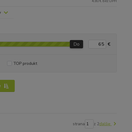
4,80 € bez DPH
v
Do
€
TOP produkt
e
strana
z 2
ďalšie