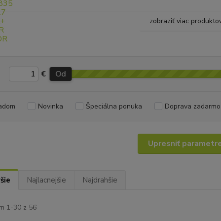
zobraziť viac produkto
€
Od
adom
Novinka
Špeciálna ponuka
Doprava zadarmo
Upresniť parametr
šie
Najlacnejšie
Najdrahšie
m 1-30 z 56