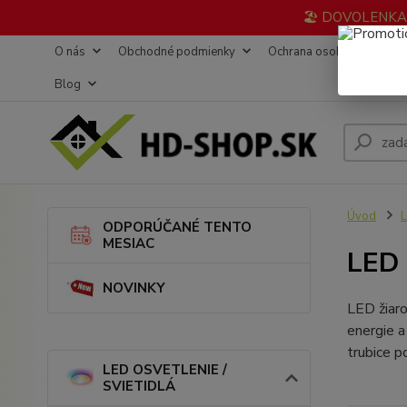
🏖️ DOVOLENKA 3
O nás
Obchodné podmienky
Ochrana osobných údajov
Blog
Úvod
L
ODPORÚČANÉ TENTO
MESIAC
LED 
NOVINKY
LED žiaro
energie a
trubice p
LED OSVETLENIE /
SVIETIDLÁ