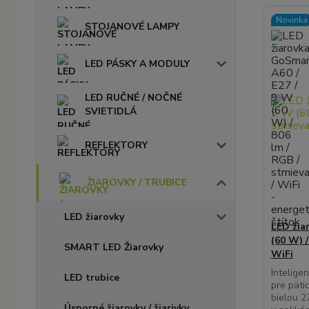
Novinka
STOJANOVÉ LAMPY
LED PÁSKY A MODULY
LED RUČNÉ / NOČNÉ
SVIETIDLÁ
REFLEKTORY
ŽIAROVKY / TRUBICE
LED žiarovky
LED žia
(60 W) /
SMART LED Žiarovky
WiFi
Intelige
LED trubice
pre päti
bielou 
Úsporné žiarovky / žiarivky