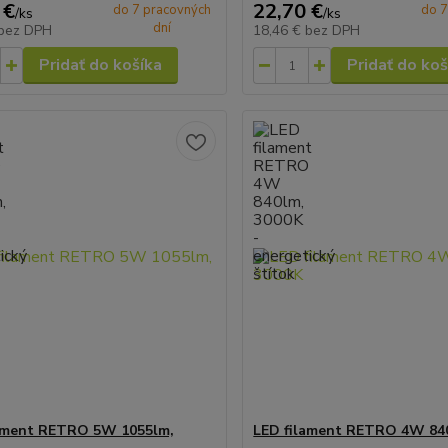
 €
22,70 €
do 7 pracovných
do 7
/
ks
/
ks
dní
bez DPH
18,46 €
bez DPH
Pridať do košíka
Pridať do koš
lament RETRO 5W 1055lm,
LED filament RETRO 4W 84