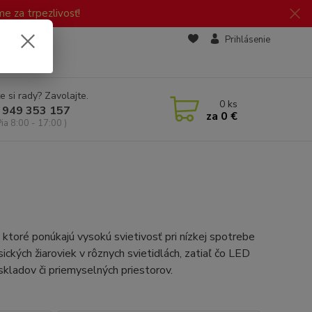
 za trpezlivosť!
zd
Prihlásenie
e si rady? Zavolajte.
0
ks
 949 353 157
za
0 €
Pia 8:00 - 17:00 )
 ktoré ponúkajú vysokú svietivosť pri nízkej spotrebe
ických žiaroviek v rôznych svietidlách, zatiaľ čo LED
skladov či priemyselných priestorov.