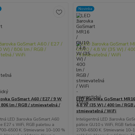
Novinka
rovka GoSmart A60 / E27 / 9 W
LED žiarovka GoSmart MR16 
 806 lm / RGB / stmievateľná /
4,8 W (35 W) / 400 lm / RGB 
stmievateľná / WiFi
ntná LED žiarovka GoSmart A60
Inteligentná LED žiarovka GoS
ce E27 s WiFi, RGB paletou a
pätice GU10 s WiFi, RGB farba
2700–6500 K. Stmievanie 10–100 %
2700–6500 K. Stmievanie 10–