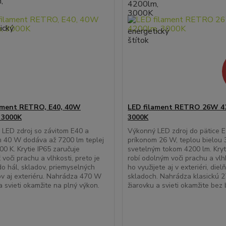
ament RETRO, E40, 40W
LED filament RETRO 26W 4
 3000K
3000K
LED zdroj so závitom E40 a
Výkonný LED zdroj do pätice E
 40 W dodáva až 7200 lm teplej
príkonom 26 W, teplou bielou 
00 K. Krytie IP65 zaručuje
svetelným tokom 4200 lm. Kryt
 voči prachu a vlhkosti, preto je
robí odolným voči prachu a vlh
do hál, skladov, priemyselných
ho využijete aj v exteriéri, diel
ov aj exteriéru. Nahrádza 470 W
skladoch. Nahrádza klasickú 
a svieti okamžite na plný výkon.
žiarovku a svieti okamžite bez 