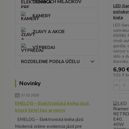
DOMÁCICH MILÁČIKOV
LED žia
pohybo
KAMERY
biela
LED žia
súmraku 
ZĽAVY A AKCIE
6500K). 
chvíli a
garáže, d
VÝPREDAJ
senzor s
sklo a d
ROZDELENIE PODĽA ÚČELU
žiarovku.
6,90 
5,61 €
b
Novinky
17.02.2026
EMELOG – Elektronická kniha jázd,
ktorá šetrí čas aj nervy
EMELOG – Elektronická kniha jázd
Moderná online evidencia jázd pre