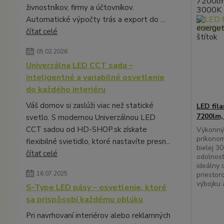
živnostníkov, firmy a účtovníkov.
Automatické výpočty trás a export do ...
čítať celé
05.02.2026
Univerzálna LED CCT sada –
inteligentné a variabilné osvetlenie
do každého interiéru
Váš domov si zaslúži viac než statické
LED fil
7200lm,
svetlo. S modernou Univerzálnou LED
CCT sadou od HD-SHOP.sk získate
Výkonný 
príkonom
flexibilné svietidlo, ktoré nastavíte presn...
bielej 30
čítať celé
odolnosť
ideálny 
16.07.2025
priestor
výbojku 
S-Type LED pásy – osvetlenie, ktoré
sa prispôsobí každému oblúku
Pri navrhovaní interiérov alebo reklamných