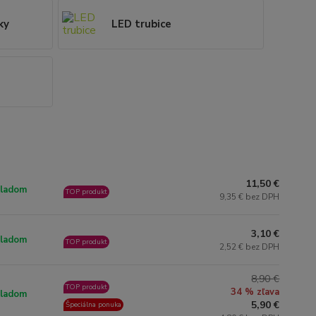
ky
LED trubice
11,50 €
ladom
TOP produkt
9,35 € bez DPH
3,10 €
ladom
TOP produkt
2,52 € bez DPH
8,90 €
TOP produkt
34 % zľava
ladom
5,90 €
Špeciálna ponuka