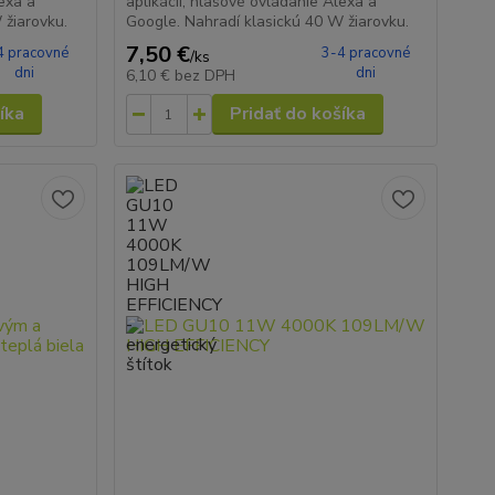
lexa a
aplikácii, hlasové ovládanie Alexa a
 žiarovku.
Google. Nahradí klasickú 40 W žiarovku.
7,50 €
4 pracovné
3-4 pracovné
/
ks
dni
dni
6,10 €
bez DPH
íka
Pridať do košíka