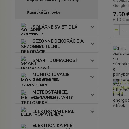
v apliká
Google. 
Klasické žiarovky
7,50 
6,10 €
b
SOLÁRNE SVIETIDLÁ
SEZÓNNE DEKORÁCIE A
OSVETLENIE
SMART DOMÁCNOSŤ
MONITOROVACIE
ZARIADENIA
METEOSTANICE,
TEPLOMERY, VÁHY
ELEKTROMATERIÁL
ELEKTRONIKA PRE