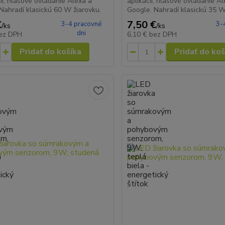
cii, hlasové ovládanie Alexa a
aplikácii, hlasové ovládanie A
Nahradí klasickú 60 W žiarovku.
Google. Nahradí klasickú 35 W
€
7,50 €
3-4 pracovné
3-
/
ks
/
ks
dni
ez DPH
6,10 €
bez DPH
Pridať do košíka
Pridať do koš