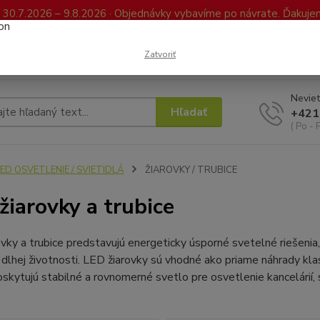
0.7.2026 – 9.8.2026 · Objednávky vybavíme po návrate. Ďakujeme
Kontakty
FAQ
Reklamácia / Vrátenie tovaru
Elektronická kniha já
Zatvoriť
Neviet
Hľadať
+421
( Po - 
ED OSVETLENIE / SVIETIDLÁ
ŽIAROVKY / TRUBICE
žiarovky a trubice
vky a trubice predstavujú energeticky úsporné svetelné riešenia,
 dlhej životnosti. LED žiarovky sú vhodné ako priame náhrady klas
oskytujú stabilné a rovnomerné svetlo pre osvetlenie kancelárií, 