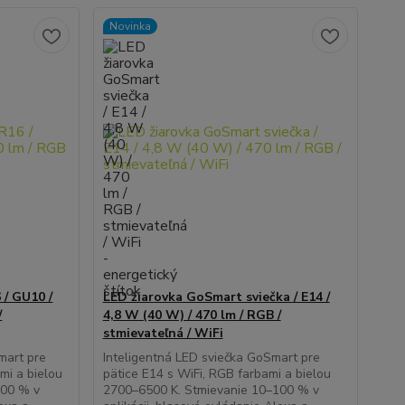
Novinka
/ GU10 /
LED žiarovka GoSmart sviečka / E14 /
/
4,8 W (40 W) / 470 lm / RGB /
stmievateľná / WiFi
mart pre
Inteligentná LED sviečka GoSmart pre
mi a bielou
pätice E14 s WiFi, RGB farbami a bielou
100 % v
2700–6500 K. Stmievanie 10–100 % v