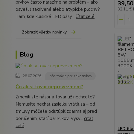
prvkov často narazíme na problém – ako
39,50
osvetliť zakrivené alebo atypické plochy?
32,11 €
Tam, kde klasické LED pásy...
čítať celé
Zobraziť všetky novinky
Blog
28.07.2026
Informácie pre zákazníkov
Čo ak si tovar neprevezmem?
Zmenili ste názor a tovar už nechcete?
Nemusíte nechať zásielku vrátiť sa – od
zmluvy môžete odstúpiť zdarma aj pred
doručením, stačí pár klikov. Vysv...
čítať
celé
LED fi