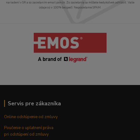
nariadení v SR a so zasielaním email ponúk. Zo zasielania sa môžete kedykoľvek odhlásiť. Vaše
údaje sú v 100% bezpečí. Neposielame SPAM.
Servis pre zákazníka
Online odstúpenie od zmluvy
Poučenie o uplatnení práva
pri odstúpení od zmluvy