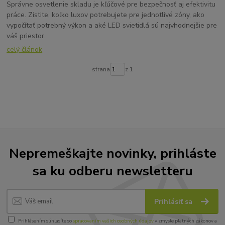
Správne osvetlenie skladu je kľúčové pre bezpečnosť aj efektivitu
práce. Zistite, koľko luxov potrebujete pre jednotlivé zóny, ako
vypočítať potrebný výkon a aké LED svietidlá sú najvhodnejšie pre
váš priestor.
celý článok
strana
z 1
Nepremeškajte novinky, prihláste
sa ku odberu newsletteru
Prihlásiť sa
Prihlásením súhlasíte so
spracovaním vašich osobných údajov
v zmysle platných zákonov a