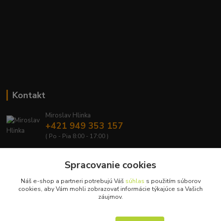
Kontakt
Miroslav Hlinka
+421 949 353 157
( Po - Pia 8:00 - 17:00 )
info@hd-shop.sk
Spracovanie cookies
Náš e-shop a partneri potrebujú Váš
súhlas
s použitím súborov
cookies, aby Vám mohli zobrazovať informácie týkajúce sa Vašich
záujmov.