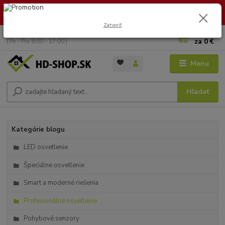
🏖️ DOVOLENKA 30.7.2026 – 9.8.2026 · Objednávky vybavíme po
návrate. Ďakujeme za trpezlivosť!
Zatvoriť
0
ks
+421 949 353 157
za
0 €
( Po - Pia 8:00 - 17:00 )
Menu
Hľadať
Kategórie blogu
LED osvetlenie
Špeciálne osvetlenie
Smart a moderné riešenia
Profesionálne osvetlenie
Pohybové senzory