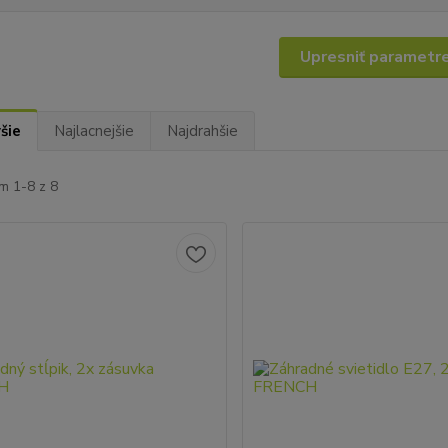
Upresniť parametr
šie
Najlacnejšie
Najdrahšie
m 1-8 z 8