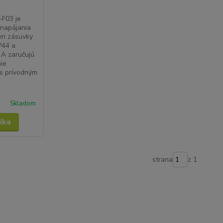
-F03 je
 napájania
yri zásuvky
P44 a
 A zaručujú
ie
 s prívodným
Skladom
íka
strana
z 1