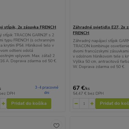
ý stĺpik, 2x zásuvka FRENCH
Záhradné svietidlo E27, 2x 
FRENCH
ý stĺpik TRACON GARN2F s 2
mi typu FRENCH (s ochranným
Záhradný napájací stĺpik GA
a krytím IP54. Hliníkové telo v
TRACON kombinuje osvetlenie
ovom odtieni odolá
dvomi francúzskymi zásuvkami 
ostným vplyvom. Max. záťaž 2
v odolnom hliníkovom tele s kr
16 A. Doprava zdarma od 50 €.
Výška 50 cm, antracitová farb
W. Doprava zdarma od 50 €.
67 €
3-4 pracovné
s
/
ks
dni
bez DPH
54,47 €
bez DPH
Pridať do košíka
Pridať do koš