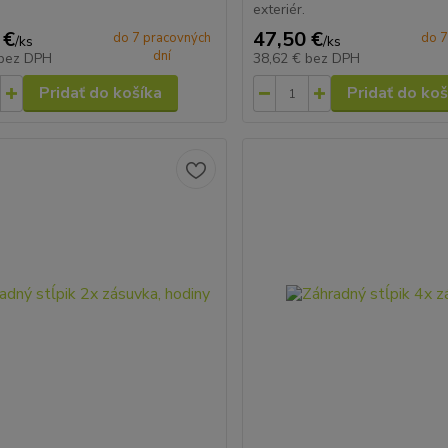
exteriér.
 €
47,50 €
do 7 pracovných
do 7
/
ks
/
ks
dní
bez DPH
38,62 €
bez DPH
Pridať do košíka
Pridať do koš