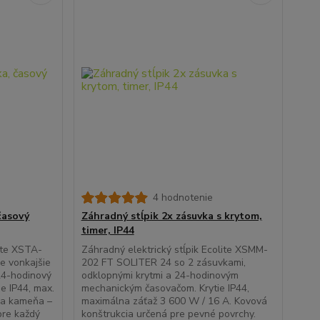
4 hodnotenie
časový
Záhradný stĺpik 2x zásuvka s krytom,
timer, IP44
ite XSTA-
Záhradný elektrický stĺpik Ecolite XSMM-
e vonkajšie
202 FT SOLITER 24 so 2 zásuvkami,
24-hodinový
odklopnými krytmi a 24-hodinovým
ie IP44, max.
mechanickým časovačom. Krytie IP44,
cia kameňa –
maximálna záťaž 3 600 W / 16 A. Kovová
pre každý
konštrukcia určená pre pevné povrchy.