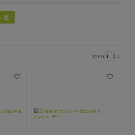
e
strana
z 1