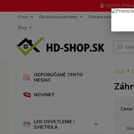
🏖️ DOVOLENKA 3
O nás
Obchodné podmienky
Ochrana osobných údajov
Blog
Úvod
ODPORÚČANÉ TENTO
MESIAC
Záhr
NOVINKY
Cena:
LED OSVETLENIE /
SVIETIDLÁ
Skl