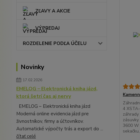
ZĽAVY A AKCIE
VÝPREDAJ
ROZDELENIE PODĽA ÚČELU
Novinky
17.02.2026
EMELOG – Elektronická kniha jázd,
Kamenný
ktorá šetrí čas aj nervy
Záhradný
EMELOG – Elektronická kniha jázd
4 XSTA-2
Moderná online evidencia jázd pre
záhrady 
zásuvky 
živnostníkov, firmy a účtovníkov.
3600 W –
Automatické výpočty trás a export do ...
sekačku,
čítať celé