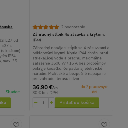
zásuvka
2 hodnotenie
Záhradný stĺpik 4x zásuvka s krytom,
IP44
RN2FE27 od
 E27 s
Záhradný napájací stĺpik so 4 zásuvkami a
(s kolíkom)
odklopnými krytmi. Krytie IP44 chráni proti
ytím IP54.
striekajúcej vode a prachu, maximálne
a, max. 35
zaťaženie 3600 W / 16 A bez problémov
pokryje kosačku, čerpadlo aj elektrické
náradie. Praktické a bezpečné napájanie
pre záhradu, terasu i dvor.
36,90 €
do 7 pracovných
/
ks
Skladom
dní
30 €
bez DPH
íka
Pridať do košíka