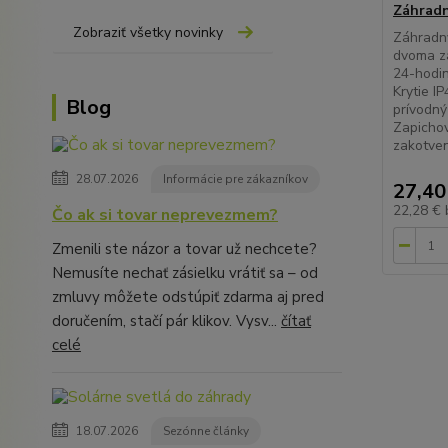
Záhradn
Zobraziť všetky novinky
Záhradný
dvoma zá
24-hodi
Krytie I
Blog
prívodný
Zapichov
zakotven
28.07.2026
Informácie pre zákazníkov
27,40
22,28 €
Čo ak si tovar neprevezmem?
Zmenili ste názor a tovar už nechcete?
Nemusíte nechať zásielku vrátiť sa – od
zmluvy môžete odstúpiť zdarma aj pred
doručením, stačí pár klikov. Vysv...
čítať
celé
18.07.2026
Sezónne články