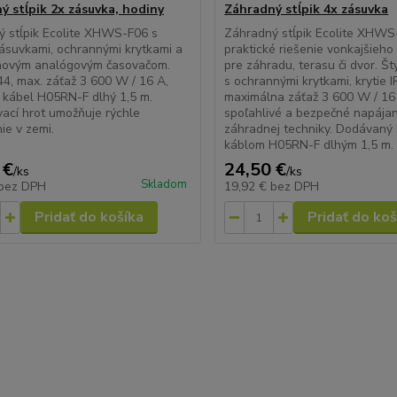
ý stĺpik 2x zásuvka, hodiny
Záhradný stĺpik 4x zásuvka
 stĺpik Ecolite XHWS-F06 s
Záhradný stĺpik Ecolite XHWS
suvkami, ochrannými krytkami a
praktické riešenie vonkajšieho
novým analógovým časovačom.
pre záhradu, terasu či dvor. Št
P44, max. záťaž 3 600 W / 16 A,
s ochrannými krytkami, krytie I
 kábel H05RN-F dlhý 1,5 m.
maximálna záťaž 3 600 W / 16
ací hrot umožňuje rýchle
spoľahlivé a bezpečné napájan
ie v zemi.
záhradnej techniky. Dodávaný
káblom H05RN-F dlhým 1,5 m.
 €
24,50 €
/
ks
/
ks
Skladom
bez DPH
19,92 €
bez DPH
Pridať do košíka
Pridať do koš