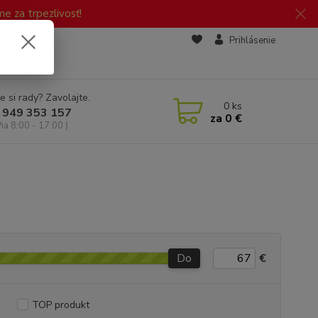
 za trpezlivosť!
zd
Prihlásenie
e si rady? Zavolajte.
0
ks
 949 353 157
za
0 €
Pia 8:00 - 17:00 )
Do
€
TOP produkt