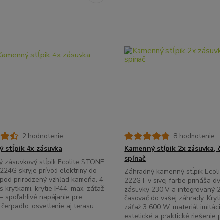
2 hodnotenie
8 hodnotenie
 stĺpik 4x zásuvka
Kamenný stĺpik 2x zásuvka, 
spínač
 zásuvkový stĺpik Ecolite STONE
24G skryje prívod elektriny do
Záhradný kamenný stĺpik Ecol
pod prirodzený vzhľad kameňa. 4
222GT v sivej farbe prináša dv
s krytkami, krytie IP44, max. záťaž
zásuvky 230 V a integrovaný 
 spoľahlivé napájanie pre
časovač do vašej záhrady. Kryt
 čerpadlo, osvetlenie aj terasu.
záťaž 3 600 W, materiál imitá
estetické a praktické riešenie 