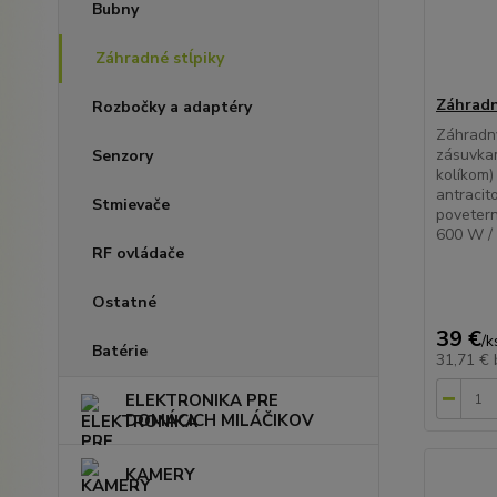
Bubny
Záhradné stĺpiky
Záhradn
Rozbočky a adaptéry
Záhradn
zásuvka
Senzory
kolíkom) 
antracit
Stmievače
povetern
600 W / 
RF ovládače
Ostatné
39 €
/
k
Batérie
31,71 €
ELEKTRONIKA PRE
DOMÁCICH MILÁČIKOV
KAMERY