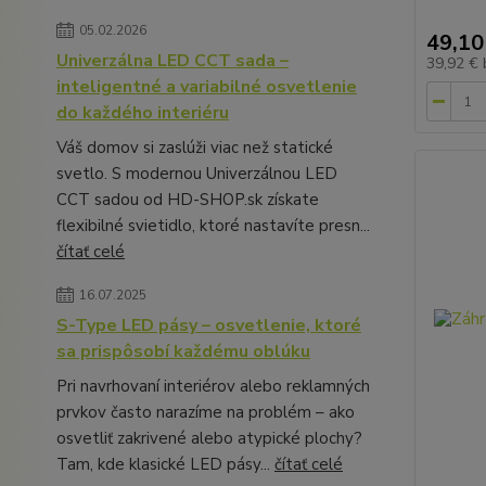
05.02.2026
49,10
Univerzálna LED CCT sada –
39,92 €
inteligentné a variabilné osvetlenie
do každého interiéru
Váš domov si zaslúži viac než statické
svetlo. S modernou Univerzálnou LED
CCT sadou od HD-SHOP.sk získate
flexibilné svietidlo, ktoré nastavíte presn...
čítať celé
16.07.2025
S-Type LED pásy – osvetlenie, ktoré
sa prispôsobí každému oblúku
Pri navrhovaní interiérov alebo reklamných
prvkov často narazíme na problém – ako
osvetliť zakrivené alebo atypické plochy?
Tam, kde klasické LED pásy...
čítať celé