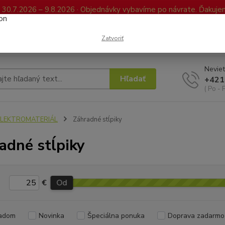
0.7.2026 – 9.8.2026 · Objednávky vybavíme po návrate. Ďakujeme
Kontakty
FAQ
Reklamácia / Vrátenie tovaru
Elektronická kniha já
Zatvoriť
Neviet
Hľadať
+421
( Po - 
ELEKTROMATERIÁL
Záhradné stĺpiky
adné stĺpiky
€
Od
adom
Novinka
Špeciálna ponuka
Doprava zadarmo