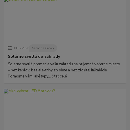
18
.
07
.
2026
Sezónne články
Solárne svetlá do záhrady
Solárne svetlá premenia vašu záhradu na príjemné večerné miesto
– bez káblov, bez elektriny zo siete a bez zložitej inštalácie.
Poradíme vám, aké typy...
čítať celé