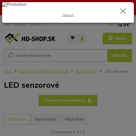
🏖️ DOVOLENKA 30.7.2026 – 9.8.2026 · Objednávky vybavíme po
návrate. Ďakujeme za trpezlivosť!
Zatvoriť
0
ks
+421 949 353 157
za
0 €
( Po - Pia 8:00 - 17:00 )
Menu
Hľadať
Úvod
LED OSVETLENIE / SVIETIDLÁ
REFLEKTORY
LED senzorové
LED senzorové
Upresniť parametre
Najnovšie
Najlacnejšie
Najdrahšie
Zobrazujem 1-3 z 3