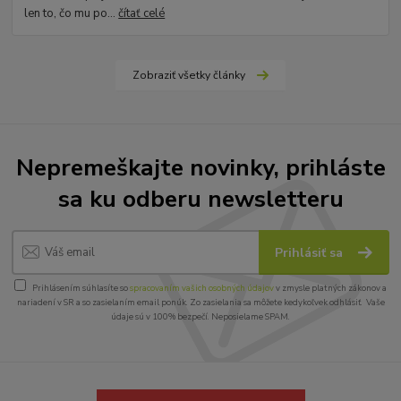
len to, čo mu po...
čítať celé
Zobraziť všetky články
Nepremeškajte novinky, prihláste
sa ku odberu newsletteru
Prihlásiť sa
Prihlásením súhlasíte so
spracovaním vašich osobných údajov
v zmysle platných zákonov a
nariadení v SR a so zasielaním email ponúk. Zo zasielania sa môžete kedykoľvek odhlásiť. Vaše
údaje sú v 100% bezpečí. Neposielame SPAM.