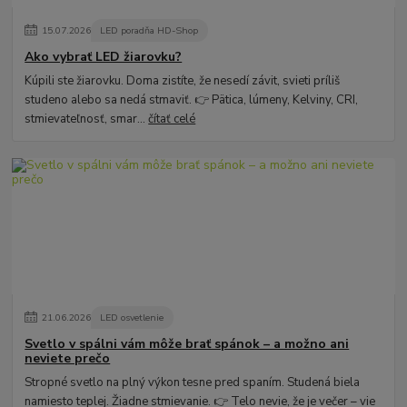
15
.
07
.
2026
LED poradňa HD-Shop
Ako vybrať LED žiarovku?
Kúpili ste žiarovku. Doma zistíte, že nesedí závit, svieti príliš
studeno alebo sa nedá stmaviť. 👉 Pätica, lúmeny, Kelviny, CRI,
stmievateľnosť, smar...
čítať celé
21
.
06
.
2026
LED osvetlenie
Svetlo v spálni vám môže brať spánok – a možno ani
neviete prečo
Stropné svetlo na plný výkon tesne pred spaním. Studená biela
namiesto teplej. Žiadne stmievanie. 👉 Telo nevie, že je večer – vie