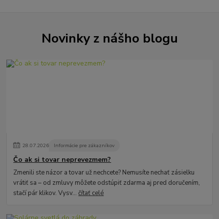
Novinky z nášho blogu
28
.
07
.
2026
Informácie pre zákazníkov
Čo ak si tovar neprevezmem?
Zmenili ste názor a tovar už nechcete? Nemusíte nechať zásielku
vrátiť sa – od zmluvy môžete odstúpiť zdarma aj pred doručením,
stačí pár klikov. Vysv...
čítať celé