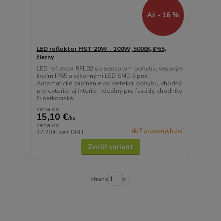
Až - 16 %
LED reflektor FIST 20W - 100W, 5000K,IP65,
čierny
LED reflektor RFL02 so senzorom pohybu, vysokým
krytím IP65 a výkonnými LED SMD čipmi.
Automatické zapínanie pri detekcii pohybu, vhodný
pre exteriér aj interiér, ideálny pre fasády, chodníky
či parkoviská.
cena od
15,10 €
/
ks
cena od
do 7 pracovných dní
12,28 €
bez DPH
Zvoliť variant
strana
z 1