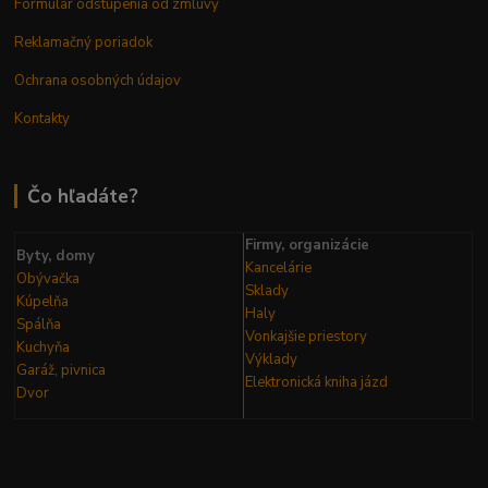
Formulár odstúpenia od zmluvy
Reklamačný poriadok
Ochrana osobných údajov
Kontakty
Čo hľadáte?
Firmy, organizácie
Byty, domy
Kancelárie
Obývačka
Sklady
Kúpelňa
Haly
Spálňa
Vonkajšie priestory
Kuchyňa
Výklady
Garáž, pivnica
Elektronická kniha
jázd
Dvor