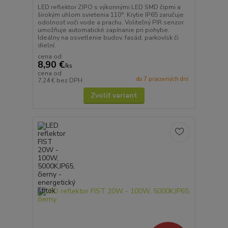
LED reflektor ZIPO s výkonnými LED SMD čipmi a
širokým uhlom svietenia 110°. Krytie IP65 zaručuje
odolnosť voči vode a prachu. Voliteľný PIR senzor
umožňuje automatické zapínanie pri pohybe.
Ideálny na osvetlenie budov, fasád, parkovísk či
dielní.
cena od
8,90 €
/
ks
cena od
do 7 pracovných dní
7,24 €
bez DPH
Zvoliť variant