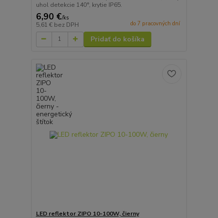
uhol detekcie 140°, krytie IP65.
6,90 €
/
ks
do 7 pracovných dní
5,61 €
bez DPH
Pridať do košíka
LED reflektor ZIPO 10-100W, čierny