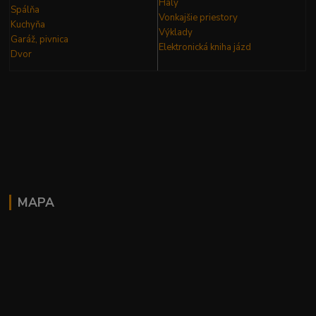
Haly
Spálňa
Vonkajšie priestory
Kuchyňa
Výklady
Garáž, pivnica
Elektronická kniha
jázd
Dvor
MAPA