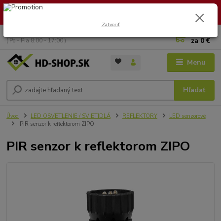
🏖️ DOVOLENKA 30.7.2026 – 9.8.2026 · Objednávky vybavíme po
návrate. Ďakujeme za trpezlivosť!
Zatvoriť
0
ks
+421 949 353 157
za
0 €
( Po - Pia 8:00 - 17:00 )
Menu
Hľadať
Úvod
LED OSVETLENIE / SVIETIDLÁ
REFLEKTORY
LED senzorové
PIR senzor k reflektorom ZIPO
PIR senzor k reflektorom ZIPO