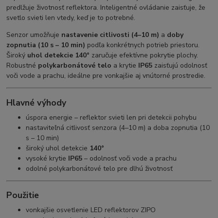
predlžuje životnosť reflektora. Inteligentné ovládanie zaisťuje, že
svetlo svieti len vtedy, keď je to potrebné.
Senzor umožňuje
nastavenie citlivosti (4–10 m)
a
doby
zopnutia (10 s – 10 min)
podľa konkrétnych potrieb priestoru.
Široký
uhol detekcie 140°
zaručuje efektívne pokrytie plochy.
Robustné
polykarbonátové telo
a krytie
IP65
zaisťujú odolnosť
voči vode a prachu, ideálne pre vonkajšie aj vnútorné prostredie.
Hlavné výhody
úspora energie – reflektor svieti len pri detekcii pohybu
nastaviteľná citlivosť senzora (4–10 m) a doba zopnutia (10
s – 10 min)
široký uhol detekcie
140°
vysoké krytie
IP65
– odolnosť voči vode a prachu
odolné polykarbonátové telo pre dlhú životnosť
Použitie
vonkajšie osvetlenie LED reflektorov ZIPO