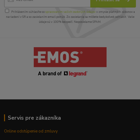
Prihlásením súhlasíte so
spracovaním vašich osobných údajov
v zmysle platných zákonov a
nariadení v SR a so zasielaním email ponúk. Zo zasielania sa môžete kedykoľvek odhlásiť. Vaše
údaje sú v 100% bezpečí. Neposielame SPAM.
Servis pre zákazníka
Online odstúpenie od zmluvy