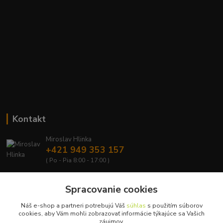
Kontakt
Miroslav Hlinka
+421 949 353 157
( Po - Pia 8:00 - 17:00 )
info@hd-shop.sk
Spracovanie cookies
Náš e-shop a partneri potrebujú Váš
súhlas
s použitím súborov
cookies, aby Vám mohli zobrazovať informácie týkajúce sa Vašich
záujmov.