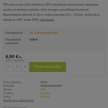
PIR senzor pre LED reflektory ZIPO umožňuje automatické zapínanie
svetla pri detekcii pohybu, šetrí energiu a predlžuje životnosť.
Nastaviteľná citlivosť 4–10 m, doba zopnutia 10 s – 10 min, široký uhol
detekcie 140°, krytie IP65.
celý popis
Dostupnosť
do 7 pracovných dní
Recyklačný
0,05 €
poplatok
6,90 €
/
ks
5,61 €
bez DPH
Pridať do košíka
Číslo produktu:
0016
EAN kód:
8590849537987
Senzor:
PIR
Výrobca:
Ecolite
Farba:
Čierna
Strážiť cenu / dostupnosť