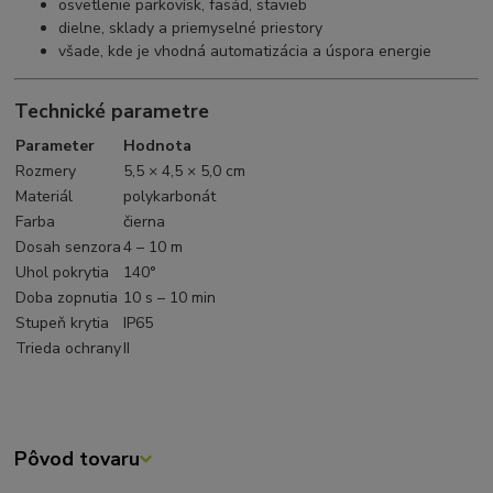
osvetlenie parkovísk, fasád, stavieb
dielne, sklady a priemyselné priestory
všade, kde je vhodná automatizácia a úspora energie
Technické parametre
Parameter
Hodnota
Rozmery
5,5 × 4,5 × 5,0 cm
Materiál
polykarbonát
Farba
čierna
Dosah senzora
4 – 10 m
Uhol pokrytia
140°
Doba zopnutia
10 s – 10 min
Stupeň krytia
IP65
Trieda ochrany
II
Pôvod tovaru