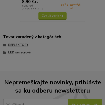
8,90 €
/
ks
do 7 pracovných
cena od
dní
7,24 €
bez DPH
Zvoliť variant
Tovar zaradený v kategóriách
REFLEKTORY
LED senzorové
Nepremeškajte novinky, prihláste
sa ku odberu newsletteru
Prihlásiť sa