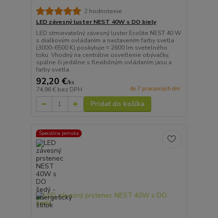
2 hodnotenie
LED závesný luster NEST 40W s DO biely
LED stmievateľný závesný luster Ecolite NEST 40 W
s diaľkovým ovládaním a nastavením farby svetla
(3000–6500 K) poskytuje ≈ 2600 lm svetelného
toku. Vhodný na centrálne osvetlenie obývačky,
spálne či jedálne s flexibilným ovládaním jasu a
farby svetla.
92,20 €
/
ks
do 7 pracovných dní
74,96 €
bez DPH
Pridať do košíka
Špeciálna ponuka