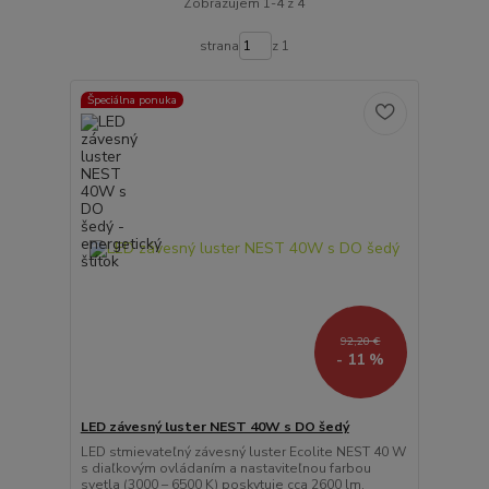
Zobrazujem 1-4 z 4
strana
z 1
Špeciálna ponuka
92,20 €
- 11 %
LED závesný luster NEST 40W s DO šedý
LED stmievateľný závesný luster Ecolite NEST 40 W
s diaľkovým ovládaním a nastaviteľnou farbou
svetla (3000 – 6500 K) poskytuje cca 2600 lm.