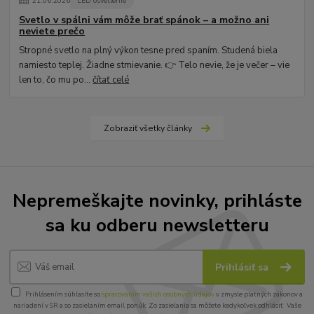
21
.
06
.
2026
LED osvetlenie
Svetlo v spálni vám môže brať spánok – a možno ani
neviete prečo
Stropné svetlo na plný výkon tesne pred spaním. Studená biela
namiesto teplej. Žiadne stmievanie. 👉 Telo nevie, že je večer – vie
len to, čo mu po...
čítať celé
Zobraziť všetky články
Nepremeškajte novinky, prihláste
sa ku odberu newsletteru
Prihlásiť sa
Prihlásením súhlasíte so
spracovaním vašich osobných údajov
v zmysle platných zákonov a
nariadení v SR a so zasielaním email ponúk. Zo zasielania sa môžete kedykoľvek odhlásiť. Vaše