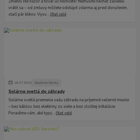
Zmenili ste názor a tovar už nechcete? Nemusíte nechať zásielku
vrátiť sa – od zmluvy môžete odstúpiť zdarma aj pred doručením,
stačí pár klikov. Vysv...
čítať celé
18
.
07
.
2026
Sezónne články
Solárne svetlá do záhrady
Solárne svetlá premenia vašu záhradu na príjemné večerné miesto
– bez káblov, bez elektriny zo siete a bez zložitej inštalácie.
Poradíme vám, aké typy...
čítať celé