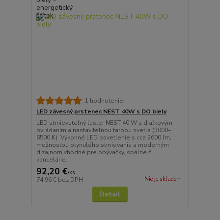
1 hodnotenie
LED závesný prstenec NEST 40W s DO biely
LED stmievateľný luster NEST 40 W s diaľkovým
ovládaním a nastaviteľnou farbou svetla (3000–
6500 K). Výkonné LED osvetlenie s cca 2600 lm,
možnosťou plynulého stmievania a moderným
dizajnom vhodné pre obývačky, spálne či
kancelárie.
92,20 €
/
ks
Nie je skladom
74,96 €
bez DPH
Detail