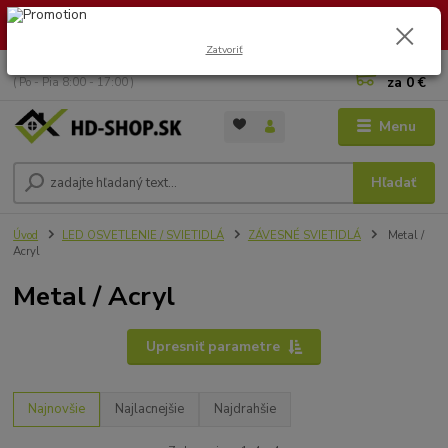
🏖️ DOVOLENKA 30.7.2026 – 9.8.2026 · Objednávky vybavíme po
návrate. Ďakujeme za trpezlivosť!
Zatvoriť
0
ks
+421 949 353 157
za
0 €
( Po - Pia 8:00 - 17:00 )
Menu
Hľadať
Úvod
LED OSVETLENIE / SVIETIDLÁ
ZÁVESNÉ SVIETIDLÁ
Metal /
Acryl
Metal / Acryl
Upresniť parametre
Najnovšie
Najlacnejšie
Najdrahšie