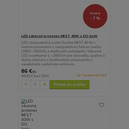
92,20 €
- 7 %
LED závesný prstenec NEST 40W s DO šedý
LED stmievateľný luster Ecolite NEST 40 W v
šedom prevedení s nastaviteľnou farbou svetla
(3000 – 6500 K) a diaľkovým ovládaním. Výkonné
LED osvetlenie s ~2600 lm pre obývačky, spálne a
ďalšie interiéry s komfortným stmievaním a
variabilným svetelným režimom.
86 €
/
ks
do 7 pracovných dní
69,92 €
bez DPH
Pridať do košíka