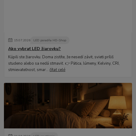
15
.
07
.
2026
LED poradňa HD-Shop
Ako vybrať LED žiarovku?
Kúpili ste žiarovku. Doma zistíte, že nesedí závit, svieti príliš
studeno alebo sa nedá stmaviť. 👉 Pätica, lúmeny, Kelviny, CRI,
stmievateľnosť, smar...
čítať celé