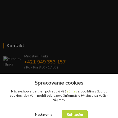
Kontakt
Miroslav Hlinka
+421 949 353 157
( Po - Pia 8:00 - 17:00 )
info@hd-shop.sk
Spracovanie cookies
Náš e-shop a partneri potrebujú Váš
súhlas
s použitím súborov
cookies, aby Vám mohli zobrazovať informácie týkajúce sa Vašich
záujmov.
Upravit sběr cookies.
Súhlasím
Nastavenia