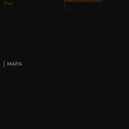
Elektronická kniha
jázd
Dvor
MAPA