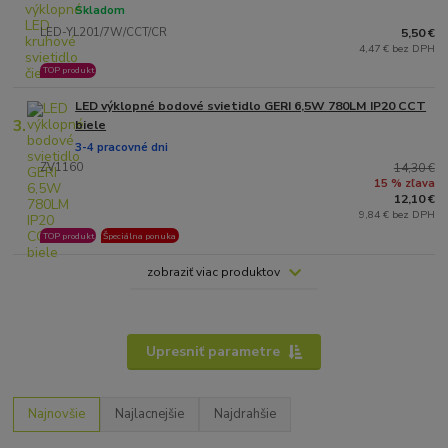
Skladom
LED-YL201/7W/CCT/CR
5,50 €
4,47 € bez DPH
TOP produkt
LED výklopné bodové svietidlo GERI 6,5W 780LM IP20 CCT
3.
biele
3-4 pracovné dni
ZV1160
14,30 €
15 % zľava
12,10 €
9,84 € bez DPH
TOP produkt
Špeciálna ponuka
zobraziť viac produktov
Upresniť parametre
Najnovšie
Najlacnejšie
Najdrahšie