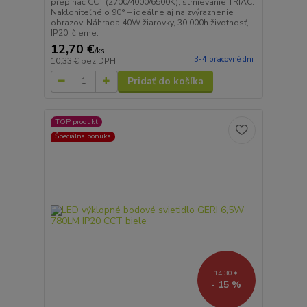
prepínač CCT (2700/4000/6500K), stmievanie TRIAC.
Nakloniteľné o 90° – ideálne aj na zvýraznenie
obrazov. Náhrada 40W žiarovky, 30 000h životnosť,
IP20, čierne.
12,70 €
/
ks
3-4 pracovné dni
10,33 €
bez DPH
Pridať do košíka
TOP produkt
Špeciálna ponuka
14,30 €
- 15 %