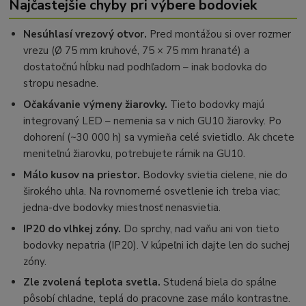
Najčastejšie chyby pri výbere bodoviek
Nesúhlasí vrezový otvor.
Pred montážou si over rozmer
vrezu (Ø 75 mm kruhové, 75 × 75 mm hranaté) a
dostatočnú hĺbku nad podhľadom – inak bodovka do
stropu nesadne.
Očakávanie výmeny žiarovky.
Tieto bodovky majú
integrovaný LED – nemenia sa v nich GU10 žiarovky. Po
dohorení (~30 000 h) sa vymieňa celé svietidlo. Ak chcete
meniteľnú žiarovku, potrebujete rámik na GU10.
Málo kusov na priestor.
Bodovky svietia cielene, nie do
širokého uhla. Na rovnomerné osvetlenie ich treba viac;
jedna-dve bodovky miestnosť nenasvietia.
IP20 do vlhkej zóny.
Do sprchy, nad vaňu ani von tieto
bodovky nepatria (IP20). V kúpeľni ich dajte len do suchej
zóny.
Zle zvolená teplota svetla.
Studená biela do spálne
pôsobí chladne, teplá do pracovne zase málo kontrastne.