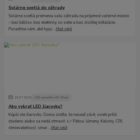
Solárne svetlá do záhrady
Solárne svetlá premenia vašu záhradu na príjemné večerné miesto
– bez káblov, bez elektriny zo siete a bez zložitej inštalácie.
Poradíme vám, aké typy...
čítať celé
15
.
07
.
2026
LED poradňa HD-Shop
Ako vybrať LED žiarovku?
Kúpili ste žiarovku. Doma zistíte, že nesedí závit, svieti príliš
studeno alebo sa nedá stmaviť. 👉 Pätica, lúmeny, Kelviny, CRI,
stmievateľnosť, smar...
čítať celé