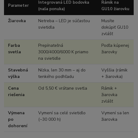
Integrovaná LED bodovka
Rámik na
Parameter
(naša ponuka)
GU10 žiarovku
Žiarovka
Netreba – LED je súčasťou
Musíte
svietidla
dokúpiť GU10
zvlášť
Farba
Prepínateľná
Podľa kúpenej
svetla
3000/4000/6000 K priamo
žiarovky
na svietidle
Stavebná
Nízka, len 30 mm – aj do
Vyššia (rámik
výška
tenkého podhľadu
+ žiarovka)
Cena
Od 5,50 € vrátane svetla
Rámik +
riešenia
žiarovka
zvlášť
Výmena
Vymení sa celé svietidlo
Vymení sa len
po
(~30 000 h)
žiarovka
dohorení