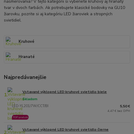
nasmerovania? V tejto kategórii si vyberiete kruhový aj hranatý
tvar v dvoch farbách. Ak potrebujete klasické bodovky na GU10
žiarovku, pozrite si aj kategóriu LED žiaroviek a stropných
svietidiel.
Kruhové
Hranaté
Najpredávanejšie
Vstavané výklopné LED kruhové svietidlo biele
1.
Skladom
LED-YL201/7W/CCT/BI
5,50 €
4,47 € bez DPH
TOP produkt
Vstavané výklopné LED kruhové svietidlo čierne
2.