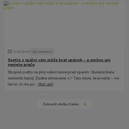
21
.
06
.
2026
LED osvetlenie
Svetlo v spálni vám môže brať spánok – a možno ani
neviete prečo
Stropné svetlo na plný výkon tesne pred spaním. Studená biela
namiesto teplej. Žiadne stmievanie. 👉 Telo nevie, že je večer – vie
len to, čo mu po...
čítať celé
Zobraziť všetky články