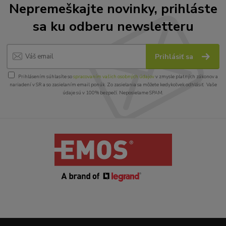
Nepremeškajte novinky, prihláste
sa ku odberu newsletteru
Prihlásiť sa
Prihlásením súhlasíte so
spracovaním vašich osobných údajov
v zmysle platných zákonov a
nariadení v SR a so zasielaním email ponúk. Zo zasielania sa môžete kedykoľvek odhlásiť. Vaše
údaje sú v 100% bezpečí. Neposielame SPAM.