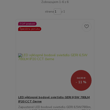
Zobrazujem 1-6 z 6
strana
z 1
TOP produkt
Špeciálna ponuka
14,30 €
- 11 %
LED výklopné bodové svietidlo GERI 6,5W 780LM
IP20 CCT čierne
Zapustené LED bodové svietidlo GERI 6,5W/780lm,