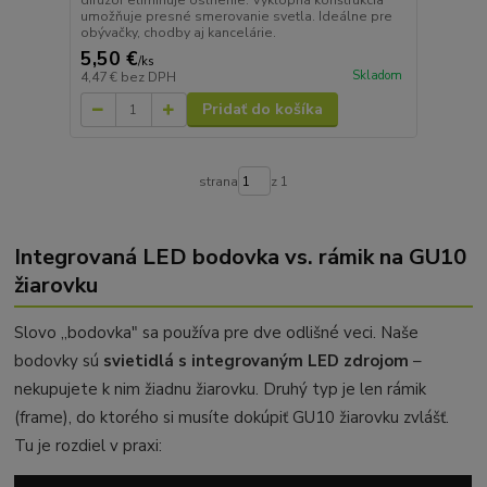
difúzor eliminuje oslnenie. Výklopná konštrukcia
umožňuje presné smerovanie svetla. Ideálne pre
obývačky, chodby aj kancelárie.
5,50 €
/
ks
Skladom
4,47 €
bez DPH
Pridať do košíka
strana
z 1
Integrovaná LED bodovka vs. rámik na GU10
žiarovku
Slovo „bodovka" sa používa pre dve odlišné veci. Naše
bodovky sú
svietidlá s integrovaným LED zdrojom
–
nekupujete k nim žiadnu žiarovku. Druhý typ je len rámik
(frame), do ktorého si musíte dokúpiť GU10 žiarovku zvlášť.
Tu je rozdiel v praxi: