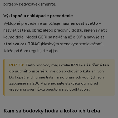
potreby kedykoľvek zmeníte.
Výklopné a naklápacie prevedenie
Výklopné prevedenie umožňuje
nasmerovať svetlo
–
nasvietiť stenu, obraz alebo pracovnú dosku, nielen svietiť
kolmo dole. Model GERI sa nakláňa až o 90° a navyše sa
stmieva cez TRIAC
(klasickým stenovým stmievačom),
takže pri ňom regulujete aj jas.
POZOR:
Tieto bodovky majú krytie
IP20 – sú určené len
do suchého interiéru
, nie do sprchového kúta ani von.
Do kúpeľne ich umiestnite mimo priamych vodných zón.
Zapojenie na 230 V prenechajte elektrikárovi a pred
vrezom si over hĺbku priestoru nad podhľadom.
Kam sa bodovky hodia a koľko ich treba