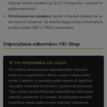
Výhoda týchto modelov je, že CCT prepnete – využite to
podľa miestnosti.
Stmievanie bez podpory.
Bežné vstavané modely nie sú
na stenový stmievač. Ak chcete regulovať jas stmievačom,
zvoľte model GERI s TRIAC stmievaním.
Odporúčania odborníkov HD-Shop
💡 TIP ODBORNÍKA HD-SHOP
Pre väčšinu domácností je najpraktickejšia vstavaná
bodovka s prepínateľnou farbou svetla – kúpite jeden
model a teplotu si nastavíte podľa miestnosti (teplá do
obývačky, neutrálna do kuchyne, studená do pracovne).
Tvar a farbu (kruhová/hranatá, biela/čierna) volte podľa
interiéru, parametre sú rovnaké. Ak plánujete nasvietiť
konkrétne miesto alebo chcete stmievať, siahnite po