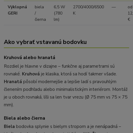
Výklopná
biela
6,5 W
2700/4000/6500
—
od
GERI
/
(780
K
12
čierna
lm)
€
Ako vybrať vstavanú bodovku
Kruhová alebo hranatá
Rozdiel je hlavne v dizajne – funkčne aj parametrami sú
rovnaké.
Kruhová
je klasika, ktorá sa hodí takmer všade.
Hranatá
pôsobí modernejšie a lepšie ladí s pravouhlým
členením podhľadu alebo minimalistickým interiérom. Montáž
je u oboch rovnaká, líši sa len tvar vrezu (Ø 75 mm vs 75 × 75
mm).
Biela alebo čierna
Biela
bodovka splynie s bielym stropom a je nenápadná –