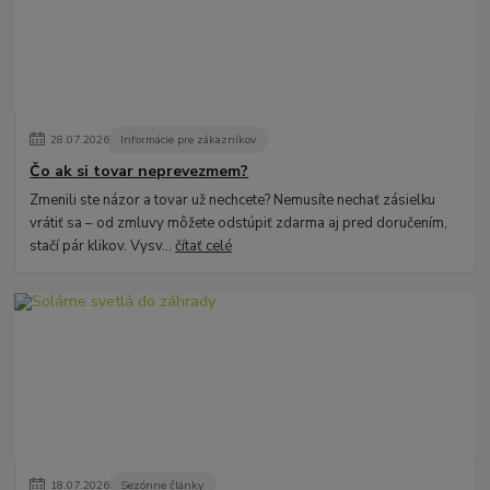
28
.
07
.
2026
Informácie pre zákazníkov
Čo ak si tovar neprevezmem?
Zmenili ste názor a tovar už nechcete? Nemusíte nechať zásielku
vrátiť sa – od zmluvy môžete odstúpiť zdarma aj pred doručením,
stačí pár klikov. Vysv...
čítať celé
18
.
07
.
2026
Sezónne články