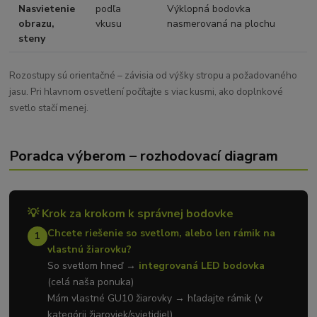
Nasvietenie
podľa
Výklopná bodovka
obrazu,
vkusu
nasmerovaná na plochu
steny
Rozostupy sú orientačné – závisia od výšky stropu a požadovaného
jasu. Pri hlavnom osvetlení počítajte s viac kusmi, ako doplnkové
svetlo stačí menej.
Poradca výberom – rozhodovací diagram
💡 Krok za krokom k správnej bodovke
Chcete riešenie so svetlom, alebo len rámik na
1
vlastnú žiarovku?
So svetlom hneď →
integrovaná LED bodovka
(celá naša ponuka)
Mám vlastné GU10 žiarovky → hľadajte rámik (v
kategórii žiaroviek/svietidiel)