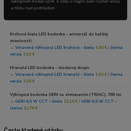
výklopnom modeli GERI. A vždy si najprv over rozmer vrezu
a hĺbku nad podhľadom.
Kruhová biela LED bodovka – univerzál do každej
miestnosti
:
→
Vstavaná výklopná LED kruhová – biela
/
čierna
5,50 €
verzia
5,50 €
Hranatá LED bodovka – moderný dizajn
:
→
Vstavaná výklopná LED hranatá – biela
/
čierna
5,50 €
verzia
5,50 €
Výklopná bodovka GERI so stmievaním (TRIAC), 780 lm
:
→
GERI 6,5 W CCT – biela
/
GERI 6,5 W CCT –
12,10 €
čierna
12,70 €
Často kladené otázky