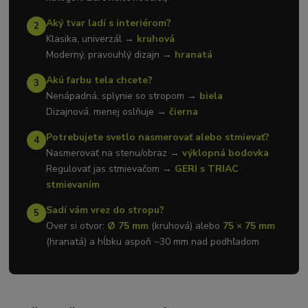
Aký tvar ladí s interiérom?
2
Klasika, univerzál →
kruhová
Moderný, pravouhlý dizajn →
hranatá
Akú farbu tela chcete?
3
Nenápadná, splynie so stropom →
biela
Dizajnová, menej oslňuje →
čierna
Potrebujete svetlo nasmerovať alebo stmievať?
4
Nasmerovať na stenu/obraz →
výklopná bodovka
Regulovať jas stmievačom →
GERI s TRIAC
stmievaním
Sadí vám vrez do stropu?
5
Over si otvor:
Ø 75 mm
(kruhová) alebo
75 × 75 mm
(hranatá) a hĺbku aspoň ~30 mm nad podhľadom