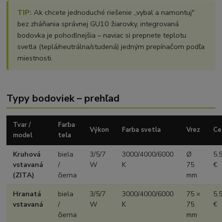
TIP:
Ak chcete jednoduché riešenie „vybal a namontuj"
bez zháňania správnej GU10 žiarovky, integrovaná
bodovka je pohodlnejšia – naviac si prepnete teplotu
svetla (teplá/neutrálna/studená) jedným prepínačom podľa
miestnosti.
Typy bodoviek – prehľad
Tvar /
Farba
Výkon
Farba svetla
Vrez
Ce
model
tela
Kruhová
biela
3/5/7
3000/4000/6000
Ø
5,
vstavaná
/
W
K
75
€
(ZITA)
čierna
mm
Hranatá
biela
3/5/7
3000/4000/6000
75 ×
5,
vstavaná
/
W
K
75
€
čierna
mm