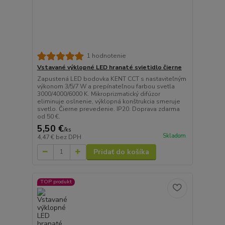
1 hodnotenie
Vstavané výklopné LED hranaté svietidlo čierne
Zapustená LED bodovka KENT CCT s nastaviteľným
výkonom 3/5/7 W a prepínateľnou farbou svetla
3000/4000/6000 K. Mikroprizmatický difúzor
eliminuje oslnenie, výklopná konštrukcia smeruje
svetlo. Čierne prevedenie. IP20. Doprava zdarma
od 50 €.
5,50 €
/
ks
Skladom
4,47 €
bez DPH
Pridať do košíka
TOP produkt