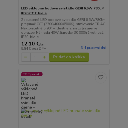
LED výklopné bodové svietidlo GERI 6,5W 780LM
IP20 CCT biele
Zapustené LED bodové svietidlo GERI 6,5W/780lm,
prepínač CCT (2700/4000/6500K), stmievanie TRIAC.
Nakloniteľné o 90° – ideálne aj na zvýraznenie
obrazov. Náhrada 40W žiarovky, 30 000h životnosť,
IP20, biele.
12,10 €
/
ks
3-4 pracovné dni
9,84 €
bez DPH
Pridať do košíka
TOP produkt