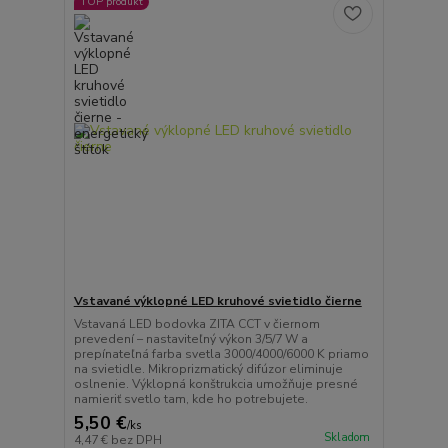
TOP produkt
Vstavané výklopné LED kruhové svietidlo čierne
Vstavaná LED bodovka ZITA CCT v čiernom
prevedení – nastaviteľný výkon 3/5/7 W a
prepínateľná farba svetla 3000/4000/6000 K priamo
na svietidle. Mikroprizmatický difúzor eliminuje
oslnenie. Výklopná konštrukcia umožňuje presné
namieriť svetlo tam, kde ho potrebujete.
5,50 €
/
ks
Skladom
4,47 €
bez DPH