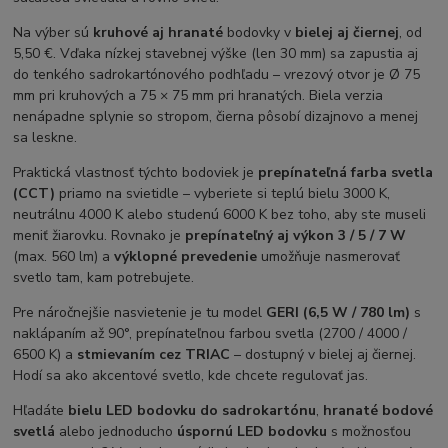
Na výber sú
kruhové aj hranaté
bodovky v
bielej aj čiernej
, od
5,50 €. Vďaka nízkej stavebnej výške (len 30 mm) sa zapustia aj
do tenkého sadrokartónového podhľadu – vrezový otvor je Ø 75
mm pri kruhových a 75 × 75 mm pri hranatých. Biela verzia
nenápadne splynie so stropom, čierna pôsobí dizajnovo a menej
sa leskne.
Praktická vlastnosť týchto bodoviek je
prepínateľná farba svetla
(CCT)
priamo na svietidle – vyberiete si teplú bielu 3000 K,
neutrálnu 4000 K alebo studenú 6000 K bez toho, aby ste museli
meniť žiarovku. Rovnako je
prepínateľný aj výkon 3 / 5 / 7 W
(max. 560 lm) a
výklopné prevedenie
umožňuje nasmerovať
svetlo tam, kam potrebujete.
Pre náročnejšie nasvietenie je tu model
GERI (6,5 W / 780 lm)
s
naklápaním až 90°, prepínateľnou farbou svetla (2700 / 4000 /
6500 K) a
stmievaním cez TRIAC
– dostupný v bielej aj čiernej.
Hodí sa ako akcentové svetlo, kde chcete regulovať jas.
Hľadáte
bielu LED bodovku do sadrokartónu
,
hranaté bodové
svetlá
alebo jednoducho
úspornú LED bodovku
s možnosťou