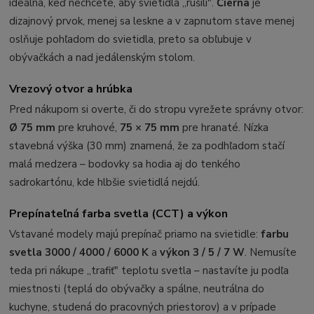
ideálna, keď nechcete, aby svietidlá „rušili".
Čierna
je
dizajnový prvok, menej sa leskne a v zapnutom stave menej
oslňuje pohľadom do svietidla, preto sa obľubuje v
obývačkách a nad jedálenským stolom.
Vrezový otvor a hrúbka
Pred nákupom si overte, či do stropu vyrežete správny otvor:
Ø 75 mm
pre kruhové,
75 × 75 mm
pre hranaté. Nízka
stavebná výška (30 mm) znamená, že za podhľadom stačí
malá medzera – bodovky sa hodia aj do tenkého
sadrokartónu, kde hlbšie svietidlá nejdú.
Prepínateľná farba svetla (CCT) a výkon
Vstavané modely majú prepínač priamo na svietidle:
farbu
svetla 3000 / 4000 / 6000 K
a
výkon 3 / 5 / 7 W
. Nemusíte
teda pri nákupe „trafiť" teplotu svetla – nastavíte ju podľa
miestnosti (teplá do obývačky a spálne, neutrálna do
kuchyne, studená do pracovných priestorov) a v prípade