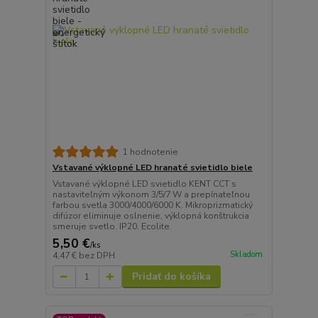
1 hodnotenie
Vstavané výklopné LED hranaté svietidlo biele
Vstavané výklopné LED svietidlo KENT CCT s
nastaviteľným výkonom 3/5/7 W a prepínateľnou
farbou svetla 3000/4000/6000 K. Mikroprizmatický
difúzor eliminuje oslnenie, výklopná konštrukcia
smeruje svetlo. IP20. Ecolite.
5,50 €
/
ks
Skladom
4,47 €
bez DPH
Pridať do košíka