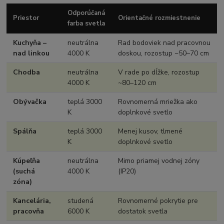
Odporúčaná
Priestor
Orientačné rozmiestnenie
farba svetla
Kuchyňa –
neutrálna
Rad bodoviek nad pracovnou
nad linkou
4000 K
doskou, rozostup ~50–70 cm
Chodba
neutrálna
V rade po dĺžke, rozostup
4000 K
~80–120 cm
Obývačka
teplá 3000
Rovnomerná mriežka ako
K
doplnkové svetlo
Spálňa
teplá 3000
Menej kusov, tlmené
K
doplnkové svetlo
Kúpeľňa
neutrálna
Mimo priamej vodnej zóny
(suchá
4000 K
(IP20)
zóna)
Kancelária,
studená
Rovnomerné pokrytie pre
pracovňa
6000 K
dostatok svetla