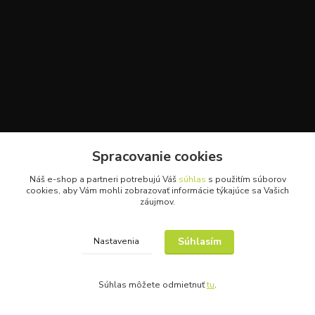
Spracovanie cookies
Náš e-shop a partneri potrebujú Váš
súhlas
s použitím súborov
cookies, aby Vám mohli zobrazovať informácie týkajúce sa Vašich
záujmov.
Súhlasím
Nastavenia
Kontakt
Miroslav Hlinka
Súhlas môžete odmietnuť
tu
.
+421 949 353 157
( Po - Pia 8:00 - 17:00 )