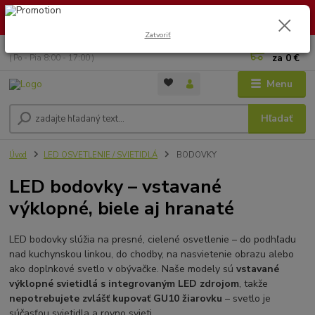
🏖️ DOVOLENKA 30.7.2026 – 9.8.2026 · Objednávky vybavíme po
návrate. Ďakujeme za trpezlivosť!
Zatvoriť
0
ks
+421 949 353 157
za
0 €
( Po - Pia 8:00 - 17:00 )
Menu
Hľadať
Úvod
LED OSVETLENIE / SVIETIDLÁ
BODOVKY
LED bodovky – vstavané
výklopné, biele aj hranaté
LED bodovky slúžia na presné, cielené osvetlenie – do podhľadu
nad kuchynskou linkou, do chodby, na nasvietenie obrazu alebo
ako doplnkové svetlo v obývačke. Naše modely sú
vstavané
výklopné svietidlá s integrovaným LED zdrojom
, takže
nepotrebujete zvlášť kupovať GU10 žiarovku
– svetlo je
súčasťou svietidla a rovno svieti.