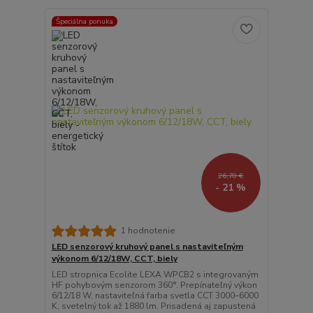
Špeciálna ponuka
26,70 €
- 21 %
1 hodnotenie
LED senzorový kruhový panel s nastaviteľným
výkonom 6/12/18W, CCT, biely
LED stropnica Ecolite LEXA WPCB2 s integrovaným
HF pohybovým senzorom 360°. Prepínateľný výkon
6/12/18 W, nastaviteľná farba svetla CCT 3000–6000
K, svetelný tok až 1880 lm. Prisadená aj zapustená