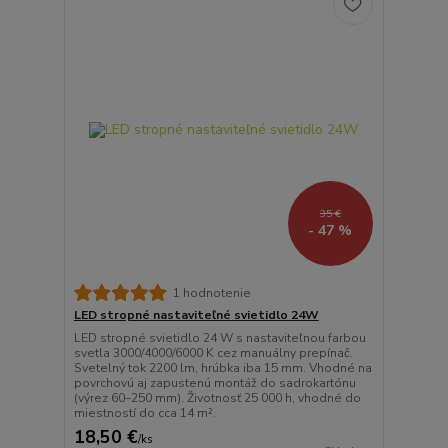
35 €
- 47 %
1 hodnotenie
LED stropné nastaviteľné svietidlo 24W
LED stropné svietidlo 24 W s nastaviteľnou farbou
svetla 3000/4000/6000 K cez manuálny prepínač.
Svetelný tok 2200 lm, hrúbka iba 15 mm. Vhodné na
povrchovú aj zapustenú montáž do sadrokartónu
(výrez 60–250 mm). Životnosť 25 000 h, vhodné do
miestností do cca 14 m².
18,50 €
/
ks