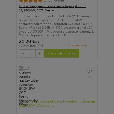
1 hodnotenie
LED kruhový panel s nastaviteľným výkonom
12/18/24W, CCT, čierny
LED kruhová stropnica Ecolite LEXA (Ø 330 mm) s
prepínateľným výkonom 12, 18 alebo 24 W a
nastaviteľnou farebnou teplotou CCT 3000–6000 K.
Svetelný tok až 2 565 lm, IP20, vyzarovací uhol 120°,
životnosť 30 000 h. Prisadená aj zapustená montáž.
Čierna. Doprava zdarma od 50 €.
21,20 €
/
ks
do 7 pracovných dní
17,24 €
bez DPH
Pridať do košíka