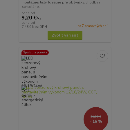
montážnej lišty. Ideálne pre obývačky, chodby i
kancelárie.
cena od
9,20 €
/
ks
cena od
do 7 pracovných dní
7,48 €
bez DPH
Zvoliť variant
Špeciálna ponuka
31,80 €
- 16 %