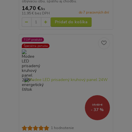
obývaciu izbu, spálňu aj chodbu.
14,70 €
/
ks
do 7 pracovných dní
11,95 €
bez DPH
Pridať do košíka
TOP produkt
Špeciálna ponuka
15,60 €
- 37 %
1 hodnotenie