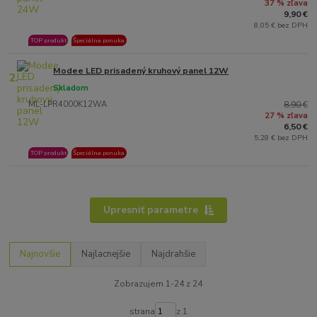
37 % zľava
9,90 €
8,05 € bez DPH
TOP produkt
Špeciálna ponuka
Modee LED prisadený kruhový panel 12W
2.
Skladom
ML-LPR4000K12WA
8,90 €
27 % zľava
6,50 €
5,28 € bez DPH
TOP produkt
Špeciálna ponuka
Upresniť parametre
Najnovšie
Najlacnejšie
Najdrahšie
Zobrazujem 1-24 z 24
strana
z 1