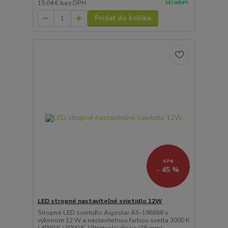
Skladom
15,04 €
bez DPH
Pridať do košíka
17 €
- 45 %
LED stropné nastaviteľné svietidlo 12W
Stropné LED svietidlo Aigostar AS-196868 s
výkonom 12 W a nastaviteľnou farbou svetla 3000 K
/ 4000 K / 6000 K. Ultratenký dizajn (15 mm)