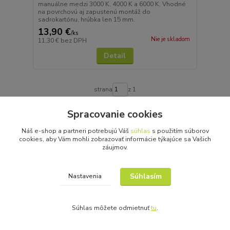
manuálne medzi 3000 K, 4000 K a 6000 K. Vhodné
na povrchovú aj zapustenú montáž do
sadrokartónu, hrúbka len 15 mm.
13,90 €
/
ks
Nie je skladom
11,30 €
bez DPH
Detail
strana
z 1
Spracovanie cookies
Náš e-shop a partneri potrebujú Váš
súhlas
s použitím súborov
cookies, aby Vám mohli zobrazovať informácie týkajúce sa Vašich
záujmov.
Novinky z nášho blogu
Súhlasím
Nastavenia
Súhlas môžete odmietnuť
tu
.