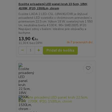
Ecolite prisadený LED panel kruh 22,5cm, 18W,
4100K, IP20, 1550Lm, chrom
Ecolite LADA 2 LED-CSL-18W/41/CHR je štýlové
prisadené LED svietidlo v chrómovom prevedení s
priemerom 22,5 cm. Výkon 18 W, svetelný tok 1 550
lm, neutrálna biela 4 100 K, 90× SMD2835, IP20.
Napájací zdroj v balení. Ideálne pre obývačky a
kuchyne.
13,90 €
/
ks
do 7 pracovných dní
11,30 €
bez DPH
Pridať do košíka