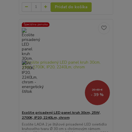
Pridať do košíka
Špeciálna ponuka
28,60 €
- 39 %
Ecolite prisadený LED panel kruh 30cm, 25W,
2700K, IP20, 2240Lm, chrom
Ecolite LADA 2 je štýlové prisadené LED svietidlo
kruhového tvaru Ø 30 cm s chrómovým rámom.