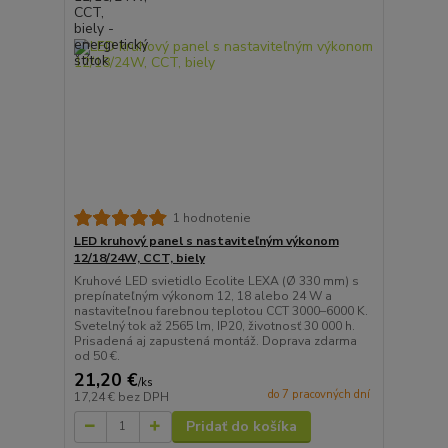
1 hodnotenie
LED kruhový panel s nastaviteľným výkonom
12/18/24W, CCT, biely
Kruhové LED svietidlo Ecolite LEXA (Ø 330 mm) s
prepínateľným výkonom 12, 18 alebo 24 W a
nastaviteľnou farebnou teplotou CCT 3000–6000 K.
Svetelný tok až 2565 lm, IP20, životnosť 30 000 h.
Prisadená aj zapustená montáž. Doprava zdarma
od 50 €.
21,20 €
/
ks
do 7 pracovných dní
17,24 €
bez DPH
Pridať do košíka