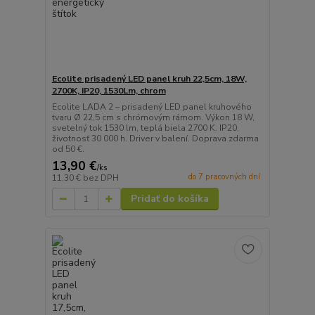
Ecolite prisadený LED panel kruh 22,5cm, 18W,
2700K, IP20, 1530Lm, chrom
Ecolite LADA 2 – prisadený LED panel kruhového
tvaru Ø 22,5 cm s chrómovým rámom. Výkon 18 W,
svetelný tok 1530 lm, teplá biela 2700 K. IP20,
životnosť 30 000 h. Driver v balení. Doprava zdarma
od 50 €.
13,90 €
/
ks
do 7 pracovných dní
11,30 €
bez DPH
Pridať do košíka