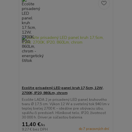
Ecolite prisadený LED panel kruh 17,5cm, 12W,
2700K, IP20, 860Lm, chrom
Ecolite LADA 2 je prisadený LED panel kruhového
tvaru Ø 17,5 cm. Výkon 12 W a svetelný tok 940 lm v
teplej bielej 2700 K – ideálne pre obývaciu izbu,
spálňu či predsieň. Hliníkové telo, IP20, životnosť
30 000 h. Driver je súčasťou balenia.
11,40 €
/
ks
do 7 pracovných dní
9,27 €
bez DPH