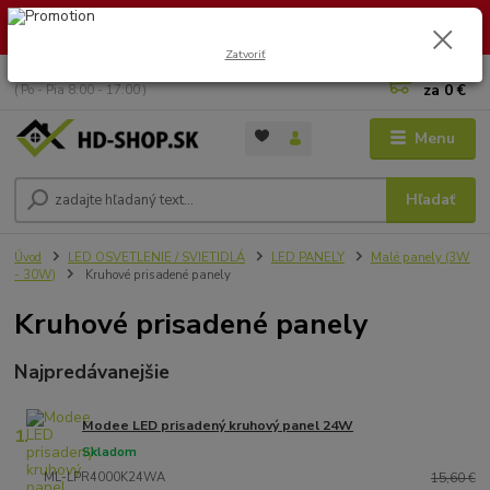
🏖️ DOVOLENKA 30.7.2026 – 9.8.2026 · Objednávky vybavíme po
návrate. Ďakujeme za trpezlivosť!
Zatvoriť
0
ks
+421 949 353 157
za
0 €
( Po - Pia 8:00 - 17:00 )
Menu
Hľadať
Úvod
LED OSVETLENIE / SVIETIDLÁ
LED PANELY
Malé panely (3W
- 30W)
Kruhové prisadené panely
Kruhové prisadené panely
Najpredávanejšie
Modee LED prisadený kruhový panel 24W
1.
Skladom
ML-LPR4000K24WA
15,60 €