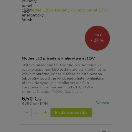
8,90 €
- 27 %
Modee LED prisadený kruhový panel 12W
Štýlové prisadené LED svietidlo s modernou a
vysoko úspornou LED technológiou, ktoré možno
vďaka montážnej konzole ľahko nainštalovať na
ľubovoľný povrch, je vyrobené z liateho hliníka a
plastu. Na výber je niekoľko veľkostí so
zodpovedajúcim výkonom 6/12/18 / 24W a
chromatičnosťou 4000K. Napájací ...
6,50 €
/
ks
Skladom
5,28 €
bez DPH
Pridať do košíka