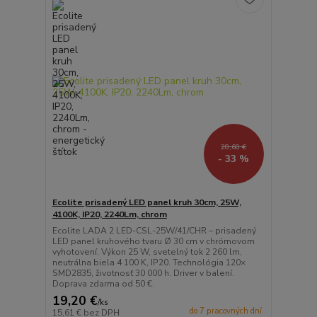
28,60 €
- 33 %
Ecolite prisadený LED panel kruh 30cm, 25W,
4100K, IP20, 2240Lm, chrom
Ecolite LADA 2 LED-CSL-25W/41/CHR – prisadený
LED panel kruhového tvaru Ø 30 cm v chrómovom
vyhotovení. Výkon 25 W, svetelný tok 2 260 lm,
neutrálna biela 4 100 K, IP20. Technológia 120×
SMD2835, životnosť 30 000 h. Driver v balení.
Doprava zdarma od 50 €.
19,20 €
/
ks
do 7 pracovných dní
15,61 €
bez DPH