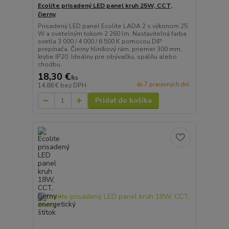
Ecolite prisadený LED panel kruh 25W, CCT,
čierny
Prisadený LED panel Ecolite LADA 2 s výkonom 25
W a svetelným tokom 2 260 lm. Nastaviteľná farba
svetla 3 000 / 4 000 / 6 500 K pomocou DIP
prepínača. Čierny hliníkový rám, priemer 300 mm,
krytie IP20. Ideálny pre obývačku, spálňu alebo
chodbu.
18,30 €
/
ks
do 7 pracovných dní
14,88 €
bez DPH
Pridať do košíka