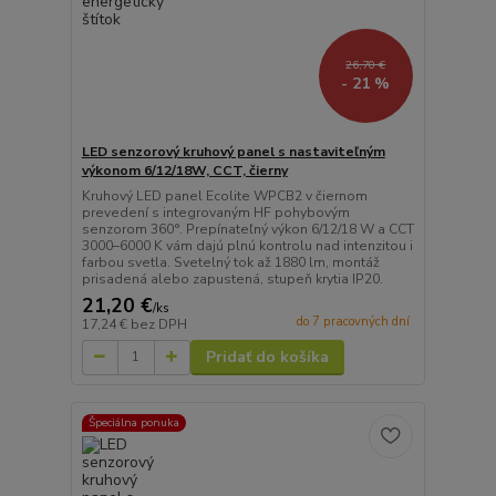
26,70 €
- 21 %
LED senzorový kruhový panel s nastaviteľným
výkonom 6/12/18W, CCT, čierny
Kruhový LED panel Ecolite WPCB2 v čiernom
prevedení s integrovaným HF pohybovým
senzorom 360°. Prepínateľný výkon 6/12/18 W a CCT
3000–6000 K vám dajú plnú kontrolu nad intenzitou i
farbou svetla. Svetelný tok až 1880 lm, montáž
prisadená alebo zapustená, stupeň krytia IP20.
21,20 €
/
ks
do 7 pracovných dní
17,24 €
bez DPH
Pridať do košíka
Špeciálna ponuka