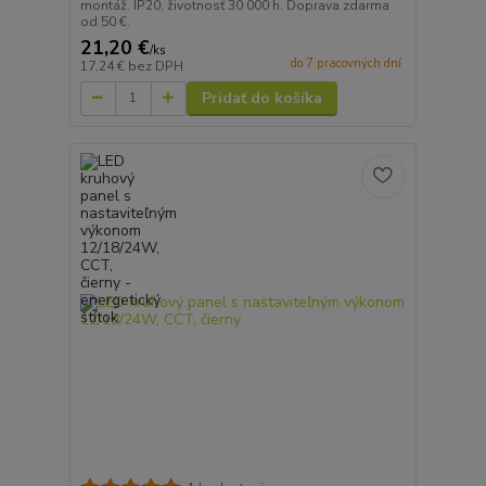
montáž. IP20, životnosť 30 000 h. Doprava zdarma
od 50 €.
21,20 €
/
ks
do 7 pracovných dní
17,24 €
bez DPH
Pridať do košíka