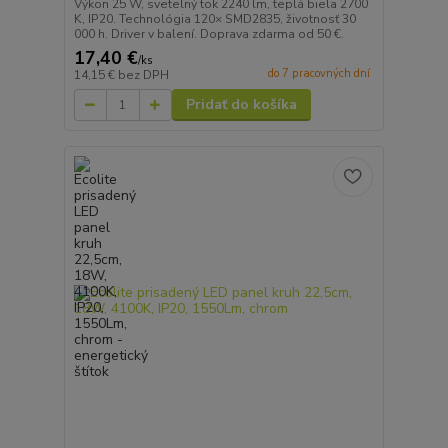
Výkon 25 W, svetelný tok 2240 lm, teplá biela 2700
K, IP20. Technológia 120× SMD2835, životnosť 30
000 h. Driver v balení. Doprava zdarma od 50 €.
17,40 €
/
ks
do 7 pracovných dní
14,15 €
bez DPH
Pridať do košíka