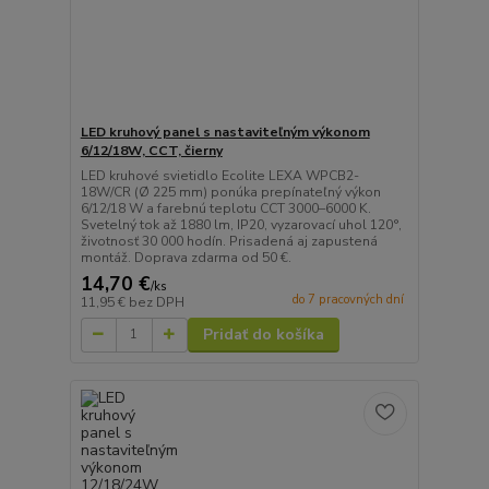
LED kruhový panel s nastaviteľným výkonom
6/12/18W, CCT, čierny
LED kruhové svietidlo Ecolite LEXA WPCB2-
18W/CR (Ø 225 mm) ponúka prepínateľný výkon
6/12/18 W a farebnú teplotu CCT 3000–6000 K.
Svetelný tok až 1880 lm, IP20, vyzarovací uhol 120°,
životnosť 30 000 hodín. Prisadená aj zapustená
montáž. Doprava zdarma od 50 €.
14,70 €
/
ks
do 7 pracovných dní
11,95 €
bez DPH
Pridať do košíka