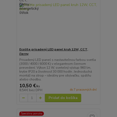
Ecolite prisadený LED panel kruh 12W, CCT,
čierny
Prisadený LED panel s nastaviteľnou farbou svetla
(3000 / 4000 / 6000 K) v elegantnom čiernom
prevedení. Výkon 12 W, svetelný výstup 960 lm,
krytie IP20 a životnosť 30 000 hodín. Jednoduchá
montáž na strop – ideálny pre obývačku, spálňu
alebo chodbu.
10,50 €
/
ks
do 7 pracovných dní
8,54 €
bez DPH
Pridať do košíka
Špeciálna ponuka