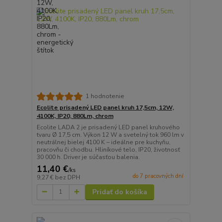
1 hodnotenie
Ecolite prisadený LED panel kruh 17,5cm, 12W,
4100K, IP20, 880Lm, chrom
Ecolite LADA 2 je prisadený LED panel kruhového
tvaru Ø 17,5 cm. Výkon 12 W a svetelný tok 960 lm v
neutrálnej bielej 4100 K – ideálne pre kuchyňu,
pracovňu či chodbu. Hliníkové telo, IP20, životnosť
30 000 h. Driver je súčasťou balenia.
11,40 €
/
ks
do 7 pracovných dní
9,27 €
bez DPH
Pridať do košíka