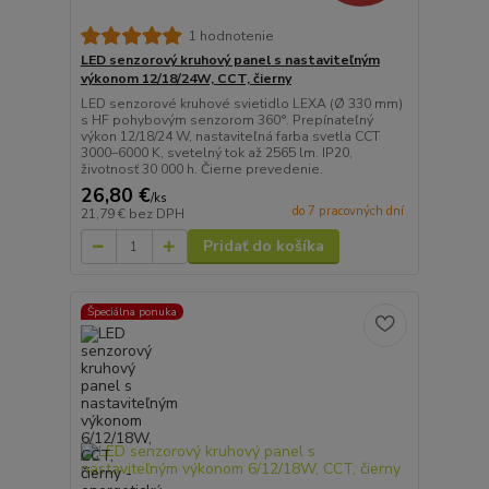
1 hodnotenie
LED senzorový kruhový panel s nastaviteľným
výkonom 12/18/24W, CCT, čierny
LED senzorové kruhové svietidlo LEXA (Ø 330 mm)
s HF pohybovým senzorom 360°. Prepínateľný
výkon 12/18/24 W, nastaviteľná farba svetla CCT
3000–6000 K, svetelný tok až 2565 lm. IP20,
životnosť 30 000 h. Čierne prevedenie.
26,80 €
/
ks
do 7 pracovných dní
21,79 €
bez DPH
Pridať do košíka
Špeciálna ponuka