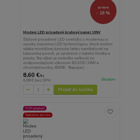
10,50 €
- 18 %
Modee LED prisadený kruhový panel 18W
Štýlové prisadené LED svietidlo s modernou a
vysoko úspornou LED technológiou, ktoré možno
vďaka montážnej konzole ľahko nainštalovať na
ľubovoľný povrch, je vyrobené z liateho hliníka a
plastu. Na výber je niekoľko veľkostí so
zodpovedajúcim výkonom 6/12/18 / 24W a
chromatičnosťou 4000K. Napájací ...
8,60 €
/
ks
Skladom
6,99 €
bez DPH
Pridať do košíka
TOP produkt
Špeciálna ponuka