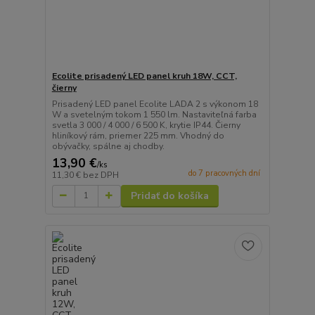
Ecolite prisadený LED panel kruh 18W, CCT,
čierny
Prisadený LED panel Ecolite LADA 2 s výkonom 18
W a svetelným tokom 1 550 lm. Nastaviteľná farba
svetla 3 000 / 4 000 / 6 500 K, krytie IP44. Čierny
hliníkový rám, priemer 225 mm. Vhodný do
obývačky, spálne aj chodby.
13,90 €
/
ks
do 7 pracovných dní
11,30 €
bez DPH
Pridať do košíka