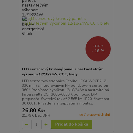
31,80 €
- 16 %
LED senzorový kruhový panel s nastaviteľným
výkonom 12/18/24W, CCT, biely
LED senzorová stropnica Ecolite LEXA WPCB2 (Ø
330 mm) s integrovaným HF pohybovým senzorom
360°. Prepínateľný výkon 12/18/24 W a nastaviteľná
farba svetla CCT 3000–6000 K pomocou DIP
prepínača. Svetelný tok až 2 565 lm, IP20, životnosť
30 000 h. Prisadená aj zapustená montáž.
26,80 €
/
ks
do 7 pracovných dní
21,79 €
bez DPH
Pridať do košíka