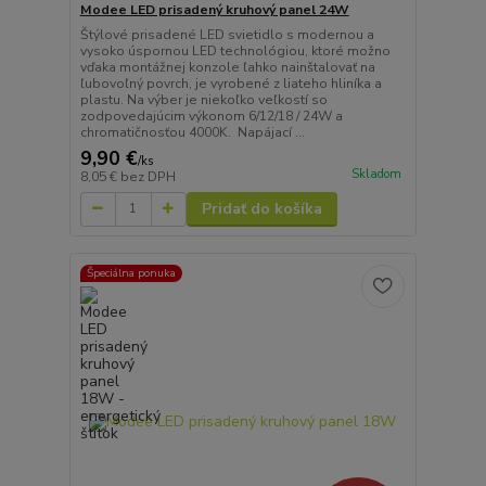
Modee LED prisadený kruhový panel 24W
Štýlové prisadené LED svietidlo s modernou a
vysoko úspornou LED technológiou, ktoré možno
vďaka montážnej konzole ľahko nainštalovať na
ľubovoľný povrch, je vyrobené z liateho hliníka a
plastu. Na výber je niekoľko veľkostí so
zodpovedajúcim výkonom 6/12/18 / 24W a
chromatičnosťou 4000K. Napájací ...
9,90 €
/
ks
Skladom
8,05 €
bez DPH
Pridať do košíka
Špeciálna ponuka