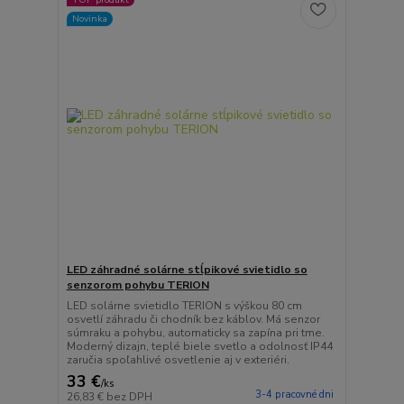
Novinka
LED záhradné solárne stĺpikové svietidlo so
senzorom pohybu TERION
LED solárne svietidlo TERION s výškou 80 cm
osvetlí záhradu či chodník bez káblov. Má senzor
súmraku a pohybu, automaticky sa zapína pri tme.
Moderný dizajn, teplé biele svetlo a odolnosť IP44
zaručia spoľahlivé osvetlenie aj v exteriéri.
33 €
/
ks
3-4 pracovné dni
26,83 €
bez DPH