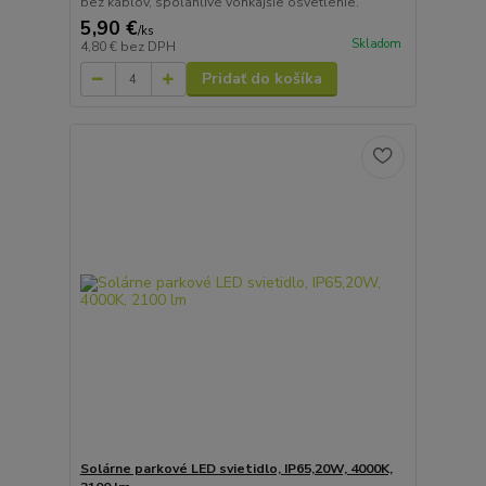
bez káblov, spoľahlivé vonkajšie osvetlenie.
5,90 €
/
ks
Skladom
4,80 €
bez DPH
Pridať do košíka
Solárne parkové LED svietidlo, IP65,20W, 4000K,