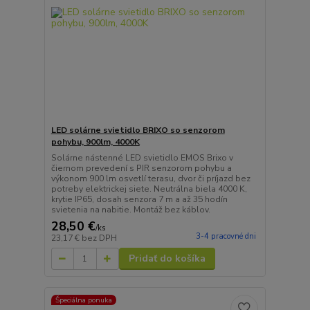
LED solárne svietidlo BRIXO so senzorom
pohybu, 900lm, 4000K
Solárne nástenné LED svietidlo EMOS Brixo v
čiernom prevedení s PIR senzorom pohybu a
výkonom 900 lm osvetlí terasu, dvor či príjazd bez
potreby elektrickej siete. Neutrálna biela 4000 K,
krytie IP65, dosah senzora 7 m a až 35 hodín
svietenia na nabitie. Montáž bez káblov.
28,50 €
/
ks
3-4 pracovné dni
23,17 €
bez DPH
Pridať do košíka
Špeciálna ponuka