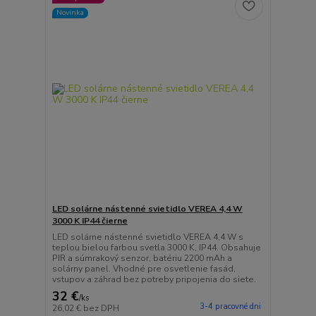
Novinka
LED solárne nástenné svietidlo VEREA 4,4 W
3000 K IP44 čierne
LED solárne nástenné svietidlo VEREA 4,4 W s
teplou bielou farbou svetla 3000 K, IP44. Obsahuje
PIR a súmrakový senzor, batériu 2200 mAh a
solárny panel. Vhodné pre osvetlenie fasád,
vstupov a záhrad bez potreby pripojenia do siete.
32 €
/
ks
3-4 pracovné dni
26,02 €
bez DPH