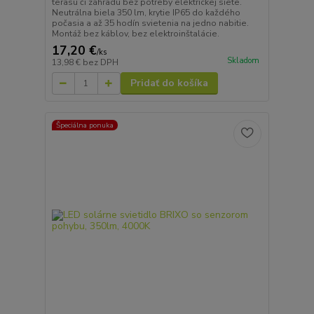
terasu či záhradu bez potreby elektrickej siete.
Neutrálna biela 350 lm, krytie IP65 do každého
počasia a až 35 hodín svietenia na jedno nabitie.
Montáž bez káblov, bez elektroinštalácie.
17,20 €
/
ks
Skladom
13,98 €
bez DPH
Pridať do košíka
Špeciálna ponuka