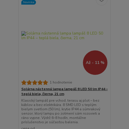
Novinka
Až - 11 %
1 hodnotenie
Solárna nástenná lampa lampáš 8 LED 50 lm IP44 –
teplá biela, čierna, 21 cm
Klasický lampáš pre vchod, terasu aj plot – bez
káblov a bez elektrikára. 8 SMD LED s teplým
bielym svetlom (50 lm), krytie IP44 a súmrakový
senzor, ktorý lampu po zotmení sám rozsvieti a
ráno vypne. Výdrž 6–8 hodín, montážne
príslušenstvo je súčasťou balenia.
cena od