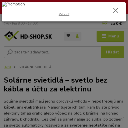
🏖️ DOVOLENKA 30.7.2026 – 9.8.2026 · Objednávky vybavíme po
návrate. Ďakujeme za trpezlivosť!
Zatvoriť
0
ks
+421 949 353 157
za
0 €
( Po - Pia 8:00 - 17:00 )
Menu
Hľadať
Úvod
SOLÁRNE SVIETIDLÁ
Solárne svietidlá – svetlo bez
kábla a účtu za elektrinu
Solárne svietidlá majú jednu obrovskú výhodu –
nepotrebujú ani
kábel, ani elektrikára
. Namontujete ich tam, kam by ste prívod
elektriny ťahali draho alebo vôbec: na plot, k bránke, na koniec
záhrady, k chodníku. Cez deň sa panel nabije zo slnka, po zotmení
sa svetlo automaticky rozsvieti a
za svietenie neplatíte nič na