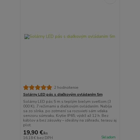
2 hodnotenie
Solárny LED pás s diaľkovým ovládaním 5m
Solárny LED pás 5 m s teplým bielym svetlom (3
000 K), 7 režimami a diaľkovým ovládaním. Nabíja
sa zo slnka, po zotmení sa rozsvieti sám vďaka
senzoru súmraku. Krytie IP65, výdrž až 12 h. Bez
káblov a bez zásuvky – ideálny na záhradu, terasu aj
plot.
19,90 €
/
ks
Skladom
16,18 €
bez DPH