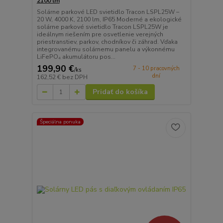
2100 lm
Solárne parkové LED svietidlo Tracon LSPL25W –
20 W, 4000 K, 2100 lm, IP65 Moderné a ekologické
solárne parkové svietidlo Tracon LSPL25W je
ideálnym riešením pre osvetlenie verejných
priestranstiev, parkov, chodníkov či záhrad. Vďaka
integrovanému solárnemu panelu a výkonnému
LiFePO₄ akumulátoru pos...
199,90 €
7 - 10 pracovných
/
ks
dní
162,52 €
bez DPH
Pridať do košíka
Špeciálna ponuka