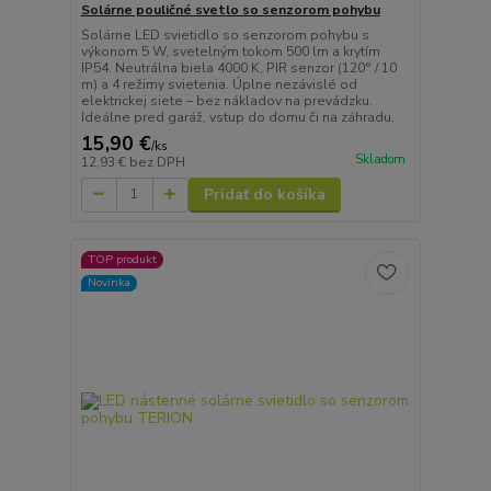
Solárne pouličné svetlo so senzorom pohybu
Solárne LED svietidlo so senzorom pohybu s
výkonom 5 W, svetelným tokom 500 lm a krytím
IP54. Neutrálna biela 4000 K, PIR senzor (120° / 10
m) a 4 režimy svietenia. Úplne nezávislé od
elektrickej siete – bez nákladov na prevádzku.
Ideálne pred garáž, vstup do domu či na záhradu.
15,90 €
/
ks
Skladom
12,93 €
bez DPH
Pridať do košíka
TOP produkt
Novinka