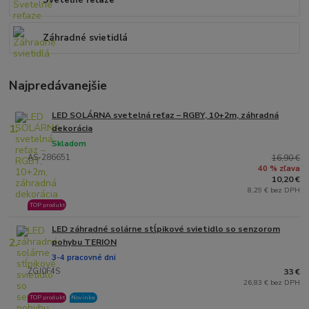
Svetelné reťaze
Záhradné svietidlá
Najpredávanejšie
LED SOLÁRNA svetelná reťaz – RGBY, 10+2m, záhradná
1.
dekorácia
Skladom
AS-286651
16,90 €
40 % zľava
10,20 €
8,29 € bez DPH
TOP produkt
LED záhradné solárne stĺpikové svietidlo so senzorom
2.
pohybu TERION
3-4 pracovné dni
ZGJ0F4S
33 €
26,83 € bez DPH
TOP produkt
Novinka