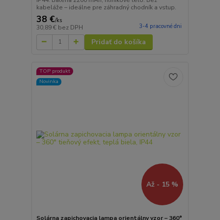
kabeláže – ideálne pre záhradný chodník a vstup.
38 €
/
ks
3-4 pracovné dni
30,89 €
bez DPH
Pridať do košíka
TOP produkt
Novinka
Až - 15 %
Solárna zapichovacia lampa orientálny vzor – 360°