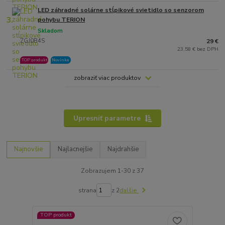
LED záhradné solárne stĺpikové svietidlo so senzorom
3.
pohybu TERION
Skladom
ZGJ0B4S
29 €
23,58 € bez DPH
TOP produkt
Novinka
zobraziť viac produktov
Upresniť parametre
Najnovšie
Najlacnejšie
Najdrahšie
Zobrazujem 1-30 z 37
strana
z 2
ďalšie
TOP produkt