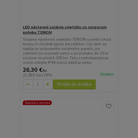
LED nástenné solárne svietidlo so senzorom
pohybu TERION
Solárne nástenné svietidlo TERION osvetlí vchod,
terasu či chodník úplne bez káblov. Cez deň sa
nabíja zo vstavaného solárneho panelu, po
zotmení sa rozsvieti samo a pri pohybe do 10 m
zosilnie na plných 200 lm. Telo z nehrdzavejúcej
ocele a krytie IP44 znesú dážď aj vietor.
26,30 €
/
ks
Skladom
21,38 €
bez DPH
Pridať do košíka
Špeciálna ponuka