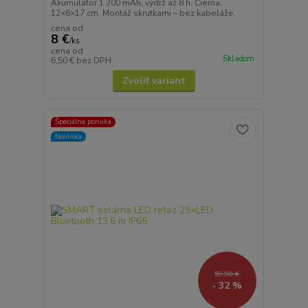
Akumulátor 1 200 mAh, výdrž až 8 h. Čierna,
12×6×17 cm. Montáž skrutkami – bez kabeláže.
cena od
8 €
/
ks
cena od
Skladom
6,50 €
bez DPH
Zvoliť variant
Špeciálna ponuka
Novinka
59,90 €
- 32 %