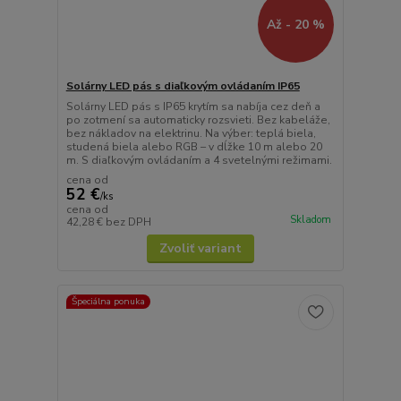
Až - 20 %
Solárny LED pás s diaľkovým ovládaním IP65
Solárny LED pás s IP65 krytím sa nabíja cez deň a
po zotmení sa automaticky rozsvieti. Bez kabeláže,
bez nákladov na elektrinu. Na výber: teplá biela,
studená biela alebo RGB – v dĺžke 10 m alebo 20
m. S diaľkovým ovládaním a 4 svetelnými režimami.
cena od
52 €
/
ks
cena od
Skladom
42,28 €
bez DPH
Zvoliť variant
Špeciálna ponuka