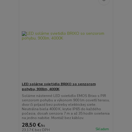
LED solárne svietidlo BRIXO so senzorom
pohybu, 900lm, 4000K
Solárne nástenné LED svietidlo EMOS Brixo s PIR
senzorom pohybu a výkonom 900 lm osvetlí terasu,
dvor či príjazd bez potreby elektrickej siete.
Neutrálna biela 4000 K, krytie IP65 do každého
počasia, dosah senzora 7 m a až 35 hodín svietenia
na jedno nabitie. Montáž bez káblov.
28,50 €
/
ks
Skladom
23,17 €
bez DPH