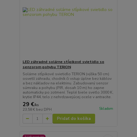
LED záhradné solárne stĺpikové svietidlo so
senzorom pohybu TERION
Solárne stĺpikové svietidlo TERION (výška 50 cm)
osvetlí záhradu, chodník či vstup úplne bez káblov
a bez nákladov na elektrinu. Zabudovaný senzor
súmraku a pohybu (PIR, dosah 10 m) ho zapne
automaticky po zotmení. Teplé biele svetlo 3000 K,
krytie IP44, telo z nehrdzavejúcej ocele v antracite.
29 €
/
ks
Skladom
23,58 €
bez DPH
Pridať do košíka
TOP produkt