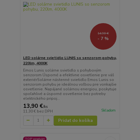
14,90 €
- 7 %
LED solárne svietidlo LUNIS so senzorom pohybu,
220lm, 4000K
Emos Lunis solárne svietidlo s pohybovým
senzorom Úsporné a efektívne osvetlenie pre váš
exteriérSolárne nástenné svietidlo Emos Lunis so
senzorom pohybu je ideálnou voľbou pre vonkajšie
osvetlenie. Napájané solárnou energiou, poskytuje
spoľahlivé a úsporné osvetlenie bez potreby
elektrického pripoj...
13,90 €
/
ks
Skladom
11,30 €
bez DPH
Pridať do košíka
TOP produkt