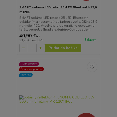
SMART solárna LED reťaz 25×LED Bluetooth 13,6
m IP65
SMART solárna LED reťaz s 25 LED, Bluetooth
ovládaním a nastaviteľnou farbou svetla. Dĺžka 13,6
m, krytie IP65. Vhodná pre dekoratívne osvetlenie
terás, pergol, záhrad a exteriérových posedení.
40,90 €
/
ks
Skladom
33,25 €
bez DPH
Pridať do košíka
TOP produkt
Špeciálna ponuka
Novinka