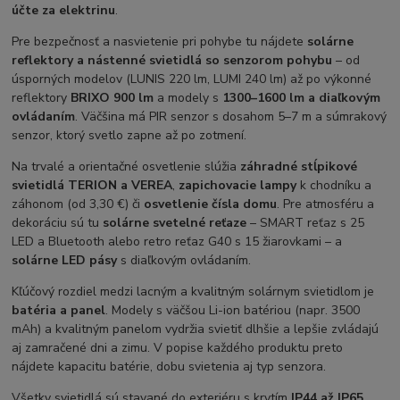
účte za elektrinu
.
Pre bezpečnosť a nasvietenie pri pohybe tu nájdete
solárne
reflektory a nástenné svietidlá so senzorom pohybu
– od
úsporných modelov (LUNIS 220 lm, LUMI 240 lm) až po výkonné
reflektory
BRIXO 900 lm
a modely s
1300–1600 lm a diaľkovým
ovládaním
. Väčšina má PIR senzor s dosahom 5–7 m a súmrakový
senzor, ktorý svetlo zapne až po zotmení.
Na trvalé a orientačné osvetlenie slúžia
záhradné stĺpikové
svietidlá TERION a VEREA
,
zapichovacie lampy
k chodníku a
záhonom (od 3,30 €) či
osvetlenie čísla domu
. Pre atmosféru a
dekoráciu sú tu
solárne svetelné reťaze
– SMART reťaz s 25
LED a Bluetooth alebo retro reťaz G40 s 15 žiarovkami – a
solárne LED pásy
s diaľkovým ovládaním.
Kľúčový rozdiel medzi lacným a kvalitným solárnym svietidlom je
batéria a panel
. Modely s väčšou Li-ion batériou (napr. 3500
mAh) a kvalitným panelom vydržia svietiť dlhšie a lepšie zvládajú
aj zamračené dni a zimu. V popise každého produktu preto
nájdete kapacitu batérie, dobu svietenia aj typ senzora.
Všetky svietidlá sú stavané do exteriéru s krytím
IP44 až IP65
,