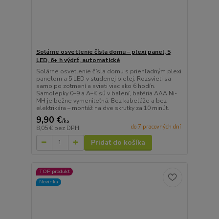
Solárne osvetlenie čísla domu – plexi panel, 5
LED, 6+ h výdrž, automatické
Solárne osvetlenie čísla domu s priehľadným plexi
panelom a 5 LED v studenej bielej. Rozsvieti sa
samo po zotmení a svieti viac ako 6 hodín.
Samolepky 0–9 a A–K sú v balení, batéria AAA Ni-
MH je bežne vymeniteľná. Bez kabeláže a bez
elektrikára – montáž na dve skrutky za 10 minút.
9,90 €
/
ks
do 7 pracovných dní
8,05 €
bez DPH
Pridať do košíka
TOP produkt
Novinka