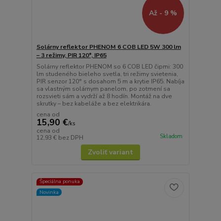
Až - 9 %
Solárny reflektor PHENOM 6 COB LED 5W 300 lm
– 3 režimy, PIR 120°, IP65
Solárny reflektor PHENOM so 6 COB LED čipmi: 300
lm studeného bieleho svetla, tri režimy svietenia,
PIR senzor 120° s dosahom 5 m a krytie IP65. Nabíja
sa vlastným solárnym panelom, po zotmení sa
rozsvieti sám a vydrží až 8 hodín. Montáž na dve
skrutky – bez kabeláže a bez elektrikára.
cena od
15,90 €
/
ks
cena od
Skladom
12,93 €
bez DPH
Zvoliť variant
Špeciálna ponuka
Novinka