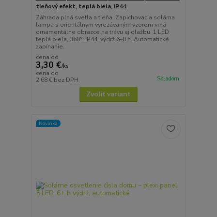
tieňový efekt, teplá biela, IP44
Záhrada plná svetla a tieňa. Zapichovacia solárna
lampa s orientálnym vyrezávaným vzorom vrhá
ornamentálne obrazce na trávu aj dlažbu. 1 LED
teplá biela, 360°, IP44, výdrž 6–8 h. Automatické
zapínanie.
cena od
3,30 €
/
ks
cena od
Skladom
2,68 €
bez DPH
Zvoliť variant
Novinka