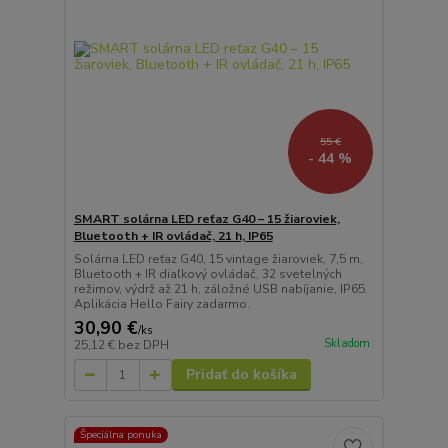
55 €
- 44 %
SMART solárna LED reťaz G40 – 15 žiaroviek,
Bluetooth + IR ovládač, 21 h, IP65
Solárna LED reťaz G40, 15 vintage žiaroviek, 7,5 m,
Bluetooth + IR diaľkový ovládač, 32 svetelných
režimov, výdrž až 21 h, záložné USB nabíjanie, IP65.
Aplikácia Hello Fairy zadarmo.
30,90 €
/
ks
Skladom
25,12 €
bez DPH
Pridať do košíka
Špeciálna ponuka