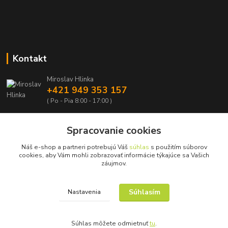
Kontakt
Miroslav Hlinka
+421 949 353 157
( Po - Pia 8:00 - 17:00 )
info@hd-shop.sk
Spracovanie cookies
Náš e-shop a partneri potrebujú Váš
súhlas
s použitím súborov
cookies, aby Vám mohli zobrazovať informácie týkajúce sa Vašich
záujmov.
Upravit sběr cookies.
Súhlasím
Nastavenia
© Copyright 2015 – 2026
Súhlas môžete odmietnuť
tu
.