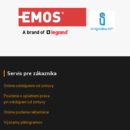
Servis pre zákazníka
Online odstúpenie od zmluvy
Poučenie o uplatnení práva
pri odstúpení od zmluvy
Online podanie reklamácie
Významy piktogramov