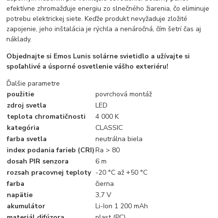
efektívne zhromažďuje energiu zo slnečného žiarenia, čo eliminuje
potrebu elektrickej siete. Keďže produkt nevyžaduje zložité
zapojenie, jeho inštalácia je rýchla a nenáročná, čím šetrí čas aj
náklady.
Objednajte si Emos Lunis solárne svietidlo a užívajte si
spoľahlivé a úsporné osvetlenie vášho exteriéru!
Ďalšie parametre
použitie
povrchová montáž
zdroj svetla
LED
teplota chromatičnosti
4 000 K
kategória
CLASSIC
farba svetla
neutrálna biela
index podania farieb (CRI)
Ra > 80
dosah PIR senzora
6 m
rozsah pracovnej teploty
-20 °C až +50 °C
farba
čierna
napätie
3,7 V
akumulátor
Li-Ion 1 200 mAh
materiál difúzora
plast (PC)