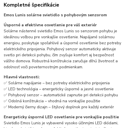
Kompletné špecifikácie
Emos Lunis solárne svietidlo s pohybovým senzorom
Úsporné a efektívne osvetlenie pre váš exteriér
Solárne nástenné svietidlo Emos Lunis so senzorom pohybu je
ideálnou voľbou pre vonkajšie osvetlenie. Napájané solárnou
energiou, poskytuje spoľahlivé a úsporné osvetlenie bez potreby
elektrického pripojenia. Pohybový senzor automaticky aktivuje
svetlo pri detekcii pohybu, čím zvyšuje komfort aj bezpečnosť
vášho domova. Robustná konštrukcia zaručuje dlhú životnosť a
odolnosť voči poveternostným podmienkam.
Hlavné vlastnosti:
✅ Solárne napájanie – bez potreby elektrického pripojenia
✅ LED technológia – energeticky úsporné a jasné osvetlenie
✅ Pohybový senzor – automatické zapnutie pri detekcii pohybu
✅ Odolná konštrukcia – vhodná na vonkajšie použitie
✅ Moderný čierny dizajn – štýlový doplnok pre každý exteriér
Energeticky úsporné LED osvetlenie pre vonkajšie použitie
Svietidlo Emos Lunis je vybavené vysoko účinnými LED diódami,