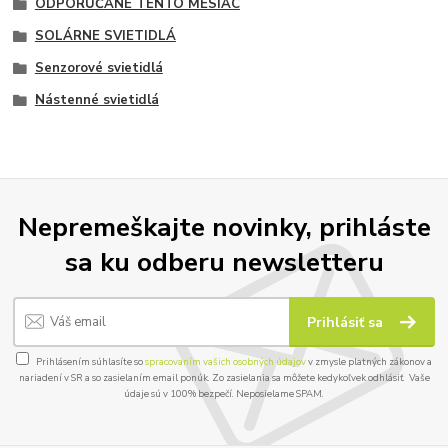
ODPORÚČANÉ TENTO MESIAC
SOLÁRNE SVIETIDLÁ
Senzorové svietidlá
Nástenné svietidlá
Nepremeškajte novinky, prihláste
sa ku odberu newsletteru
Prihlásiť sa
Prihlásením súhlasíte so
spracovaním vašich osobných údajov
v zmysle platných zákonov a
nariadení v SR a so zasielaním email ponúk. Zo zasielania sa môžete kedykoľvek odhlásiť. Vaše
údaje sú v 100% bezpečí. Neposielame SPAM.