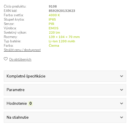
Číslo produktu:
9106
EAN kód:
8592920132623
Farba svetla:
4000 K
Stupeň krytia:
IP65
Senzor:
PIR
Výrobca:
EMOS
Svetelný výkon:
220 lm
Rozmery:
139 × 104 × 70 mm
Typ batérie:
Li-Ion 1200 mAh
Farba:
Čierna
Strážiť cenu / dostupnosť
Do obľúbených
Kompletné špecifikácie
Parametre
Hodnotenie
0
Na stiahnutie