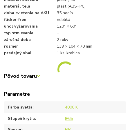
materiál tela
plast (ABS+PC)
doba svietenia na AKU
35 hodín
flicker-free
nebliká
uhol vyžarovania
120° × 60°
typ stmievania
–
záručná doba
2 roky
rozmer
139 × 104 × 70 mm
predajný obal
1 ks, krabica
Pôvod tovaru
Parametre
Farba svetla
4000 K
Stupeň krytia
IP65
Senzor
PIR