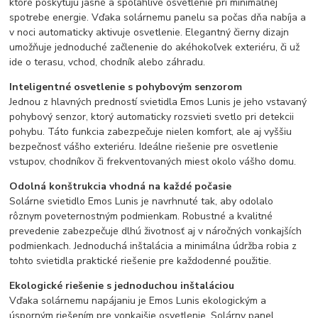
ktoré poskytujú jasné a spoľahlivé osvetlenie pri minimálnej
spotrebe energie. Vďaka solárnemu panelu sa počas dňa nabíja a
v noci automaticky aktivuje osvetlenie. Elegantný čierny dizajn
umožňuje jednoduché začlenenie do akéhokoľvek exteriéru, či už
ide o terasu, vchod, chodník alebo záhradu.
Inteligentné osvetlenie s pohybovým senzorom
Jednou z hlavných predností svietidla Emos Lunis je jeho vstavaný
pohybový senzor, ktorý automaticky rozsvieti svetlo pri detekcii
pohybu. Táto funkcia zabezpečuje nielen komfort, ale aj vyššiu
bezpečnosť vášho exteriéru. Ideálne riešenie pre osvetlenie
vstupov, chodníkov či frekventovaných miest okolo vášho domu.
Odolná konštrukcia vhodná na každé počasie
Solárne svietidlo Emos Lunis je navrhnuté tak, aby odolalo
rôznym poveternostným podmienkam. Robustné a kvalitné
prevedenie zabezpečuje dlhú životnosť aj v náročných vonkajších
podmienkach. Jednoduchá inštalácia a minimálna údržba robia z
tohto svietidla praktické riešenie pre každodenné použitie.
Ekologické riešenie s jednoduchou inštaláciou
Vďaka solárnemu napájaniu je Emos Lunis ekologickým a
úsporným riešením pre vonkajšie osvetlenie. Solárny panel