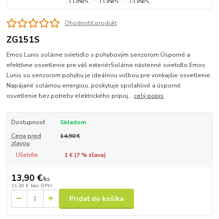
Ohodnotiť produkt
ZG151S
Emos Lunis solárne svietidlo s pohybovým senzorom Úsporné a
efektívne osvetlenie pre váš exteriérSolárne nástenné svietidlo Emos
Lunis so senzorom pohybu je ideálnou voľbou pre vonkajšie osvetlenie.
Napájané solárnou energiou, poskytuje spoľahlivé a úsporné
osvetlenie bez potreby elektrického pripoj...
celý popis
Dostupnosť
Skladom
Cena pred
14,90 €
zľavou
Ušetríte
1 € (
7
% zľava)
13,90 €
/
ks
11,30 €
bez DPH
Pridať do košíka