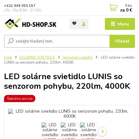
0
ks
+421 949 353 157
za
0 €
( Po - Pia 8:00 - 17:00 )
Menu
Hľadať
Úvod
SOLÁRNE SVIETIDLÁ
Senzorové svietidlá
LED solárne svietidlo
LUNIS so senzorom pohybu, 220lm, 4000K
LED solárne svietidlo LUNIS so
senzorom pohybu, 220lm, 4000K
Špeciálna ponuka