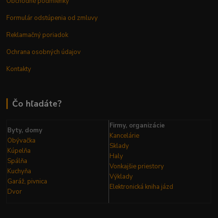
Obchodné podmienky
Formulár odstúpenia od zmluvy
Reklamačný poriadok
Ochrana osobných údajov
Kontakty
Čo hľadáte?
Firmy, organizácie
Byty, domy
Kancelárie
Obývačka
Sklady
Kúpelňa
Haly
Spálňa
Vonkajšie priestory
Kuchyňa
Výklady
Garáž, pivnica
Elektronická kniha
jázd
Dvor