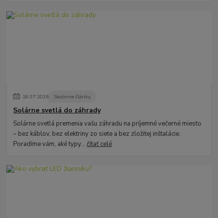
18
.
07
.
2026
Sezónne články
Solárne svetlá do záhrady
Solárne svetlá premenia vašu záhradu na príjemné večerné miesto
– bez káblov, bez elektriny zo siete a bez zložitej inštalácie.
Poradíme vám, aké typy...
čítať celé