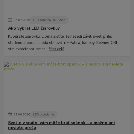
15
.
07
.
2026
LED poradňa HD-Shop
Ako vybrať LED žiarovku?
Kúpili ste žiarovku. Doma zistíte, že nesedí závit, svieti príliš
studeno alebo sa nedá stmaviť. 👉 Pätica, lúmeny, Kelviny, CRI,
stmievateľnosť, smar...
čítať celé
21
.
06
.
2026
LED osvetlenie
Svetlo v spálni vám môže brať spánok – a možno ani
neviete prečo