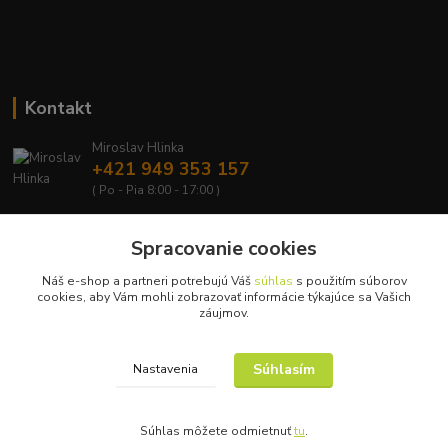
Kontakt
Miroslav Hlinka
+421 949 353 157
( Po - Pia 8:00 - 17:00 )
info@hd-shop.sk
Spracovanie cookies
Náš e-shop a partneri potrebujú Váš
súhlas
s použitím súborov
cookies, aby Vám mohli zobrazovať informácie týkajúce sa Vašich
záujmov.
Upravit sběr cookies.
Súhlasím
Nastavenia
© Copyright 2015 – 2026
Súhlas môžete odmietnuť
tu
.
Vytvorené na
Eshop-rychlo.sk