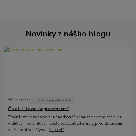
Novinky z nášho blogu
28
.
07
.
2026
Informácie pre zákazníkov
Čo ak si tovar neprevezmem?
Zmenili ste názor a tovar už nechcete? Nemusíte nechať zásielku
vrátiť sa – od zmluvy môžete odstúpiť zdarma aj pred doručením,
stačí pár klikov. Vysv...
čítať celé