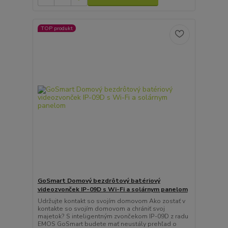
TOP produkt
GoSmart Domový bezdrôtový batériový
videozvonček IP-09D s Wi-Fi a solárnym panelom
Udržujte kontakt so svojím domovom Ako zostať v
kontakte so svojím domovom a chrániť svoj
majetok? S inteligentným zvončekom IP-09D z radu
EMOS GoSmart budete mať neustály prehľad o