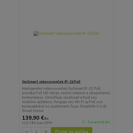
GoSmart videozvonček IP-21PoE
Inteligentný videozvonček GoSmart IP-21 PoE
ponúka Full HD obraz, nočné videnie a obojsmernú
komunikáciu. Umožňuje sledovať vchod cez
mobilnú aplikáciu, funguje cez Wi-Fi aj PoE a je
kompatibilný so systémami Tuya, Smartlife či Lidl
Smart Home.
139,90 €
/
ks
2 - 3 pracovné dni
113,74 €
bez DPH
Pridať do košíka