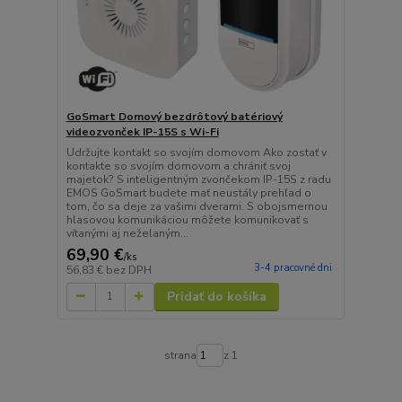
GoSmart Domový bezdrôtový batériový
videozvonček IP-15S s Wi-Fi
Udržujte kontakt so svojím domovom Ako zostať v
kontakte so svojím domovom a chrániť svoj
majetok? S inteligentným zvončekom IP-15S z radu
EMOS GoSmart budete mať neustály prehľad o
tom, čo sa deje za vašimi dverami. S obojsmernou
hlasovou komunikáciou môžete komunikovať s
vítanými aj neželaným...
69,90 €
/
ks
3-4 pracovné dni
56,83 €
bez DPH
Pridať do košíka
strana
z 1