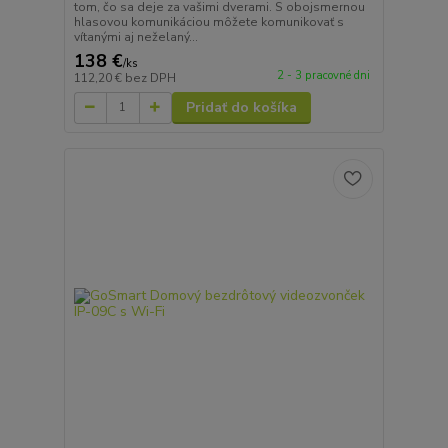
tom, čo sa deje za vašimi dverami. S obojsmernou
hlasovou komunikáciou môžete komunikovať s
vítanými aj neželaný...
138 €
/
ks
2 - 3 pracovné dni
112,20 €
bez DPH
Pridať do košíka