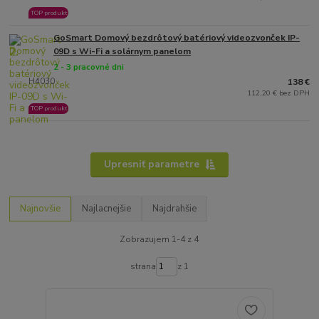
TOP produkt
GoSmart Domový bezdrôtový batériový videozvonček IP-
2.
09D s Wi-Fi a solárnym panelom
2 - 3 pracovné dni
H4030
138 €
112,20 € bez DPH
TOP produkt
Upresniť parametre
Najnovšie
Najlacnejšie
Najdrahšie
Zobrazujem 1-4 z 4
strana
z 1