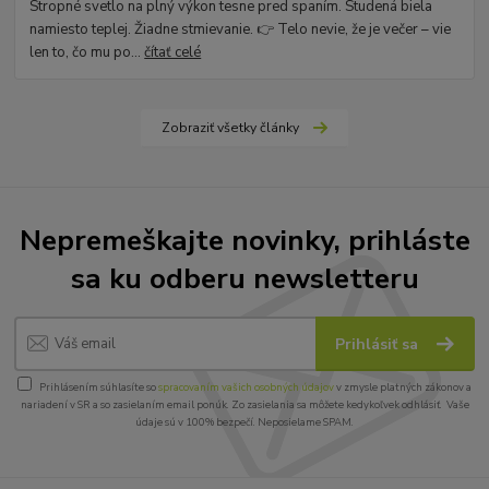
Stropné svetlo na plný výkon tesne pred spaním. Studená biela
namiesto teplej. Žiadne stmievanie. 👉 Telo nevie, že je večer – vie
len to, čo mu po...
čítať celé
Zobraziť všetky články
Nepremeškajte novinky, prihláste
sa ku odberu newsletteru
Prihlásiť sa
Prihlásením súhlasíte so
spracovaním vašich osobných údajov
v zmysle platných zákonov a
nariadení v SR a so zasielaním email ponúk. Zo zasielania sa môžete kedykoľvek odhlásiť. Vaše
údaje sú v 100% bezpečí. Neposielame SPAM.