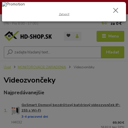
🏖️ DOVOLENKA 30.7.2026 – 9.8.2026 · Objednávky vybavíme po
návrate. Ďakujeme za trpezlivosť!
Zatvoriť
0
ks
+421 949 353 157
za
0 €
( Po - Pia 8:00 - 17:00 )
Menu
Hľadať
Úvod
MONITOROVACIE ZARIADENIA
Videozvončeky
Videozvončeky
Najpredávanejšie
GoSmart Domový bezdrôtový batériový videozvonček IP-
1.
15S s Wi-Fi
3-4 pracovné dni
H4032
69,90 €
56,83 € bez DPH