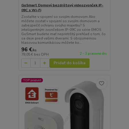
GoSmart Domový bezdrôtový videozvonček IP-
09C s Wi-Fi
Zostaňte v spojení so svojím domovom Ako
môžete zostať v spojení so svojím domovom a
zabezpečiť ochranu svojho majetku? S
inteligentným zvončekom IP-09C zo série EMOS
GoSmart budete mať nepretržitý prehľad o tom, čo
sa deje pred vašimi dverami. S obojsmernou
hlasovou komunikáciou môžete ko...
96 €
/
ks
2 - 3 pracovné dni
78,05 €
bez DPH
Pridať do košíka
TOP produkt