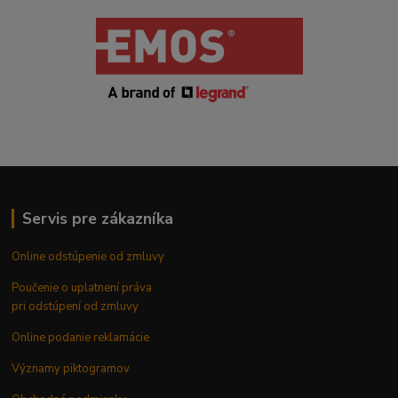
Servis pre zákazníka
Online odstúpenie od zmluvy
Poučenie o uplatnení práva
pri odstúpení od zmluvy
Online podanie reklamácie
Významy piktogramov