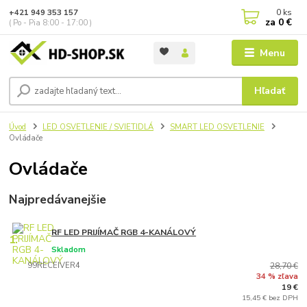
0
ks
+421 949 353 157
za
0 €
( Po - Pia 8:00 - 17:00 )
Menu
Hľadať
Úvod
LED OSVETLENIE / SVIETIDLÁ
SMART LED OSVETLENIE
Ovládače
Ovládače
Najpredávanejšie
RF LED PRIJÍMAČ RGB 4-KANÁLOVÝ
1.
Skladom
99RECEIVER4
28,70 €
34 % zľava
19 €
15,45 € bez DPH