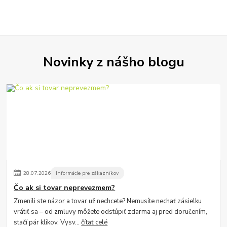
Novinky z nášho blogu
28
.
07
.
2026
Informácie pre zákazníkov
Čo ak si tovar neprevezmem?
Zmenili ste názor a tovar už nechcete? Nemusíte nechať zásielku
vrátiť sa – od zmluvy môžete odstúpiť zdarma aj pred doručením,
stačí pár klikov. Vysv...
čítať celé