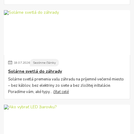
18
.
07
.
2026
Sezónne články
Solárne svetlá do záhrady
Solárne svetlá premenia vašu záhradu na príjemné večerné miesto
– bez káblov, bez elektriny zo siete a bez zložitej inštalácie.
Poradíme vám, aké typy...
čítať celé