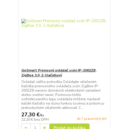
GoSmart Prenosný ovládač scén IP-2002ZB,
ZigBee 3.0, 2-tlačidlový
Ovládač vášho pohodlia Ovládajte stlačením
tlačidla prenosného ovládača scén ZigBee IP-
2002ZB viacero domácich elektrických zariadení
alebo svetiel naraz. Pomocou tohto
sofistikovaného typu ovládača môžete nastaviť
každé tlačidlo na rôznu funkciu (scénu) a potom ju
jednoduchým stlačením aktivovať. C...
27,30 €
/
ks
do 7 pracovných dní
22,20 €
bez DPH
Pridať do košíka