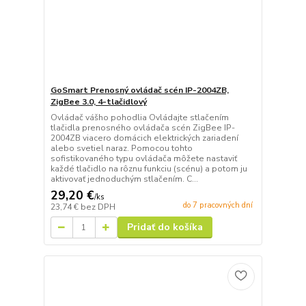
GoSmart Prenosný ovládač scén IP-2004ZB,
ZigBee 3.0, 4-tlačidlový
Ovládač vášho pohodlia Ovládajte stlačením
tlačidla prenosného ovládača scén ZigBee IP-
2004ZB viacero domácich elektrických zariadení
alebo svetiel naraz. Pomocou tohto
sofistikovaného typu ovládača môžete nastaviť
každé tlačidlo na rôznu funkciu (scénu) a potom ju
aktivovať jednoduchým stlačením. C...
29,20 €
/
ks
do 7 pracovných dní
23,74 €
bez DPH
Pridať do košíka