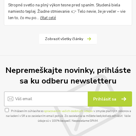
Stropné svetlo na plný výkon tesne pred spaním. Studená biela
namiesto teplej. Žiadne stmievanie. 👉 Telo nevie, že je večer – vie
len to, čo mu po...
čítať celé
Zobraziť všetky články
Nepremeškajte novinky, prihláste
sa ku odberu newsletteru
Prihlásiť sa
Prihlásením súhlasíte so
spracovaním vašich osobných údajov
v zmysle platných zákonov a
nariadení v SR a so zasielaním email ponúk. Zo zasielania sa môžete kedykoľvek odhlásiť. Vaše
údaje sú v 100% bezpečí. Neposielame SPAM.