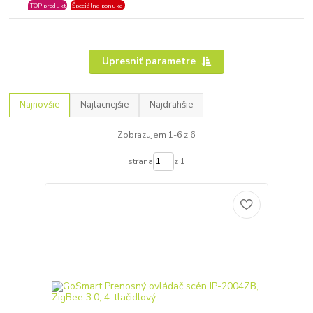
TOP produkt
Špeciálna ponuka
Upresniť parametre
Najnovšie
Najlacnejšie
Najdrahšie
Zobrazujem 1-6 z 6
strana
z 1