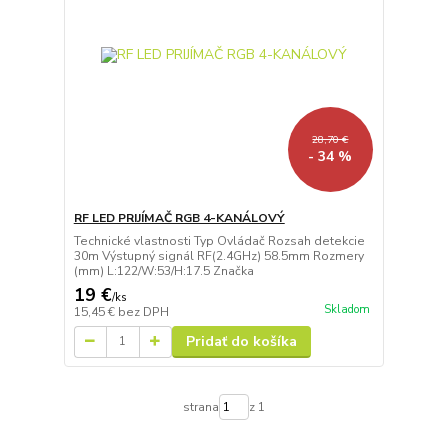
28,70 €
- 34 %
RF LED PRIJÍMAČ RGB 4-KANÁLOVÝ
Technické vlastnosti Typ Ovládač Rozsah detekcie
30m Výstupný signál RF(2.4GHz) 58.5mm Rozmery
(mm) L:122/W:53/H:17.5 Značka
19 €
/
ks
Skladom
15,45 €
bez DPH
Pridať do košíka
strana
z 1