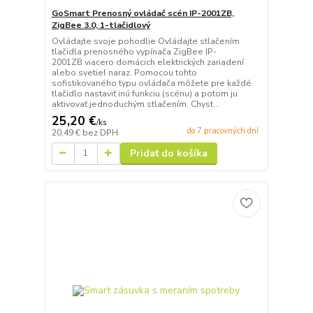
GoSmart Prenosný ovládač scén IP-2001ZB,
ZigBee 3.0, 1-tlačidlový
Ovládajte svoje pohodlie Ovládajte stlačením
tlačidla prenosného vypínača ZigBee IP-
2001ZB viacero domácich elektrických zariadení
alebo svetiel naraz. Pomocou tohto
sofistikovaného typu ovládača môžete pre každé
tlačidlo nastaviť inú funkciu (scénu) a potom ju
aktivovať jednoduchým stlačením. Chyst...
25,20 €
/
ks
do 7 pracovných dní
20,49 €
bez DPH
Pridať do košíka