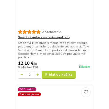
2 hodnotenie
Smart zásuvka s meraním spotreby
Smart Wi-Fi zásuvka s meraním spotreby energie
pripojených zariadení, ovládanie cez aplikáciu Tuya
Smart alebo Smart Life, podpora Amazon Alexa a
Google Home, max. záťaž 3680 W, pre vnútorné
použitie.
12,10 €
/
ks
Skladom
9,84 €
bez DPH
Pridať do košíka
TOP produkt
Špeciálna ponuka