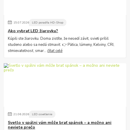
15
.
07
.
2026
LED poradňa HD-Shop
Ako vybrať LED žiarovku?
Kúpili ste žiarovku. Doma zistíte, že nesedí závit, svieti príliš
studeno alebo sa nedá stmaviť. 👉 Pätica, lúmeny, Kelviny, CRI,
stmievateľnosť, smar...
čítať celé
21
.
06
.
2026
LED osvetlenie
Svetlo v spálni vám môže brať spánok – a možno ani
neviete prečo