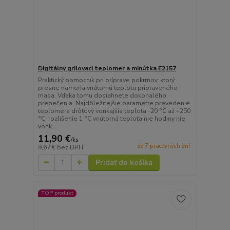
Digitálny grilovací teplomer a minútka E2157
Praktický pomocník pri príprave pokrmov, ktorý
presne nameria vnútornú teplotu pripraveného
mäsa. Vďaka tomu dosiahnete dokonalého
prepečenia. Najdôležitejšie parametre prevedenie
teplomera drôtový vonkajšia teplota -20 °C až +250
°C, rozlišenie 1 °C vnútorná teplota nie hodiny nie
vonk...
11,90 €
/
ks
do 7 pracovných dní
9,67 €
bez DPH
Pridať do košíka
TOP produkt