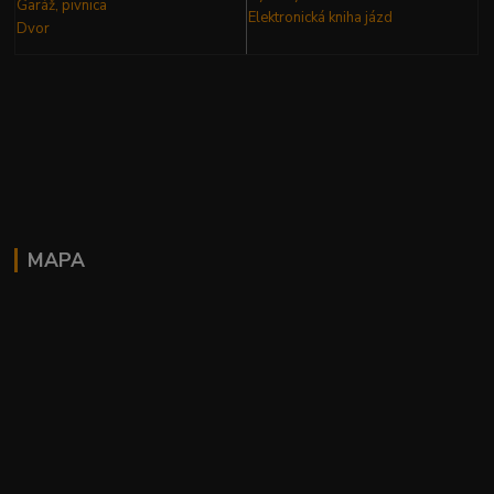
Garáž, pivnica
Elektronická kniha
jázd
Dvor
MAPA