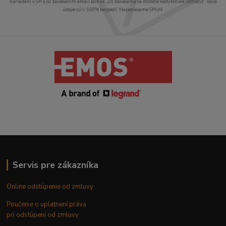
nariadení v SR a so zasielaním email ponúk. Zo zasielania sa môžete kedykoľvek odhlásiť. Vaše
údaje sú v 100% bezpečí. Neposielame SPAM.
Servis pre zákazníka
Online odstúpenie od zmluvy
Poučenie o uplatnení práva
pri odstúpení od zmluvy