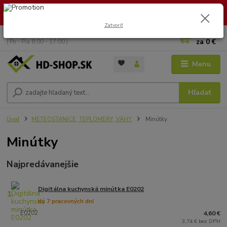
🏖️ DOVOLENKA 30.7.2026 – 9.8.2026 · Objednávky vybavíme po
návrate. Ďakujeme za trpezlivosť!
Zatvoriť
0
ks
+421 949 353 157
za
0 €
( Po - Pia 8:00 - 17:00 )
Menu
Hľadať
Úvod
METEOSTANICE, TEPLOMERY, VÁHY
Minútky
Minútky
Najpredávanejšie
Digitálna kuchynská minútka E0202
1.
do 7 pracovných dní
E0202
4,60 €
3,74 € bez DPH