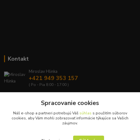
Kontakt
Miroslav Hlinka
+421 949 353 157
( Po - Pia 8:00 - 17:00 )
info@hd-shop.sk
Spracovanie cookies
Náš e-shop a partneri potrebujú Váš
súhlas
s použitím súborov
cookies, aby Vám mohli zobrazovať informácie týkajúce sa Vašich
záujmov.