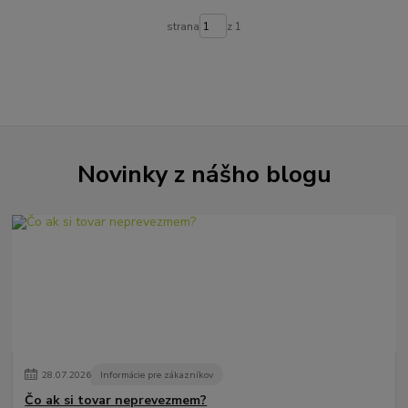
strana
z 1
Novinky z nášho blogu
28
.
07
.
2026
Informácie pre zákazníkov
Čo ak si tovar neprevezmem?