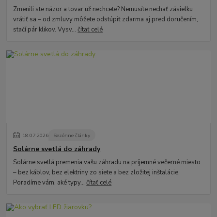
Zmenili ste názor a tovar už nechcete? Nemusíte nechať zásielku
vrátiť sa – od zmluvy môžete odstúpiť zdarma aj pred doručením,
stačí pár klikov. Vysv...
čítať celé
18
.
07
.
2026
Sezónne články
Solárne svetlá do záhrady
Solárne svetlá premenia vašu záhradu na príjemné večerné miesto
– bez káblov, bez elektriny zo siete a bez zložitej inštalácie.
Poradíme vám, aké typy...
čítať celé