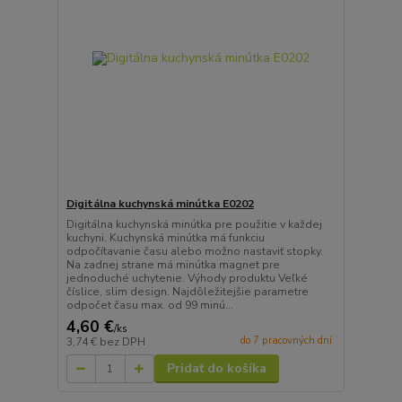
Digitálna kuchynská minútka E0202
Digitálna kuchynská minútka pre použitie v každej
kuchyni. Kuchynská minútka má funkciu
odpočítavanie času alebo možno nastaviť stopky.
Na zadnej strane má minútka magnet pre
jednoduché uchytenie. Výhody produktu Veľké
číslice, slim design. Najdôležitejšie parametre
odpočet času max. od 99 minú...
4,60 €
/
ks
do 7 pracovných dní
3,74 €
bez DPH
Pridať do košíka