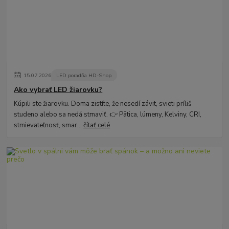
15
.
07
.
2026
LED poradňa HD-Shop
Ako vybrať LED žiarovku?
Kúpili ste žiarovku. Doma zistíte, že nesedí závit, svieti príliš
studeno alebo sa nedá stmaviť. 👉 Pätica, lúmeny, Kelviny, CRI,
stmievateľnosť, smar...
čítať celé