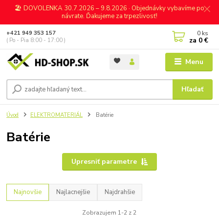
🏖️ DOVOLENKA 30.7.2026 – 9.8.2026 · Objednávky vybavíme po
návrate. Ďakujeme za trpezlivosť!
0
ks
+421 949 353 157
za
0 €
( Po - Pia 8:00 - 17:00 )
Menu
Hľadať
Úvod
ELEKTROMATERIÁL
Batérie
Batérie
Upresniť parametre
Najnovšie
Najlacnejšie
Najdrahšie
Zobrazujem 1-2 z 2