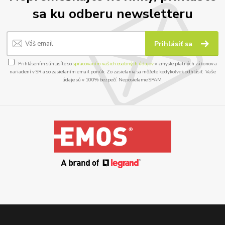
sa ku odberu newsletteru
Prihlásiť sa
Prihlásením súhlasíte so
spracovaním vašich osobných údajov
v zmysle platných zákonov a
nariadení v SR a so zasielaním email ponúk. Zo zasielania sa môžete kedykoľvek odhlásiť. Vaše
údaje sú v 100% bezpečí. Neposielame SPAM.