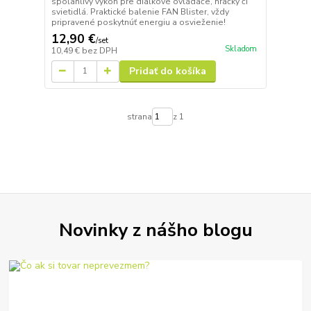
spoľahlivý výkon pre diaľkové ovládače, hračky či
svietidlá. Praktické balenie FAN Blister, vždy
pripravené poskytnúť energiu a osvieženie!
12,90 €
/
set
Skladom
10,49 €
bez DPH
Pridať do košíka
strana
z 1
Novinky z nášho blogu