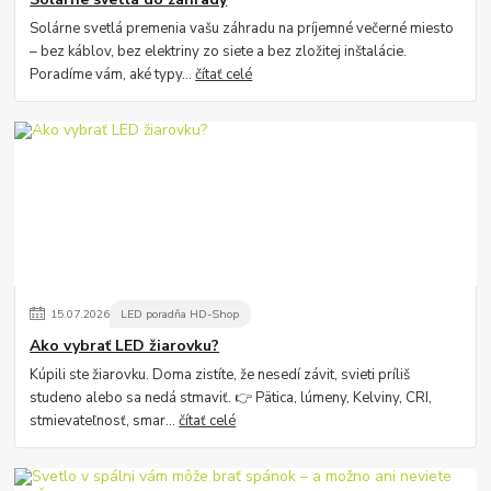
Solárne svetlá premenia vašu záhradu na príjemné večerné miesto
– bez káblov, bez elektriny zo siete a bez zložitej inštalácie.
Poradíme vám, aké typy...
čítať celé
15
.
07
.
2026
LED poradňa HD-Shop
Ako vybrať LED žiarovku?
Kúpili ste žiarovku. Doma zistíte, že nesedí závit, svieti príliš
studeno alebo sa nedá stmaviť. 👉 Pätica, lúmeny, Kelviny, CRI,
stmievateľnosť, smar...
čítať celé