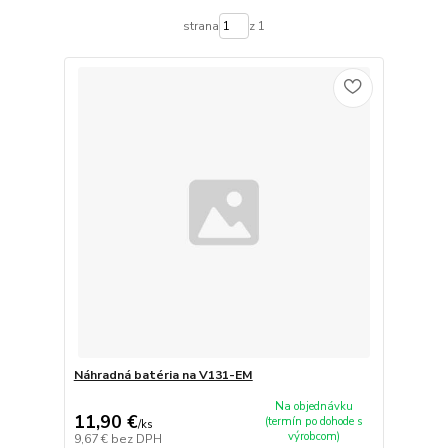
strana
z 1
Náhradná batéria na V131-EM
Na objednávku
11,90 €
(termín po dohode s
/
ks
výrobcom)
9,67 €
bez DPH