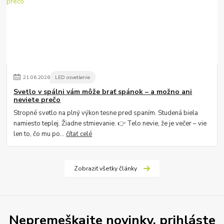
21
.
06
.
2026
LED osvetlenie
Svetlo v spálni vám môže brať spánok – a možno ani
neviete prečo
Stropné svetlo na plný výkon tesne pred spaním. Studená biela
namiesto teplej. Žiadne stmievanie. 👉 Telo nevie, že je večer – vie
len to, čo mu po...
čítať celé
Zobraziť všetky články
Nepremeškajte novinky, prihláste