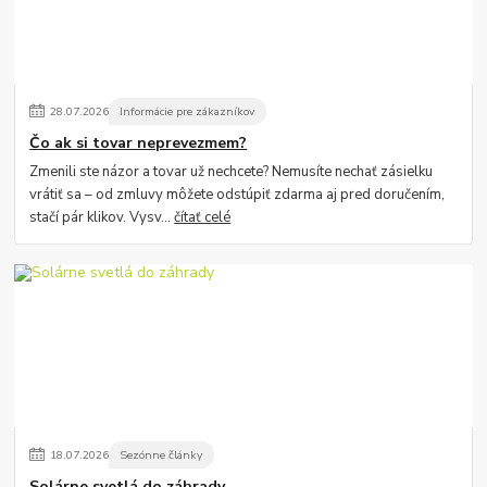
28
.
07
.
2026
Informácie pre zákazníkov
Čo ak si tovar neprevezmem?
Zmenili ste názor a tovar už nechcete? Nemusíte nechať zásielku
vrátiť sa – od zmluvy môžete odstúpiť zdarma aj pred doručením,
stačí pár klikov. Vysv...
čítať celé
18
.
07
.
2026
Sezónne články
Solárne svetlá do záhrady