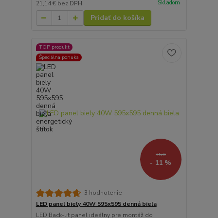
Skladom
21,14 €
bez DPH
Pridať do košíka
TOP produkt
Špeciálna ponuka
35 €
- 11 %
3 hodnotenie
LED panel biely 40W 595x595 denná biela
LED Back-lit panel ideálny pre montáž do