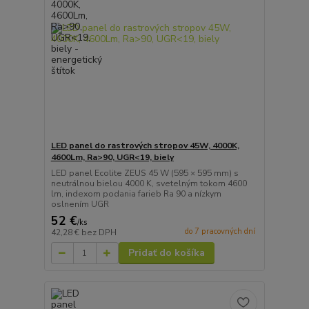
LED panel do rastrových stropov 45W, 4000K,
4600Lm, Ra>90, UGR<19, biely
LED panel Ecolite ZEUS 45 W (595 × 595 mm) s
neutrálnou bielou 4000 K, svetelným tokom 4600
lm, indexom podania farieb Ra 90 a nízkym
oslnením UGR
52 €
/
ks
do 7 pracovných dní
42,28 €
bez DPH
Pridať do košíka