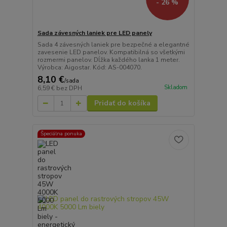
- 26 %
Sada závesných laniek pre LED panely
Sada 4 závesných laniek pre bezpečné a elegantné
zavesenie LED panelov. Kompatibilná so všetkými
rozmermi panelov. Dĺžka každého lanka 1 meter.
Výrobca: Aigostar. Kód: AS-004070.
8,10 €
/
sada
Skladom
6,59 €
bez DPH
Pridať do košíka
Špeciálna ponuka