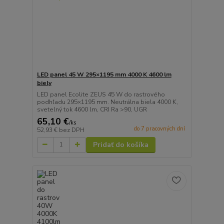
LED panel 45 W 295×1195 mm 4000 K 4600 lm
biely
LED panel Ecolite ZEUS 45 W do rastrového
podhľadu 295×1195 mm. Neutrálna biela 4000 K,
svetelný tok 4600 lm, CRI Ra >90, UGR
65,10 €
/
ks
do 7 pracovných dní
52,93 €
bez DPH
Pridať do košíka