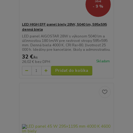
35 €
- 9 %
LED HIGH EFF panel biely 28W, 5040 lm, 595x595
denná biela
LED panel AIGOSTAR 28W s výkonom 5040 lm a
účinnosťou 180 lm/W pre rastrové stropy 595×595
mm. Denná biela 4000 K, CRI Ra>80, životnosť 25
000 h. Ideálny pre kancelárie, školy a administratívu.
32 €
/
ks
Skladom
26,02 €
bez DPH
Pridať do košíka