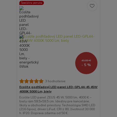
Špeciálna ponuka
41,80 €
- 5 %
3 hodnotenie
Ecolite podhľadový LED panel LED-GPL44-45 45W
4000K 5000 Lm, biely
Ecolite LED panel ZEUS 45 W, 5000 lm, 4000 K –
biely rám 59,5×59,5 cm. Ideálny pre kancelárie,
školy a obchodné priestory. Technológia SMD LED
(216 čipov), driver LiFud, CRI ≥ 80, životnosť 30 000
h. IP20. Doprava zdarma od 50 €.