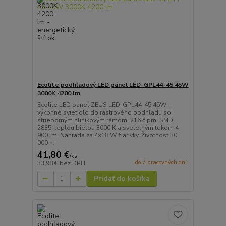
Ecolite podhľadový LED panel LED-GPL44-45 45W
3000K 4200 lm
Ecolite LED panel ZEUS LED-GPL44-45 45W –
výkonné svietidlo do rastrového podhľadu so
strieborným hliníkovým rámom, 216 čipmi SMD
2835, teplou bielou 3000 K a svetelným tokom 4
900 lm. Náhrada za 4×18 W žiarivky. Životnosť 30
000 h.
41,80 €
/
ks
do 7 pracovných dní
33,98 €
bez DPH
Pridať do košíka