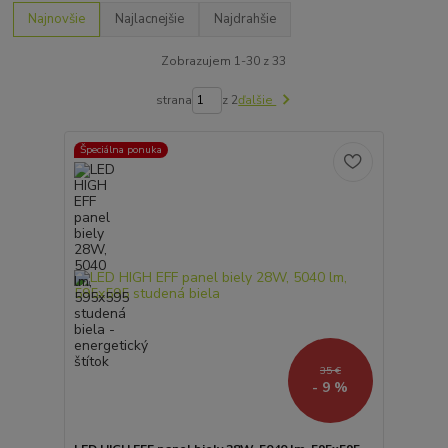
Najnovšie
Najlacnejšie
Najdrahšie
Zobrazujem 1-30 z 33
strana
z 2
ďalšie
Špeciálna ponuka
35 €
- 9 %