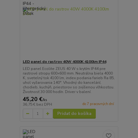
LED panel do rastrov 40W 4000K 4100lm IP44
LED panel Ecolite ZEUS 40 W s krytím IP44 pre
rastrové stropy 600×600 mm. Neutrálna biela 4000
K, svetelný tok 4100 lm, index podania farieb Ra 85,
uhol vyžarovania 140°. Vhodný do kancelárií,
chodieb, kuchýň, priestorov so zvýšenou vlhkosťou.
Životnosť 30 000 hodín. Driver v balení.
45,20 €
/
ks
do 7 pracovných dní
36,75 €
bez DPH
Pridať do košíka