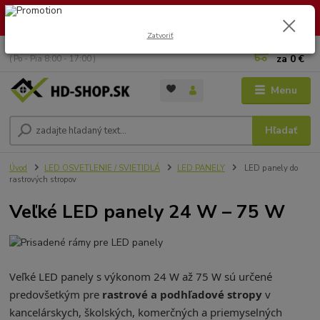
🏖️ DOVOLENKA 30.7.2026 – 9.8.2026 · Objednávky vybavíme po
návrate. Ďakujeme za trpezlivosť!
Zatvoriť
0
ks
+421 949 353 157
za
0 €
( Po - Pia 8:00 - 17:00 )
Menu
Hľadať
Úvod
LED OSVETLENIE / SVIETIDLÁ
LED PANELY
LED panely do
rastrových stropov
Veľké LED panely 24 W – 75 W
Veľké LED panely s výkonom 24 W až 75 W sú určené
predovšetkým pre
rastrové a podhľadové stropy
v
kancelárskych, školských, komerčných a priemyselných