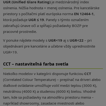
UGR (Unified Glare Rating)
je medzinárodný index
oslnenia. Nižšia hodnota = menej oslnenia. Pre kancelárske
priestory s počítačmi platí európska norma
EN 12464-1
,
ktorá požaduje
UGR ≤ 19
. Panely s týmto označením
zabraňujú únave očí a spĺňajú požiadavky BOZP pre
pracovné prostredie.
V ponuke nájdete modely s
UGR<19
aj s
UGR<22
– pri
objednávaní pre kancelárie a učebne vždy uprednostnite
UGR<19.
CCT – nastaviteľná farba svetla
Niekoľko modelov v kategórii disponuje funkciou
CCT
(Correlated Colour Temperature) – prepínač na driveri alebo
diaľkové ovládanie umožňuje voliť medzi teplou (3000 K),
neutrálnou (4000 K) a studenou (6000 K) bielou. Vhodné
tam, kde sa požiadavky na atmosféru priestoru menia –
napríklad showroomy, zasadacie miestnosti alebo