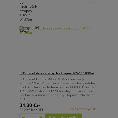
LED panel do rastrových stropov 48W / 6480lm
LED panel Ecolite MAXX 48 W do rastrových
stropov 595×595 mm vám poskytne silný svetelný
tok 6 480 lm s neutrálnou bielou 4 000 K. Účinnosť
135 lm/W, UGR < 19, IP20. Ideálny pre kancelárie,
učebne a komerčné priestory. Doprava zdarma od
50 €.
34,80 €
/
ks
do 7 pracovných dní
28,29 €
bez DPH
Pridať do košíka