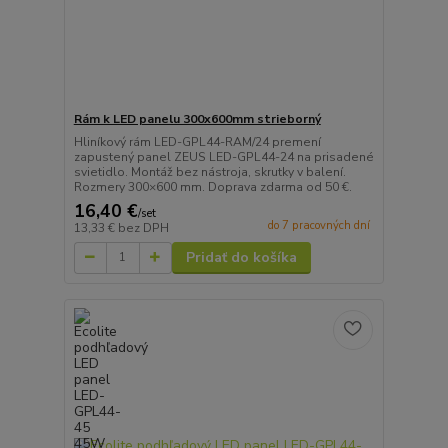
Rám k LED panelu 300x600mm strieborný
Hliníkový rám LED-GPL44-RAM/24 premení
zapustený panel ZEUS LED-GPL44-24 na prisadené
svietidlo. Montáž bez nástroja, skrutky v balení.
Rozmery 300×600 mm. Doprava zdarma od 50 €.
16,40 €
/
set
do 7 pracovných dní
13,33 €
bez DPH
Pridať do košíka