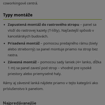
coworkingové centrá.
Typy montáže
Zapustená montáž do rastrového stropu
– panel sa
vloží do rastrovej kazety (T-lišty). Najčastejší spôsob v
kancelárskych budovách.
Prisadená montáž
– pomocou predajného rámu (biely
alebo strieborný) sa panel montuje priamo na strop bez
rastra.
Závesná montáž
– pomocou sady laniek (4× lanko, dĺžka
1 m) sa panel zavesí pod strop – vhodné pre vysoké
priestory alebo priemyselné haly.
Rámy aj závesné lanká nájdete priamo v tejto kategórii ako
príslušenstvo k panelom.
Najpredávanejšie