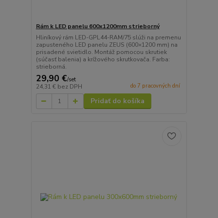
Rám k LED panelu 600x1200mm strieborný
Hliníkový rám LED-GPL44-RAM/75 slúži na premenu
zapusteného LED panelu ZEUS (600×1200 mm) na
prisadené svietidlo. Montáž pomocou skrutiek
(súčasť balenia) a krížového skrutkovača. Farba:
strieborná.
29,90 €
/
set
do 7 pracovných dní
24,31 €
bez DPH
Pridať do košíka