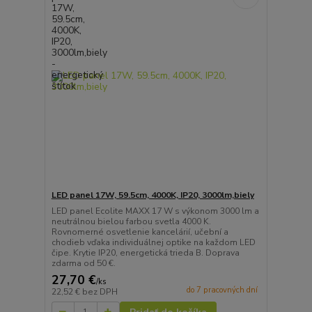
LED panel 17W, 59.5cm, 4000K, IP20, 3000lm,biely
LED panel Ecolite MAXX 17 W s výkonom 3000 lm a
neutrálnou bielou farbou svetla 4000 K.
Rovnomerné osvetlenie kancelárií, učební a
chodieb vďaka individuálnej optike na každom LED
čipe. Krytie IP20, energetická trieda B. Doprava
zdarma od 50 €.
27,70 €
/
ks
do 7 pracovných dní
22,52 €
bez DPH