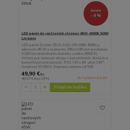
52,10 €
- 4 %
LED panel do rastrových stropov 45W 4000K 5000
Lm biely
LED panel Ecolite ZEUS (LED-GPL44/B-45/BI) s
výkonom 45 W a rozmermi 295×1195 mm poskytuje
5 000 lm neutrálneho bieleho svetla (4000 K).
Určený pre rastrové stropy v kanceláriách, školách a
komerčných priestoroch. IP20, CRI ≥ 80, uhol 140°,
životnosť 30 000 h. Doprava zdarma od 50€.
49,90 €
/
ks
do 7 pracovných dní
40,57 €
bez DPH
Pridať do košíka