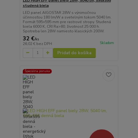
LED HIGH EFF panel biely 28W, 5040 lm, 595x595
studená biela
LED panel AIGOSTAR 28W s výnimočnou
účinnosťou 180 lm/W a svetelným tokom 5040 lm.
Formát 595×595 mm pre rastrové stropy. Studená
biela 6000 K, CRI Ra>80, životnosť 25 000 h.
Spotreba len 28W namiesto klasických 200W.
32 €
/
ks
Skladom
26,02 €
bez DPH
Pridať do košíka
Špeciálna ponuka