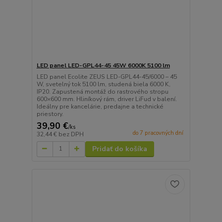
LED panel LED-GPL44-45 45W 6000K 5100 lm
LED panel Ecolite ZEUS LED-GPL44-45/6000 – 45
W, svetelný tok 5100 lm, studená biela 6000 K,
IP20. Zapustená montáž do rastrového stropu
600×600 mm. Hliníkový rám, driver LiFud v balení.
Ideálny pre kancelárie, predajne a technické
priestory.
39,90 €
/
ks
do 7 pracovných dní
32,44 €
bez DPH
Pridať do košíka