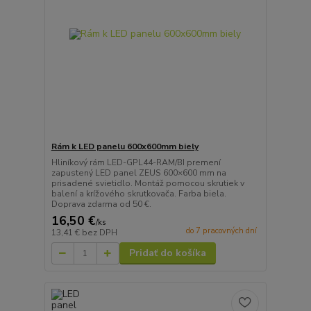
Rám k LED panelu 600x600mm biely
Hliníkový rám LED-GPL44-RAM/BI premení
zapustený LED panel ZEUS 600×600 mm na
prisadené svietidlo. Montáž pomocou skrutiek v
balení a krížového skrutkovača. Farba biela.
Doprava zdarma od 50 €.
16,50 €
/
ks
do 7 pracovných dní
13,41 €
bez DPH
Pridať do košíka