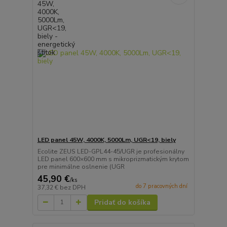
LED panel 45W, 4000K, 5000Lm, UGR<19, biely
Ecolite ZEUS LED-GPL44-45/UGR je profesionálny
LED panel 600×600 mm s mikroprizmatickým krytom
pre minimálne oslnenie (UGR
45,90 €
/
ks
do 7 pracovných dní
37,32 €
bez DPH
Pridať do košíka