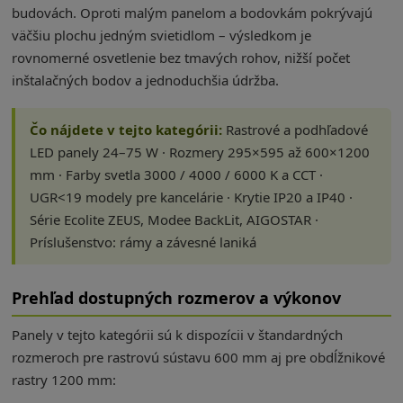
budovách. Oproti malým panelom a bodovkám pokrývajú
väčšiu plochu jedným svietidlom – výsledkom je
rovnomerné osvetlenie bez tmavých rohov, nižší počet
inštalačných bodov a jednoduchšia údržba.
Čo nájdete v tejto kategórii:
Rastrové a podhľadové
LED panely 24–75 W · Rozmery 295×595 až 600×1200
mm · Farby svetla 3000 / 4000 / 6000 K a CCT ·
UGR<19 modely pre kancelárie · Krytie IP20 a IP40 ·
Série Ecolite ZEUS, Modee BackLit, AIGOSTAR ·
Príslušenstvo: rámy a závesné laniká
Prehľad dostupných rozmerov a výkonov
Panely v tejto kategórii sú k dispozícii v štandardných
rozmeroch pre rastrovú sústavu 600 mm aj pre obdĺžnikové
rastry 1200 mm: