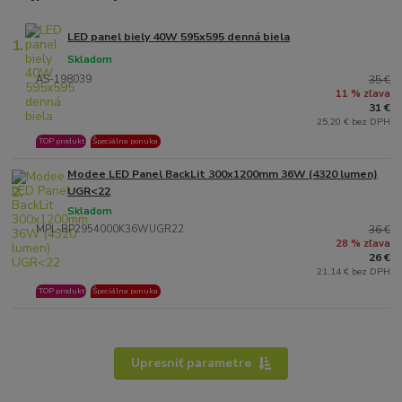
LED panel biely 40W 595x595 denná biela
1.
Skladom
AS-198039
35 €
11 % zľava
31 €
25,20 € bez DPH
TOP produkt
Špeciálna ponuka
Modee LED Panel BackLit 300x1200mm 36W (4320 lumen)
2.
UGR<22
Skladom
MPL-BP2954000K36WUGR22
36 €
28 % zľava
26 €
21,14 € bez DPH
TOP produkt
Špeciálna ponuka
Upresniť parametre