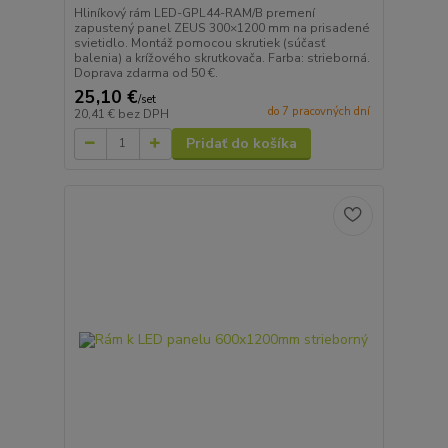
Hliníkový rám LED-GPL44-RAM/B premení
zapustený panel ZEUS 300×1200 mm na prisadené
svietidlo. Montáž pomocou skrutiek (súčasť
balenia) a krížového skrutkovača. Farba: strieborná.
Doprava zdarma od 50 €.
25,10 €
/
set
do 7 pracovných dní
20,41 €
bez DPH
Pridať do košíka