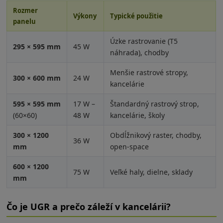
Rozmer
Výkony
Typické použitie
panelu
Úzke rastrovanie (T5
295 × 595 mm
45 W
náhrada), chodby
Menšie rastrové stropy,
300 × 600 mm
24 W
kancelárie
595 × 595 mm
17 W –
Štandardný rastrový strop,
(60×60)
48 W
kancelárie, školy
300 × 1200
Obdĺžnikový raster, chodby,
36 W
mm
open-space
600 × 1200
75 W
Veľké haly, dielne, sklady
mm
Čo je UGR a prečo záleží v kancelárii?