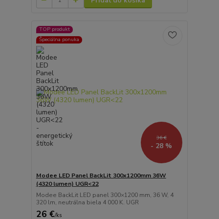
Pridať do košíka
TOP produkt
Špeciálna ponuka
36 €
- 28 %
Modee LED Panel BackLit 300x1200mm 36W
(4320 lumen) UGR<22
Modee BackLit LED panel 300×1200 mm, 36 W, 4
320 lm, neutrálna biela 4 000 K. UGR
26 €
/
ks