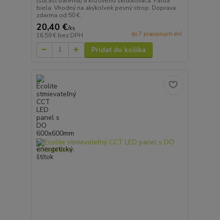
(súčasť balenia) a krížového skrutkovača. Farba
biela. Vhodný na akýkoľvek pevný strop. Doprava
zdarma od 50 €.
20,40 €
/
ks
do 7 pracovných dní
16,59 €
bez DPH
Pridať do košíka