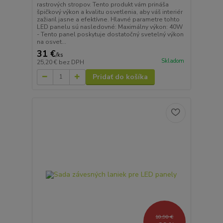
rastrových stropov. Tento produkt vám prináša
špičkový výkon a kvalitu osvetlenia, aby váš interiér
zažiaril jasne a efektívne. Hlavné parametre tohto
LED panelu sú nasledovné: Maximálny výkon: 40W
- Tento panel poskytuje dostatočný svetelný výkon
na osvet...
31 €
/
ks
Skladom
25,20 €
bez DPH
Pridať do košíka
10,90 €