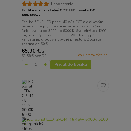
1 hodnotenie
Ecolite stmievateľný CCT LED panel s DO
600x600mm
Ecolite ZEUS LED panel 40 W s CCT a diaľkovým
ovládaním – plynulé stmievanie a nastaviteľná
farba svetla od 3000 do 6000 K. Svetelný tok 4200
lm, rozmery 595 × 595 mm, IP20. Ideálny pre
kancelárie, chodby a obytné priestory. Doprava
zdarma od 50 €.
65,90 €
/
ks
do 7 pracovných dní
53,58 €
bez DPH
Pridať do košíka