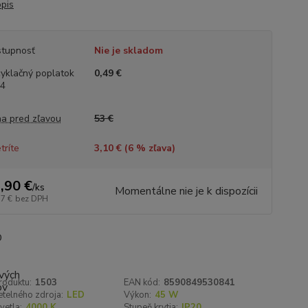
opis
tupnosť
Nie je skladom
yklačný poplatok
0,49 €
.4
a pred zľavou
53 €
tríte
3,10 € (
6
% zľava)
,90 €
/
ks
Momentálne nie je k dispozícii
57 €
bez DPH
roduktu:
1503
EAN kód:
8590849530841
telného zdroja:
LED
Výkon:
45 W
vetla:
4000 K
Stupeň krytia:
IP20