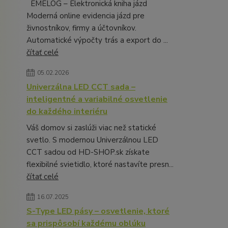
EMELOG – Elektronická kniha jázd
Moderná online evidencia jázd pre
živnostníkov, firmy a účtovníkov.
Automatické výpočty trás a export do ...
čítať celé
05.02.2026
Univerzálna LED CCT sada –
inteligentné a variabilné osvetlenie
do každého interiéru
Váš domov si zaslúži viac než statické
svetlo. S modernou Univerzálnou LED
CCT sadou od HD-SHOP.sk získate
flexibilné svietidlo, ktoré nastavíte presn...
čítať celé
16.07.2025
S-Type LED pásy – osvetlenie, ktoré
sa prispôsobí každému oblúku