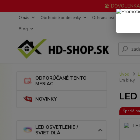
🏖️ DOVOLENKA 3
O nás
Obchodné podmienky
Ochrana osobných údajov
Blog
Úvod
L
ODPORÚČANÉ TENTO
Lm biely
MESIAC
LED 
NOVINKY
Špeciáln
LED OSVETLENIE /
SVIETIDLÁ