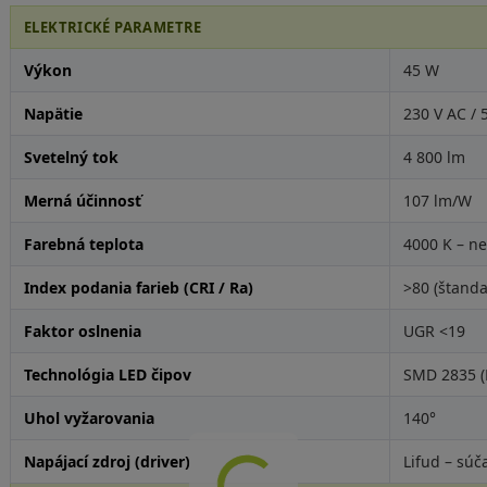
ELEKTRICKÉ PARAMETRE
Výkon
45 W
Napätie
230 V AC / 
Svetelný tok
4 800 lm
Merná účinnosť
107 lm/W
Farebná teplota
4000 K – ne
Index podania farieb (CRI / Ra)
>80 (štand
Faktor oslnenia
UGR <19
Technológia LED čipov
SMD 2835 (E
Uhol vyžarovania
140°
Napájací zdroj (driver)
Lifud – súč