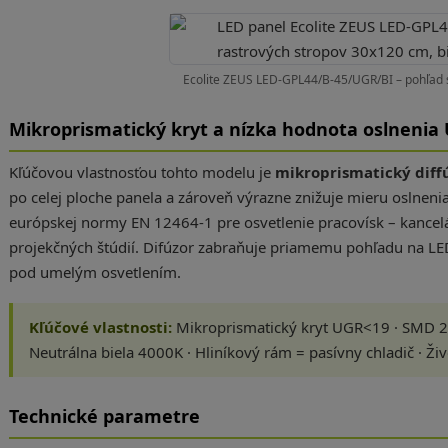
Ecolite ZEUS LED-GPL44/B-45/UGR/BI – pohľad s
Mikroprismatický kryt a nízka hodnota oslnenia
Kľúčovou vlastnosťou tohto modelu je
mikroprismatický diff
po celej ploche panela a zároveň výrazne znižuje mieru oslnen
európskej normy EN 12464-1 pre osvetlenie pracovísk – kancelári
projekčných štúdií. Difúzor zabraňuje priamemu pohľadu na LED 
pod umelým osvetlením.
Kľúčové vlastnosti:
Mikroprismatický kryt UGR<19 · SMD 2835
Neutrálna biela 4000K · Hliníkový rám = pasívny chladič · Ži
Technické parametre