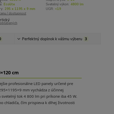
a:
Ecolite
Svetelný výkon:
4800 lm
y:
295 x 1195 x 9 mm
UGR:
<19
 cenu / dostupnosť
obľúbených
0
Perfektný doplnok k vášmu výberu
3
30×120 cm
ejšie profesionálne LED panely určené pre
295×1195×9 mm vychádza z účinnej
svetelný tok 4 800 lm pri príkone iba 45 W.
 chladiča, čím prispieva k dlhej životnosti