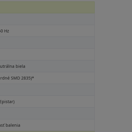
50 Hz
utrálna biela
ardné SMD 2835)*
pistar)
asť balenia