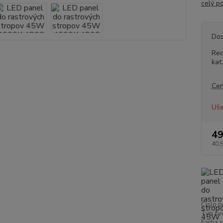
celý p
Dos
Rec
kat
Cen
Uše
49
40,
Číslo p
Typ sve
Farba s