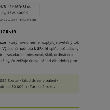
predu, biely hliníkový rám
 UGR<19
úzor
, ktorý rovnomerne rozptyľuje svetelný tok
ia. Výsledná hodnota
UGR<19
spĺňa požiadavky
í, zasadacích miestností, škôl, ordináciá a
čipy, čo znižuje únavu očí pri dlhodobej práci
 Epistar · Lifud driver v balení ·
votnosť 30 000 h · Záruka 5 rokov