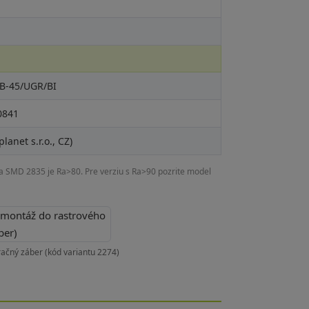
B-45/UGR/BI
0841
planet s.r.o., CZ)
a SMD 2835 je Ra>80. Pre verziu s Ra>90 pozrite model
račný záber (kód variantu 2274)