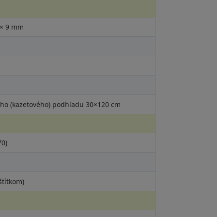
 × 9 mm
ého (kazetového) podhľadu 30×120 cm
70)
štítkom)