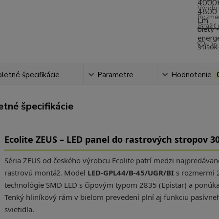
Výrobc
Rozmer
Strážiť
Do 
etné špecifikácie
Parametre
Hodnotenie
tné špecifikácie
Ecolite ZEUS – LED panel do rastrových stropov 
Séria ZEUS od českého výrobcu Ecolite patrí medzi najpredávan
rastrovú montáž. Model
LED-GPL44/B-45/UGR/BI
s rozmermi 
technológie SMD LED s čipovým typom 2835 (Epistar) a ponúka 
Tenký hliníkový rám v bielom prevedení plní aj funkciu pasívneho
svietidla.