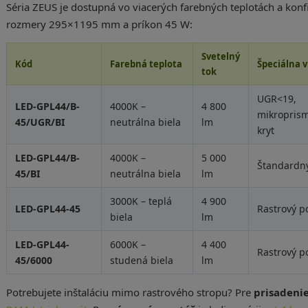
Séria ZEUS je dostupná vo viacerých farebných teplotách a konfi
rozmery 295×1195 mm a príkon 45 W:
Svetelný
Kód
Farebná teplota
Špeciálna v
tok
UGR<19,
LED-GPL44/B-
4000K –
4 800
mikroprism
45/UGR/BI
neutrálna biela
lm
kryt
LED-GPL44/B-
4000K –
5 000
Štandardný
45/BI
neutrálna biela
lm
3000K – teplá
4 900
LED-GPL44-45
Rastrový p
biela
lm
LED-GPL44-
6000K –
4 400
Rastrový p
45/6000
studená biela
lm
Potrebujete inštaláciu mimo rastrového stropu? Pre
prisadenie