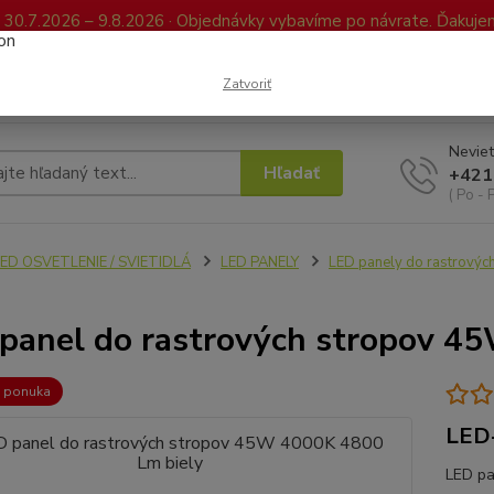
0.7.2026 – 9.8.2026 · Objednávky vybavíme po návrate. Ďakujeme
Kontakty
FAQ
Reklamácia / Vrátenie tovaru
Elektronická kniha já
Zatvoriť
Neviet
Hľadať
+421
( Po - 
ED OSVETLENIE / SVIETIDLÁ
LED PANELY
LED panely do rastrovýc
panel do rastrových stropov 4
a ponuka
LED
LED pa