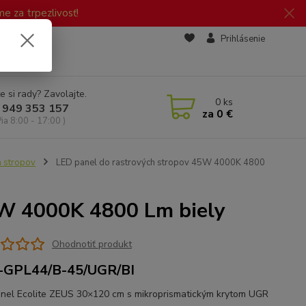
 za trpezlivosť!
zd
Prihlásenie
e si rady? Zavolajte.
0
ks
 949 353 157
za
0 €
Pia 8:00 - 17:00 )
h stropov
LED panel do rastrových stropov 45W 4000K 4800
5W 4000K 4800 Lm biely
Ohodnotiť produkt
-GPL44/B-45/UGR/BI
nel Ecolite ZEUS 30×120 cm s mikroprismatickým krytom UGR