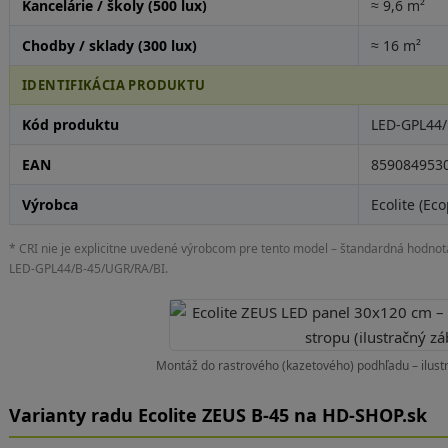
Kancelárie / školy (500 lux)
≈ 9,6 m²
Chodby / sklady (300 lux)
≈ 16 m²
IDENTIFIKÁCIA PRODUKTU
Kód produktu
LED-GPL44/
EAN
859084953
Výrobca
Ecolite (Eco
* CRI nie je explicitne uvedené výrobcom pre tento model – štandardná hodnot
LED-GPL44/B-45/UGR/RA/BI.
Montáž do rastrového (kazetového) podhľadu – ilust
Varianty radu Ecolite ZEUS B-45 na HD-SHOP.sk