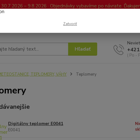
0.7.2026 – 9.8.2026 · Objednávky vybavíme po návrate. Ďakujeme
Kontakty
FAQ
Reklamácia / Vrátenie tovaru
Elektronická kniha já
Zatvoriť
Neviet
Hľadať
+421
( Po - 
METEOSTANICE, TEPLOMERY, VÁHY
Teplomery
lomery
dávanejšie
Digitálny teplomer E0041
Ni
sk
E0041