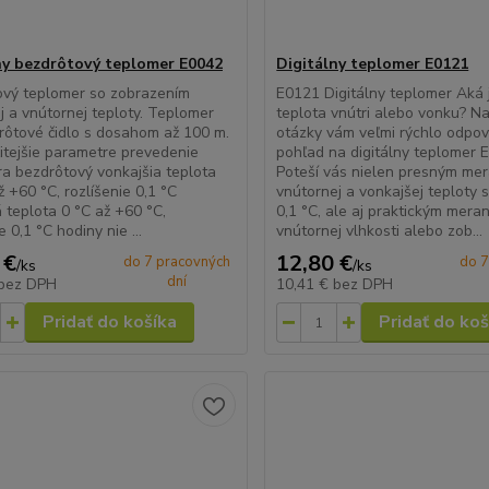
ny bezdrôtový teplomer E0042
Digitálny teplomer E0121
ový teplomer so zobrazením
E0121 Digitálny teplomer Aká 
j a vnútornej teploty. Teplomer
teplota vnútri alebo vonku? Na
ôtové čidlo s dosahom až 100 m.
otázky vám veľmi rýchlo odpov
itejšie parametre prevedenie
pohľad na digitálny teplomer 
a bezdrôtový vonkajšia teplota
Poteší vás nielen presným me
ž +60 °C, rozlíšenie 0,1 °C
vnútornej a vonkajšej teploty s
 teplota 0 °C až +60 °C,
0,1 °C, ale aj praktickým mera
e 0,1 °C hodiny nie ...
vnútornej vlhkosti alebo zob...
 €
12,80 €
do 7 pracovných
do 7
/
ks
/
ks
dní
bez DPH
10,41 €
bez DPH
Pridať do košíka
Pridať do koš