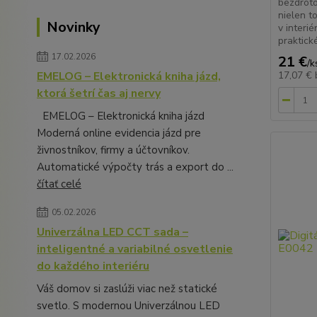
bezdrôto
nielen t
Novinky
v interié
praktick
17.02.2026
21 €
/
k
EMELOG – Elektronická kniha jázd,
17,07 €
ktorá šetrí čas aj nervy
EMELOG – Elektronická kniha jázd
Moderná online evidencia jázd pre
živnostníkov, firmy a účtovníkov.
Automatické výpočty trás a export do ...
čítať celé
05.02.2026
Univerzálna LED CCT sada –
inteligentné a variabilné osvetlenie
do každého interiéru
Váš domov si zaslúži viac než statické
svetlo. S modernou Univerzálnou LED