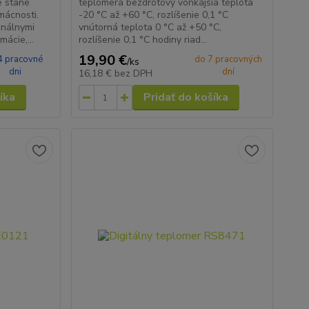
e stane
teplomera bezdrôtový vonkajšia teplota
mácnosti.
-20 °C až +60 °C, rozlíšenie 0,1 °C
onálnymi
vnútorná teplota 0 °C až +50 °C,
mácie,...
rozlíšenie 0,1 °C hodiny riad...
19,90 €
4 pracovné
do 7 pracovných
/
ks
dni
dní
16,18 €
bez DPH
íka
Pridať do košíka