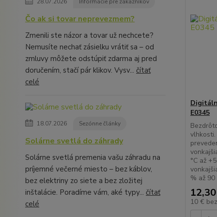
28.07.2026
Informácie pre zákazníkov
Čo ak si tovar neprevezmem?
Zmenili ste názor a tovar už nechcete?
Nemusíte nechať zásielku vrátiť sa – od
zmluvy môžete odstúpiť zdarma aj pred
doručením, stačí pár klikov. Vysv...
čítať
celé
Digitál
E0345
18.07.2026
Sezónne články
Bezdrôto
vlhkosti
Solárne svetlá do záhrady
prevede
vonkajši
Solárne svetlá premenia vašu záhradu na
°C až +5
príjemné večerné miesto – bez káblov,
vonkajši
% až 90 
bez elektriny zo siete a bez zložitej
12,30
inštalácie. Poradíme vám, aké typy...
čítať
10 €
be
celé