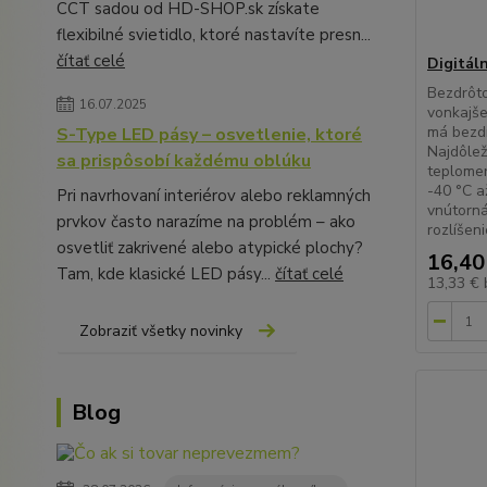
CCT sadou od HD-SHOP.sk získate
flexibilné svietidlo, ktoré nastavíte presn...
čítať celé
Digitál
Bezdrôt
16.07.2025
vonkajše
má bezdr
S-Type LED pásy – osvetlenie, ktoré
Najdôlež
sa prispôsobí každému oblúku
teplomer
-40 °C a
Pri navrhovaní interiérov alebo reklamných
vnútorná
prvkov často narazíme na problém – ako
rozlíšeni
osvetliť zakrivené alebo atypické plochy?
16,40
Tam, kde klasické LED pásy...
čítať celé
13,33 €
Zobraziť všetky novinky
Blog