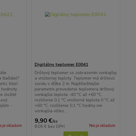
Digitálny teplomer E0041
dáte
Drôtový teplomer so zobrazením vonkajšej
 tlačidiel?
a vnútornej teploty. Teplomer má drôtovú
tci, ktorí
sondu v dĺžke 2 m. Najdôležitejšie
é hodnoty
parametre prevedenie teplomera drôtový
e zložité
vonkajšia teplota -40 °C až +60 °C,
lový
rozlíšenie 0,1 °C vnútorná teplota 0 °C až
ejším -
+60 °C, rozlíšenie 0,1 °C hodiny nie
vonkajšia vlhko...
9,90 €
/
ks
e je skladom
Nie je skladom
8,05 €
bez DPH