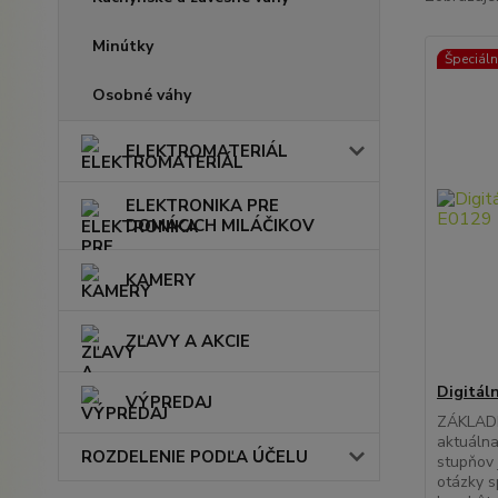
Minútky
Špeciál
Osobné váhy
ELEKTROMATERIÁL
ELEKTRONIKA PRE
DOMÁCICH MILÁČIKOV
KAMERY
ZĽAVY A AKCIE
Digitál
VÝPREDAJ
ZÁKLAD
aktuálna
ROZDELENIE PODĽA ÚČELU
stupňov 
otázky s