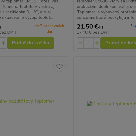
vý teplomer EMOS. Poteší vás
teplomer E8636, ktorý sa určit
o, že meria teplotu v vonku aj
praktickým doplnkom vašej do
ri s rozlíšením 0,1 °C, ale aj
Teplomer je vybavený profesi
é ukazovanie vývoja teplot...
senzormi, ktoré poskytujú infor
21,50 €
do 7 pracovných
3-
s
/
ks
dní
bez DPH
17,48 €
bez DPH
Pridať do košíka
Pridať do koš