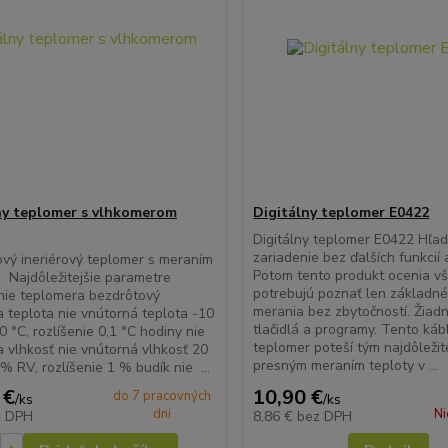
ny teplomer s vlhkomerom
Digitálny teplomer E0422
Digitálny teplomer E0422 Hľa
zariadenie bez ďalších funkcií a
vý ineriérový teplomer s meraním
Potom tento produkt ocenia vše
. Najdôležitejšie parametre
potrebujú poznať len základn
nie teplomera bezdrôtový
merania bez zbytočností. Žiadn
a teplota nie vnútorná teplota -10
tlačidlá a programy. Tento káb
0 °C, rozlíšenie 0,1 °C hodiny nie
teplomer poteší tým najdôležit
a vlhkosť nie vnútorná vlhkosť 20
presným meraním teploty v ...
% RV, rozlíšenie 1 % budík nie ...
 €
10,90 €
do 7 pracovných
/
ks
/
ks
dní
Ni
z DPH
8,86 €
bez DPH