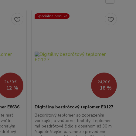
Špeciálna ponuka
24,50 €
24,20 €
- 12 %
- 18 %
mer E8636
Digitálny bezdrôtový teplomer E0127
ete mať
Bezdrôtový teplomer so zobrazením
vnútri
vonkajšej a vnútornej teploty. Teplomer
okonalým
má bezdrôtové čidlo s dosahom až 30 m.
zdrôtový
Najdôležitejšie parametre prevedenie