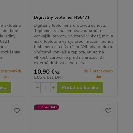
Digitálny teplomer RS8471
je aktuálna
Digitálny teplomer s drôtovou sondou.
 obe tieto
Teplomer zaznamenáva vnútornú a
ie jediný
vonkajšiu teplotu, vnútornú vlhkosť, min. a
E0121.
max. teplotu a varuje pred mrazom. Sonda
raním
teplomeru má dĺžku 2 m. Výhody produktu
 rozlíšením
Vnútorná vonkajšia teplota, vnútorná
ním
vlhkosť, varovanie pred námrazou, 2 m
externá drôtová sonda. Naj...
10,90 €
 pracovných
do 7 pracovných
/
ks
dní
dní
8,86 €
bez DPH
íka
Pridať do košíka
TOP produkt