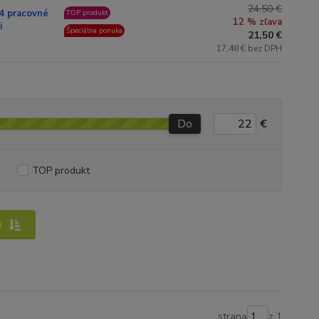
24,50 €
4 pracovné
TOP produkt
12 % zľava
i
Špeciálna ponuka
21,50 €
17,48 € bez DPH
Do
€
TOP produkt
e
strana
z 1