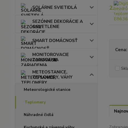
2.
SOLÁRNE SVIETIDLÁ
SEZÓNNE DEKORÁCIE A
OSVETLENIE
SMART DOMÁCNOSŤ
Cena:
MONITOROVACIE
ZARIADENIA
Skl
METEOSTANICE,
TEPLOMERY, VÁHY
Meteorologické stanice
Teplomery
Najnov
Náhradné čidlá
Zobrazuje
Kuchynské a závesné váhy