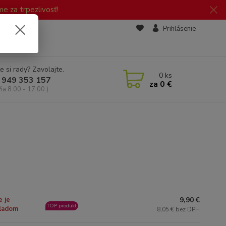
 za trpezlivosť!
zd
Prihlásenie
e si rady? Zavolajte.
0
ks
 949 353 157
za
0 €
Pia 8:00 - 17:00 )
9,90 €
e je
TOP produkt
ladom
8,05 € bez DPH