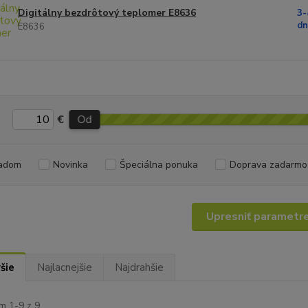
Digitálny bezdrôtový teplomer E8636
3-
dn
E8636
€
Od
adom
Novinka
Špeciálna ponuka
Doprava zadarmo
Upresniť parametr
šie
Najlacnejšie
Najdrahšie
m 1-9 z 9