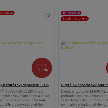
na ponuka
TOP produkt
Špeciálna ponuka
23,50 €
- 11 %
ny bezdrôtový teplomer E0129
Digitálny bezdrôtový teplo
NÝ TEPLOMER E0129 Aká je
Digitálny teplomer E8636 Chc
 teplota vo vašom dome a koľko
prehľad o teplote vonku alebo 
je práve teraz vonku? Na tieto
vášho bytu či domu? Potom d
poľahlivo odpovedá digitálny
pomocníkom bude digitálny be