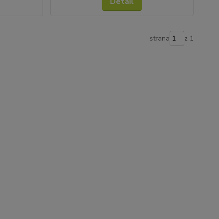
Detail
strana
z 1