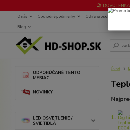
🏖️ DOVOLENKA 3
O nás
Obchodné podmienky
Ochrana osobných údajov
Blog
Úvod
ODPORÚČANÉ TENTO
MESIAC
Tep
NOVINKY
Najpre
1.
LED OSVETLENIE /
SVIETIDLÁ