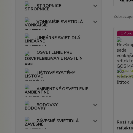
Najnov
STROPNICE
Zobrazuje
VONKAJŠIE SVIETIDLÁ
TOP pro
LINEÁRNE SVIETIDLÁ
OSVETLENIE PRE
PESTOVANIE RASTLÍN
LIŠTOVÉ SYSTÉMY
AMBIENTNÉ OSVETLENIE
BODOVKY
ZÁVESNÉ SVIETIDLÁ
Rozširu
reflekt