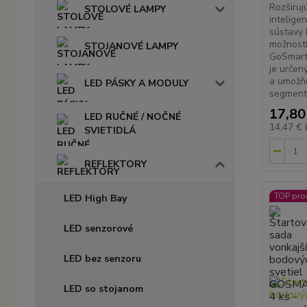
Rozširuj
STOLOVÉ LAMPY
intelige
sústavy 
možností
STOJANOVÉ LAMPY
GoSmart.
je určen
a umožňu
LED PÁSKY A MODULY
segmento
17,80
LED RUČNÉ / NOČNÉ
14,47 €
SVIETIDLÁ
REFLEKTORY
TOP pro
LED High Bay
LED senzorové
LED bez senzoru
LED so stojanom