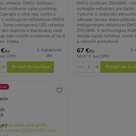
úci reflektor EMOS GoSmart –
EMOS GoSmart ZIW184R – Int
ntné rozšírenie vašej svetelnej
vonkajšie reflektory pre každú 
Doprajte si ešte viac svetla a
Vytvorte si dokonalú atmosfér
 s rozširujúcim reflektorom EMOS
záhrade, terase alebo príjazdo
 Tento inteligentný LED reflektor
inteligentnými reflektormi E
ý ako doplnok k štartovacej sade
ZIW184R. S technológiou RGB
je vám rozšíriť osvetlenie až na 6
dokáže každý reflektor svietiť 
v. Vďaka ...
a zároveň poskytovať...
 €
67 €
3-4 pracovné
3-
/
ks
/
ks
dni
bez DPH
54,47 €
bez DPH
Pridať do košíka
Pridať do koš
dukt