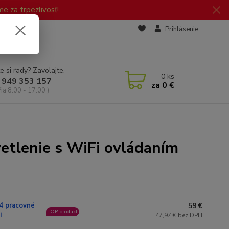
 za trpezlivosť!
zd
Prihlásenie
e si rady? Zavolajte.
0
ks
 949 353 157
za
0 €
Pia 8:00 - 17:00 )
vetlenie s WiFi ovládaním
59 €
4 pracovné
TOP produkt
i
47,97 € bez DPH