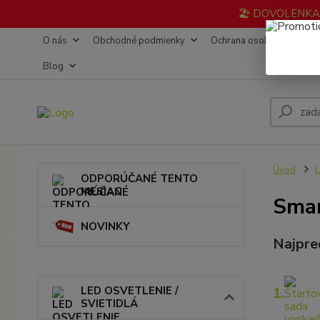
🏖️ DOVOLENKA 3
O nás
Obchodné podmienky
Ochrana osobných údajov
Blog
Úvod
L
ODPORÚČANÉ TENTO
MESIAC
Smar
NOVINKY
Najpre
LED OSVETLENIE /
1.
SVIETIDLÁ