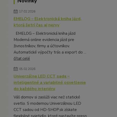
Novinky
17.02.2026
EMELOG – Elektronická kniha jázd,
ktorá šetrí čas aj nervy
EMELOG – Elektronická kniha jázd
Moderná online evidencia jázd pre
živnostníkov, firmy a účtovníkov.
Automatické výpočty trás a export do ...
čítať celé
05.02.2026
Univerzálna LED CCT sada –
inteligentné a variabilné osvetlenie
do každého interiéru
Váš domov si zaslúži viac než statické
svetlo. S modernou Univerzálnou LED
CCT sadou od HD-SHOP.sk získate
flexibilné svietidlo, ktoré nastavíte presn...