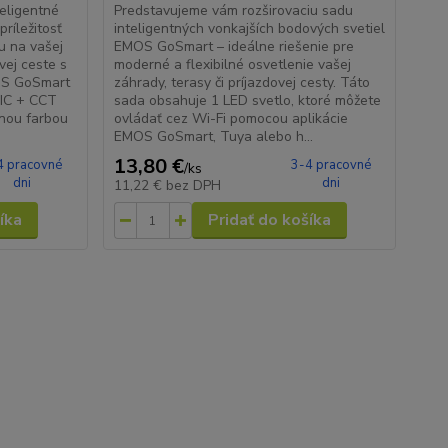
eligentné
​Predstavujeme vám rozširovaciu sadu
príležitosť
inteligentných vonkajších bodových svetiel
u na vašej
EMOS GoSmart – ideálne riešenie pre
vej ceste s
moderné a flexibilné osvetlenie vašej
MOS GoSmart
záhrady, terasy či príjazdovej cesty. Táto
IC + CCT
sada obsahuje 1 LED svetlo, ktoré môžete
inou farbou
ovládať cez Wi-Fi pomocou aplikácie
EMOS GoSmart, Tuya alebo h...
13,80 €
4 pracovné
3-4 pracovné
/
ks
dni
dni
11,22 €
bez DPH
íka
Pridať do košíka