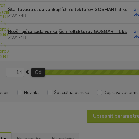
Štartovacia sada vonkajších reflektorov GOSMART 3 ks
3-
dn
ZIW184R
Rozširujúca sada vonkajších reflektorov GOSMART 1 ks
3-
dn
ZIW181R
€
Od
adom
Novinka
Špeciálna ponuka
Doprava zadarmo
Upresniť parametr