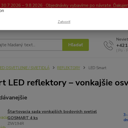
0.7.2026 – 9.8.2026 · Objednávky vybavíme po návrate. Ďakujeme
Kontakty
FAQ
Reklamácia / Vrátenie tovaru
Elektronická kniha já
Zatvoriť
Neviet
Hľadať
+421
( Po - 
ED OSVETLENIE / SVIETIDLÁ
REFLEKTORY
LED Smart
t LED reflektory – vonkajšie os
dávanejšie
Štartovacia sada vonkajších bodových svetiel
3-
GOSMART 4 ks
dn
ZIW194R