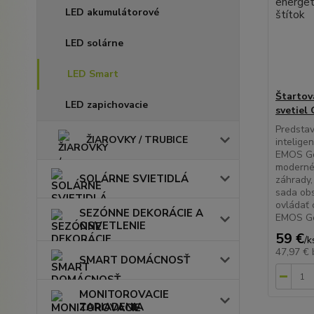
LED akumulátorové
LED solárne
LED Smart
Štartov
LED zapichovacie
svetiel
​Predsta
ŽIAROVKY / TRUBICE
intelige
EMOS GoS
moderné 
SOLÁRNE SVIETIDLÁ
záhrady, 
sada obs
ovládať 
SEZÓNNE DEKORÁCIE A
EMOS GoS
OSVETLENIE
59 €
/
k
47,97 €
SMART DOMÁCNOSŤ
MONITOROVACIE
ZARIADENIA