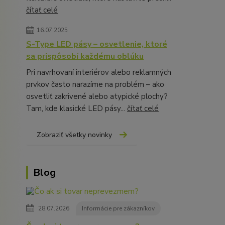
čítať celé
16.07.2025
S-Type LED pásy – osvetlenie, ktoré
sa prispôsobí každému oblúku
Pri navrhovaní interiérov alebo reklamných
prvkov často narazíme na problém – ako
osvetliť zakrivené alebo atypické plochy?
Tam, kde klasické LED pásy...
čítať celé
Zobraziť všetky novinky
Blog
28.07.2026
Informácie pre zákazníkov