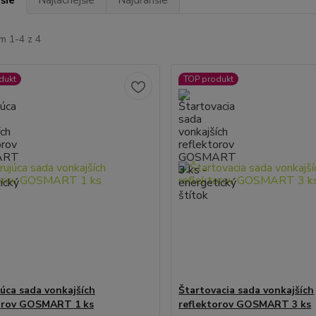
šie
Najlacnejšie
Najdrahšie
m 1-4 z 4
dukt
TOP produkt
júca sada vonkajších
Štartovacia sada vonkajších
orov GOSMART 1 ks
reflektorov GOSMART 3 ks