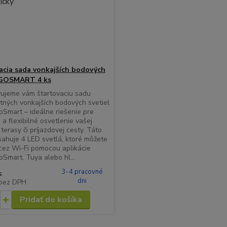
acia sada vonkajších bodových
 GOSMART 4 ks
vujeme vám štartovaciu sadu
ntných vonkajších bodových svetiel
mart – ideálne riešenie pre
a flexibilné osvetlenie vašej
terasy či príjazdovej cesty. Táto
ahuje 4 LED svetlá, ktoré môžete
cez Wi-Fi pomocou aplikácie
mart, Tuya alebo hl...
3-4 pracovné
s
dni
bez DPH
Pridať do košíka