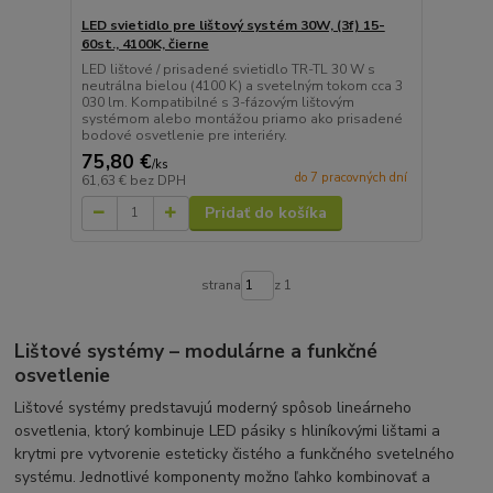
LED svietidlo pre lištový systém 30W, (3f) 15-
60st., 4100K, čierne
LED lištové / prisadené svietidlo TR-TL 30 W s
neutrálna bielou (4100 K) a svetelným tokom cca 3
030 lm. Kompatibilné s 3-fázovým lištovým
systémom alebo montážou priamo ako prisadené
bodové osvetlenie pre interiéry.
75,80 €
/
ks
do 7 pracovných dní
61,63 €
bez DPH
Pridať do košíka
strana
z 1
Lištové systémy – modulárne a funkčné
osvetlenie
Lištové systémy predstavujú moderný spôsob lineárneho
osvetlenia, ktorý kombinuje LED pásiky s hliníkovými lištami a
krytmi pre vytvorenie esteticky čistého a funkčného svetelného
systému. Jednotlivé komponenty možno ľahko kombinovať a