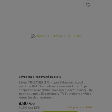
Záves na 3-fázovú lištu biely
Záves TR-ZAVES (1,5 m) pre 3-fázové lištové
systémy TRACK v bielom prevedení. Umožňuje
bezpečné a variabilné zavesenie osvetľovacej lišty
zo stropu pre LED reflektory TR-TL v obchodných aj
komerčných priestoroch.
8,80 €
/
ks
do 7 pracovných dní
7,15 €
bez DPH