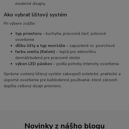
moderné dizajny.
Ako vybrať lištový systém
Pri výbere zvážte:
typ priestoru
– kuchyňa, pracovná časť, policové
osvetlenie
dĺžku lišty a typ montáže
– zapustené vs. povrchové
farbu svetla (Kelvin)
– teplá pre atmosféru,
denná/studená pre pracovné okolie
výkon LED pásikov
– podľa potreby intenzity osvetlenia
Správne zvolený lištový systém zabezpečí estetické, praktické a
úsporné osvetlenie pre každodenné používanie, ktoré zároveň
dopĺňa celkový dizajn priestoru.
Novinky z nášho blogu