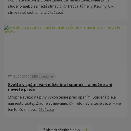
Kúpili ste žiarovku. Doma zistíte, že nesedí závit, svieti príliš
studeno alebo sa nedá stmaviť. 👉 Pätica, lúmeny, Kelviny, CRI,
stmievateľnosť, smar...
čítať celé
21
.
06
.
2026
LED osvetlenie
Svetlo v spálni vám môže brať spánok – a možno ani
neviete prečo
Stropné svetlo na plný výkon tesne pred spaním. Studená biela
namiesto teplej. Žiadne stmievanie. 👉 Telo nevie, že je večer – vie
len to, čo mu po...
čítať celé
Zobraziť všetky články