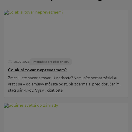
28
.
07
.
2026
Informácie pre zákazníkov
Čo ak si tovar neprevezmem?
Zmenili ste názor a tovar už nechcete? Nemusíte nechať zásielku
vrátiť sa – od zmluvy môžete odstúpiť zdarma aj pred doručením,
stačí pár klikov. Vysv...
čítať celé