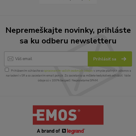
Nepremeškajte novinky, prihláste
sa ku odberu newsletteru
Prihlásiť sa
Prihlásením súhlasíte so
spracovaním vašich osobných údajov
v zmysle platných zákonov a
nariadení v SR a so zasielaním email ponúk. Zo zasielania sa môžete kedykoľvek odhlásiť. Vaše
údaje sú v 100% bezpečí. Neposielame SPAM.