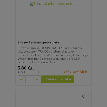
3-fázová priama spojka biela
3-fázová spojka TR-SPOJKA-3F/BI pre 3-fázový
lištový systém TRACK v bielom plastovom
prevedení s krytím IP20. Umožňuje spojiť dve lišty a
vytvoriť flexibilnú osvetľovaciu dráhu pre LED
reflektory TR-TL v interiéroch.
5,80 €
/
ks
do 7 pracovných dní
4,72 €
bez DPH
Pridať do košíka