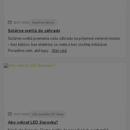
18
.
07
.
2026
Sezónne články
Solárne svetlá do záhrady
Solárne svetlá premenia vašu záhradu na príjemné večerné miesto
– bez káblov, bez elektriny zo siete a bez zložitej inštalácie.
Poradíme vám, aké typy...
čítať celé
15
.
07
.
2026
LED poradňa HD-Shop
Ako vybrať LED žiarovku?