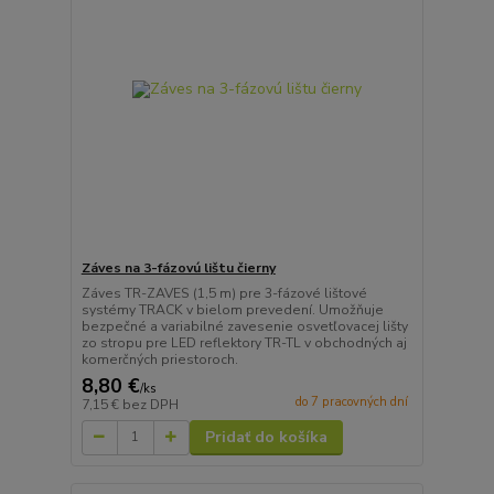
Záves na 3-fázovú lištu čierny
Záves TR-ZAVES (1,5 m) pre 3-fázové lištové
systémy TRACK v bielom prevedení. Umožňuje
bezpečné a variabilné zavesenie osvetľovacej lišty
zo stropu pre LED reflektory TR-TL v obchodných aj
komerčných priestoroch.
8,80 €
/
ks
do 7 pracovných dní
7,15 €
bez DPH
Pridať do košíka