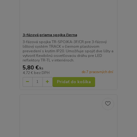
3-fázová priama spojka čierna
3-fázová spojka TR-SPOJKA-3F/CR pre 3-fázový
lištový systém TRACK v čiernom plastovom
prevedení s krytím IP20. Umožňuje spojiť dve lišty a
vytvoriť flexibilnú osvetľovaciu dráhu pre LED
reflektory TR-TL v interiéroch.
5,80 €
/
ks
do 7 pracovných dní
4,72 €
bez DPH
Pridať do košíka