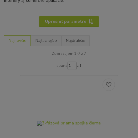
interiéry aj komerčné aplikácie.
Upresniť parametre
Najnovšie
Najlacnejšie
Najdrahšie
Zobrazujem 1-7 z 7
strana
z 1