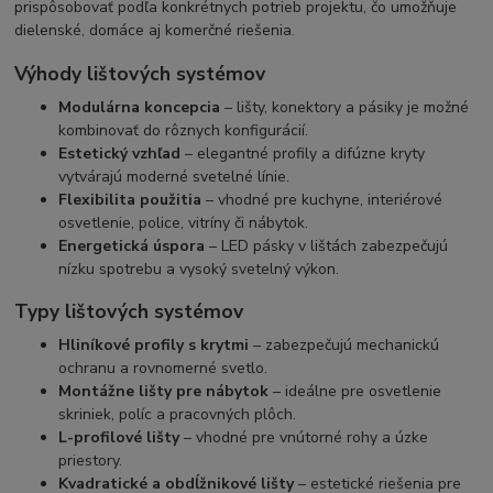
prispôsobovať podľa konkrétnych potrieb projektu, čo umožňuje
dielenské, domáce aj komerčné riešenia.
Výhody lištových systémov
Modulárna koncepcia
– lišty, konektory a pásiky je možné
kombinovať do rôznych konfigurácií.
Estetický vzhľad
– elegantné profily a difúzne kryty
vytvárajú moderné svetelné línie.
Flexibilita použitia
– vhodné pre kuchyne, interiérové
osvetlenie, police, vitríny či nábytok.
Energetická úspora
– LED pásky v lištách zabezpečujú
nízku spotrebu a vysoký svetelný výkon.
Typy lištových systémov
Hliníkové profily s krytmi
– zabezpečujú mechanickú
ochranu a rovnomerné svetlo.
Montážne lišty pre nábytok
– ideálne pre osvetlenie
skriniek, políc a pracovných plôch.
L-profilové lišty
– vhodné pre vnútorné rohy a úzke
priestory.
Kvadratické a obdĺžnikové lišty
– estetické riešenia pre