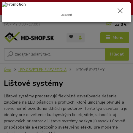
🏖️ DOVOLENKA 30.7.2026 – 9.8.2026 · Objednávky vybavíme po
návrate. Ďakujeme za trpezlivosť!
Zatvoriť
0
ks
+421 949 353 157
za
0 €
( Po - Pia 8:00 - 17:00 )
Menu
Hľadať
Úvod
LED OSVETLENIE / SVIETIDLÁ
LIŠTOVÉ SYSTÉMY
Lištové systémy
Lištové systémy predstavujú flexibilné osvetľovacie riešenie
založené na LED pásikoch a profiloch, ktoré umožňuje plynulé a
rovnomerné osvetlenie dlhších priestorov. Tento typ osvetlenia je
ideálny pre osvetlenie kuchynských liniek, vitrín, schodísk aj
pracovných priestorov. Lištové systémy poskytujú vysokú úroveň
prispôsobenia a estetického svetelného efektu pre moderné