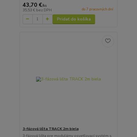
43,70 €
/
ks
do 7 pracovných dní
35,53 €
bez DPH
Pridať do košíka
3-fázová lišta TRACK 2m biela
3-fázová lišta pre modulárny osvetľovací systém s