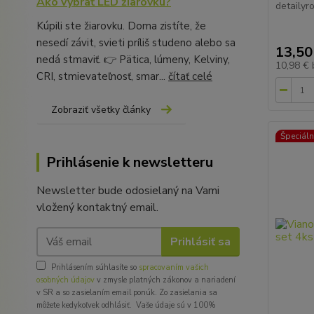
Ako vybrať LED žiarovku?
detailyr
Kúpili ste žiarovku. Doma zistíte, že
nesedí závit, svieti príliš studeno alebo sa
13,50
nedá stmaviť. 👉 Pätica, lúmeny, Kelviny,
10,98 €
CRI, stmievateľnosť, smar...
čítať celé
Zobraziť všetky články
Špeciál
Prihlásenie k newsletteru
Newsletter bude odosielaný na Vami
vložený kontaktný email.
Prihlásiť sa
Prihlásením súhlasíte so
spracovaním vašich
osobných údajov
v zmysle platných zákonov a nariadení
v SR a so zasielaním email ponúk. Zo zasielania sa
môžete kedykoľvek odhlásiť. Vaše údaje sú v 100%