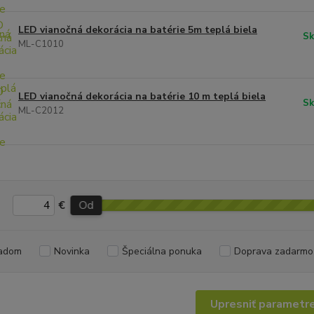
LED vianočná dekorácia na batérie 5m teplá biela
Sk
ML-C1010
LED vianočná dekorácia na batérie 10 m teplá biela
Sk
ML-C2012
€
Od
adom
Novinka
Špeciálna ponuka
Doprava zadarmo
Upresniť parametr