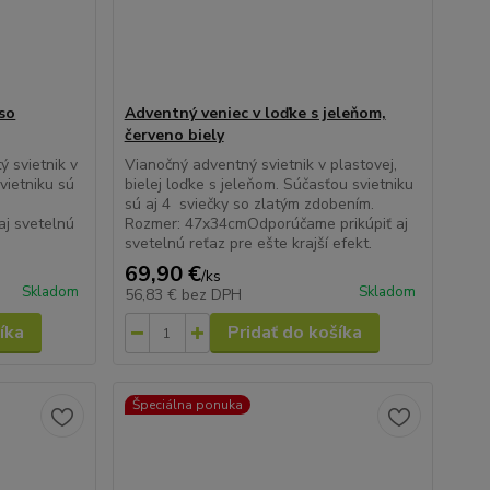
so
Adventný veniec v loďke s jeleňom,
červeno biely
 svietnik v
Vianočný adventný svietnik v plastovej,
vietniku sú
bielej loďke s jeleňom. Súčasťou svietniku
sú aj 4 sviečky so zlatým zdobením.
j svetelnú
Rozmer: 47x34cmOdporúčame prikúpiť aj
svetelnú reťaz pre ešte krajší efekt.
69,90 €
/
ks
Skladom
Skladom
56,83 €
bez DPH
íka
Pridať do košíka
Špeciálna ponuka