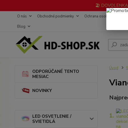
🏖️ DOVOLENKA 3
O nás
Obchodné podmienky
Ochrana osobných údajov
Blog
Úvod
ODPORÚČANÉ TENTO
MESIAC
Vian
NOVINKY
Najpre
1.
LED OSVETLENIE /
SVIETIDLÁ