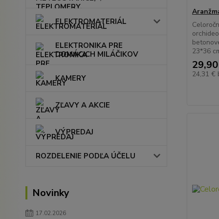
Aranžmá
ELEKTROMATERIÁL
Celoročn
orchideo
betonove
ELEKTRONIKA PRE
23*36 c
DOMÁCICH MILÁČIKOV
29,90
24,31 €
KAMERY
ZĽAVY A AKCIE
VÝPREDAJ
ROZDELENIE PODĽA ÚČELU
Novinky
17.02.2026