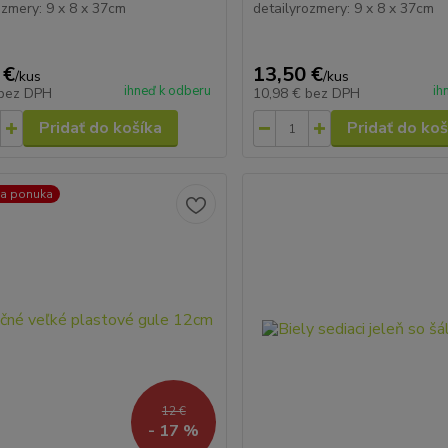
ozmery: 9 x 8 x 37cm
detailyrozmery: 9 x 8 x 37cm
 €
13,50 €
/
kus
/
kus
ihneď k odberu
ih
bez DPH
10,98 €
bez DPH
Pridať do košíka
Pridať do koš
na ponuka
12 €
- 17 %