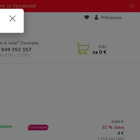
 za trpezlivosť!
zd
Prihlásenie
e si rady? Zavolajte.
0
ks
 949 353 157
za
0 €
Pia 8:00 - 17:00 )
5,80 €
ladom
31 % zľava
TOP produkt
4 €
3,25 € bez DPH