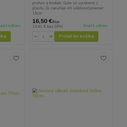
pruhov a bodiek. Gule sú vyrobené z
plastu, čo zaručuje ich odolnosť.priemer:
15cm
16,50 €
/
kus
neď k odberu
ihneď k odberu
13,41 €
bez DPH
íka
Pridať do košíka