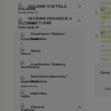
SOLÁRNE SVIETIDLÁ
2.
SEZÓNNE DEKORÁCIE A
OSVETLENIE
Osvetlenie / Reťaze /
3.
Svetielka
Vence
Aranžmány / Ikebany
Cena:
Smútočné dekorácie /
Panteóny
Skl
Veľká Noc
Vianoce