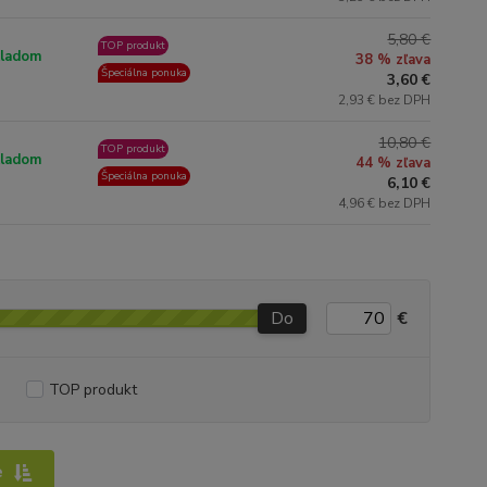
5,80 €
TOP produkt
ladom
38 % zľava
Špeciálna ponuka
3,60 €
2,93 € bez DPH
10,80 €
TOP produkt
ladom
44 % zľava
Špeciálna ponuka
6,10 €
4,96 € bez DPH
Do
€
TOP produkt
e