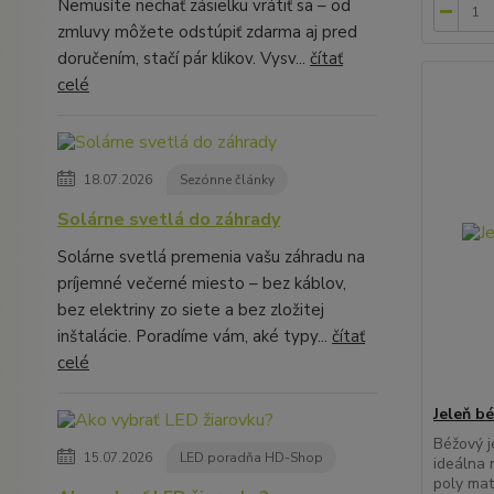
Nemusíte nechať zásielku vrátiť sa – od
zmluvy môžete odstúpiť zdarma aj pred
doručením, stačí pár klikov. Vysv...
čítať
celé
18.07.2026
Sezónne články
Solárne svetlá do záhrady
Solárne svetlá premenia vašu záhradu na
príjemné večerné miesto – bez káblov,
bez elektriny zo siete a bez zložitej
inštalácie. Poradíme vám, aké typy...
čítať
celé
Jeleň b
Béžový j
15.07.2026
LED poradňa HD-Shop
ideálna 
poly mat