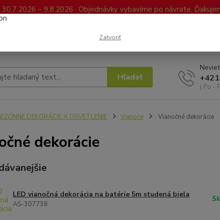
0.7.2026 – 9.8.2026 · Objednávky vybavíme po návrate. Ďakujeme
Kontakty
FAQ
Reklamácia / Vrátenie tovaru
Elektronická kniha já
Zatvoriť
Neviet
Hľadať
+421
( Po - 
SEZÓNNE DEKORÁCIE A OSVETLENIE
Vianoce
Vianočné dekorácie
očné dekorácie
dávanejšie
LED vianočná dekorácia na batérie 5m studená biela
Sk
AS-307738