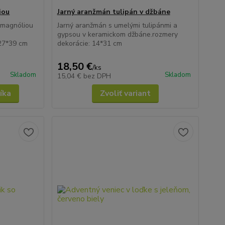
iou
Jarný aranžmán tulipán v džbáne
 magnóliou
Jarný aranžmán s umelými tulipánmi a
gypsou v keramickom džbáne.rozmery
 27*39 cm
dekorácie: 14*31 cm
18,50 €
/
ks
Skladom
Skladom
15,04 €
bez DPH
íka
Zvoliť variant