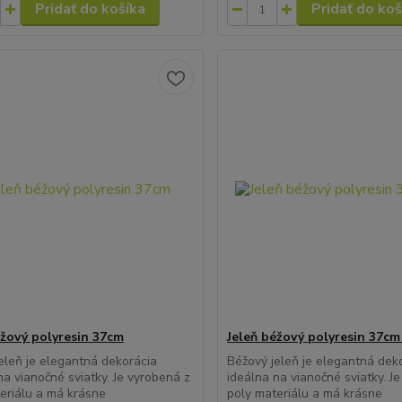
Pridať do košíka
Pridať do koš
éžový polyresin 37cm
Jeleň béžový polyresin 37cm
eleň je elegantná dekorácia
Béžový jeleň je elegantná dek
na vianočné sviatky. Je vyrobená z
ideálna na vianočné sviatky. J
eriálu a má krásne
poly materiálu a má krásne