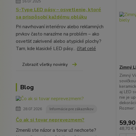
16.07.2025
S-Type LED pásy – osvetlenie, ktoré
sa prispôsobí každému oblúku
Pri navrhovaní interiérov alebo reklamných
prvkov často narazíme na problém – ako
osvetliť zakrivené alebo atypické plochy?
Tam, kde klasické LED pásy...
čítať celé
Zobraziť všetky novinky
Zimný L
Zimný Vi
sovičkou
Blog
keramick
aj LED s
nie je u
dekoráci
Rozmer:
28.07.2026
Informácie pre zákazníkov
Čo ak si tovar neprevezmem?
59,90
48,70 €
Zmenili ste názor a tovar už nechcete?