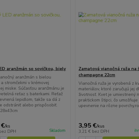
ED aranžmán so sovičkou, biely
Zamatová vianočná ruža na š
champagne 22cm
anočný aranžmán s bielou
 a stromčekmi v krémovej
Vianočná ruža je vyrobená z k
ej miske. Súčasťou aranžmánu je
materiálov, ktoré zaručujú jej 
vetelná reťaz s baterkami. Reťaž
životnosť. Kvet je umiestnený 
pevnená lepidlom, takže sa dá z
praktickom štipci, čo umožňuj
e odstrániť alebo prispôsobiť.
upevnenie na rôzne povrchy.r
 28x43cm
 €
3,95 €
/
ks
/
kus
Skladom
ih
bez DPH
3,21 €
bez DPH