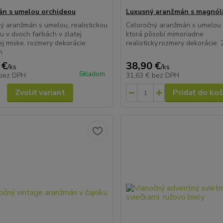
n s umelou orchideou
Luxusný aranžmán s magnól
ý aranžmán s umelou, realistickou
Celoročný aranžmán s umelou
u v dvoch farbách v zlatej
ktorá pôsobí mimoriadne
j miske. rozmery dekorácie:
realisticky.rozmery dekorácie:
m
 €
38,90 €
/
ks
/
ks
Skladom
bez DPH
31,63 €
bez DPH
Zvoliť variant
Pridať do koš