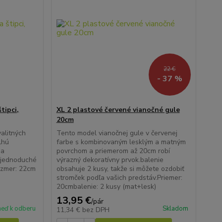
22 €
- 37 %
tipci,
XL 2 plastové červené vianočné gule
20cm
valitných
Tento model vianočnej gule v červenej
dlhú
farbe s kombinovaným lesklým a matným
na
povrchom a priemerom až 20cm robí
e jednoduché
výrazný dekoratívny prvok.balenie
ozmer: 22cm
obsahuje 2 kusy, takže si môžete ozdobiť
stromček podľa vašich predstáv.Priemer:
20cmbalenie: 2 kusy (mat+lesk)
13,95 €
/
pár
neď k odberu
Skladom
11,34 €
bez DPH