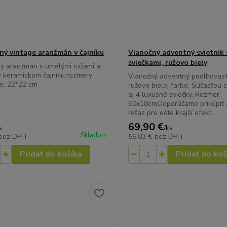
ný vintage aranžmán v čajníku
Vianočný adventný svietnik 
sviečkami, ružovo biely
ý aranžmán s umelými ružami a
 keramickom čajníku.rozmery
Vianočný adventný podlhovastý
e: 22*22 cm
ružovo bielej farbe. Súčasťou s
aj 4 luxusné sviečky. Rozmer:
60x18cmOdporúčame prikúpiť a
reťaz pre ešte krajší efekt.
69,90 €
s
/
ks
Skladom
bez DPH
56,83 €
bez DPH
Pridať do košíka
Pridať do koš