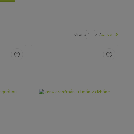
strana
z 2
ďalšie