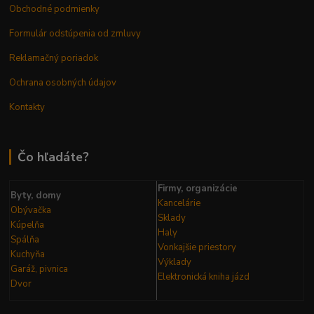
Obchodné podmienky
Formulár odstúpenia od zmluvy
Reklamačný poriadok
Ochrana osobných údajov
Kontakty
Čo hľadáte?
Firmy, organizácie
Byty, domy
Kancelárie
Obývačka
Sklady
Kúpelňa
Haly
Spálňa
Vonkajšie priestory
Kuchyňa
Výklady
Garáž, pivnica
Elektronická kniha
jázd
Dvor