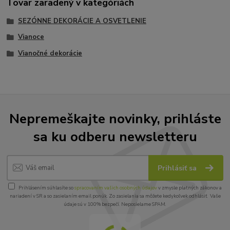
Tovar zaradený v kategóriách
SEZÓNNE DEKORÁCIE A OSVETLENIE
Vianoce
Vianočné dekorácie
Nepremeškajte novinky, prihláste
sa ku odberu newsletteru
Prihlásiť sa
Prihlásením súhlasíte so
spracovaním vašich osobných údajov
v zmysle platných zákonov a
nariadení v SR a so zasielaním email ponúk. Zo zasielania sa môžete kedykoľvek odhlásiť. Vaše
údaje sú v 100% bezpečí. Neposielame SPAM.