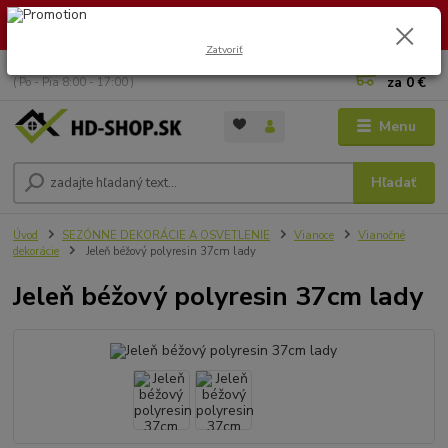
🏖️ DOVOLENKA 30.7.2026 – 9.8.2026 · Objednávky vybavíme po
návrate. Ďakujeme za trpezlivosť!
Zatvoriť
0
ks
+421 949 353 157
za
0 €
( Po - Pia 8:00 - 17:00 )
Menu
Hľadať
Úvod
SEZÓNNE DEKORÁCIE A OSVETLENIE
Vianoce
Vianočné
dekorácie
Jeleň béžový polyresin 37cm lady
Jeleň béžový polyresin 37cm lady