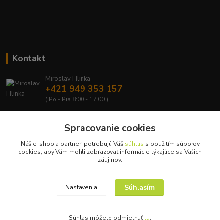
Kontakt
Miroslav Hlinka
+421 949 353 157
( Po - Pia 8:00 - 17:00 )
info@hd-shop.sk
Spracovanie cookies
Náš e-shop a partneri potrebujú Váš
súhlas
s použitím súborov
cookies, aby Vám mohli zobrazovať informácie týkajúce sa Vašich
záujmov.
Upravit sběr cookies.
Súhlasím
Nastavenia
© Copyright 2015 – 2026
Súhlas môžete odmietnuť
tu
.