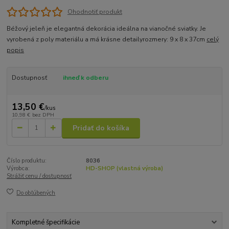
Ohodnotiť produkt
Béžový jeleň je elegantná dekorácia ideálna na vianočné sviatky. Je
vyrobená z poly materiálu a má krásne detailyrozmery: 9 x 8 x 37cm
celý
popis
Dostupnosť
ihneď k odberu
13,50 €
/
kus
10,98 €
bez DPH
Pridať do košíka
Číslo produktu:
8036
Výrobca:
HD-SHOP (vlastná výroba)
Strážiť cenu / dostupnosť
Do obľúbených
Kompletné špecifikácie