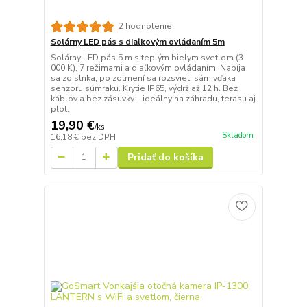
2 hodnotenie
Solárny LED pás s diaľkovým ovládaním 5m
Solárny LED pás 5 m s teplým bielym svetlom (3
000 K), 7 režimami a diaľkovým ovládaním. Nabíja
sa zo slnka, po zotmení sa rozsvieti sám vďaka
senzoru súmraku. Krytie IP65, výdrž až 12 h. Bez
káblov a bez zásuvky – ideálny na záhradu, terasu aj
plot.
19,90 €
/
ks
Skladom
16,18 €
bez DPH
Pridať do košíka