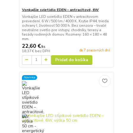
Vonkajšie svietidlo EDEN – antracitové, 6W
Vonkajšie LED svietidlo EDEN v antracitovom
prevedení, 6 W / 500 lm / 4000 K. Krytie IP44, trieda
ochrany I, životnosť 50 000 h. Bez senzora – trvalé
neutrálne svetlo pre vstupy, chodníky, terasy a
fasády rodinných domov. Rozmery: 160 × 180 × 48
mm.
22,60 €
/
ks
do 7 pracovných dní
18,37 €
bez DPH
Pridať do košíka
Novinka