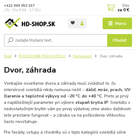
0
ks
+421 949 353 157
za
0 €
( Po - Pia 8:00 - 17:00 )
Menu
Hľadať
Úvod
ROZDELENIE PODĽA ÚČELU
Domácnosti
Dvor, záhrada
Dvor, záhrada
Vonkajšie osvetlenie dvora a záhrady musí zvládnuť to, čo
interiérové svietidlá nikdy nemusia riešiť –
dážď, mráz, prach, UV
žiarenie a teplotné výkyvy od −20 °C do +40 °C
. Preto je prvý
a najdôležitejší parameter pri výbere
stupeň krytia IP
. Svietidlo s
nedostatočným krytím vám po prvej výdatnej zime alebo daždivom
lete prestane fungovať – a záruka sa na poškodenie vlhkosťou
často nevzťahuje.
Pre fasády, vstupy a chodníky sú v tejto kategórii svietidlá série