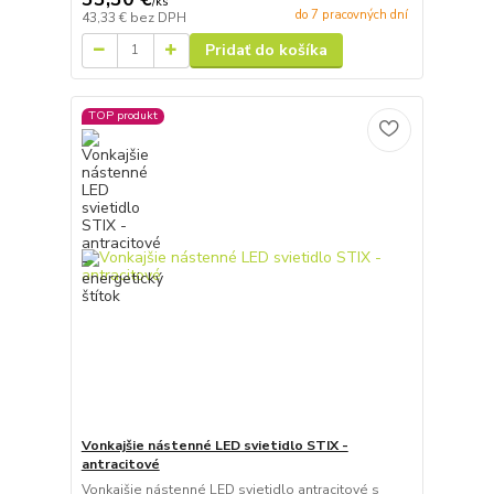
/
ks
do 7 pracovných dní
43,33 €
bez DPH
Pridať do košíka
TOP produkt
Vonkajšie nástenné LED svietidlo STIX -
antracitové
Vonkajšie nástenné LED svietidlo antracitové s