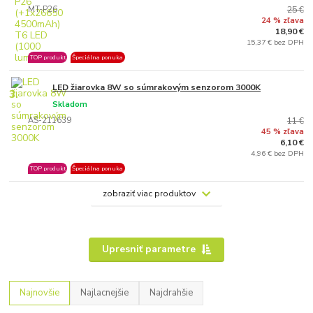
MT-P26
25 €
24 % zľava
18,90 €
15,37 € bez DPH
TOP produkt
Špeciálna ponuka
LED žiarovka 8W so súmrakovým senzorom 3000K
3.
Skladom
AS-211639
11 €
45 % zľava
6,10 €
4,96 € bez DPH
TOP produkt
Špeciálna ponuka
zobraziť viac produktov
Upresniť parametre
Najnovšie
Najlacnejšie
Najdrahšie