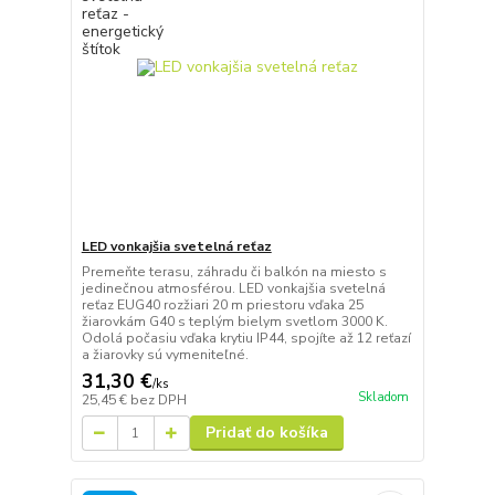
LED vonkajšia svetelná reťaz
Premeňte terasu, záhradu či balkón na miesto s
jedinečnou atmosférou. LED vonkajšia svetelná
reťaz EUG40 rozžiari 20 m priestoru vďaka 25
žiarovkám G40 s teplým bielym svetlom 3000 K.
Odolá počasiu vďaka krytiu IP44, spojíte až 12 reťazí
a žiarovky sú vymeniteľné.
31,30 €
/
ks
Skladom
25,45 €
bez DPH
Pridať do košíka