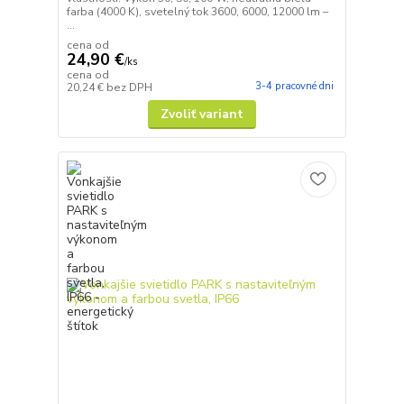
farba (4000 K), svetelný tok 3600, 6000, 12000 lm –
...
cena od
24,90 €
/
ks
cena od
3-4 pracovné dni
20,24 €
bez DPH
Zvoliť variant