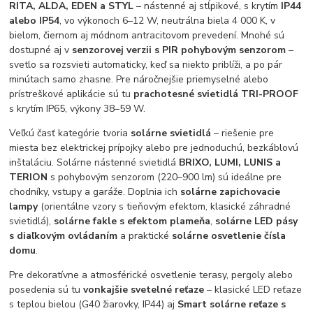
RITA, ALDA, EDEN a STYL
– nástenné aj stĺpikové, s krytím
IP44
alebo IP54
, vo výkonoch 6–12 W, neutrálna biela 4 000 K, v
bielom, čiernom aj módnom antracitovom prevedení. Mnohé sú
dostupné aj v
senzorovej verzii s PIR pohybovým senzorom
–
svetlo sa rozsvieti automaticky, keď sa niekto priblíži, a po pár
minútach samo zhasne. Pre náročnejšie priemyselné alebo
prístreškové aplikácie sú tu
prachotesné svietidlá TRI-PROOF
s krytím IP65, výkony 38–59 W.
Veľkú časť kategórie tvoria
solárne svietidlá
– riešenie pre
miesta bez elektrickej prípojky alebo pre jednoduchú, bezkáblovú
inštaláciu. Solárne nástenné svietidlá
BRIXO, LUMI, LUNIS a
TERION
s pohybovým senzorom (220–900 lm) sú ideálne pre
chodníky, vstupy a garáže. Doplnia ich
solárne zapichovacie
lampy
(orientálne vzory s tieňovým efektom, klasické záhradné
svietidlá),
solárne fakle s efektom plameňa
,
solárne LED pásy
s diaľkovým ovládaním
a praktické
solárne osvetlenie čísla
domu
.
Pre dekoratívne a atmosférické osvetlenie terasy, pergoly alebo
posedenia sú tu
vonkajšie svetelné reťaze
– klasické LED reťaze
s teplou bielou (G40 žiarovky, IP44) aj
Smart solárne reťaze s