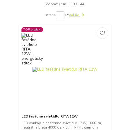
Zobrazujem 1-30 z 144
strana
z 5
ďalšie
TOP produkt
LED fasádne svietidlo RITA 12W
LED vonkajšie nástenné svietidlo 12 W, 1000 lm,
neutrálna biela 4000 K s krytím IP44 v čiernom