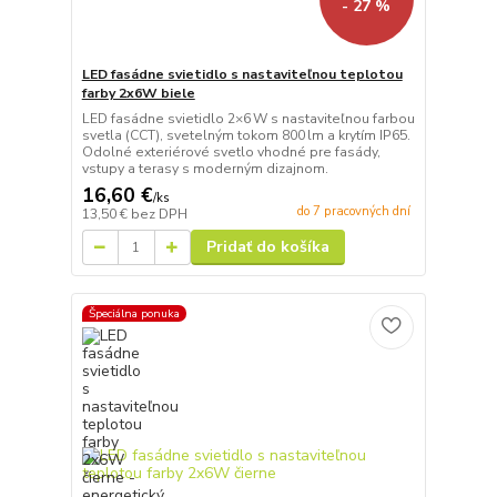
- 27 %
LED fasádne svietidlo s nastaviteľnou teplotou
farby 2x6W biele
LED fasádne svietidlo 2×6 W s nastaviteľnou farbou
svetla (CCT), svetelným tokom 800 lm a krytím IP65.
Odolné exteriérové svetlo vhodné pre fasády,
vstupy a terasy s moderným dizajnom.
16,60 €
/
ks
do 7 pracovných dní
13,50 €
bez DPH
Pridať do košíka
Špeciálna ponuka