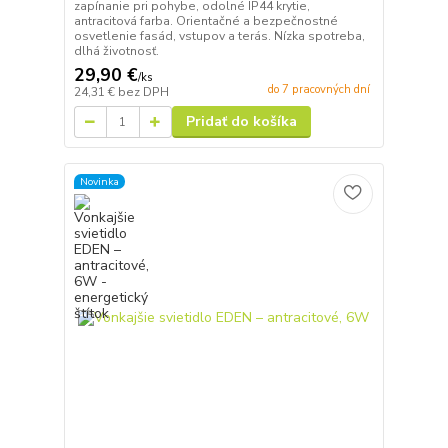
zapínanie pri pohybe, odolné IP44 krytie,
antracitová farba. Orientačné a bezpečnostné
osvetlenie fasád, vstupov a terás. Nízka spotreba,
dlhá životnosť.
29,90 €
/
ks
do 7 pracovných dní
24,31 €
bez DPH
Pridať do košíka
Novinka