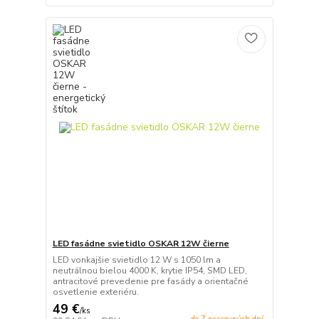
LED fasádne svietidlo OSKAR 12W čierne
LED vonkajšie svietidlo 12 W s 1050 lm a
neutrálnou bielou 4000 K, krytie IP54, SMD LED,
antracitové prevedenie pre fasády a orientačné
osvetlenie exteriéru.
49 €
/
ks