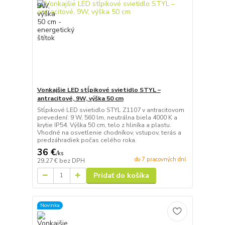
Vonkajšie LED stĺpikové svietidlo STYL –
antracitové, 9W, výška 50 cm
Stĺpikové LED svietidlo STYL Z1107 v antracitovom
prevedení: 9 W, 560 lm, neutrálna biela 4000 K a
krytie IP54. Výška 50 cm, telo z hliníka a plastu.
Vhodné na osvetlenie chodníkov, vstupov, terás a
predzáhradiek počas celého roka.
36 €
/
ks
do 7 pracovných dní
29,27 €
bez DPH
Pridať do košíka
Novinka