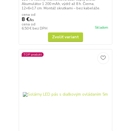
Akumulátor 1 200 mAh, výdrž až 8 h. Čierna,
12×6×17 cm. Montáž skrutkami – bez kabeláže.
cena od
8 €
/
ks
cena od
Skladom
6,50 €
bez DPH
Zvoliť variant
TOP produkt