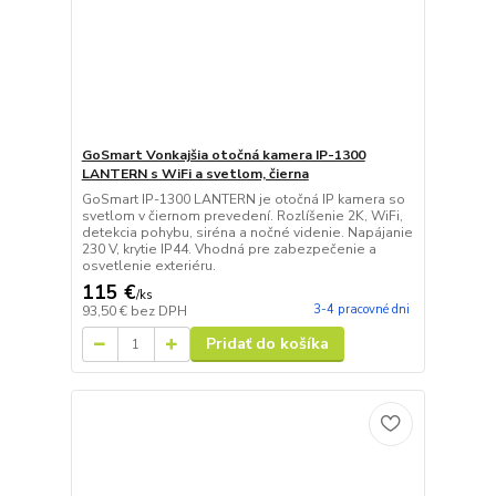
GoSmart Vonkajšia otočná kamera IP-1300
LANTERN s WiFi a svetlom, čierna
GoSmart IP-1300 LANTERN je otočná IP kamera so
svetlom v čiernom prevedení. Rozlíšenie 2K, WiFi,
detekcia pohybu, siréna a nočné videnie. Napájanie
230 V, krytie IP44. Vhodná pre zabezpečenie a
osvetlenie exteriéru.
115 €
/
ks
3-4 pracovné dni
93,50 €
bez DPH
Pridať do košíka