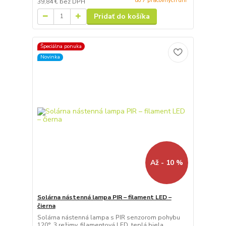
do 7 pracovných dní
39,84 €
bez DPH
Pridať do košíka
Špeciálna ponuka
Novinka
Až - 10 %
Solárna nástenná lampa PIR – filament LED –
čierna
Solárna nástenná lampa s PIR senzorom pohybu
120°, 3 režimy, filamentová LED, teplá biela.