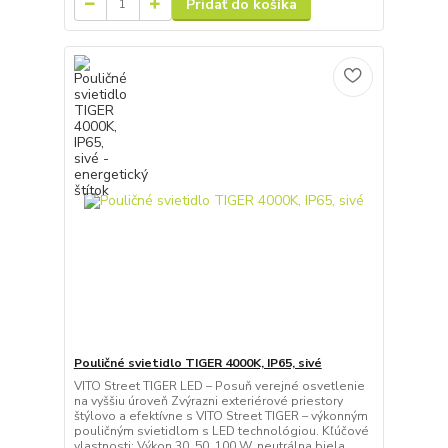
Pridať do košíka
Pouličné svietidlo TIGER 4000K, IP65, sivé
VITO Street TIGER LED – Posuň verejné osvetlenie
na vyššiu úroveň Zvýrazni exteriérové priestory
štýlovo a efektívne s VITO Street TIGER – výkonným
pouličným svietidlom s LED technológiou. Kľúčové
vlastnosti: Výkon 30, 50, 100 W, neutrálna biela