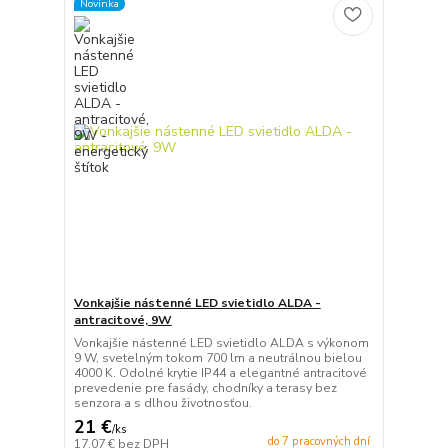
Novinka
Vonkajšie nástenné LED svietidlo ALDA -
antracitové, 9W
Vonkajšie nástenné LED svietidlo ALDA s výkonom
9 W, svetelným tokom 700 lm a neutrálnou bielou
4000 K. Odolné krytie IP44 a elegantné antracitové
prevedenie pre fasády, chodníky a terasy bez
senzora a s dlhou životnosťou.
21 €
/
ks
do 7 pracovných dní
17,07 €
bez DPH