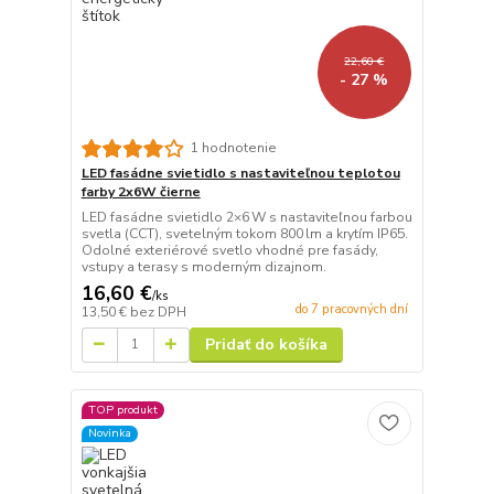
22,60 €
- 27 %
1 hodnotenie
LED fasádne svietidlo s nastaviteľnou teplotou
farby 2x6W čierne
LED fasádne svietidlo 2×6 W s nastaviteľnou farbou
svetla (CCT), svetelným tokom 800 lm a krytím IP65.
Odolné exteriérové svetlo vhodné pre fasády,
vstupy a terasy s moderným dizajnom.
16,60 €
/
ks
do 7 pracovných dní
13,50 €
bez DPH
Pridať do košíka
TOP produkt
Novinka