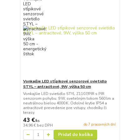
Vonkajšie LED stĺpikové senzorové svietidlo
STYL – antracitové, 9W, výška 50 cm
Vonkajšie LED svietidlo STYL Z1107/PIR s PIR
senzorom pohybu, 9 W, svetelným tokom 560 lm a
neutrálnou bielou 4000 K. Odolné krytie IP54 a
antracitové prevedenie pre vstupy, chodníky či
terasy.
43 €
/
ks
do 7 pracovných dní
34,96 €
bez DPH
Pridať do košíka