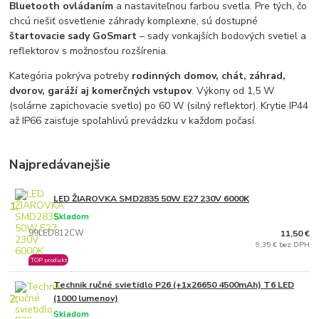
Bluetooth ovládaním
a nastaviteľnou farbou svetla. Pre tých, čo
chcú riešiť osvetlenie záhrady komplexne, sú dostupné
štartovacie sady GoSmart
– sady vonkajších bodových svetiel a
reflektorov s možnosťou rozšírenia.
Kategória pokrýva potreby
rodinných domov, chát, záhrad,
dvorov, garáží aj komerčných vstupov
. Výkony od 1,5 W
(solárne zapichovacie svetlo) po 60 W (silný reflektor). Krytie IP44
až IP66 zaisťuje spoľahlivú prevádzku v každom počasí.
Najpredávanejšie
LED ŽIAROVKA SMD2835 50W E27 230V 6000K
1.
Skladom
99LED812CW
11,50 €
9,35 € bez DPH
TOP produkt
Technik ručné svietidlo P26 (+1x26650 4500mAh) T6 LED
2.
(1000 lumenov)
Skladom