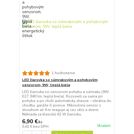
1 hodnotenie
LED žiarovka so súmrakovým a pohybovým
senzorom, 9W, teplá biela
LED žiarovka so senzorom pohybu a súmraku (9W,
E27, 840 lm, teplá biela). Rozsvieti sa sama pri
pohybe a po chvíli automaticky zhasne – ideálna do
chodby, garáže či pivnice. Mikrovlnný senzor s
dosahom až 4 m reaguje aj cez sklo a dvere.
Náhrada za klasickú 62 W žiarovku.
6,90 €
/
ks
Skladom
5,61 €
bez DPH