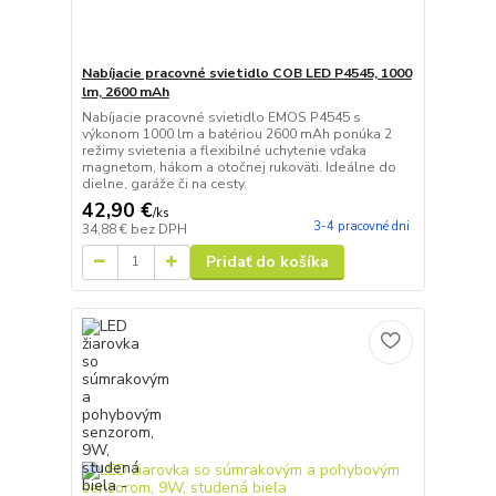
Nabíjacie pracovné svietidlo COB LED P4545, 1000
lm, 2600 mAh
Nabíjacie pracovné svietidlo EMOS P4545 s
výkonom 1000 lm a batériou 2600 mAh ponúka 2
režimy svietenia a flexibilné uchytenie vďaka
magnetom, hákom a otočnej rukoväti. Ideálne do
dielne, garáže či na cesty.
42,90 €
/
ks
3-4 pracovné dni
34,88 €
bez DPH
Pridať do košíka