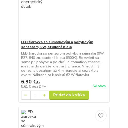
LED žiarovka so súmrakovým a pohybovým
senzorom, 9W, studená biela
LED žiarovka so senzorom pohybu a súmraku (9W,
E27, 840 lm, studená biela 6500K). Rozsvieti sa
sama pri pohybe a po chvíli automaticky zhasne –
ideálna do garáže, dielne či pivnice. Mikrovlnný
senzor s dosahom až 4 m reaguje aj cez sklo a
dvere. Náhrada za klasickú 62 W žiarovku.
6,90 €
/
ks
Skladom
5,61 €
bez DPH
Pridať do košíka