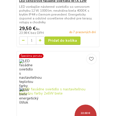
LED senzorové fasádne svietidlo RITA 12W
LED vonkajšie nástenné svietidlo so senzorom
pohybu 12 W, 1000 lm, neutrálna biela 4000 K s
krytím IP44 v čiernom prevedení. Energeticky
úsporné a odolné osvetlenie vhodné pre terasy,
vstupy a chodníky.
29,50 €
/
ks
do 7 pracovných dní
23,98 €
bez DPH
Pridať do košíka
Špeciálna ponuka
22,60 €