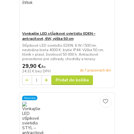
Vonkajšie LED stĺpikové svietidlo EDEN –
antracitové, 6W, výška 50 cm
Stĺpikové LED svietidlo EDEN, 6 W / 500 lm,
neutrálna biela 4000 K, krytie IP44. Výška 50 cm,
hliník + plast, životnosť 50 000 h. Antracitové
prevedenie pre záhrady, chodníky a terasy.
29,90 €
/
ks
do 7 pracovných dní
24,31 €
bez DPH
Pridať do košíka
Novinka