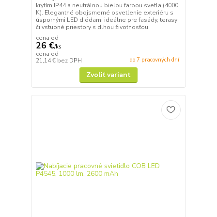
krytím IP44 a neutrálnou bielou farbou svetla (4000
K). Elegantné obojsmerné osvetlenie exteriéru s
úspornými LED diódami ideálne pre fasády, terasy
či vstupné priestory s dlhou životnosťou.
cena od
26 €
/
ks
cena od
do 7 pracovných dní
21,14 €
bez DPH
Zvoliť variant