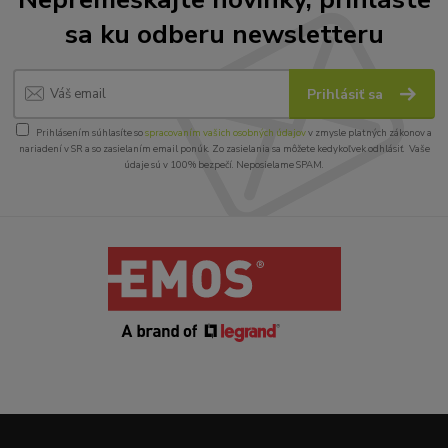
sa ku odberu newsletteru
Prihlásiť sa
Prihlásením súhlasíte so
spracovaním vašich osobných údajov
v zmysle platných zákonov a
nariadení v SR a so zasielaním email ponúk. Zo zasielania sa môžete kedykoľvek odhlásiť. Vaše
údaje sú v 100% bezpečí. Neposielame SPAM.