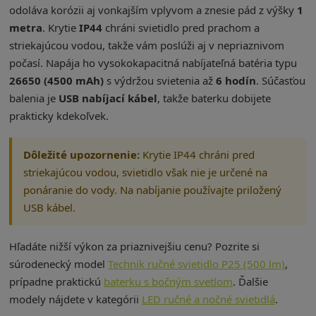
odoláva korózii aj vonkajším vplyvom a znesie pád z výšky
1
metra
. Krytie
IP44
chráni svietidlo pred prachom a
striekajúcou vodou, takže vám poslúži aj v nepriaznivom
počasí. Napája ho vysokokapacitná nabíjateľná batéria typu
26650 (4500 mAh)
s výdržou svietenia až
6 hodín
. Súčasťou
balenia je
USB nabíjací kábel
, takže baterku dobijete
prakticky kdekoľvek.
Dôležité upozornenie:
Krytie IP44 chráni pred
striekajúcou vodou, svietidlo však nie je určené na
ponáranie do vody. Na nabíjanie používajte priložený
USB kábel.
Hľadáte nižší výkon za priaznivejšiu cenu? Pozrite si
súrodenecký model
Technik ručné svietidlo P25 (500 lm)
,
prípadne praktickú
baterku s bočným svetlom
. Ďalšie
modely nájdete v kategórii
LED ručné a nočné svietidlá
.