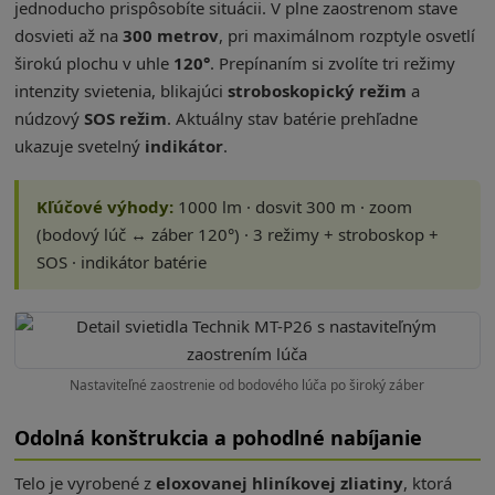
jednoducho prispôsobíte situácii. V plne zaostrenom stave
dosvieti až na
300 metrov
, pri maximálnom rozptyle osvetlí
širokú plochu v uhle
120°
. Prepínaním si zvolíte tri režimy
intenzity svietenia, blikajúci
stroboskopický režim
a
núdzový
SOS režim
. Aktuálny stav batérie prehľadne
ukazuje svetelný
indikátor
.
Kľúčové výhody:
1000 lm · dosvit 300 m · zoom
(bodový lúč ↔ záber 120°) · 3 režimy + stroboskop +
SOS · indikátor batérie
Nastaviteľné zaostrenie od bodového lúča po široký záber
Odolná konštrukcia a pohodlné nabíjanie
Telo je vyrobené z
eloxovanej hliníkovej zliatiny
, ktorá