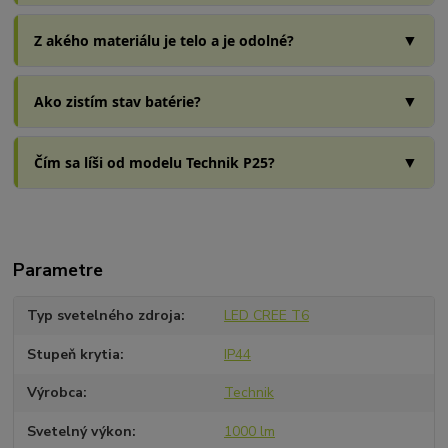
▼
Z akého materiálu je telo a je odolné?
▼
Ako zistím stav batérie?
▼
Čím sa líši od modelu Technik P25?
Parametre
Typ svetelného zdroja
LED CREE T6
Stupeň krytia
IP44
Výrobca
Technik
Svetelný výkon
1000 lm