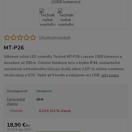
Ohodnotiť produkt
MT-P26
Výkonné ručné LED svietidlo Technik MT-P26 s jasom 1000 lúmenov a
dosvitom až 300 m. Odolné hliníkové telo s krytím IP44, nastaviteľné
zaostrenie od bodového lúča po široký záber 120°, tri režimy svietenia,
stroboskop a SOS. Výdrž až 6 hodín a nabíjanie cez USB.
celý popis
Dostupnosť
Skladom
Cena pred
25 €
zľavou
Ušetríte
6,10 € (
24
% zľava)
18,90 €
/
ks
15,37 €
bez DPH