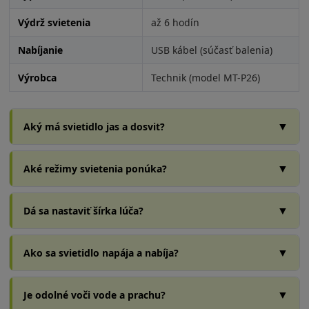
Výdrž svietenia
až 6 hodín
Nabíjanie
USB kábel (súčasť balenia)
Výrobca
Technik (model MT-P26)
▼
Aký má svietidlo jas a dosvit?
▼
Aké režimy svietenia ponúka?
▼
Dá sa nastaviť šírka lúča?
▼
Ako sa svietidlo napája a nabíja?
▼
Je odolné voči vode a prachu?