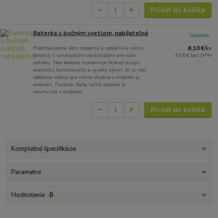
Pridať do košíka
Baterka s bočným svetlom, nabíjateľná
Skladom
Predstavujeme Vám modernú a spoľahlivú ručnú
6,10 €
/
ks
baterku s vynikajúcimi vlastnosťami pre vaše
4,96 €
bez DPH
potreby. Táto baterka kombinuje štýlový dizajn,
praktickú funkcionalitu a vysoký výkon, čo ju robí
ideálnou voľbou pre rôzne situácie v interiéri aj
exteriéri. Funkcia: Naša ručná baterka je
navrhnutá s ohľadom...
Pridať do košíka
Kompletné špecifikácie
Parametre
Hodnotenie
0