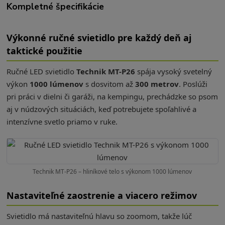
Kompletné špecifikácie
Výkonné ručné svietidlo pre každý deň aj
taktické použitie
Ručné LED svietidlo
Technik MT-P26
spája vysoký svetelný
výkon
1000 lúmenov
s dosvitom až
300 metrov
. Poslúži
pri práci v dielni či garáži, na kempingu, prechádzke so psom
aj v núdzových situáciách, keď potrebujete spoľahlivé a
intenzívne svetlo priamo v ruke.
Technik MT-P26 – hliníkové telo s výkonom 1000 lúmenov
Nastaviteľné zaostrenie a viacero režimov
Svietidlo má nastaviteľnú hlavu so zoomom, takže lúč