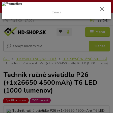
🏖️ DOVOLENKA 30.7.2026 – 9.8.2026 · Objednávky vybavíme po
návrate. Ďakujeme za trpezlivosť!
Zatvoriť
0
ks
+421 949 353 157
za
0 €
( Po - Pia 8:00 - 17:00 )
Menu
Hľadať
Úvod
LED OSVETLENIE / SVIETIDLÁ
LED RUČNÉ / NOČNÉ SVIETIDLÁ
Technik ručné svietidlo P26 (+1x26650 4500mAh) T6 LED (1000 lumenov)
Technik ručné svietidlo P26
(+1x26650 4500mAh) T6 LED
(1000 lumenov)
Špeciálna ponuka
TOP produkt