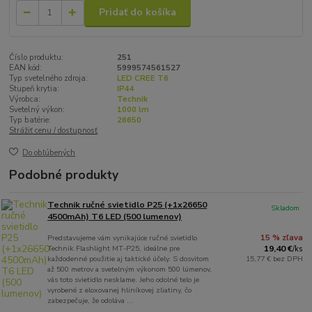
Pridať do košíka
Číslo produktu:
251
EAN kód:
5999574561527
Typ svetelného zdroja:
LED CREE T6
Stupeň krytia:
IP44
Výrobca:
Technik
Svetelný výkon:
1000 lm
Typ batérie:
26650
Strážiť cenu / dostupnosť
Do obľúbených
Podobné produkty
Technik ručné svietidlo P25 (+1x26650
Skladom
4500mAh) T6 LED (500 lumenov)
Predstavujeme vám vynikajúce ručné svietidlo
15 % zľava
Technik Flashlight MT-P25, ideálne pre
19,40 €
/
ks
každodenné použitie aj taktické účely. S dosvitom
15,77 €
bez DPH
až 500 metrov a svetelným výkonom 500 lúmenov,
vás toto svietidlo nesklame. Jeho odolné telo je
vyrobené z eloxovanej hliníkovej zliatiny, čo
zabezpečuje, že odoláva ...