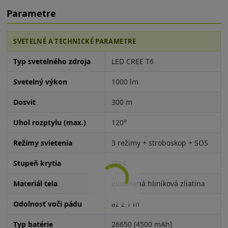
Parametre
SVETELNÉ A TECHNICKÉ PARAMETRE
Typ svetelného zdroja
LED CREE T6
Svetelný výkon
1000 lm
Dosvit
300 m
Uhol rozptylu (max.)
120°
Režimy svietenia
3 režimy + stroboskop + SOS
Stupeň krytia
IP44
Materiál tela
eloxovaná hliníková zliatina
Odolnosť voči pádu
až z 1 m
Typ batérie
26650 (4500 mAh)