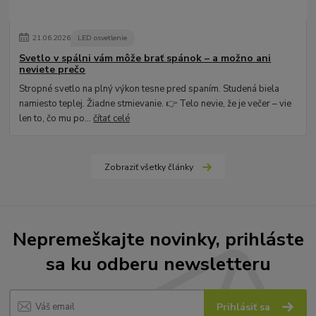
21
.
06
.
2026
LED osvetlenie
Svetlo v spálni vám môže brať spánok – a možno ani
neviete prečo
Stropné svetlo na plný výkon tesne pred spaním. Studená biela
namiesto teplej. Žiadne stmievanie. 👉 Telo nevie, že je večer – vie
len to, čo mu po...
čítať celé
Zobraziť všetky články
Nepremeškajte novinky, prihláste
sa ku odberu newsletteru
Prihlásiť sa