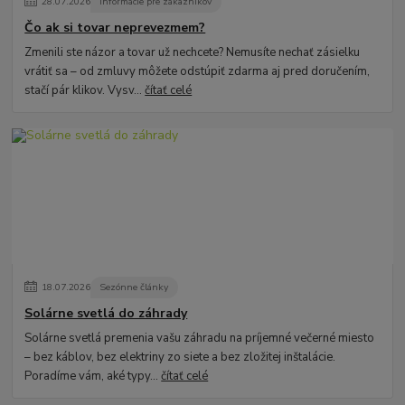
28
.
07
.
2026
Informácie pre zákazníkov
Čo ak si tovar neprevezmem?
Zmenili ste názor a tovar už nechcete? Nemusíte nechať zásielku
vrátiť sa – od zmluvy môžete odstúpiť zdarma aj pred doručením,
stačí pár klikov. Vysv...
čítať celé
18
.
07
.
2026
Sezónne články
Solárne svetlá do záhrady
Solárne svetlá premenia vašu záhradu na príjemné večerné miesto
– bez káblov, bez elektriny zo siete a bez zložitej inštalácie.
Poradíme vám, aké typy...
čítať celé