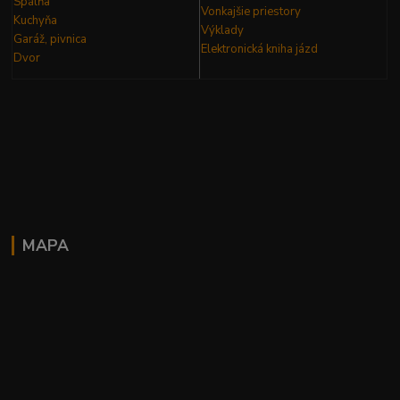
Spálňa
Vonkajšie priestory
Kuchyňa
Výklady
Garáž, pivnica
Elektronická kniha
jázd
Dvor
MAPA