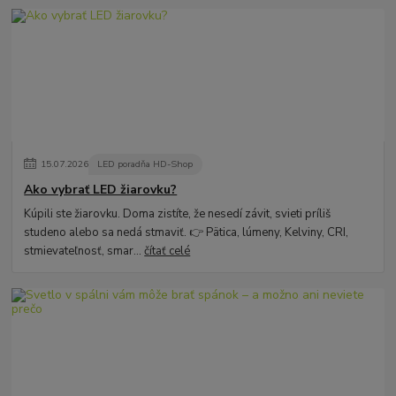
15
.
07
.
2026
LED poradňa HD-Shop
Ako vybrať LED žiarovku?
Kúpili ste žiarovku. Doma zistíte, že nesedí závit, svieti príliš
studeno alebo sa nedá stmaviť. 👉 Pätica, lúmeny, Kelviny, CRI,
stmievateľnosť, smar...
čítať celé