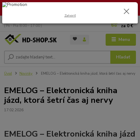
🏖️ DOVOLENKA 30.7.2026 – 9.8.2026 · Objednávky vybavíme po
návrate. Ďakujeme za trpezlivosť!
Zatvoriť
0
ks
+421 949 353 157
za
0 €
( Po - Pia 8:00 - 17:00 )
Menu
Hľadať
Úvod
Novinky
EMELOG – Elektronická kniha jázd, ktorá šetrí čas aj nervy
EMELOG – Elektronická kniha
jázd, ktorá šetrí čas aj nervy
17.02.2026
EMELOG – Elektronická kniha jázd