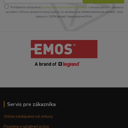
Prihlásením súhlasíte so
spracovaním vašich osobných údajov
v zmysle platných zákonov a
nariadení v SR a so zasielaním email ponúk. Zo zasielania sa môžete kedykoľvek odhlásiť. Vaše
údaje sú v 100% bezpečí. Neposielame SPAM.
Servis pre zákazníka
Online odstúpenie od zmluvy
Poučenie o uplatnení práva