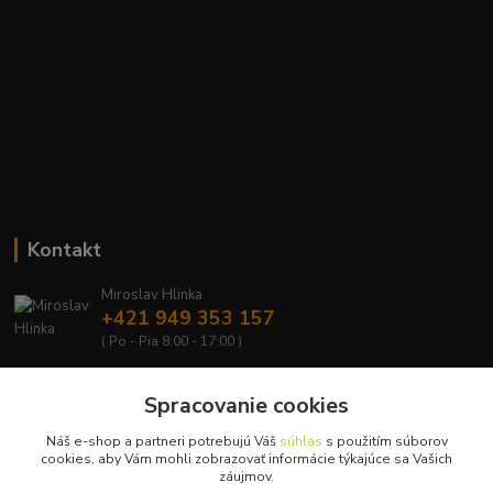
Kontakt
Miroslav Hlinka
+421 949 353 157
( Po - Pia 8:00 - 17:00 )
info@hd-shop.sk
Spracovanie cookies
Náš e-shop a partneri potrebujú Váš
súhlas
s použitím súborov
cookies, aby Vám mohli zobrazovať informácie týkajúce sa Vašich
záujmov.