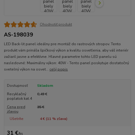
Ohodnotiť produkt
AS-198039
LED Back-lit panel ideálny pre montáž do rastrových stropov. Tento
produkt vám prináša špičkový výkon a kvalitu osvetlenia, aby váš interiér
zažiaril jasne a efektívne. Hlavné parametre tohto LED panelu sú
nasledovné: Maximálny výkon: 40W - Tento panel poskytuje dostatočný
svetelný výkon na osvet...
celý popis
Dostupnosť
Skladom
Recyklačný
0,49 €
poplatok kat.4
Cena pred
35 €
zľavou
Ušetríte
4 € (
11
% zľava)
31 €
/
ks