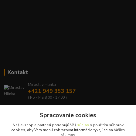
Kontakt
Miroslav Hlinka
+421 949 353 157
( Po - Pia 8:00 - 17:00 )
info@hd-shop.sk
Spracovanie cookies
Náš e-shop a partneri potrebujú Váš
súhlas
s použitím súborov
cookies, aby Vám mohli zobrazovať informácie týkajúce sa Vašich
záujmov.