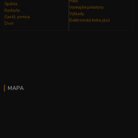
Haly
Spálňa
Vonkajšie priestory
Kuchyňa
Výklady
Garáž, pivnica
Elektronická kniha
jázd
Dvor
MAPA