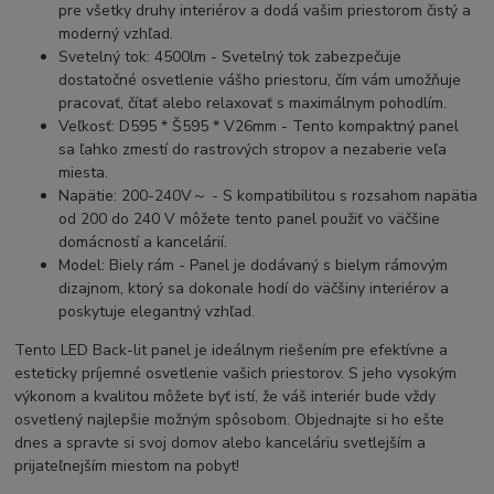
pre všetky druhy interiérov a dodá vašim priestorom čistý a
moderný vzhľad.
Svetelný tok: 4500lm - Svetelný tok zabezpečuje
dostatočné osvetlenie vášho priestoru, čím vám umožňuje
pracovať, čítať alebo relaxovať s maximálnym pohodlím.
Veľkosť: D595 * Š595 * V26mm - Tento kompaktný panel
sa ľahko zmestí do rastrových stropov a nezaberie veľa
miesta.
Napätie: 200-240V～ - S kompatibilitou s rozsahom napätia
od 200 do 240 V môžete tento panel použiť vo väčšine
domácností a kancelárií.
Model: Biely rám - Panel je dodávaný s bielym rámovým
dizajnom, ktorý sa dokonale hodí do väčšiny interiérov a
poskytuje elegantný vzhľad.
Tento LED Back-lit panel je ideálnym riešením pre efektívne a
esteticky príjemné osvetlenie vašich priestorov. S jeho vysokým
výkonom a kvalitou môžete byť istí, že váš interiér bude vždy
osvetlený najlepšie možným spôsobom. Objednajte si ho ešte
dnes a spravte si svoj domov alebo kanceláriu svetlejším a
prijateľnejším miestom na pobyt!