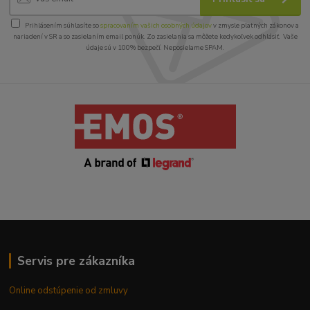
Prihlásením súhlasíte so
spracovaním vašich osobných údajov
v zmysle platných zákonov a
nariadení v SR a so zasielaním email ponúk. Zo zasielania sa môžete kedykoľvek odhlásiť. Vaše
údaje sú v 100% bezpečí. Neposielame SPAM.
Servis pre zákazníka
Online odstúpenie od zmluvy