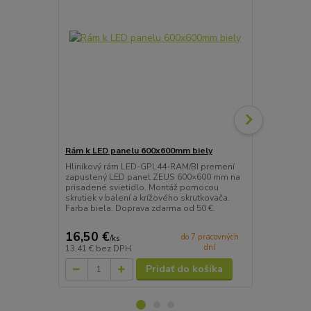
Rám k LED panelu 600x600mm biely
Sada závesn
Hliníkový rám LED-GPL44-RAM/BI premení
Sada 4 záve
zapustený LED panel ZEUS 600×600 mm na
elegantné z
prisadené svietidlo. Montáž pomocou
Kompatibiln
skrutiek v balení a krížového skrutkovača.
Dĺžka každéh
Farba biela. Doprava zdarma od 50 €.
Aigostar. Kó
16,50 €
8,10 €
do 7 pracovných
/
ks
/
sa
dní
13,41 €
bez DPH
6,59 €
bez D
Pridať do košíka