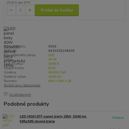
25,20 €
bez DPH
Pridať do košíka
Číslo produktu:
5559
EAN kód:
8433325198039
Typ svetelného zdroja:
LED
Výkon:
40 W
Farba svetla:
4000 K
Stupeň krytia:
IP20
Výrobca:
AIGOSTAR
Svetelný výkon:
4500 lm
Rozmery:
595 x 595 x 26
Strážiť cenu / dostupnosť
Do obľúbených
Podobné produkty
LED HIGH EFF panel biely 28W, 5040 lm,
Skladom
595x595 denná biela