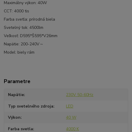
Maximálny výkon:
40W
CCT:
4000 tis
Farba svetla:
prírodná biela
Svetelný tok: 45
00lm
Veľkosť:
D595*Š595*V26mm
Napätie:
200-240V～
Model:
biely rám
Parametre
Napätie
230V 50-60Hz
Typ svetelného zdroja
LED
Výkon
40 W
Farba svetla
4000 K