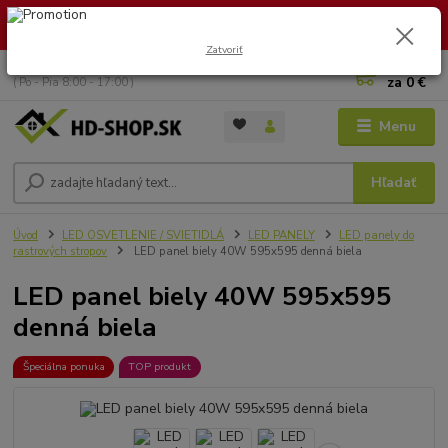
🏖️ DOVOLENKA 30.7.2026 – 9.8.2026 · Objednávky vybavíme po
návrate. Ďakujeme za trpezlivosť!
Zatvoriť
0
ks
+421 949 353 157
za
0 €
( Po - Pia 8:00 - 17:00 )
Menu
Hľadať
Úvod
LED OSVETLENIE / SVIETIDLÁ
LED PANELY
LED panely do
rastrových stropov
LED panel biely 40W 595x595 denná biela
LED panel biely 40W 595x595
denná biela
Špeciálna ponuka
TOP produkt