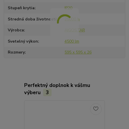
Stupeň krytia
IP20
Stredná doba životnosti
25000 h
Výrobca
AIGOSTAR
Svetelný výkon
4500 lm
Rozmery
595 x 595 x 26
Perfektný doplnok k vášmu
výberu
3