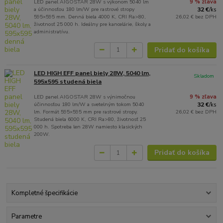
LED panel AIGOSTAR 28W s výkonom 5040 lm
9 % zľava
a účinnosťou 180 lm/W pre rastrové stropy
32 €
/
ks
595×595 mm. Denná biela 4000 K, CRI Ra>80,
26,02 €
bez DPH
životnosť 25 000 h. Ideálny pre kancelárie, školy a
administratívu.
Pridať do košíka
LED HIGH EFF panel biely 28W, 5040 lm,
Skladom
595x595 studená biela
LED panel AIGOSTAR 28W s výnimočnou
9 % zľava
účinnosťou 180 lm/W a svetelným tokom 5040
32 €
/
ks
lm. Formát 595×595 mm pre rastrové stropy.
26,02 €
bez DPH
Studená biela 6000 K, CRI Ra>80, životnosť 25
000 h. Spotreba len 28W namiesto klasických
200W.
Pridať do košíka
Kompletné špecifikácie
Parametre