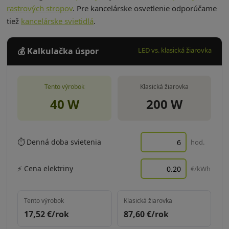
rastrových stropov
. Pre kancelárske osvetlenie odporúčame
tiež
kancelárske svietidlá
.
💰 Kalkulačka úspor
LED vs. klasická žiarovka
Tento výrobok
Klasická žiarovka
40 W
200 W
⏱ Denná doba svietenia
hod.
⚡ Cena elektriny
€/kWh
Tento výrobok
Klasická žiarovka
17,52
€/rok
87,60
€/rok