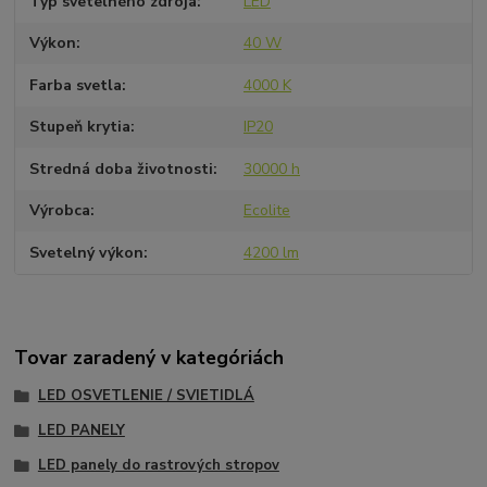
Typ svetelného zdroja
LED
Výkon
40 W
Farba svetla
4000 K
Stupeň krytia
IP20
Stredná doba životnosti
30000 h
Výrobca
Ecolite
Svetelný výkon
4200 lm
Tovar zaradený v kategóriách
LED OSVETLENIE / SVIETIDLÁ
LED PANELY
LED panely do rastrových stropov