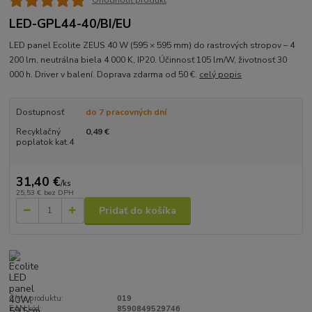
Ohodnotiť produkt
LED-GPL44-40/BI/EU
LED panel Ecolite ZEUS 40 W (595 × 595 mm) do rastrových stropov – 4
200 lm, neutrálna biela 4 000 K, IP20. Účinnosť 105 lm/W, životnosť 30
000 h. Driver v balení. Doprava zdarma od 50 €.
celý popis
Dostupnosť
do 7 pracovných dní
Recyklačný
0,49 €
poplatok kat.4
31,40 €
/
ks
25,53 €
bez DPH
Pridať do košíka
Číslo produktu:
019
EAN kód:
8590849529746