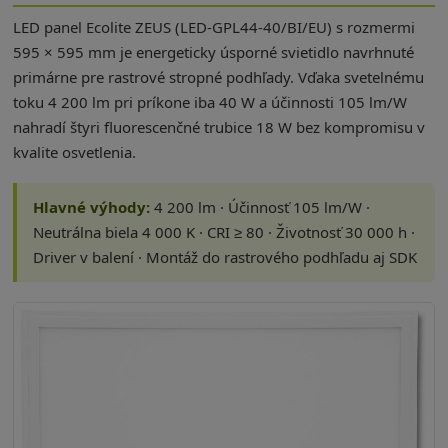
LED panel Ecolite ZEUS (LED-GPL44-40/BI/EU) s rozmermi
595 × 595 mm je energeticky úsporné svietidlo navrhnuté
primárne pre rastrové stropné podhľady. Vďaka svetelnému
toku 4 200 lm pri príkone iba 40 W a účinnosti 105 lm/W
nahradí štyri fluorescenčné trubice 18 W bez kompromisu v
kvalite osvetlenia.
Hlavné výhody:
4 200 lm · Účinnosť 105 lm/W ·
Neutrálna biela 4 000 K · CRI ≥ 80 · Životnosť 30 000 h ·
Driver v balení · Montáž do rastrového podhľadu aj SDK