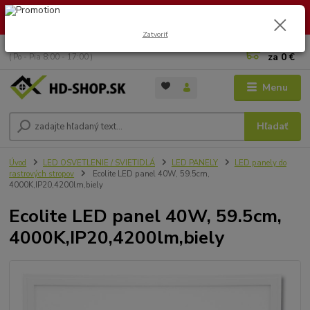
🏖️ DOVOLENKA 30.7.2026 – 9.8.2026 · Objednávky vybavíme po
návrate. Ďakujeme za trpezlivosť!
Zatvoriť
0
ks
+421 949 353 157
za
0 €
( Po - Pia 8:00 - 17:00 )
Menu
Hľadať
Úvod
LED OSVETLENIE / SVIETIDLÁ
LED PANELY
LED panely do
rastrových stropov
Ecolite LED panel 40W, 59.5cm,
4000K,IP20,4200lm,biely
Ecolite LED panel 40W, 59.5cm,
4000K,IP20,4200lm,biely