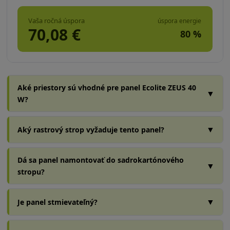
Vaša ročná úspora
úspora energie
70,08
€
80
%
Aké priestory sú vhodné pre panel Ecolite ZEUS 40
▼
W?
▼
Aký rastrový strop vyžaduje tento panel?
Dá sa panel namontovať do sadrokartónového
▼
stropu?
▼
Je panel stmievateľný?