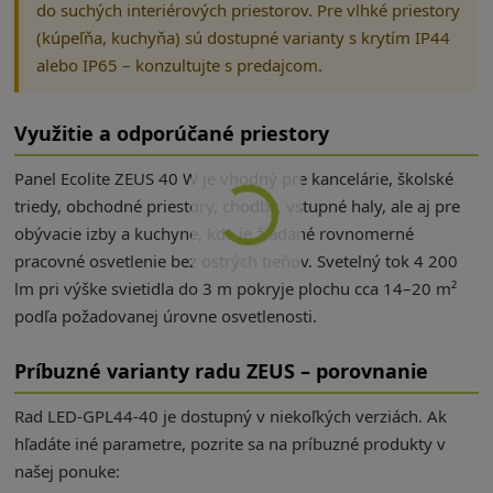
do suchých interiérových priestorov. Pre vlhké priestory
(kúpeľňa, kuchyňa) sú dostupné varianty s krytím IP44
alebo IP65 – konzultujte s predajcom.
Využitie a odporúčané priestory
Panel Ecolite ZEUS 40 W je vhodný pre kancelárie, školské
triedy, obchodné priestory, chodby, vstupné haly, ale aj pre
obývacie izby a kuchyne, kde je žiadané rovnomerné
pracovné osvetlenie bez ostrých tieňov. Svetelný tok 4 200
lm pri výške svietidla do 3 m pokryje plochu cca 14–20 m²
podľa požadovanej úrovne osvetlenosti.
Príbuzné varianty radu ZEUS – porovnanie
Rad LED-GPL44-40 je dostupný v niekoľkých verziách. Ak
hľadáte iné parametre, pozrite sa na príbuzné produkty v
našej ponuke: