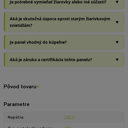
▼
Je potrebné vymieňať žiarovky alebo iné súčasti?
Aká je skutočná úspora oproti starým žiarivkovým
▼
svietidlám?
▼
Je panel vhodný do kúpeľne?
▼
Aká je záruka a certifikácia tohto panelu?
Pôvod tovaru
Parametre
Napätie
230 V