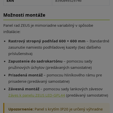
EAN
8590849529746
Možnosti montáže
Panel rad ZEUS je mimoriadne variabilný v spôsobe
inštalácie:
Rastrový stropný podhľad 600 × 600 mm
– štandardné
zasunutie namiesto podhľadovej kazety (bez ďalšieho
príslušenstva)
Zapustenie do sadrokartónu
– pomocou sady
pružinových úchytov (predávaných samostatne)
Prisadená montáž
– pomocou hliníkového rámu pre
prisadenie (predávaný samostatne)
Závesná montáž
– pomocou sady lankových závesov
Záves k panelu ZEUS LED-GPL44
(predávaný samostatne)
Upozornenie:
Panel s krytím IP20 je určený výhradne