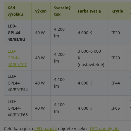
Kód
Svetelný
Výkon
Farba svetla
Krytie
výrobku
tok
LED-
4 200
GPL44-
40 W
4 000 K
IP20
lm
40/BI/EU
LED-
3 000–6 000
4 200
GPL44-
40 W
K
IP20
lm
40/BI/CCT
(nastaviteľné)
LED-
4 100
GPL44-
40 W
4 000 K
IP44
lm
40/BI/IP44
LED-
4 100
GPL44-
40 W
4 000 K
IP65
lm
40/BI/IP65
Celú kategóriu
LED panely
nájdete v sekcii
LED panely do