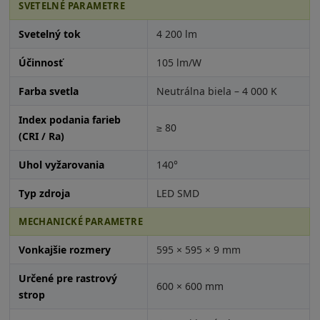
SVETELNÉ PARAMETRE
Svetelný tok
4 200 lm
Účinnosť
105 lm/W
Farba svetla
Neutrálna biela – 4 000 K
Index podania farieb
≥ 80
(CRI / Ra)
Uhol vyžarovania
140°
Typ zdroja
LED SMD
MECHANICKÉ PARAMETRE
Vonkajšie rozmery
595 × 595 × 9 mm
Určené pre rastrový
600 × 600 mm
strop