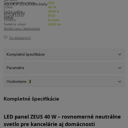
Typ svetelného zdroja:
LED
Výkon:
40 W
Farba svetla:
4000 K
Stupeň krytia:
IP20
Výrobca:
Ecolite
Svetelný výkon:
4200 lm
Strážiť cenu / dostupnosť
Do obľúbených
Kompletné špecifikácie
Parametre
Hodnotenie
2
Kompletné špecifikácie
LED panel ZEUS 40 W – rovnomerné neutrálne
svetlo pre kancelárie aj domácnosti