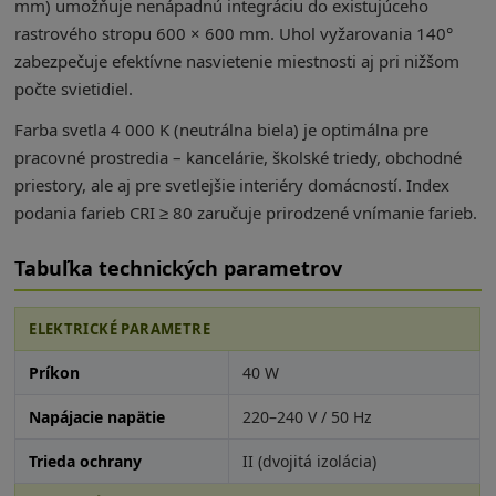
mm) umožňuje nenápadnú integráciu do existujúceho
rastrového stropu 600 × 600 mm. Uhol vyžarovania 140°
zabezpečuje efektívne nasvietenie miestnosti aj pri nižšom
počte svietidiel.
Farba svetla 4 000 K (neutrálna biela) je optimálna pre
pracovné prostredia – kancelárie, školské triedy, obchodné
priestory, ale aj pre svetlejšie interiéry domácností. Index
podania farieb CRI ≥ 80 zaručuje prirodzené vnímanie farieb.
Tabuľka technických parametrov
ELEKTRICKÉ PARAMETRE
Príkon
40 W
Napájacie napätie
220–240 V / 50 Hz
Trieda ochrany
II (dvojitá izolácia)