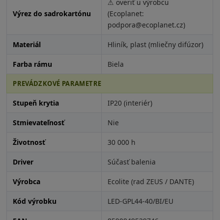
⚠ overiť u výrobcu
Výrez do sadrokartónu
(Ecoplanet:
podpora@ecoplanet.cz)
Materiál
Hliník, plast (mliečny difúzor)
Farba rámu
Biela
PREVÁDZKOVÉ PARAMETRE
Stupeň krytia
IP20 (interiér)
Stmievateľnosť
Nie
Životnosť
30 000 h
Driver
Súčasť balenia
Výrobca
Ecolite (rad ZEUS / DANTE)
Kód výrobku
LED-GPL44-40/BI/EU