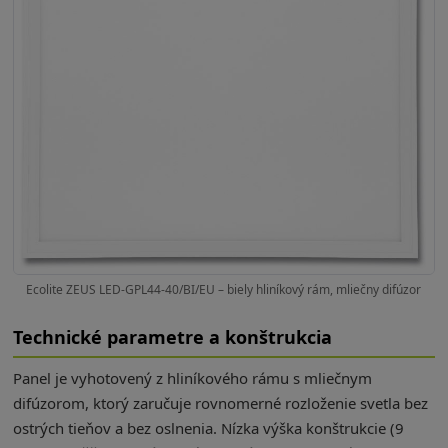
Ecolite ZEUS LED-GPL44-40/BI/EU – biely hliníkový rám, mliečny difúzor
Technické parametre a konštrukcia
Panel je vyhotovený z hliníkového rámu s mliečnym
difúzorom, ktorý zaručuje rovnomerné rozloženie svetla bez
ostrých tieňov a bez oslnenia. Nízka výška konštrukcie (9