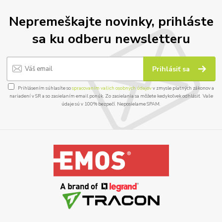
Nepremeškajte novinky, prihláste
sa ku odberu newsletteru
Prihlásiť sa
Prihlásením súhlasíte so
spracovaním vašich osobných údajov
v zmysle platných zákonov a
nariadení v SR a so zasielaním email ponúk. Zo zasielania sa môžete kedykoľvek odhlásiť. Vaše
údaje sú v 100% bezpečí. Neposielame SPAM.