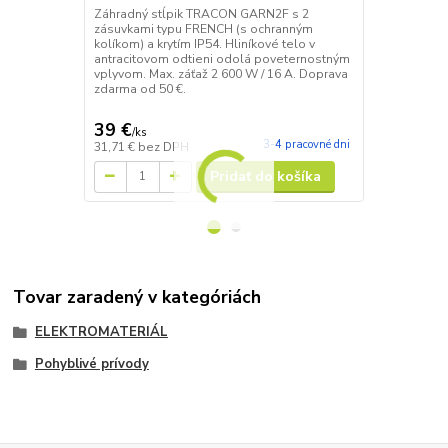
FRENCH
Záhradný stĺpik TRACON GARN2F s 2
zásuvkami typu FRENCH (s ochranným
Záhradný na
kolíkom) a krytím IP54. Hliníkové telo v
TRACON komb
antracitovom odtieni odolá poveternostným
francúzskymi
vplyvom. Max. záťaž 2 600 W / 16 A. Doprava
odolnom hlin
zdarma od 50 €.
Výška 50 cm,
Doprava zda
39 €
67 €
/
ks
/
ks
3-4 pracovné dni
31,71 €
bez DPH
54,47 €
bez 
Pridať do košíka
Tovar zaradený v kategóriách
ELEKTROMATERIÁL
Pohyblivé prívody