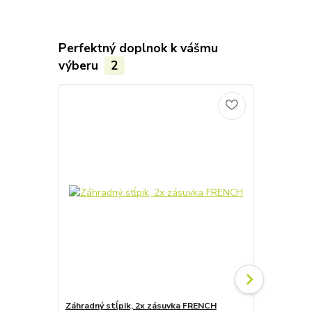
Perfektný doplnok k vášmu
výberu
2
Záhradný stĺpik, 2x zásuvka FRENCH
Záhradné svi