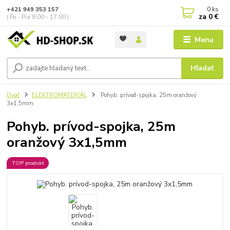
0
ks
+421 949 353 157
za
0 €
( Po - Pia 8:00 - 17:00 )
Menu
Hľadať
Úvod
ELEKTROMATERIÁL
Pohyb. prívod-spojka, 25m oranžový
3x1,5mm
Pohyb. prívod-spojka, 25m
oranžový 3x1,5mm
TOP produkt