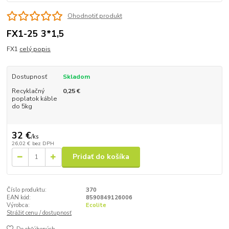
Ohodnotiť produkt
FX1-25 3*1,5
FX1
celý popis
Dostupnosť
Skladom
Recyklačný
0,25 €
poplatok káble
do 5kg
32 €
/
ks
26,02 €
bez DPH
Pridať do košíka
Číslo produktu:
370
EAN kód:
8590849126006
Výrobca:
Ecolite
Strážiť cenu / dostupnosť