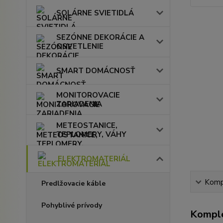
SOLÁRNE SVIETIDLÁ
SEZÓNNE DEKORÁCIE A
OSVETLENIE
SMART DOMÁCNOSŤ
MONITOROVACIE
ZARIADENIA
METEOSTANICE,
TEPLOMERY, VÁHY
ELEKTROMATERIÁL
Kompl
Predlžovacie káble
Pohyblivé prívody
Komple