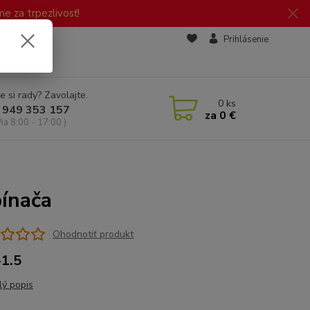
 za trpezlivosť!
zd
Prihlásenie
e si rady? Zavolajte.
0
ks
 949 353 157
za
0 €
Pia 8:00 - 17:00 )
pínača
Ohodnotiť produkt
1.5
lý popis