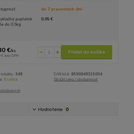
tupnosť
do 7 pracovných dní
yklačný poplatok
0,05 €
le do 0,5kg
30 €
/
ks
Pridať do košíka
 €
bez DPH
roduktu:
348
EAN kód:
8590849315004
a:
Ecolite
Strážiť cenu / dostupnosť
obľúbených
Hodnotenie
0