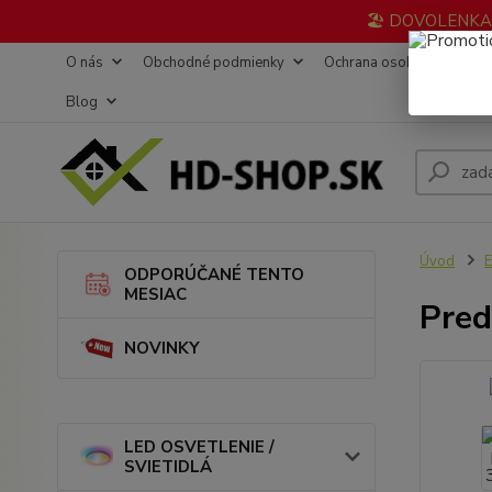
🏖️ DOVOLENKA 3
O nás
Obchodné podmienky
Ochrana osobných údajov
Blog
Úvod
ODPORÚČANÉ TENTO
MESIAC
Pred
NOVINKY
LED OSVETLENIE /
SVIETIDLÁ