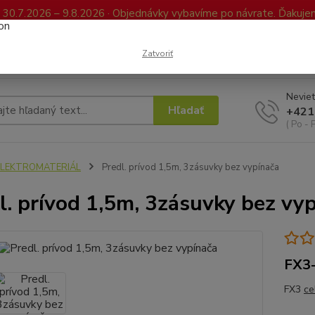
0.7.2026 – 9.8.2026 · Objednávky vybavíme po návrate. Ďakujeme
Kontakty
FAQ
Reklamácia / Vrátenie tovaru
Elektronická kniha já
Zatvoriť
Neviet
Hľadať
+421
( Po - 
ELEKTROMATERIÁL
Predl. prívod 1,5m, 3zásuvky bez vypínača
l. prívod 1,5m, 3zásuvky bez vy
FX3-
FX3
ce