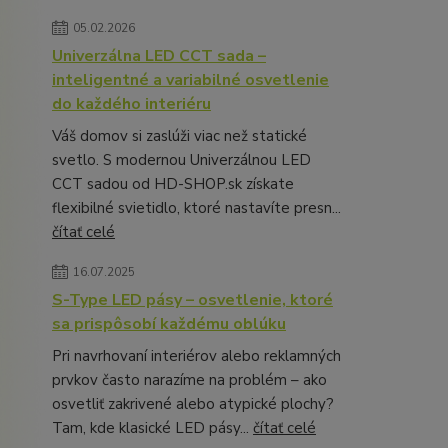
05.02.2026
Univerzálna LED CCT sada –
inteligentné a variabilné osvetlenie
do každého interiéru
Váš domov si zaslúži viac než statické
svetlo. S modernou Univerzálnou LED
CCT sadou od HD-SHOP.sk získate
flexibilné svietidlo, ktoré nastavíte presn...
čítať celé
16.07.2025
S-Type LED pásy – osvetlenie, ktoré
sa prispôsobí každému oblúku
Pri navrhovaní interiérov alebo reklamných
prvkov často narazíme na problém – ako
osvetliť zakrivené alebo atypické plochy?
Tam, kde klasické LED pásy...
čítať celé