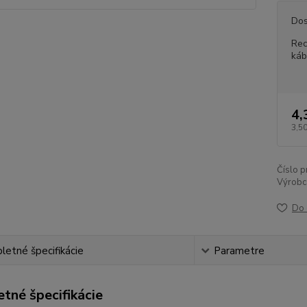
Dos
Rec
káb
4,
3,50
Číslo p
Výrobc
Do 
etné špecifikácie
Parametre
tné špecifikácie