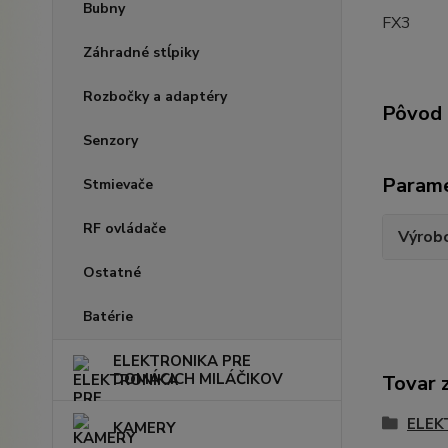
Bubny
FX3
Záhradné stĺpiky
Rozbočky a adaptéry
Pôvod 
Senzory
Param
Stmievače
RF ovládače
Výrob
Ostatné
Batérie
ELEKTRONIKA PRE
DOMÁCICH MILÁČIKOV
Tovar 
ELEK
KAMERY