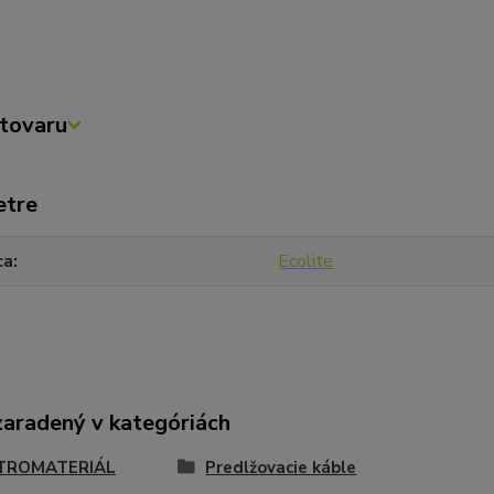
tovaru
etre
ca
Ecolite
zaradený v kategóriách
TROMATERIÁL
Predlžovacie káble