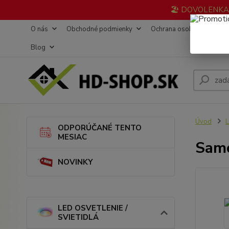
🏖️ DOVOLENKA 3
O nás
Obchodné podmienky
Ochrana osobných údajov
Blog
Úvod
L
ODPORÚČANÉ TENTO
MESIAC
Samo
NOVINKY
LED OSVETLENIE /
SVIETIDLÁ