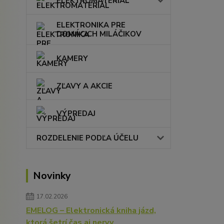
ELEKTROMATERIÁL
ELEKTRONIKA PRE
DOMÁCICH MILÁČIKOV
KAMERY
ZĽAVY A AKCIE
VÝPREDAJ
ROZDELENIE PODĽA ÚČELU
Novinky
17.02.2026
EMELOG – Elektronická kniha jázd,
ktorá šetrí čas aj nervy