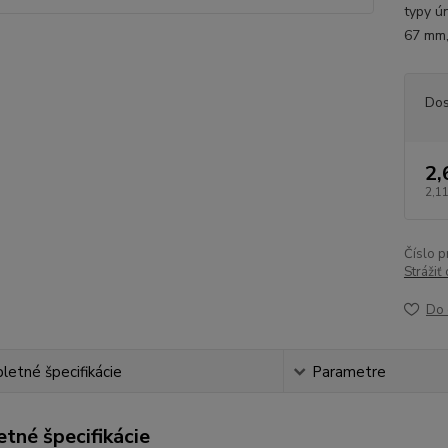
typy ú
67 mm,
Dos
2,
2,11
Číslo p
Strážiť
Do 
etné špecifikácie
Parametre
tné špecifikácie