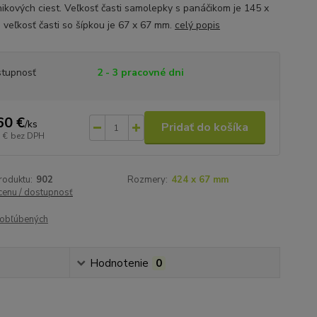
nikových ciest. Veľkosť časti samolepky s panáčikom je 145 x
 veľkosť časti so šípkou je 67 x 67 mm.
celý popis
tupnosť
2 - 3 pracovné dni
60 €
/
ks
Pridať do košíka
 €
bez DPH
roduktu:
902
Rozmery:
424 x 67 mm
 cenu / dostupnosť
obľúbených
Hodnotenie
0