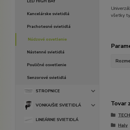
LED HIGH BAY
Univerzá
Kancelárske svietidlá
všetky ty
Prachotesné svietidlá
Núdzové osvetlenie
Param
Nástenné svietidlá
Rozme
Pouličné osvetlenie
Senzorové svietidlá
STROPNICE
Tovar 
VONKAJŠIE SVIETIDLÁ
TECH
LINEÁRNE SVIETIDLÁ
Haly