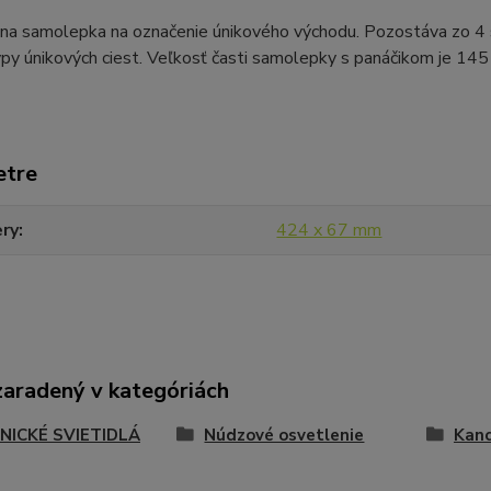
lna samolepka na označenie únikového východu. Pozostáva zo 4 
py únikových ciest. Veľkosť časti samolepky s panáčikom je 145
etre
ry
424 x 67 mm
zaradený v kategóriách
NICKÉ SVIETIDLÁ
Núdzové osvetlenie
Kanc