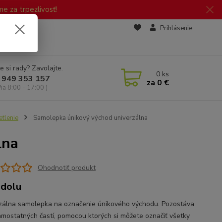
 za trpezlivosť!
zd
Prihlásenie
e si rady? Zavolajte.
0
ks
 949 353 157
za
0 €
Pia 8:00 - 17:00 )
tlenie
Samolepka únikový východ univerzálna
lna
Ohodnotiť produkt
 dolu
zálna samolepka na označenie únikového východu. Pozostáva
amostatných častí, pomocou ktorých si môžete označiť všetky