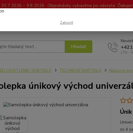
0.7.2026 – 9.8.2026 · Objednávky vybavíme po návrate. Ďakujeme
Kontakty
FAQ
Reklamácia / Vrátenie tovaru
Elektronická kniha já
Zatvoriť
Neviet
Hľadať
+421
( Po - 
ED OSVETLENIE / SVIETIDLÁ
TECHNICKÉ SVIETIDLÁ
Núdzové osve
lepka únikový východ univerzá
Únik
Univer
zo 4 s