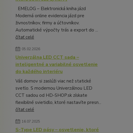
EMELOG – Elektronická kniha jázd
Moderná online evidencia jázd pre
živnostníkov, firmy a účtovníkov.
Automatické výpočty trás a export do ...
čítať celé
05.02.2026
Univerzálna LED CCT sada –
inteligentné a variabilné osvetlenie
do každého interiéru
Váš domov si zaslúži viac než statické
svetlo. S modernou Univerzálnou LED
CCT sadou od HD-SHOP.sk získate
flexibilné svietidlo, ktoré nastavíte presn...
čítať celé
16.07.2025
S-Type LED pásy – osvetlenie, ktoré