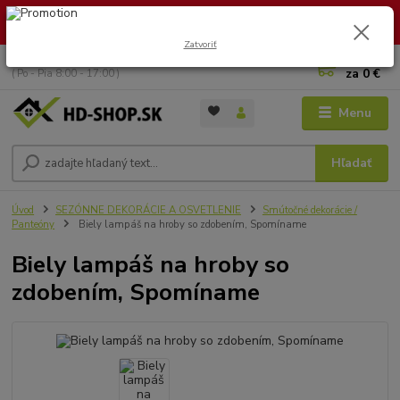
🏖️ DOVOLENKA 30.7.2026 – 9.8.2026 · Objednávky vybavíme po
návrate. Ďakujeme za trpezlivosť!
Zatvoriť
0
ks
+421 949 353 157
za
0 €
( Po - Pia 8:00 - 17:00 )
Menu
Hľadať
Úvod
SEZÓNNE DEKORÁCIE A OSVETLENIE
Smútočné dekorácie /
Panteóny
Biely lampáš na hroby so zdobením, Spomíname
Biely lampáš na hroby so
zdobením, Spomíname