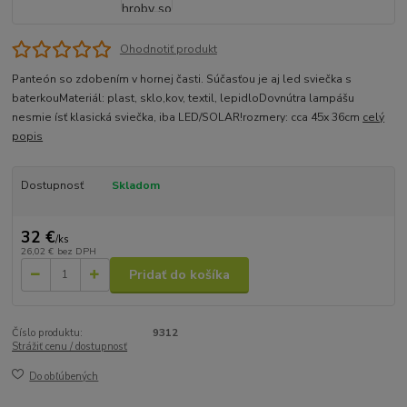
Ohodnotiť produkt
Panteón so zdobením v hornej časti. Súčasťou je aj led sviečka s
baterkouMateriál: plast, sklo,kov, textil, lepidloDovnútra lampášu
nesmie ísť klasická sviečka, iba LED/SOLAR!rozmery: cca 45x 36cm
celý
popis
Dostupnosť
Skladom
32 €
/
ks
26,02 €
bez DPH
Pridať do košíka
Číslo produktu:
9312
Strážiť cenu / dostupnosť
Do obľúbených