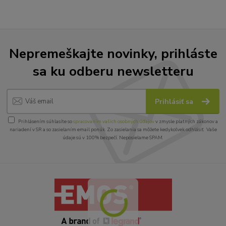
Nepremeškajte novinky, prihláste
sa ku odberu newsletteru
Prihlásiť sa
Prihlásením súhlasíte so
spracovaním vašich osobných údajov
v zmysle platných zákonov a
nariadení v SR a so zasielaním email ponúk. Zo zasielania sa môžete kedykoľvek odhlásiť. Vaše
údaje sú v 100% bezpečí. Neposielame SPAM.