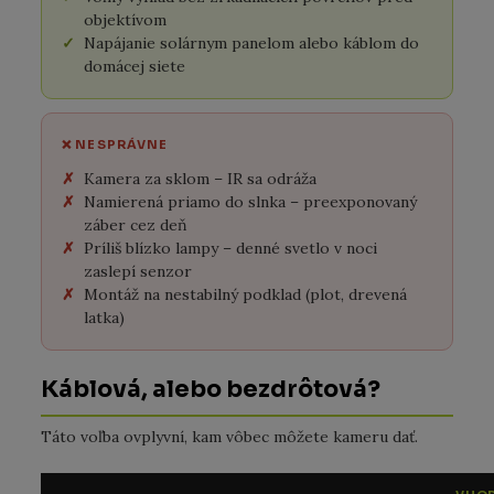
objektívom
Napájanie solárnym panelom alebo káblom do
domácej siete
❌ NESPRÁVNE
Kamera za sklom – IR sa odráža
Namierená priamo do slnka – preexponovaný
záber cez deň
Príliš blízko lampy – denné svetlo v noci
zaslepí senzor
Montáž na nestabilný podklad (plot, drevená
latka)
Káblová, alebo bezdrôtová?
Táto voľba ovplyvní, kam vôbec môžete kameru dať.