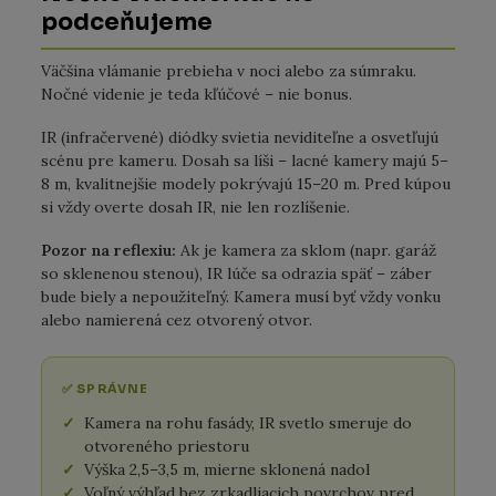
podceňujeme
Väčšina vlámanie prebieha v noci alebo za súmraku.
Nočné videnie je teda kľúčové – nie bonus.
IR (infračervené) diódky svietia neviditeľne a osvetľujú
scénu pre kameru. Dosah sa líši – lacné kamery majú 5–
8 m, kvalitnejšie modely pokrývajú 15–20 m. Pred kúpou
si vždy overte dosah IR, nie len rozlíšenie.
Pozor na reflexiu:
Ak je kamera za sklom (napr. garáž
so sklenenou stenou), IR lúče sa odrazia späť – záber
bude biely a nepoužiteľný. Kamera musí byť vždy vonku
alebo namierená cez otvorený otvor.
✅ SPRÁVNE
Kamera na rohu fasády, IR svetlo smeruje do
otvoreného priestoru
Výška 2,5–3,5 m, mierne sklonená nadol
Voľný výhľad bez zrkadliacich povrchov pred