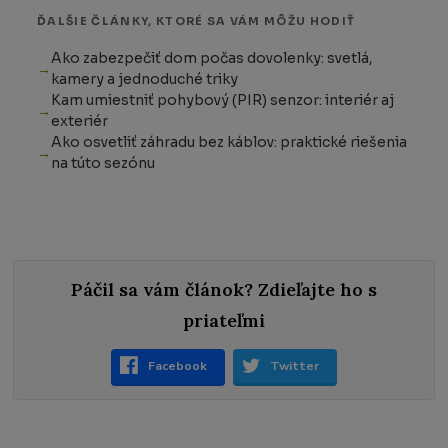
ĎALŠIE ČLÁNKY, KTORÉ SA VÁM MÔŽU HODIŤ
Ako zabezpečiť dom počas dovolenky: svetlá,
kamery a jednoduché triky
Kam umiestniť pohybový (PIR) senzor: interiér aj
exteriér
Ako osvetliť záhradu bez káblov: praktické riešenia
na túto sezónu
Páčil sa vám článok? Zdieľajte ho s
priateľmi
Facebook
Twitter