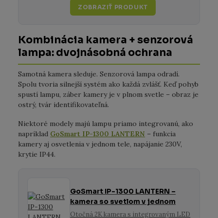
ZOBRAZIŤ PRODUKT
Kombinácia kamera + senzorová
lampa: dvojnásobná ochrana
Samotná kamera sleduje. Senzorová lampa odradí.
Spolu tvoria silnejší systém ako každá zvlášť. Keď pohyb
spustí lampu, záber kamery je v plnom svetle – obraz je
ostrý, tvár identifikovateľná.
Niektoré modely majú lampu priamo integrovanú, ako
napríklad
GoSmart IP-1300 LANTERN
– funkcia
kamery aj osvetlenia v jednom tele, napájanie 230V,
krytie IP44.
GoSmart IP-1300 LANTERN –
kamera so svetlom v jednom
Otočná 2K kamera s integrovaným LED