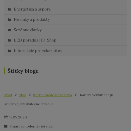
Energetika a úspora
Novinky a produkty
Sezónne články
LED poradňa HD-Shop
Informácie pre zákazníkov
Štítky blogu
Úvod
Blog
Smart a moderné riešenia
Kamera vonku: kde ju
umiestniť, aby skutočne chránila
17
.
05
.
2026
Smart a moderné riešenia