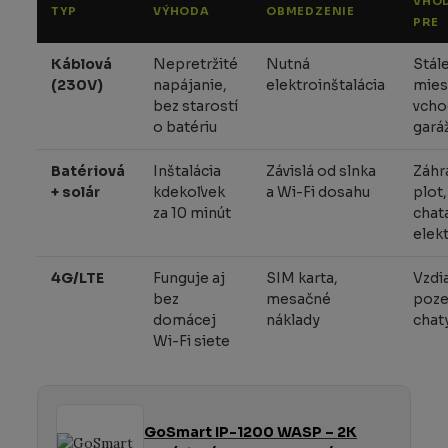
VHO
TYP
VÝHODA
OBMEDZENIE
PRE
Káblová
Nepretržité
Nutná
Stál
(230V)
napájanie,
elektroinštalácia
mies
bez starostí
vcho
o batériu
gará
Batériová
Inštalácia
Závislá od slnka
Záhr
+ solár
kdekoľvek
a Wi-Fi dosahu
plot,
za 10 minút
chat
elek
4G/LTE
Funguje aj
SIM karta,
Vzdi
bez
mesačné
poze
domácej
náklady
chat
Wi-Fi siete
GoSmart IP-1200 WASP – 2K