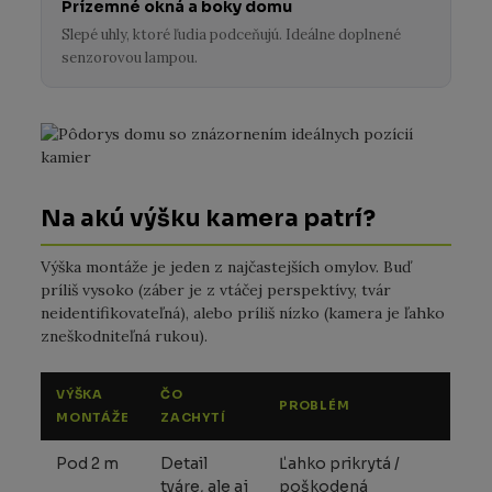
Prízemné okná a boky domu
Slepé uhly, ktoré ľudia podceňujú. Ideálne doplnené
senzorovou lampou.
Na akú výšku kamera patrí?
Výška montáže je jeden z najčastejších omylov. Buď
príliš vysoko (záber je z vtáčej perspektívy, tvár
neidentifikovateľná), alebo príliš nízko (kamera je ľahko
zneškodniteľná rukou).
VÝŠKA
ČO
PROBLÉM
MONTÁŽE
ZACHYTÍ
Pod 2 m
Detail
Ľahko prikrytá /
tváre, ale aj
poškodená