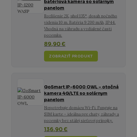
batériová kamera so solárnym
panelom
Rozlíšenie 2K, uhol 135°, dosah nočného
videnia 10 m. Batéria 9 200 mAh, IP44.
Vhodná na záhradu a vzdialené časti
pozemku.
89,90 €
ZOBRAZIŤ PRODUKT
GoSmart IP-6000 OWL – otočná
kamera 4G/LTE so solárnym
panelom
Nepotrebuje domácu Wi-Fi. Funguje na
SIM karte – ideálna pre chaty, záhrady a
pozemky bez stálej sieťovej prípojky.
136,90 €