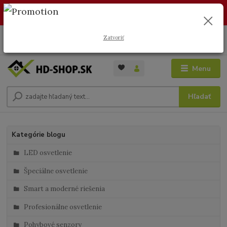
🏖️ DOVOLENKA 30.7.2026 – 9.8.2026 · Objednávky vybavíme po
návrate. Ďakujeme za trpezlivosť!
0
ks
Zatvoriť
+421 949 353 157
za
0 €
( Po - Pia 8:00 - 17:00 )
Menu
Hľadať
Kategórie blogu
LED osvetlenie
Špeciálne osvetlenie
Smart a moderné riešenia
Profesionálne osvetlenie
Pohybové senzory