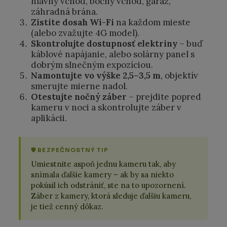
hlavný vchod, bočný vchod, garáž,
záhradná brána.
Zistite dosah Wi-Fi
na každom mieste
(alebo zvažujte 4G model).
Skontrolujte dostupnosť elektriny
– buď
káblové napájanie, alebo solárny panel s
dobrým slnečným expozíciou.
Namontujte vo výške 2,5–3,5 m
, objektív
smerujte mierne nadol.
Otestujte nočný záber
– prejdite popred
kameru v noci a skontrolujte záber v
aplikácii.
🛡 BEZPEČNOSTNÝ TIP
Umiestnite aspoň jednu kameru tak, aby
snímala ďalšie kamery – ak by sa niekto
pokúsil ich odstrániť, ste na to upozornení.
Záber z kamery, ktorá sleduje ďalšiu kameru,
je tiež cenný dôkaz.