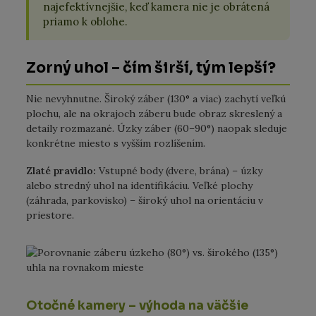
najefektívnejšie, keď kamera nie je obrátená
priamo k oblohe.
Zorný uhol – čím širší, tým lepší?
Nie nevyhnutne. Široký záber (130° a viac) zachytí veľkú
plochu, ale na okrajoch záberu bude obraz skreslený a
detaily rozmazané. Úzky záber (60–90°) naopak sleduje
konkrétne miesto s vyšším rozlíšením.
Zlaté pravidlo:
Vstupné body (dvere, brána) – úzky
alebo stredný uhol na identifikáciu. Veľké plochy
(záhrada, parkovisko) – široký uhol na orientáciu v
priestore.
Otočné kamery – výhoda na väčšie