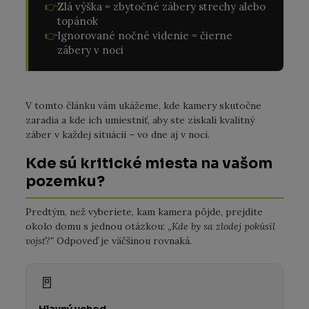
👉
Zlá výška = zbytočné zábery strechy alebo
topánok
👉
Ignorované nočné videnie = čierne
zábery v noci
V tomto článku vám ukážeme, kde kamery skutočne
zaradia a kde ich umiestniť, aby ste získali kvalitný
záber v každej situácii – vo dne aj v noci.
Kde sú kritické miesta na vašom
pozemku?
Predtým, než vyberiete, kam kamera pôjde, prejdite
okolo domu s jednou otázkou:
„Kde by sa zlodej pokúsil
vojsť?"
Odpoveď je väčšinou rovnaká.
🚪
Hlavný vchod