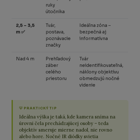
ruky
útočníka
2,5 – 3,5
Tvár,
Ideálna zóna –
m ✅
postava,
bezpečná aj
poznávacie
informatívna
značky
Nad 4 m
Prehľadový
Tvár
záber
neidentifikovateľná,
celého
náklony objektívu
priestoru
obmedzujú nočné
videnie
💡 PRAKTICKÝ TIP
Ideálna výška je taká, kde kamera sníma na
úrovni čela prechádzajúcej osoby – teda
objektív smeruje mierne nadol, nie rovno
alebo hore. Nočné IR diódky svietia