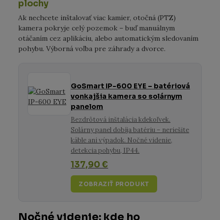
plochy
Ak nechcete inštalovať viac kamier, otočná (PTZ)
kamera pokryje celý pozemok – buď manuálnym
otáčaním cez aplikáciu, alebo automatickým sledovaním
pohybu. Výborná voľba pre záhrady a dvorce.
GoSmart IP-600 EYE – batériová
vonkajšia kamera so solárnym
panelom
Bezdrôtová inštalácia kdekoľvek.
Solárny panel dobíja batériu – neriešite
káble ani výpadok. Nočné videnie,
detekcia pohybu, IP44.
137,90 €
ZOBRAZIŤ PRODUKT
Nočné videnie: kde ho