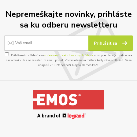
Nepremeškajte novinky, prihláste
sa ku odberu newsletteru
Prihlásiť sa
Prihlásením súhlasíte so
spracovaním vašich osobných údajov
v zmysle platných zákonov a
nariadení v SR a so zasielaním email ponúk. Zo zasielania sa môžete kedykoľvek odhlásiť. Vaše
údaje sú v 100% bezpečí. Neposielame SPAM.