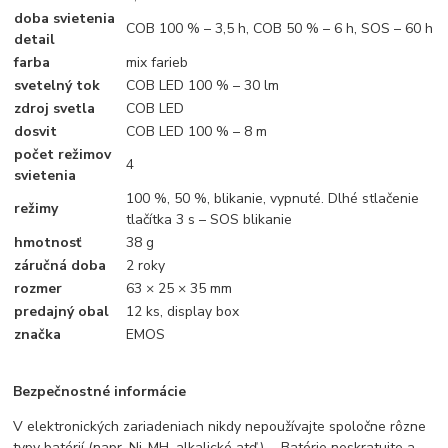
doba svietenia
COB 100 % – 3,5 h, COB 50 % – 6 h, SOS – 60 h
detail
farba
mix farieb
svetelný tok
COB LED 100 % – 30 lm
zdroj svetla
COB LED
dosvit
COB LED 100 % – 8 m
počet režimov
4
svietenia
100 %, 50 %, blikanie, vypnuté. Dlhé stlačenie
režimy
tlačítka 3 s – SOS blikanie
hmotnosť
38 g
záručná doba
2 roky
rozmer
63 × 25 × 35 mm
predajný obal
12 ks, display box
značka
EMOS
Bezpečnostné informácie
V elektronických zariadeniach nikdy nepoužívajte spoločne rôzne
typy batérií (napr. Ni-MH, alkalické atď.). - Batérie neskratujte a