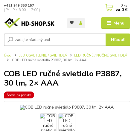
0
ks
+421 949 353 157
za
0 €
( Po - Pia 8:00 - 17:00 )
Menu
Hľadať
Úvod
LED OSVETLENIE / SVIETIDLÁ
LED RUČNÉ / NOČNÉ SVIETIDLÁ
COB LED ručné svietidlo P3887, 30 lm, 2× AAA
COB LED ručné svietidlo P3887,
30 lm, 2× AAA
Špeciálna ponuka