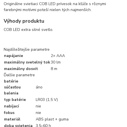
Originálne svietiaci COB LED prívesok na kľúče s rôznymi
farebnými motívmi poteší nielen tých najmenších.
Výhody produktu
COB LED extra silné svetlo.
Najdôležitejšie parametre
napájanie
2× AAA
maximálny svetelný tok
30 lm
maximálny dosvit
8 m
Ďalšie parametre
batérie
súčasťou
áno
balenia
typ batérie
LR03 (1,5 V)
nabíjací
nie
fokus
nie
materiál
ABS plast + guma
doba svietenia
3,5–60 h