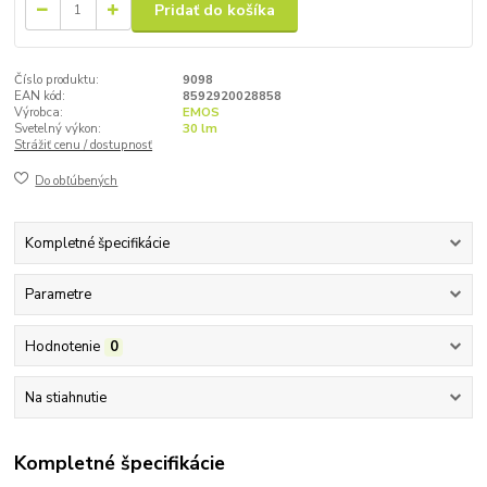
Pridať do košíka
Číslo produktu:
9098
EAN kód:
8592920028858
Výrobca:
EMOS
Svetelný výkon:
30 lm
Strážiť cenu / dostupnosť
Do obľúbených
Kompletné špecifikácie
Parametre
Hodnotenie
0
Na stiahnutie
Kompletné špecifikácie