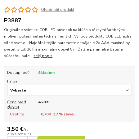
Ohodnotiť produkt
P3887
Originálne svietiaci COB LED prívesok na kľúče s rôznymi farebnými
motívmi poteší nielen tých najmenších. Výhody produktu COB LED extra
silné svetlo. Najdôležitejšie parametre napájanie 2× AAA maximálny
svetelný tok 30 lm maximálny dosvit 8 m Ďalšie parametre batérie
súčasťou bale...
celý popis
Dostupnosť
Skladom
Farba
Cena pred
4,20 €
zľavou
Ušetríte
0,70 € (
17
% zľava)
3,50 €
/
ks
2,85 €
bez DPH