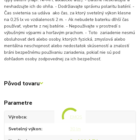
nevhadzujte ich do ohňa. - Dodržiavajte správnu polaritu batérií. -
Čas svietenia sa udáva ako čas, za ktorý svetelný výkon klesne
na 0,25 lx vo vzdialenosti 2 m. - Ak nebudete baterku dlhší čas
používať, vyberte z nej batérie. - Nepoužívajte v prostredí s
výbušnými výparmi a horľavým prachom. - Toto zariadenie nesmú
obsluhovať deti alebo osoby, ktorých fyzická, zmyslová alebo
mentálna neschopnosť alebo nedostatok skúseností a znalostí
bráni bezpečnému používaniu zariadenia, pokiaľ nie sú pod
dohľadom osoby zodpovednej za ich bezpečnosť.
Pôvod tovaru
Parametre
Výrobca
EMOS
Svetelný výkon
30 lm