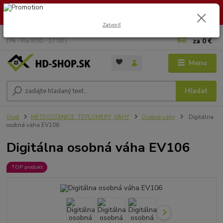
🏖️ DOVOLENKA 30.7.2026 – 9.8.2026 · Objednávky vybavíme po
návrate. Ďakujeme za trpezlivosť!
Zatvoriť
0
ks
+421 949 353 157
za
0 €
( Po - Pia 8:00 - 17:00 )
Menu
Hľadať
Úvod
METEOSTANICE, TEPLOMERY, VÁHY
Osobné váhy
Digitálna
osobná váha EV106
Digitálna osobná váha EV106
TOP produkt