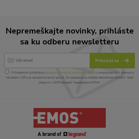
Nepremeškajte novinky, prihláste
sa ku odberu newsletteru
Prihlásiť sa
Prihlásením súhlasíte so
spracovaním vašich osobných údajov
v zmysle platných zákonov a
nariadení v SR a so zasielaním email ponúk. Zo zasielania sa môžete kedykoľvek odhlásiť. Vaše
údaje sú v 100% bezpečí. Neposielame SPAM.