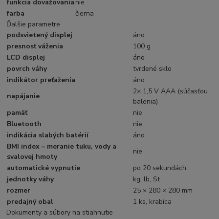
funkcia dovažovania
nie
farba
čierna
Ďalšie parametre
podsvietený displej
áno
presnosť váženia
100 g
LCD displej
áno
povrch váhy
tvrdené sklo
indikátor preťaženia
áno
2× 1,5 V AAA (súčasťou
napájanie
balenia)
pamäť
nie
Bluetooth
nie
indikácia slabých batérií
áno
BMI index – meranie tuku, vody a
nie
svalovej hmoty
automatické vypnutie
po 20 sekundách
jednotky váhy
kg, lb, St
rozmer
25 × 280 × 280 mm
predajný obal
1 ks, krabica
Dokumenty a súbory na stiahnutie