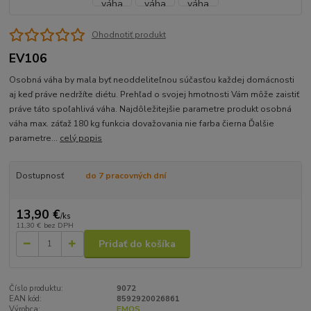
Ohodnotiť produkt
EV106
Osobná váha by mala byť neoddeliteľnou súčasťou každej domácnosti
aj keď práve nedržíte diétu. Prehľad o svojej hmotnosti Vám môže zaistiť
práve táto spoľahlivá váha. Najdôležitejšie parametre produkt osobná
váha max. záťaž 180 kg funkcia dovažovania nie farba čierna Ďalšie
parametre...
celý popis
Dostupnosť
do 7 pracovných dní
13,90 €
/
ks
11,30 €
bez DPH
Pridať do košíka
Číslo produktu:
9072
EAN kód:
8592920026861
Výrobca:
EMOS