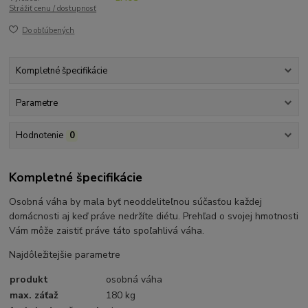
Strážiť cenu / dostupnosť
Do obľúbených
Kompletné špecifikácie
Parametre
Hodnotenie
0
Kompletné špecifikácie
Osobná váha by mala byť neoddeliteľnou súčasťou každej
domácnosti aj keď práve nedržíte diétu. Prehľad o svojej hmotnosti
Vám môže zaistiť práve táto spoľahlivá váha.
Najdôležitejšie parametre
produkt
osobná váha
max. záťaž
180 kg