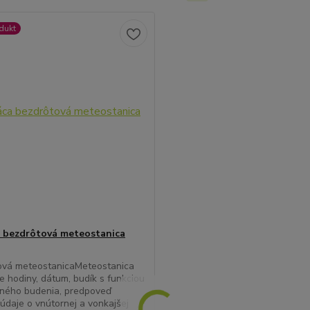
dukt
 bezdrôtová meteostanica
ová meteostanicaMeteostanica
e hodiny, dátum, budík s funkciou
ného budenia, predpoveď
 údaje o vnútornej a vonkajšej