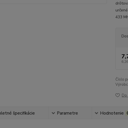
drôtov
určené
433 MH
Dos
7,
6,26
Číslo p
Výrobc
Do 
etné špecifikácie
Parametre
Hodnotenie