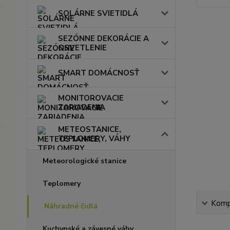
SOLÁRNE SVIETIDLÁ
SEZÓNNE DEKORÁCIE A
OSVETLENIE
SMART DOMÁCNOSŤ
MONITOROVACIE
ZARIADENIA
METEOSTANICE,
TEPLOMERY, VÁHY
Meteorologické stanice
Teplomery
Kompl
Náhradné čidlá
Kuchynské a závesné váhy