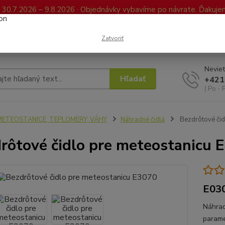
0.7.2026 – 9.8.2026 · Objednávky vybavíme po návrate. Ďakujeme
Kontakty
FAQ
Reklamácia / Vrátenie tovaru
Elektronická kniha já
Zatvoriť
Neviet
Hľadať
+421
( Po - 
METEOSTANICE, TEPLOMERY, VÁHY
Náhradné čidlá
Bezdrôtové čid
rôtové čidlo pre meteostanicu 
E03
Náhrad
parame