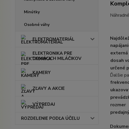
Komple
Minútky
Náhradné 
Osobné váhy
Najdôlež
ELEKTROMATERIÁL
napájani
externá
ELEKTRONIKA PRE
DOMÁCICH MILÁČIKOV
dosah v
určené p
KAMERY
Ďalšie p
frekvenc
ZĽAVY A AKCIE
ukazovat
prevádz
VÝPREDAJ
rozmer
predajný
ROZDELENIE PODĽA ÚČELU
Dokument