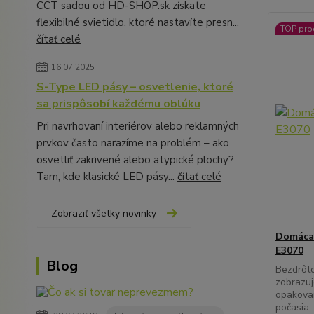
CCT sadou od HD-SHOP.sk získate
flexibilné svietidlo, ktoré nastavíte presn...
TOP pro
čítať celé
16.07.2025
S-Type LED pásy – osvetlenie, ktoré
sa prispôsobí každému oblúku
Pri navrhovaní interiérov alebo reklamných
prvkov často narazíme na problém – ako
osvetliť zakrivené alebo atypické plochy?
Tam, kde klasické LED pásy...
čítať celé
Zobraziť všetky novinky
Domáca
E3070
Blog
Bezdrôt
zobrazuj
opakova
počasia,