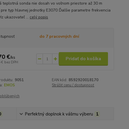
á teplotná sonda nie dosah vo voľnom priestore až 30 m
 pre typ hlavnej jednotky E3070 Ďalšie parametre frekvencia
z ukazovateľ ...
celý popis
tupnosť
do 7 pracovných dní
70 €
/
ks
Pridať do košíka
 €
bez DPH
roduktu:
9051
EAN kód:
8592920018170
a:
EMOS
Strážiť cenu / dostupnosť
obľúbených
0
Perfektný doplnok k vášmu výberu
1