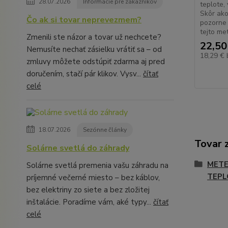
28.07.2026
Informácie pre zákazníkov
teplote,
Skôr ako
Čo ak si tovar neprevezmem?
pozorne 
tejto me
Zmenili ste názor a tovar už nechcete?
22,50
Nemusíte nechať zásielku vrátiť sa – od
18,29 €
zmluvy môžete odstúpiť zdarma aj pred
doručením, stačí pár klikov. Vysv...
čítať
celé
18.07.2026
Sezónne články
Tovar 
Solárne svetlá do záhrady
METE
Solárne svetlá premenia vašu záhradu na
TEPL
príjemné večerné miesto – bez káblov,
bez elektriny zo siete a bez zložitej
inštalácie. Poradíme vám, aké typy...
čítať
celé