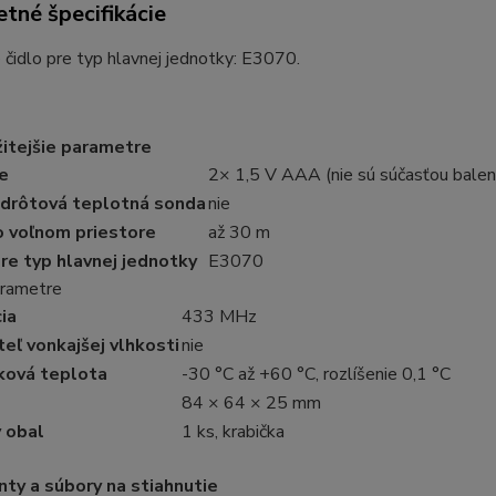
tné špecifikácie
čidlo pre typ hlavnej jednotky: E3070.
itejšie parametre
e
2× 1,5 V AAA (nie sú súčasťou balen
 drôtová teplotná sonda
nie
o voľnom priestore
až 30 m
re typ hlavnej jednotky
E3070
arametre
ia
433 MHz
eľ vonkajšej vlhkosti
nie
ková teplota
-30 °C až +60 °C, rozlíšenie 0,1 °C
84 × 64 × 25 mm
 obal
1 ks, krabička
y a súbory na stiahnutie