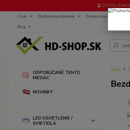
🏖️ DOVOLENKA 3
O nás
Obchodné podmienky
Ochrana osobných údajov
Blog
Úvod
ODPORÚČANÉ TENTO
MESIAC
Bezd
NOVINKY
LED OSVETLENIE /
SVIETIDLÁ