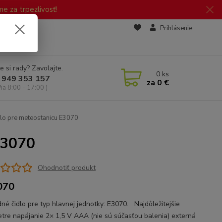
 za trpezlivosť!
zd
Prihlásenie
e si rady? Zavolajte.
0
ks
 949 353 157
za
0 €
Pia 8:00 - 17:00 )
lo pre meteostanicu E3070
E3070
Ohodnotiť produkt
070
né čidlo pre typ hlavnej jednotky: E3070. Najdôležitejšie
tre napájanie 2× 1,5 V AAA (nie sú súčasťou balenia) externá