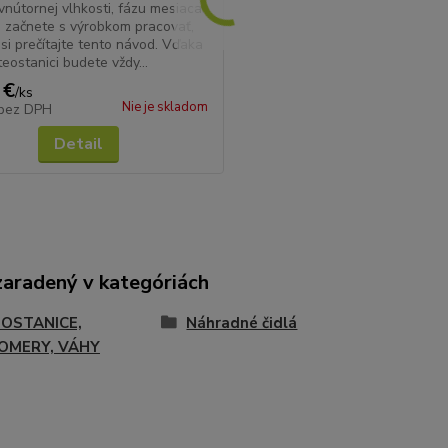
 vnútornej vlhkosti, fázu mesiaca.
 začnete s výrobkom pracovať,
si prečítajte tento návod. Vďaka
teostanici budete vždy...
 €
/
ks
Nie je skladom
bez DPH
Detail
zaradený v kategóriách
OSTANICE,
Náhradné čidlá
OMERY, VÁHY