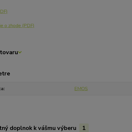
PDF)
ie o zhode
(PDF)
tovaru
etre
ca
EMOS
tný doplnok k vášmu výberu
1