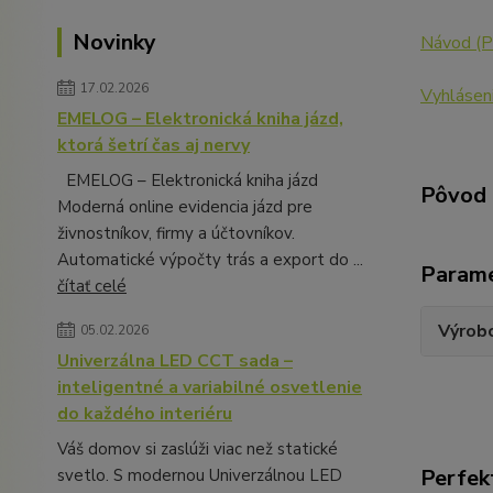
Novinky
Návod
(
17.02.2026
Vyhlásen
EMELOG – Elektronická kniha jázd,
ktorá šetrí čas aj nervy
EMELOG – Elektronická kniha jázd
Pôvod 
Moderná online evidencia jázd pre
živnostníkov, firmy a účtovníkov.
Automatické výpočty trás a export do ...
Param
čítať celé
Výrob
05.02.2026
Univerzálna LED CCT sada –
inteligentné a variabilné osvetlenie
do každého interiéru
Váš domov si zaslúži viac než statické
Perfek
svetlo. S modernou Univerzálnou LED