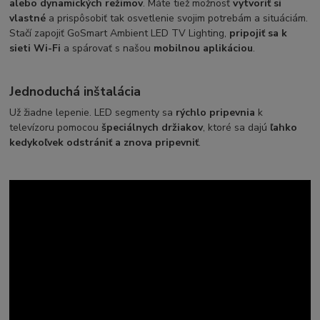
alebo dynamických režimov
. Máte tiež možnosť
vytvoriť si
vlastné
a prispôsobiť tak osvetlenie svojim potrebám a situáciám.
Stačí zapojiť GoSmart Ambient LED TV Lighting,
pripojiť sa k
sieti Wi-Fi
a spárovať s našou
mobilnou aplikáciou
.
Jednoduchá inštalácia
Už žiadne lepenie. LED segmenty sa
rýchlo pripevnia
k
televízoru pomocou
špeciálnych držiakov
, ktoré sa dajú
ľahko
kedykoľvek odstrániť a znova pripevniť
.