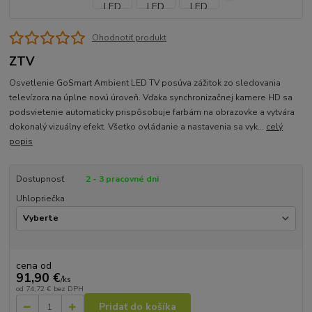
Ohodnotiť produkt
ZTV
Osvetlenie GoSmart Ambient LED TV posúva zážitok zo sledovania
televízora na úplne novú úroveň. Vďaka synchronizačnej kamere HD sa
podsvietenie automaticky prispôsobuje farbám na obrazovke a vytvára
dokonalý vizuálny efekt. Všetko ovládanie a nastavenia sa vyk...
celý
popis
Dostupnosť
2 - 3 pracovné dni
Uhlopriečka
cena od
91,90 €
/
ks
od
74,72 €
bez DPH
Pridať do košíka