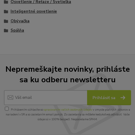
Osvetlenie / Reťaze / Svetielka
Inteligentné osvetlenie
Obývačka
Spálňa
Nepremeškajte novinky, prihláste
sa ku odberu newsletteru
Prihlásiť sa
Prihlásením súhlasíte so
spracovaním vašich osobných údajov
v zmysle platných zákonov a
nariadení v SR a so zasielaním email ponúk. Zo zasielania sa môžete kedykoľvek odhlásiť. Vaše
údaje sú v 100% bezpečí. Neposielame SPAM.