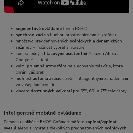
segmentové ovládanie
farieb RGBIC
synchronizácia
s hudbou prostredníctvom mikrofónu
množstvo preddefinovaných
scénických a dynamických
režimov
+ možnosť vybrať si vlastné
kompatibilný s
hlasovými asistentmi
Amazon Alexa a
Google Assistant
veľmi
príjemná atmosféra
na sledovanie televízie, ktorá
chráni váš zrak
možnosť
automatizácie
s inými inteligentnými zariadeniami
vo vašej domácnosti
viacero
dostupných veľkostí
pre 55″, 65″ a 75″ televízory
Inteligentné mobilné ovládanie
Pomocou aplikácie EMOS GoSmart môžete
zapínať/vypínať
svetlá
alebo si vybrať z niekoľkých prednastavených
scénických