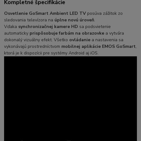
Kompletné špecifikácie
Osvetlenie GoSmart Ambient LED TV
posúva zážitok zo
sledovania televízora na
úplne novú úroveň
.
Vďaka
synchronizačnej kamere HD
sa podsvietenie
automaticky
prispôsobuje farbám na obrazovke
a vytvára
dokonalý vizuálny efekt. Všetko
ovládanie
a nastavenia sa
vykonávajú prostredníctvom
mobilnej aplikácie EMOS GoSmart
,
ktorá je k dispozícii pre systémy Android aj iOS.