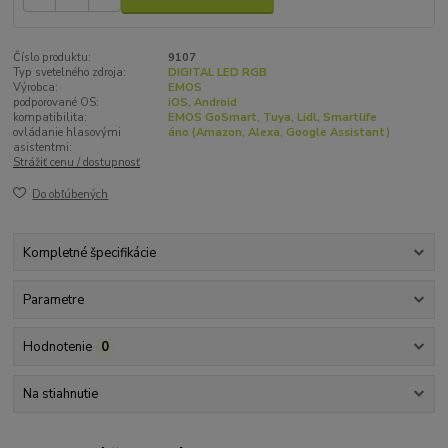
Číslo produktu:
9107
Typ svetelného zdroja:
DIGITAL LED RGB
Výrobca:
EMOS
podporované OS:
iOS, Android
kompatibilita:
EMOS GoSmart, Tuya, Lidl, Smartlife
ovládanie hlasovými
áno (Amazon, Alexa, Google Assistant)
asistentmi:
Strážiť cenu / dostupnosť
Do obľúbených
Kompletné špecifikácie
Parametre
Hodnotenie
0
Na stiahnutie