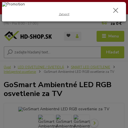
🏖️ DOVOLENKA 30.7.2026 – 9.8.2026 · Objednávky vybavíme po
návrate. Ďakujeme za trpezlivosť!
Zatvoriť
0
ks
+421 949 353 157
za
0 €
( Po - Pia 8:00 - 17:00 )
Menu
Hľadať
Úvod
LED OSVETLENIE / SVIETIDLÁ
SMART LED OSVETLENIE
Inteligentné osvetlenie
GoSmart Ambientné LED RGB osvetlenie za TV
GoSmart Ambientné LED RGB
osvetlenie za TV