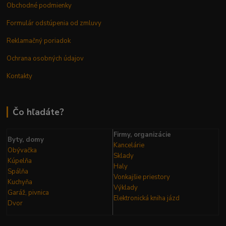
Obchodné podmienky
Formulár odstúpenia od zmluvy
Reklamačný poriadok
Ochrana osobných údajov
Kontakty
Čo hľadáte?
Firmy, organizácie
Byty, domy
Kancelárie
Obývačka
Sklady
Kúpelňa
Haly
Spálňa
Vonkajšie priestory
Kuchyňa
Výklady
Garáž, pivnica
Elektronická kniha
jázd
Dvor