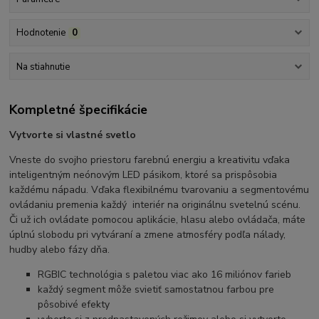
Hodnotenie
0
Na stiahnutie
Kompletné špecifikácie
Vytvorte si vlastné svetlo
Vneste do svojho priestoru farebnú energiu a kreativitu vďaka
inteligentným neónovým LED pásikom, ktoré sa prispôsobia
každému nápadu. Vďaka flexibilnému tvarovaniu a segmentovému
ovládaniu premenia každý interiér na originálnu svetelnú scénu.
Či už ich ovládate pomocou aplikácie, hlasu alebo ovládača, máte
úplnú slobodu pri vytváraní a zmene atmosféry podľa nálady,
hudby alebo fázy dňa.
RGBIC technológia s paletou viac ako 16 miliónov farieb
každý segment môže svietiť samostatnou farbou pre
pôsobivé efekty