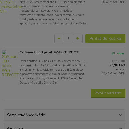
NAOPAK Smart svietidlo LED Lines sa skladá z
80,41 €
bez DPH
deviatich svetelných pásov a deviatich
hexagonálnych spojek, ktoré si môžete
rozmiestniť presne podľa svojej fantázie. Vďaka
inteligentnému ovládaniu prostredníctvom
aplikácie, hlasu alebo ovládača na kábli si môžete
...
Pridať do košíka
GoSmart LED pásik WiFi RGB/CCT
Skladom
cena od
Inteligentný LED pásik EMOS GoSmart s WiFi
23,90 €
ovládaním, RGB a CCT svetlom (2 700 – 6 500 K)
/
ks
cena od
a krytím IP44. Ovládajte ho cez aplikáciu alebo
19,43 €
bez DPH
hlasovým asistentom Alexa či Google Assistant.
Kompatibilný so systémami TUYA a Smartlife.
Dostupný v dĺžke 2 m a 5 m.
Zvoliť variant
Kompletné špecifikácie
Parametre