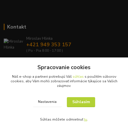
Kontakt
Miroslav Hlinka
+421 949 353 157
( Po - Pia 8:00 - 17:00 )
info@hd-shop.sk
Spracovanie cookies
Náš e-shop a partneri potrebujú Váš
súhlas
s použitím súborov
cookies, aby Vám mohli zobrazovať informácie týkajúce sa Vašich
záujmov.
Upravit sběr cookies.
Súhlasím
Nastavenia
© Copyright 2015 – 2026
Súhlas môžete odmietnuť
tu
.
Vytvorené na
Eshop-rychlo.sk