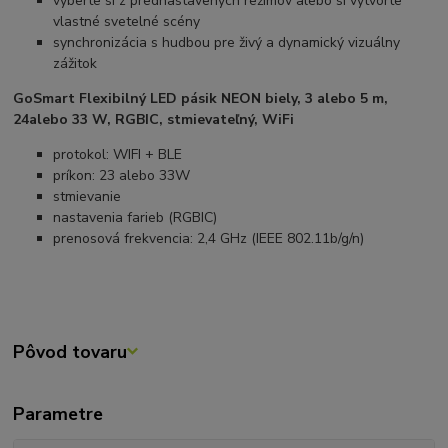
vyberte si z prednastavených režimov alebo si vytvorte
vlastné svetelné scény
synchronizácia s hudbou pre živý a dynamický vizuálny
zážitok
GoSmart Flexibilný LED pásik NEON biely, 3 alebo 5 m,
24alebo 33 W, RGBIC, stmievateľný, WiFi
protokol: WIFI + BLE
príkon: 23 alebo 33W
stmievanie
nastavenia farieb (RGBIC)
prenosová frekvencia: 2,4 GHz (IEEE 802.11b/g/n)
Pôvod tovaru
Parametre