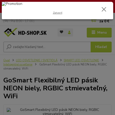
🏖️ DOVOLENKA 30.7.2026 – 9.8.2026 · Objednávky vybavíme po
návrate. Ďakujeme za trpezlivosť!
Zatvoriť
0
ks
+421 949 353 157
za
0 €
( Po - Pia 8:00 - 17:00 )
Menu
Hľadať
Úvod
LED OSVETLENIE / SVIETIDLÁ
SMART LED OSVETLENIE
Inteligentné osvetlenie
GoSmart Flexibilný LED pásik NEON biely, RGBIC
stmievateľný, WiFi
GoSmart Flexibilný LED pásik
NEON biely, RGBIC stmievateľný,
WiFi