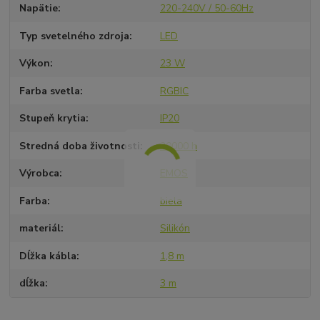
Napätie
220-240V / 50-60Hz
Typ svetelného zdroja
LED
Výkon
23 W
Farba svetla
RGBIC
Stupeň krytia
IP20
Stredná doba životnosti
20000 h
Výrobca
EMOS
Farba
biela
materiál
Silikón
Dĺžka kábla
1,8 m
dĺžka
3 m