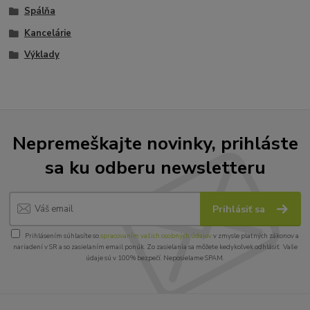
Spálňa
Kancelárie
Výklady
Nepremeškajte novinky, prihláste
sa ku odberu newsletteru
Prihlásiť sa
Prihlásením súhlasíte so
spracovaním vašich osobných údajov
v zmysle platných zákonov a
nariadení v SR a so zasielaním email ponúk. Zo zasielania sa môžete kedykoľvek odhlásiť. Vaše
údaje sú v 100% bezpečí. Neposielame SPAM.