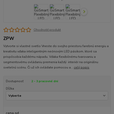
Ohodnotiť produkt
ZPW
Vytvorte si vlastné svetlo Vneste do svojho priestoru farebnú energiu a
kreativitu vďaka inteligentným neónovým LED pásikom, ktoré sa
prispôsobia každému nápadu. Vďaka flexibilnému tvarovaniu a
segmentovému ovládaniu premenia každý interiér na originálnu
svetelnú scénu. Či už ich ovládate pomocou a...
celý popis
Dostupnosť
2 - 3 pracovné dni
Dĺžka
cena od