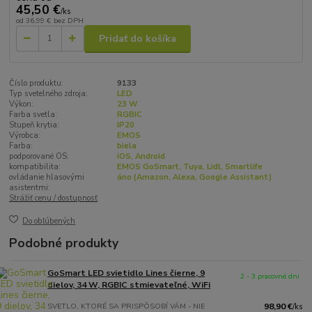
45,50 €
/
ks
od
36,99 €
bez DPH
Pridať do košíka
Číslo produktu:
9133
Typ svetelného zdroja:
LED
Výkon:
23 W
Farba svetla:
RGBIC
Stupeň krytia:
IP20
Výrobca:
EMOS
Farba:
biela
podporované OS:
iOS, Android
kompatibilita:
EMOS GoSmart, Tuya, Lidl, Smartlife
ovládanie hlasovými
áno (Amazon, Alexa, Google Assistant)
asistentmi:
Strážiť cenu / dostupnosť
Do obľúbených
Podobné produkty
GoSmart LED svietidlo Lines čierne, 9
2 - 3 pracovné dni
dielov, 34 W, RGBIC stmievateľné, WiFi
SVETLO, KTORÉ SA PRISPÔSOBÍ VÁM - NIE
98,90 €
/
ks