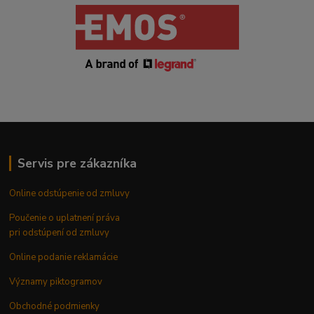
Servis pre zákazníka
Online odstúpenie od zmluvy
Poučenie o uplatnení práva
pri odstúpení od zmluvy
Online podanie reklamácie
Významy piktogramov
Obchodné podmienky