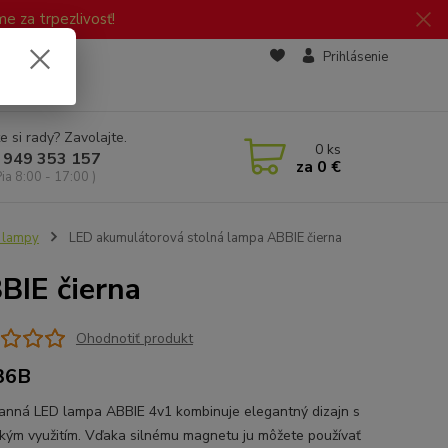
 za trpezlivosť!
zd
Prihlásenie
e si rady? Zavolajte.
0
ks
 949 353 157
za
0 €
Pia 8:00 - 17:00 )
 lampy
LED akumulátorová stolná lampa ABBIE čierna
BIE čierna
Ohodnotiť produkt
36B
anná LED lampa ABBIE 4v1 kombinuje elegantný dizajn s
ckým využitím. Vďaka silnému magnetu ju môžete používať