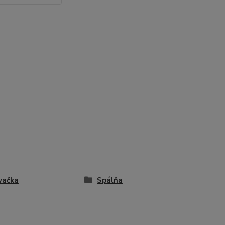
vačka
Spálňa