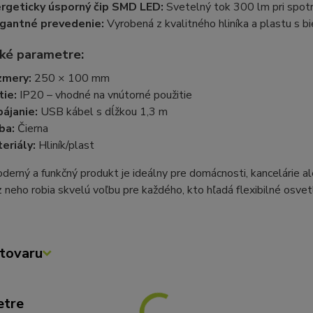
rgeticky úsporný čip SMD LED:
Svetelný tok 300 lm pri spot
gantné prevedenie:
Vyrobená z kvalitného hliníka a plastu s 
ké parametre:
zmery:
250 × 100 mm
tie:
IP20 – vhodné na vnútorné použitie
ájanie:
USB kábel s dĺžkou 1,3 m
ba:
Čierna
eriály:
Hliník/plast
erný a funkčný produkt je ideálny pre domácnosti, kancelárie al
 neho robia skvelú voľbu pre každého, kto hľadá flexibilné osvet
tovaru
etre