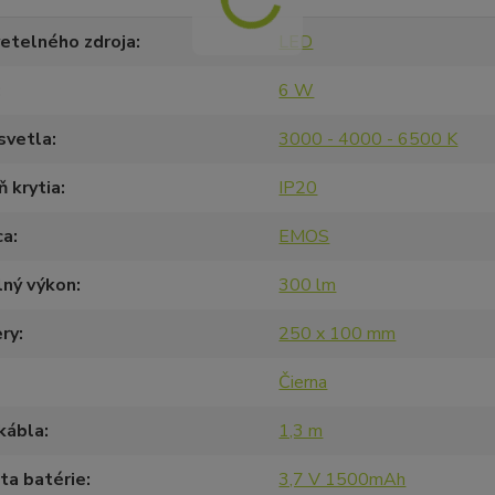
etelného zdroja
LED
6 W
svetla
3000 - 4000 - 6500 K
 krytia
IP20
ca
EMOS
lný výkon
300 lm
ry
250 x 100 mm
Čierna
kábla
1,3 m
ta batérie
3,7 V 1500mAh