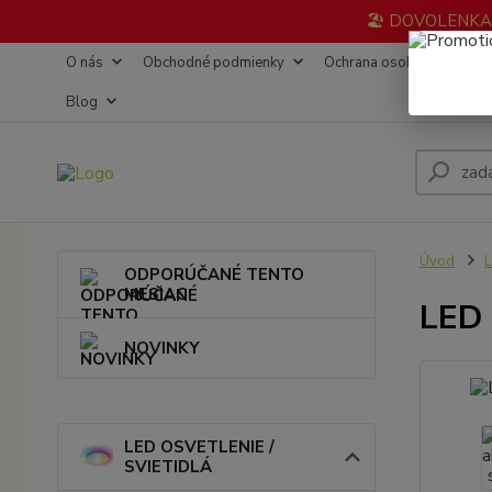
🏖️ DOVOLENKA 3
O nás
Obchodné podmienky
Ochrana osobných údajov
Blog
Úvod
L
ODPORÚČANÉ TENTO
MESIAC
LED 
NOVINKY
LED OSVETLENIE /
SVIETIDLÁ