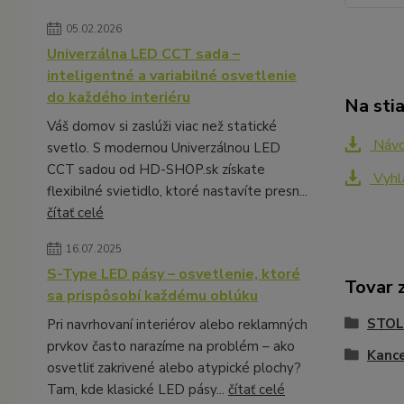
05.02.2026
Univerzálna LED CCT sada –
inteligentné a variabilné osvetlenie
do každého interiéru
Na sti
Váš domov si zaslúži viac než statické
Náv
svetlo. S modernou Univerzálnou LED
CCT sadou od HD-SHOP.sk získate
Vyhl
flexibilné svietidlo, ktoré nastavíte presn...
čítať celé
16.07.2025
S-Type LED pásy – osvetlenie, ktoré
Tovar 
sa prispôsobí každému oblúku
STOL
Pri navrhovaní interiérov alebo reklamných
prvkov často narazíme na problém – ako
Kance
osvetliť zakrivené alebo atypické plochy?
Tam, kde klasické LED pásy...
čítať celé