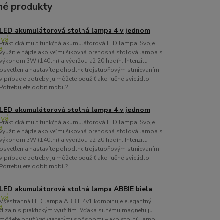
é produkty
LED akumulátorová stolná lampa 4 v jednom
Praktická multifunkčná akumulátorová LED lampa. Svoje
využitie nájde ako veľmi šikovná prenosná stolová lampa s
výkonom 3W (140lm) a výdržou až 20 hodín. Intenzitu
osvetlenia nastavíte pohodlne trojstupňovým stmievaním,
v prípade potreby ju môžete použiť ako ručné svietidlo.
Potrebujete dobiť mobil?...
LED akumulátorová stolná lampa 4 v jednom
Praktická multifunkčná akumulátorová LED lampa. Svoje
využitie nájde ako veľmi šikovná prenosná stolová lampa s
výkonom 3W (140lm) a výdržou až 20 hodín. Intenzitu
osvetlenia nastavíte pohodlne trojstupňovým stmievaním,
v prípade potreby ju môžete použiť ako ručné svietidlo.
Potrebujete dobiť mobil?...
LED akumulátorová stolná lampa ABBIE biela
Všestranná LED lampa ABBIE 4v1 kombinuje elegantný
dizajn s praktickým využitím. Vďaka silnému magnetu ju
môžete používať viacerými spôsobmi – ako stolnú lampu,