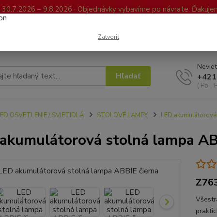
0.7.2026 – 9.8.2026 · Objednávky vybavíme po návrate. Ďakujeme
Kontakty
FAQ
Reklamácia / Vrátenie tovaru
Elektronická kniha já
Zatvoriť
Neviet
Hľadať
+421
( Po - 
ED OSVETLENIE / SVIETIDLÁ
STOLOVÉ LAMPY
LED akumulátorové
akumulátorová stolná lampa AB
Z76
Všestr
prakti