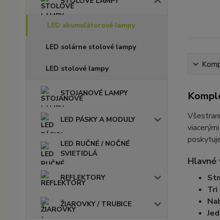
STOLOVÉ LAMPY
LED akumulátorové lampy
LED solárne stolové lampy
Kompl
LED stolové lampy
STOJANOVÉ LAMPY
Komple
Všestran
LED PÁSKY A MODULY
viacerými
poskytuje
LED RUČNÉ / NOČNÉ
SVIETIDLÁ
Hlavné 
Stm
REFLEKTORY
Tri
Nab
ŽIAROVKY / TRUBICE
Jed