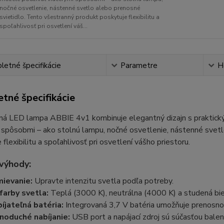
nočné osvetlenie, nástenné svetlo alebo prenosné
svietidlo. Tento všestranný produkt poskytuje flexibilitu a
spoľahlivosť pri osvetlení váš...
etné špecifikácie
Parametre
H
tné špecifikácie
ná LED lampa ABBIE 4v1 kombinuje elegantný dizajn s praktický
 spôsobmi – ako stolnú lampu, nočné osvetlenie, nástenné svet
 flexibilitu a spoľahlivosť pri osvetlení vášho priestoru.
výhody:
ievanie:
Upravte intenzitu svetla podľa potreby.
 farby svetla:
Teplá (3000 K), neutrálna (4000 K) a studená bie
íjateľná batéria:
Integrovaná 3,7 V batéria umožňuje prenosnosť
noduché nabíjanie:
USB port a napájací zdroj sú súčasťou baleni