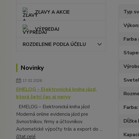
Typ sv
ZĽAVY A AKCIE
Výkon
VÝPREDAJ
Farba 
ROZDELENIE PODĽA ÚČELU
Stupeň
Výrob
Novinky
Svete
17.02.2026
EMELOG – Elektronická kniha jázd,
Rozme
ktorá šetrí čas aj nervy
EMELOG – Elektronická kniha jázd
Farba
Moderná online evidencia jázd pre
Dĺžka 
živnostníkov, firmy a účtovníkov.
Automatické výpočty trás a export do ...
Kapaci
čítať celé