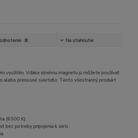
odnotenie
0
Na stiahnutie
m využitím. Vďaka silnému magnetu ju môžete používať
lo alebo prenosné svietidlo. Tento všestranný produkt
la (6500 K).
 bez potreby pripojenia k sieti.
a.