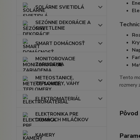
Ene
SOLÁRNE SVIETIDLÁ
Ele
SEZÓNNE DEKORÁCIE A
Technic
OSVETLENIE
Ro
Kry
SMART DOMÁCNOSŤ
Nap
Far
MONITOROVACIE
ZARIADENIA
Mat
Tento mod
METEOSTANICE,
TEPLOMERY, VÁHY
rozmery z
ELEKTROMATERIÁL
Pôvod 
ELEKTRONIKA PRE
DOMÁCICH MILÁČIKOV
Param
KAMERY