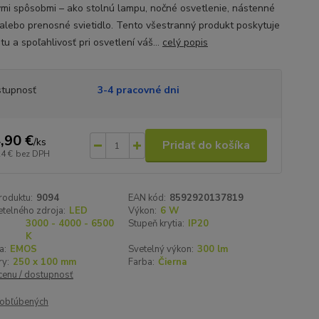
ými spôsobmi – ako stolnú lampu, nočné osvetlenie, nástenné
 alebo prenosné svietidlo. Tento všestranný produkt poskytuje
litu a spoľahlivosť pri osvetlení váš...
celý popis
tupnosť
3-4 pracovné dni
,90 €
/
ks
Pridať do košíka
24 €
bez DPH
roduktu:
9094
EAN kód:
8592920137819
telného zdroja:
LED
Výkon:
6 W
3000 - 4000 - 6500
Stupeň krytia:
IP20
K
a:
EMOS
Svetelný výkon:
300 lm
y:
250 x 100 mm
Farba:
Čierna
 cenu / dostupnosť
obľúbených