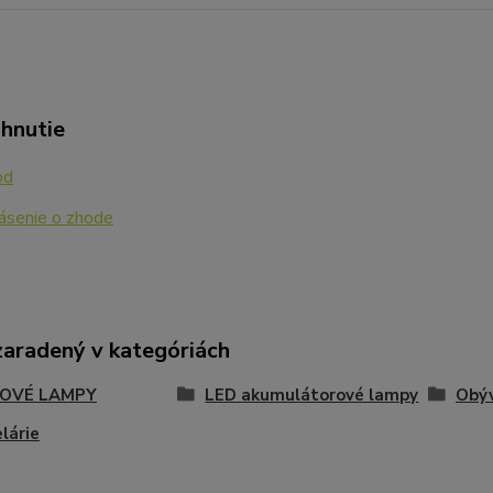
ahnutie
od
ásenie o zhode
zaradený v kategóriách
OVÉ LAMPY
LED akumulátorové lampy
Obý
lárie