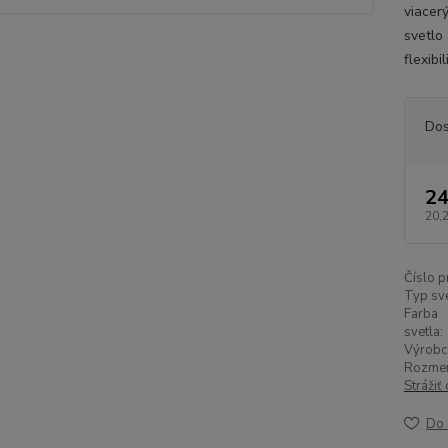
viacer
svetlo
flexibi
Dos
24
20,
Číslo p
Typ sve
Farba
svetla:
Výrobc
Rozmer
Strážiť
Do 