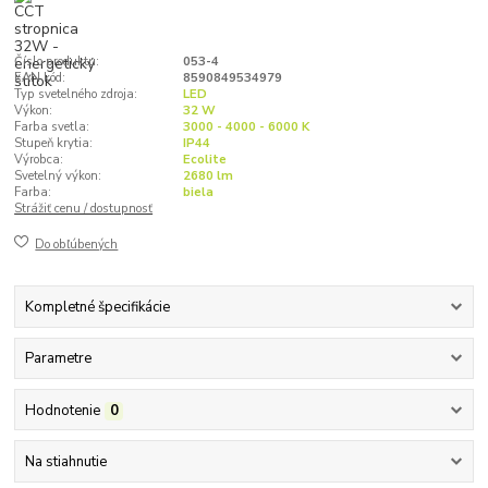
Číslo produktu:
053-4
EAN kód:
8590849534979
Typ svetelného zdroja:
LED
Výkon:
32 W
Farba svetla:
3000 - 4000 - 6000 K
Stupeň krytia:
IP44
Výrobca:
Ecolite
Svetelný výkon:
2680 lm
Farba:
biela
Strážiť cenu / dostupnosť
Do obľúbených
Kompletné špecifikácie
Parametre
Hodnotenie
0
Na stiahnutie