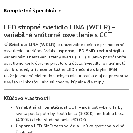
Kompletné špecifikácie
LED stropné svietidlo LINA (WCLR) –
variabilné vnútorné osvetlenie s CCT
💡
Svietidlo LINA (WCLR)
je univerzálne riešenie pre moderné
osvetlenie interiérov. Vďaka
úspornej LED SMD technológii
a
variabilnému nastaveniu farby svetla (CCT) si ľahko prispôsobíte
osvetlenie konkrétnemu priestoru a účelu. Svietidlo je navrhnuté
ako
kruhové, priamomontážne LED riešenie
s krytím
IP44
,
takže je vhodné nielen do suchých miestností, ale aj do priestorov
s vyššou vlhkosťou, ako sú chodby, kúpeľne či vstupy.
Kľúčové vlastnosti
Variabilná chromatičnosť CCT
– možnosť výberu farby
svetla podľa potreby: teplá biela (3000 K), neutrálná biela
(4000 K) alebo studená biela (6000 K)
Úsporná LED SMD technológia
– nízka spotreba a dlhá
životnosť