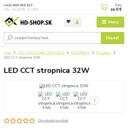
0
ks
+421 949 353 157
za
0 €
( Po - Pia 8:00 - 17:00 )
Menu
Hľadať
Úvod
LED OSVETLENIE / SVIETIDLÁ
STROPNICE
Prisadené
LED CCT stropnica 32W
LED CCT stropnica 32W
Ohodnotiť produkt