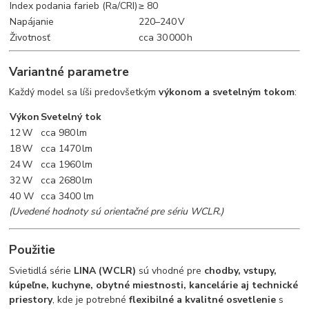
Index podania farieb (Ra/CRI)
≥ 80
Napájanie
220–240 V
Životnosť
cca 30 000 h
Variantné parametre
Každý model sa líši predovšetkým
výkonom a svetelným tokom
:
Výkon
Svetelný tok
12 W
cca 980 lm
18 W
cca 1470 lm
24 W
cca 1960 lm
32 W
cca 2680 lm
40 W
cca 3400 lm
(Uvedené hodnoty sú orientačné pre sériu WCLR.)
Použitie
Svietidlá série
LINA (WCLR)
sú vhodné pre
chodby, vstupy,
kúpeľne, kuchyne, obytné miestnosti, kancelárie aj technické
priestory
, kde je potrebné
flexibilné a kvalitné osvetlenie
s