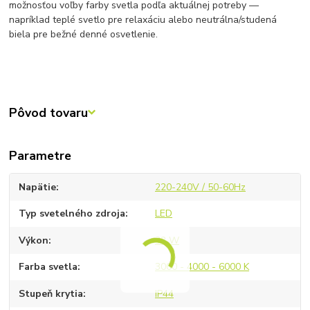
možnosťou voľby farby svetla podľa aktuálnej potreby —
napríklad teplé svetlo pre relaxáciu alebo neutrálna/studená
biela pre bežné denné osvetlenie.
Pôvod tovaru
Parametre
Napätie
220-240V / 50-60Hz
Typ svetelného zdroja
LED
Výkon
32 W
Farba svetla
3000 - 4000 - 6000 K
Stupeň krytia
IP44