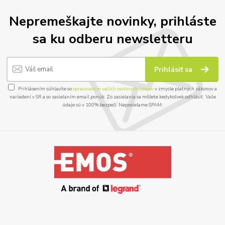
Nepremeškajte novinky, prihláste
sa ku odberu newsletteru
Prihlásiť sa
Prihlásením súhlasíte so
spracovaním vašich osobných údajov
v zmysle platných zákonov a
nariadení v SR a so zasielaním email ponúk. Zo zasielania sa môžete kedykoľvek odhlásiť. Vaše
údaje sú v 100% bezpečí. Neposielame SPAM.