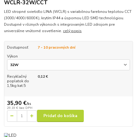
WCLR-32W/CCT
LED stropné svietidlo LINA (WCLR) s variabilnou farebnou teplotou CCT
(3000 / 4000 / 6000 K), krytím IP44 a úspornou LED SMD technológiou.
Dostupné v rôznych výkonoch s integrovaným LED zdrojom pre
univerzálne vnútorné osvetlenie.
celý popis
Dostupnosť
7 - 10 pracovných dní
Výkon
Recyklačný
0,12 €
poplatok do
1,5kg kat.5
35,90 €
/
ks
29,19 €
bez DPH
Pridať do košíka