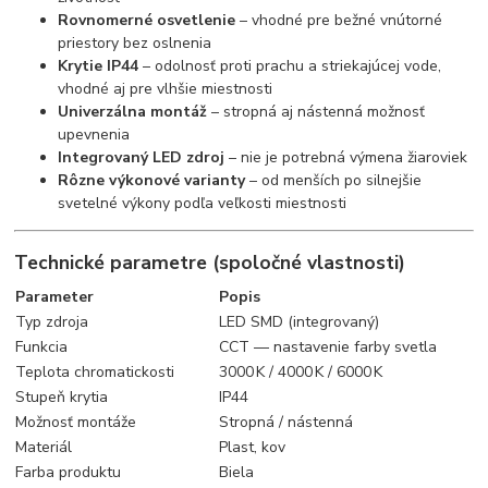
Rovnomerné osvetlenie
– vhodné pre bežné vnútorné
priestory bez oslnenia
Krytie IP44
– odolnosť proti prachu a striekajúcej vode,
vhodné aj pre vlhšie miestnosti
Univerzálna montáž
– stropná aj nástenná možnosť
upevnenia
Integrovaný LED zdroj
– nie je potrebná výmena žiaroviek
Rôzne výkonové varianty
– od menších po silnejšie
svetelné výkony podľa veľkosti miestnosti
Technické parametre (spoločné vlastnosti)
Parameter
Popis
Typ zdroja
LED SMD (integrovaný)
Funkcia
CCT — nastavenie farby svetla
Teplota chromatickosti
3000 K / 4000 K / 6000 K
Stupeň krytia
IP44
Možnosť montáže
Stropná / nástenná
Materiál
Plast, kov
Farba produktu
Biela