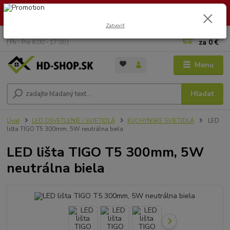
🏖️ DOVOLENKA 30.7.2026 – 9.8.2026 · Objednávky vybavíme po
návrate. Ďakujeme za trpezlivosť!
Zatvoriť
0
ks
+421 949 353 157
za
0 €
( Po - Pia 8:00 - 17:00 )
Menu
Hľadať
Úvod
LED OSVETLENIE / SVIETIDLÁ
KUCHYNSKÉ SVIETIDLÁ
LED
lišta TIGO T5 300mm, 5W neutrálna biela
LED lišta TIGO T5 300mm, 5W
neutrálna biela