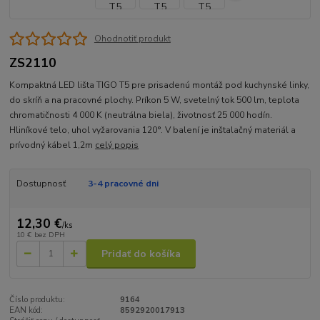
Ohodnotiť produkt
ZS2110
Kompaktná LED lišta TIGO T5 pre prisadenú montáž pod kuchynské linky,
do skríň a na pracovné plochy. Príkon 5 W, svetelný tok 500 lm, teplota
chromatičnosti 4 000 K (neutrálna biela), životnosť 25 000 hodín.
Hliníkové telo, uhol vyžarovania 120°. V balení je inštalačný materiál a
prívodný kábel 1,2m
celý popis
Dostupnosť
3-4 pracovné dni
12,30 €
/
ks
10 €
bez DPH
Pridať do košíka
Číslo produktu:
9164
EAN kód:
8592920017913