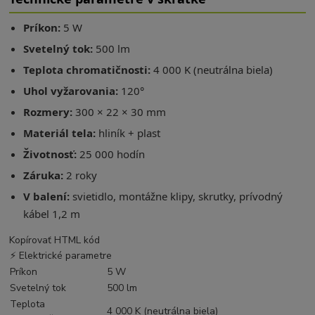
Príkon:
5 W
Svetelný tok:
500 lm
Teplota chromatičnosti:
4 000 K (neutrálna biela)
Uhol vyžarovania:
120°
Rozmery:
300 × 22 × 30 mm
Materiál tela:
hliník + plast
Životnosť:
25 000 hodín
Záruka:
2 roky
V balení:
svietidlo, montážne klipy, skrutky, prívodný
kábel 1,2 m
Kopírovať HTML kód
⚡ Elektrické parametre
Príkon
5 W
Svetelný tok
500 lm
Teplota
4 000 K (neutrálna biela)