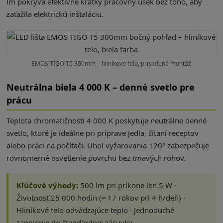
lm pokrýva efektívne krátky pracovný úsek bez toho, aby
zaťažila elektrickú inštaláciu.
EMOS TIGO T5 300mm – hliníkové telo, prisadená montáž
Neutrálna biela 4 000 K – denné svetlo pre
prácu
Teplota chromatičnosti 4 000 K poskytuje neutrálne denné
svetlo, ktoré je ideálne pri príprave jedla, čítaní receptov
alebo práci na počítači. Uhol vyžarovania 120° zabezpečuje
rovnomerné osvetlenie povrchu bez tmavých rohov.
Kľúčové výhody:
500 lm pri príkone len 5 W ·
Životnosť 25 000 hodín (≈ 17 rokov pri 4 h/deň) ·
Hliníkové telo odvádzajúce teplo · Jednoduché
zapojenie do štandardnej zásuvky