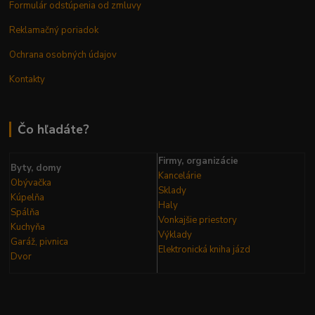
Formulár odstúpenia od zmluvy
Reklamačný poriadok
Ochrana osobných údajov
Kontakty
Čo hľadáte?
Firmy, organizácie
Byty, domy
Kancelárie
Obývačka
Sklady
Kúpelňa
Haly
Spálňa
Vonkajšie priestory
Kuchyňa
Výklady
Garáž, pivnica
Elektronická kniha
jázd
Dvor