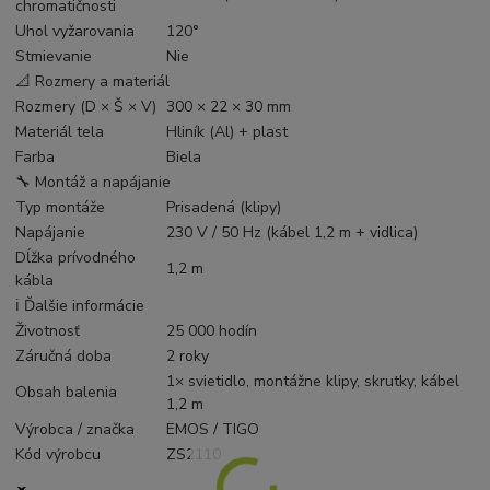
chromatičnosti
Uhol vyžarovania
120°
Stmievanie
Nie
📐 Rozmery a materiál
Rozmery (D × Š × V)
300 × 22 × 30 mm
Materiál tela
Hliník (Al) + plast
Farba
Biela
🔧 Montáž a napájanie
Typ montáže
Prisadená (klipy)
Napájanie
230 V / 50 Hz (kábel 1,2 m + vidlica)
Dĺžka prívodného
1,2 m
kábla
ℹ️ Ďalšie informácie
Životnosť
25 000 hodín
Záručná doba
2 roky
1× svietidlo, montážne klipy, skrutky, kábel
Obsah balenia
1,2 m
Výrobca / značka
EMOS / TIGO
Kód výrobcu
ZS2110