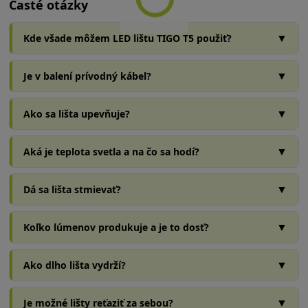
Časté otázky
▼
Kde všade môžem LED lištu TIGO T5 použiť?
▼
Je v balení prívodný kábel?
▼
Ako sa lišta upevňuje?
▼
Aká je teplota svetla a na čo sa hodí?
▼
Dá sa lišta stmievať?
▼
Koľko lúmenov produkuje a je to dosť?
▼
Ako dlho lišta vydrží?
▼
Je možné lišty reťaziť za sebou?