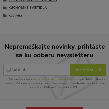
LED OSVETLENIE / SVIETIDLÁ
KUCHYNSKÉ SVIETIDLÁ
Kuchyňa
Nepremeškajte novinky, prihláste
sa ku odberu newsletteru
Prihlásiť sa
Prihlásením súhlasíte so
spracovaním vašich osobných údajov
v zmysle platných zákonov a
nariadení v SR a so zasielaním email ponúk. Zo zasielania sa môžete kedykoľvek odhlásiť. Vaše
údaje sú v 100% bezpečí. Neposielame SPAM.