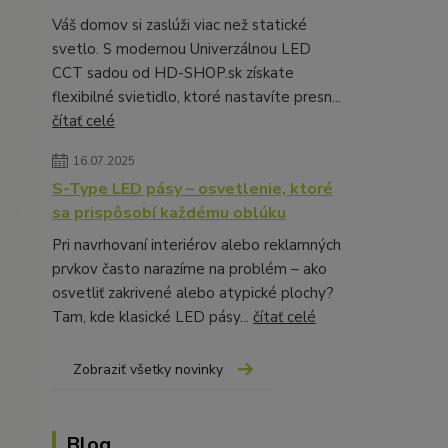
Váš domov si zaslúži viac než statické
svetlo. S modernou Univerzálnou LED
CCT sadou od HD-SHOP.sk získate
flexibilné svietidlo, ktoré nastavíte presn...
čítať celé
16.07.2025
S-Type LED pásy – osvetlenie, ktoré
sa prispôsobí každému oblúku
Pri navrhovaní interiérov alebo reklamných
prvkov často narazíme na problém – ako
osvetliť zakrivené alebo atypické plochy?
Tam, kde klasické LED pásy...
čítať celé
Zobraziť všetky novinky
Blog