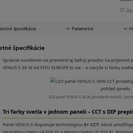
Do 
etné špecifikácie
Parametre
H
tné špecifikácie
Správne osvetlenie vie premeniť aj bežný priestor na príjemné 
VENUS-S 36 W od VITO EUROPE to vie – a navyše si farbu svetla
LED panel VENUS-S 36 W, prisadená montáž, čierne
Tri farby svetla v jednom paneli – CCT s DIP pre
Panel VENUS-S disponuje technológiou
3× CCT
, ktorá umožňuje
neutrálnou bielou (4 000 K) a dennou bielou (6 500 K). Prepín