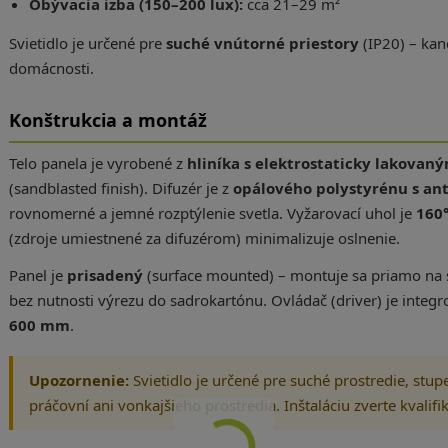
Obývacia izba (150–200 lux):
cca 21–29 m²
Svietidlo je určené pre
suché vnútorné priestory
(IP20) – kanc
domácnosti.
Konštrukcia a montáž
Telo panela je vyrobené z
hliníka s elektrostaticky lakovan
(sandblasted finish). Difuzér je z
opálového polystyrénu s an
rovnomerné a jemné rozptýlenie svetla. Vyžarovací uhol je
160
(zdroje umiestnené za difuzérom) minimalizuje oslnenie.
Panel je
prisadený
(surface mounted) – montuje sa priamo na 
bez nutnosti výrezu do sadrokartónu. Ovládač (driver) je integ
600 mm
.
Upozornenie:
Svietidlo je určené pre suché prostredie, stup
práčovní ani vonkajšieho prostredia. Inštaláciu zverte kvalif