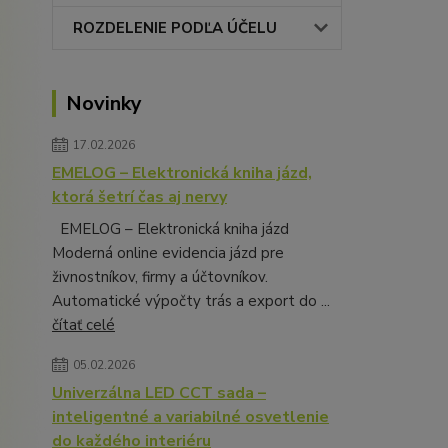
ROZDELENIE PODĽA ÚČELU
Novinky
17.02.2026
EMELOG – Elektronická kniha jázd,
ktorá šetrí čas aj nervy
EMELOG – Elektronická kniha jázd
Moderná online evidencia jázd pre
živnostníkov, firmy a účtovníkov.
Automatické výpočty trás a export do ...
čítať celé
05.02.2026
Univerzálna LED CCT sada –
inteligentné a variabilné osvetlenie
do každého interiéru