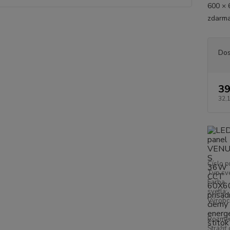
600 × 
zdarma
Dos
39
32,
Číslo p
Typ sve
Farba
svetla:
Výrobc
Rozmer
Strážiť