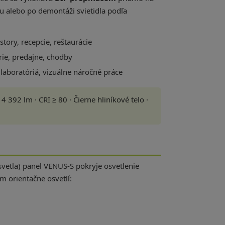
ou alebo po demontáži svietidla podľa
tory, recepcie, reštaurácie
rie, predajne, chodby
laboratóriá, vizuálne náročné práce
 392 lm · CRI ≥ 80 · Čierne hliníkové telo ·
svetla) panel VENUS-S pokryje osvetlenie
m orientačne osvetlí: