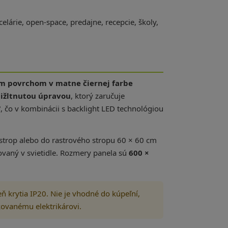
elárie, open-space, predajne, recepcie, školy,
ým povrchom v matne čiernej farbe
tižltnutou úpravou
, ktorý zaručuje
°
, čo v kombinácii s backlight LED technológiou
strop alebo do rastrového stropu 60 × 60 cm
rovaný v svietidle. Rozmery panela sú
600 ×
eň krytia IP20. Nie je vhodné do kúpeľní,
ikovanému elektrikárovi.