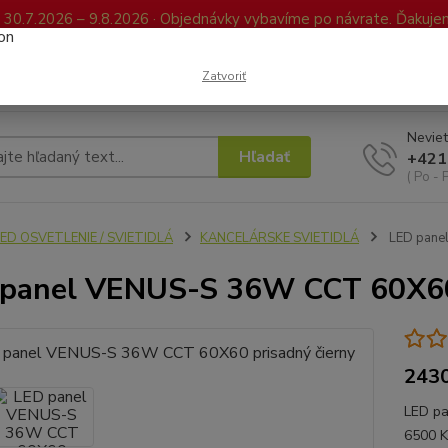
0.7.2026 – 9.8.2026 · Objednávky vybavíme po návrate. Ďakujeme
Kontakty
FAQ
Reklamácia / Vrátenie tovaru
Elektronická kniha já
Zatvoriť
Neviet
Hľadať
+421
( Po - 
ED OSVETLENIE / SVIETIDLÁ
KANCELÁRSKE SVIETIDLÁ
LED panel
panel VENUS-S 36W CCT 60X60 
243
LED pa
6500 K