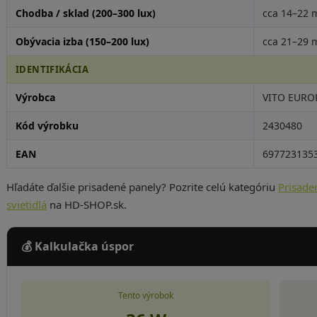
Chodba / sklad (200–300 lux)
cca 14–22 
Obývacia izba (150–200 lux)
cca 21–29 
IDENTIFIKÁCIA
Výrobca
VITO EUROPE
Kód výrobku
2430480
EAN
697723135
Hľadáte ďalšie prisadené panely? Pozrite celú kategóriu
Prisade
svietidlá
na HD-SHOP.sk.
💰 Kalkulačka úspor
Tento výrobok