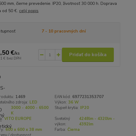
600 mm, čierne prevedenie. IP20, životnosť 30 000 h. Doprava
 od 50 €.
celý popis
tupnosť
7 - 10 pracovných dní
,50 €
/
ks
Pridať do košíka
11 €
bez DPH
roduktu:
1469
EAN kód:
6977231353707
telného zdroja:
LED
Výkon:
36 W
3000 - 4000 - 6500
Stupeň krytia:
IP20
K
a:
VITO EUROPE
Svetelný
4248lm - 4320lm -
výkon:
4392lm
y:
600 x 600 x 38 mm
Farba:
Čierna
 cenu / dostupnosť