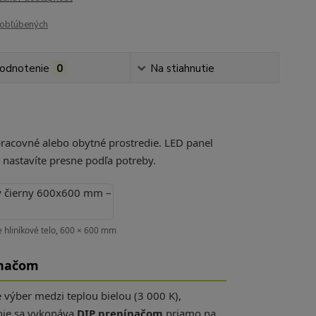
obľúbených
odnotenie
0
Na stiahnutie
pracovné alebo obytné prostredie. LED panel
 nastavíte presne podľa potreby.
 hliníkové telo, 600 × 600 mm
pínačom
 výber medzi teplou bielou (3 000 K),
anie sa vykonáva
DIP prepínačom
priamo na