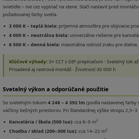
svietidle – nie cez vypínač na stene. Stačí nastaviť pred montáž
požadovanej farby svetla.
3 000 K – teplá biela:
príjemná atmosféra pre obývacie pries
4 000 K – neutrálna biela:
univerzálne riešenie pre kancelá
6 500 K – denná biela:
maximálna ostrosť zraku pre dielne, 
Kľúčové výhody:
3× CCT s DIP prepínačom · Svetelný tok až 4
Prisadená aj rastrová montáž · Životnosť 30 000 h
Svetelný výkon a odporúčané použitie
So svetelným tokom
4 248 – 4 392 lm
(podľa nastavenej farby 
väčšiny bežných priestorov. Pri štandardnej výške stropu 2,5–3 
Kancelária / škola (500 lux):
cca 8–9 m²
Chodba / sklad (200–300 lux):
cca 14–22 m²