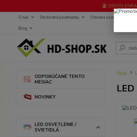
🏖️ DOVOLENKA 3
O nás
Obchodné podmienky
Ochrana osobných údajov
Blog
Úvod
L
ODPORÚČANÉ TENTO
MESIAC
LED 
NOVINKY
LED OSVETLENIE /
SVIETIDLÁ