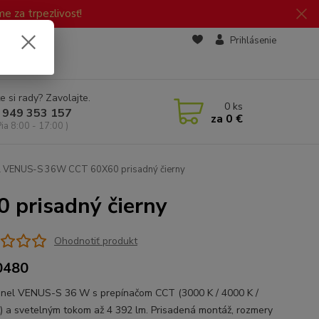
 za trpezlivosť!
zd
Prihlásenie
e si rady? Zavolajte.
0
ks
 949 353 157
za
0 €
Pia 8:00 - 17:00 )
 VENUS-S 36W CCT 60X60 prisadný čierny
prisadný čierny
Ohodnotiť produkt
0480
nel VENUS-S 36 W s prepínačom CCT (3000 K / 4000 K /
) a svetelným tokom až 4 392 lm. Prisadená montáž, rozmery