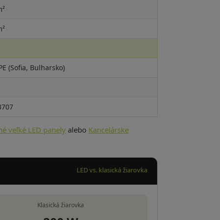
m²
m²
 (Sofia, Bulharsko)
3707
né veľké LED panely
alebo
Kancelárske
LED vs. klasická žiarovka
Klasická žiarovka