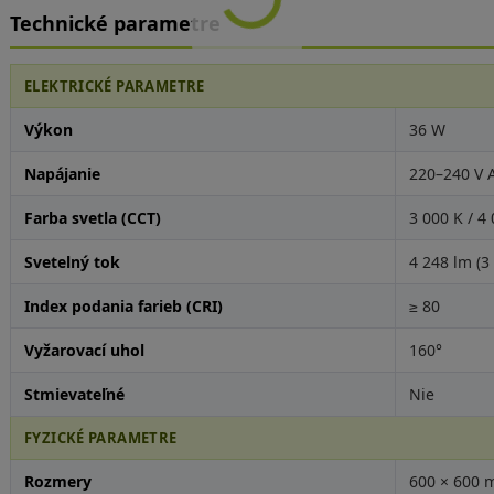
Technické parametre
ELEKTRICKÉ PARAMETRE
Výkon
36 W
Napájanie
220–240 V 
Farba svetla (CCT)
3 000 K / 4
Svetelný tok
4 248 lm (3 
Index podania farieb (CRI)
≥ 80
Vyžarovací uhol
160°
Stmievateľné
Nie
FYZICKÉ PARAMETRE
Rozmery
600 × 600