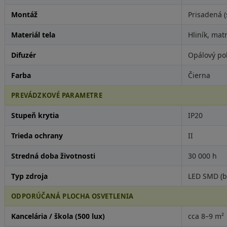
Montáž
Prisadená (
Materiál tela
Hliník, mat
Difuzér
Opálový pol
Farba
Čierna
PREVÁDZKOVÉ PARAMETRE
Stupeň krytia
IP20
Trieda ochrany
II
Stredná doba životnosti
30 000 h
Typ zdroja
LED SMD (b
ODPORÚČANÁ PLOCHA OSVETLENIA
Kancelária / škola (500 lux)
cca 8–9 m²