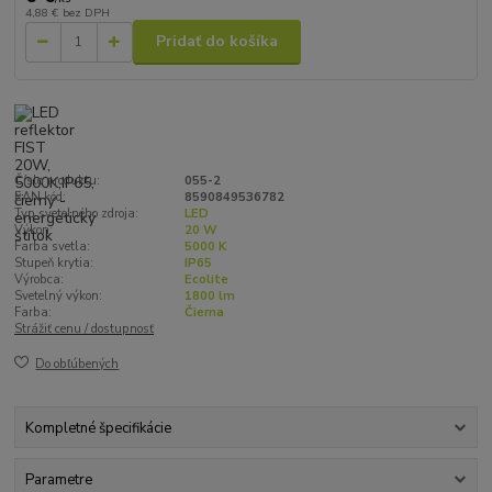
4,88 €
bez DPH
Pridať do košíka
Číslo produktu:
055-2
EAN kód:
8590849536782
Typ svetelného zdroja:
LED
Výkon:
20 W
Farba svetla:
5000 K
Stupeň krytia:
IP65
Výrobca:
Ecolite
Svetelný výkon:
1800 lm
Farba:
Čierna
Strážiť cenu / dostupnosť
Do obľúbených
Kompletné špecifikácie
Parametre