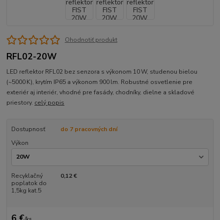
Ohodnotiť produkt
RFL02-20W
LED reflektor RFL02 bez senzora s výkonom 10 W, studenou bielou
(~5000 K), krytím IP65 a výkonom 900 lm. Robustné osvetlenie pre
exteriér aj interiér, vhodné pre fasády, chodníky, dielne a skladové
priestory.
celý popis
Dostupnosť
do 7 pracovných dní
Výkon
Recyklačný
0,12 €
poplatok do
1,5kg kat.5
6 €
/
ks