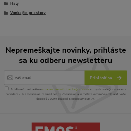
Haly
Vonkajšie priestory
Nepremeškajte novinky, prihláste
sa ku odberu newsletteru
Prihlásiť sa
Prihlásením súhlasíte so
spracovaním vašich osobných údajov
v zmysle platných zákonov a
nariadení v SR a so zasielaním email ponúk. Zo zasielania sa môžete kedykoľvek odhlásiť. Vaše
údaje sú v 100% bezpečí. Neposielame SPAM.