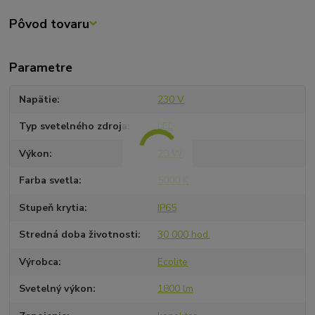
Pôvod tovaru
Parametre
Napätie
230 V
Typ svetelného zdroja
LED
Výkon
20 W
Farba svetla
5000 K
Stupeň krytia
IP65
Stredná doba životnosti
30 000 hod.
Výrobca
Ecolite
Svetelný výkon
1800 lm