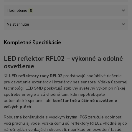
Hodnotenie
0
Na stiahnutie
Kompletné špecifikácie
LED reflektor RFL02 – výkonné a odolné
osvetlenie
💡
LED reflektory rady RFL02
predstavujú spoľahlivé riešenie
pre osvetlenie exteriérov i interiérov bez senzora. Vďaka úspornej
technológii LED SMD poskytujú stabilný svetelný výkon pri nízkej
spotrebe energie a sú vhodné tam, kde nepotrebujete
automatické spínanie, ale
konštantné a účinné osvetlenie
veľkých plôch
.
Robustná konštrukcia s vysokým krytím
IP65
zaručuje odolnosť
voči prachu aj vode, vďaka čomu sú reflektory RFL02 vhodné aj do
náročnejších vonkajších okolností, napríklad pri osvetlení fasád,