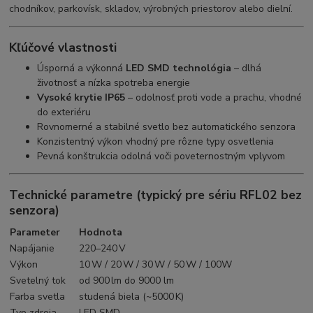
chodníkov, parkovísk, skladov, výrobných priestorov alebo dielní.
Kľúčové vlastnosti
Úsporná a výkonná
LED SMD technológia
– dlhá
životnosť a nízka spotreba energie
Vysoké krytie IP65
– odolnosť proti vode a prachu, vhodné
do exteriéru
Rovnomerné a stabilné svetlo bez automatického senzora
Konzistentný výkon vhodný pre rôzne typy osvetlenia
Pevná konštrukcia odolná voči poveternostným vplyvom
Technické parametre (typický pre sériu RFL02 bez
senzora)
Parameter
Hodnota
Napájanie
220–240 V
Výkon
10 W / 20 W / 30 W / 50 W / 100W
Svetelný tok
od 900 lm do 9000 lm
Farba svetla
studená biela (~5000 K)
Typ zdroja
LED SMD