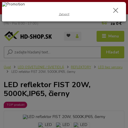
🏖️ DOVOLENKA 30.7.2026 – 9.8.2026 · Objednávky vybavíme po
návrate. Ďakujeme za trpezlivosť!
Zatvoriť
0
ks
+421 949 353 157
za
0 €
( Po - Pia 8:00 - 17:00 )
Menu
Hľadať
Úvod
LED OSVETLENIE / SVIETIDLÁ
REFLEKTORY
LED bez senzoru
LED reflektor FIST 20W, 5000K,IP65, čierny
LED reflektor FIST 20W,
5000K,IP65, čierny
TOP produkt