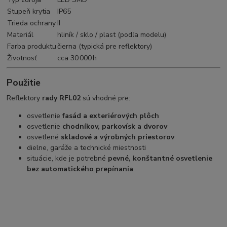
Stupeň krytia
IP65
Trieda ochrany
II
Materiál
hliník / sklo / plast (podľa modelu)
Farba produktu
čierna (typická pre reflektory)
Životnosť
cca 30 000 h
Použitie
Reflektory
rady RFL02
sú vhodné pre:
osvetlenie
fasád a exteriérových plôch
osvetlenie
chodníkov, parkovísk a dvorov
osvetlené
skladové a výrobných priestorov
dielne, garáže a technické miestnosti
situácie, kde je potrebné
pevné, konštantné osvetlenie
bez automatického prepínania