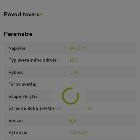
Pôvod tovaru
Parametre
Napätie
DC 3,7V
Typ svetelného zdroja
LED
Výkon
3 W
Farba svetla
4500 K
Stupeň krytia
IP20
Stredná doba životnosti
25 000 hod.
Senzor
PIR
Výrobca
TRACON