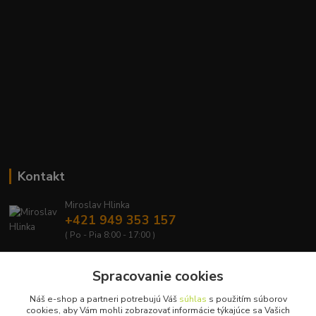
Kontakt
Miroslav Hlinka
+421 949 353 157
( Po - Pia 8:00 - 17:00 )
info@hd-shop.sk
Spracovanie cookies
Náš e-shop a partneri potrebujú Váš
súhlas
s použitím súborov
cookies, aby Vám mohli zobrazovať informácie týkajúce sa Vašich