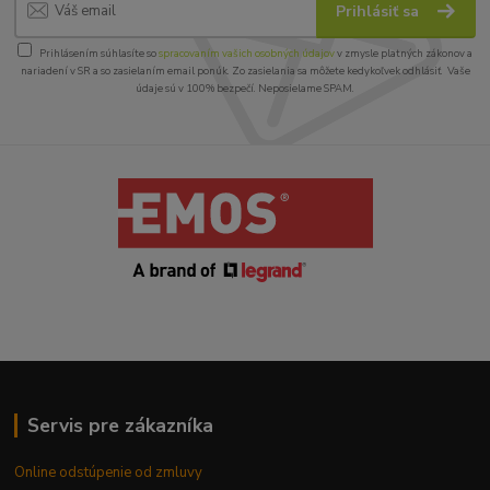
Prihlásiť sa
Prihlásením súhlasíte so
spracovaním vašich osobných údajov
v zmysle platných zákonov a
nariadení v SR a so zasielaním email ponúk. Zo zasielania sa môžete kedykoľvek odhlásiť. Vaše
údaje sú v 100% bezpečí. Neposielame SPAM.
Servis pre zákazníka
Online odstúpenie od zmluvy