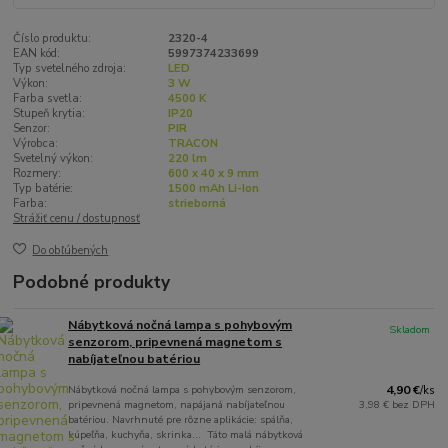
Číslo produktu:
2320-4
EAN kód:
5997374233699
Typ svetelného zdroja:
LED
Výkon:
3 W
Farba svetla:
4500 K
Stupeň krytia:
IP20
Senzor:
PIR
Výrobca:
TRACON
Svetelný výkon:
220 lm
Rozmery:
600 x 40 x 9 mm
Typ batérie:
1500 mAh Li-Ion
Farba:
strieborná
Strážiť cenu / dostupnosť
Do obľúbených
Podobné produkty
Nábytková nočná lampa s pohybovým
Skladom
senzorom, pripevnená magnetom s
nabíjateľnou batériou
Nábytková nočná lampa s pohybovým senzorom,
4,90 €
/
ks
pripevnená magnetom, napájaná nabíjateľnou
3,98 €
bez DPH
batériou. Navrhnuté pre rôzne aplikácie: spálňa,
kúpeľňa, kuchyňa, skrinka... Táto malá nábytková