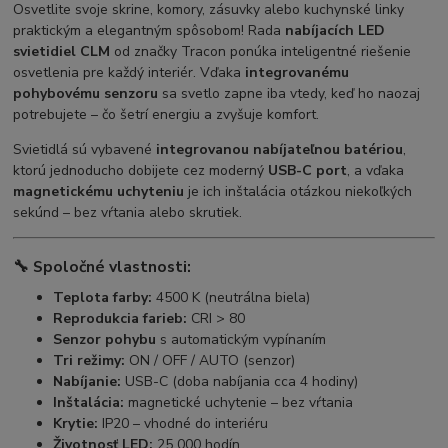
Osvetlite svoje skrine, komory, zásuvky alebo kuchynské linky
praktickým a elegantným spôsobom! Rada
nabíjacích LED
svietidiel CLM
od značky Tracon ponúka inteligentné riešenie
osvetlenia pre každý interiér. Vďaka
integrovanému
pohybovému senzoru
sa svetlo zapne iba vtedy, keď ho naozaj
potrebujete – čo šetrí energiu a zvyšuje komfort.
Svietidlá sú vybavené
integrovanou nabíjateľnou batériou
,
ktorú jednoducho dobijete cez moderný
USB-C port
, a vďaka
magnetickému uchyteniu
je ich inštalácia otázkou niekoľkých
sekúnd – bez vŕtania alebo skrutiek.
🔧
Spoločné vlastnosti:
Teplota farby:
4500 K (neutrálna biela)
Reprodukcia farieb:
CRI > 80
Senzor pohybu
s automatickým vypínaním
Tri režimy:
ON / OFF / AUTO (senzor)
Nabíjanie:
USB-C (doba nabíjania cca 4 hodiny)
Inštalácia:
magnetické uchytenie – bez vŕtania
Krytie:
IP20 – vhodné do interiéru
Životnosť LED:
25 000 hodín