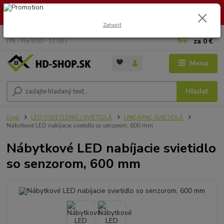
🏖️ DOVOLENKA 30.7.2026 – 9.8.2026 · Objednávky vybavíme po
návrate. Ďakujeme za trpezlivosť!
Zatvoriť
0
ks
+421 949 353 157
za
0 €
( Po - Pia 8:00 - 17:00 )
Menu
Hľadať
Úvod
LED OSVETLENIE / SVIETIDLÁ
LINEÁRNE SVIETIDLÁ
Nábytkové LED nabíjacie svietidlo so senzorom, 600 mm
Nábytkové LED nabíjacie svietidlo
so senzorom, 600 mm