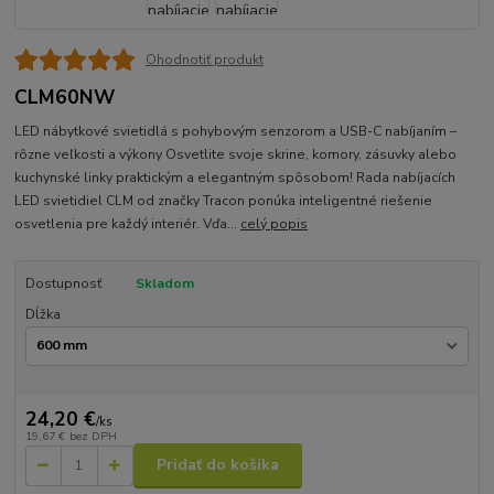
Ohodnotiť produkt
CLM60NW
LED nábytkové svietidlá s pohybovým senzorom a USB-C nabíjaním –
rôzne veľkosti a výkony Osvetlite svoje skrine, komory, zásuvky alebo
kuchynské linky praktickým a elegantným spôsobom! Rada nabíjacích
LED svietidiel CLM od značky Tracon ponúka inteligentné riešenie
osvetlenia pre každý interiér. Vďa...
celý popis
Dostupnosť
Skladom
Dĺžka
24,20 €
/
ks
19,67 €
bez DPH
Pridať do košíka