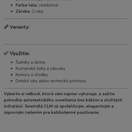
Farba tela:
strieborná
Záruka:
2 roky
📏
Varianty:
✅
Využitie:
Šatníky a skrine
Kuchynské linky a zásuvky
Komory a chodby
Detské izby alebo technické priestory
Vyberte si veľkosť, ktorá vám najviac vyhovuje, a zažite
pohodlie automatického osvetlenia bez káblov a zložitých
inštalácií. Svietidlá CLM sú spoľahlivým, elegantným a
úsporným riešením pre každodenné používanie.