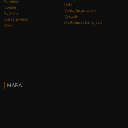
Kúpelňa
Haly
Spálňa
Vonkajšie priestory
Kuchyňa
Výklady
Garáž, pivnica
Elektronická kniha
jázd
Dvor
MAPA