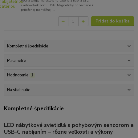
nočná lampa má vstavanú batériu a nabíja sa z
akéhokoľvek portu USB. Magneticky pripevnené k
priloženej montážnej ...
Pridať do košíka
Kompletné špecifikácie
Parametre
Hodnotenie
1
Na stiahnutie
Kompletné špecifikácie
LED nábytkové svietidlá s pohybovým senzorom a
USB-C nabíjaním – rôzne veľkosti a výkony