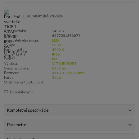
Informačný list výrobku
Číslo produktu:
1432-2
EAN kód:
6977231350072
Typ svetelného zdroja:
LED
Výkon:
50 W
Farba svetla:
4000 K
Stupeň krytia:
IP65
Senzor:
nie
Výrobca:
VITO EUROPE
Svetelný výkon:
6000 lm
Rozmery:
411 x 152 x 77 mm
Farba:
Šedá
Strážiť cenu / dostupnosť
Do obľúbených
Kompletné špecifikácie
Parametre