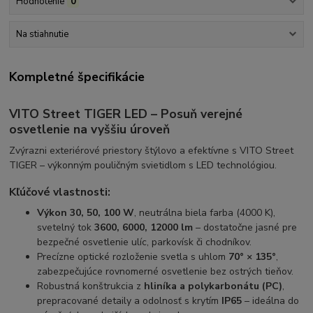
Hodnotenie
0
Na stiahnutie
Kompletné špecifikácie
VITO Street TIGER LED – Posuň verejné
osvetlenie na vyššiu úroveň
Zvýrazni exteriérové priestory štýlovo a efektívne s VITO Street
TIGER – výkonným pouličným svietidlom s LED technológiou.
Kľúčové vlastnosti:
Výkon 30, 50, 100 W
, neutrálna biela farba (4000 K),
svetelný tok
3600, 6000, 12000 lm
– dostatočne jasné pre
bezpečné osvetlenie ulíc, parkovísk či chodníkov.
Precízne optické rozloženie svetla s uhlom
70° × 135°
,
zabezpečujúce rovnomerné osvetlenie bez ostrých tieňov.
Robustná konštrukcia z
hliníka a polykarbonátu (PC)
,
prepracované detaily a odolnosť s krytím
IP65
– ideálna do