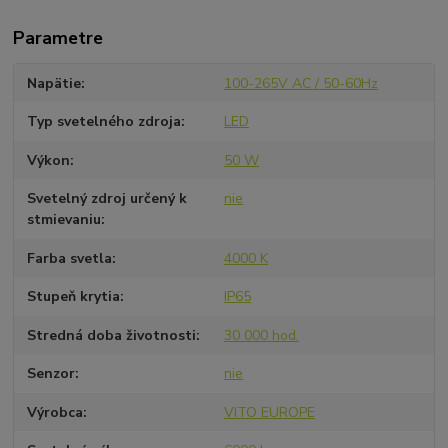
Parametre
Napätie
100-265V AC / 50-60Hz
Typ svetelného zdroja
LED
Výkon
50 W
Svetelný zdroj určený k
nie
stmievaniu
Farba svetla
4000 K
Stupeň krytia
IP65
Stredná doba životnosti
30 000 hod.
Senzor
nie
Výrobca
VITO EUROPE