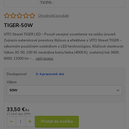
Ohodnotiť produkt
TIGER-50W
VITO Street TIGER LED – Posuň verejné osvetlenie na vyššiu úroveň
Zvýrazni exteriérové priestory štýlovo a efektívne s VITO Street TIGER –
výkonným pouličným svietidlom s LED technológiou. Kľúčové vlastnosti:
Výkon 30, 50, 100 W, neutrálna biela farba (4000 K), svetelný tok 3600,
6000, 12000 lm – ...
celý popis
Dostupnosť
3-4 pracovné dni
Výkon
33,50 €
/
ks
27,24 €
bez DPH
Pridať do košíka