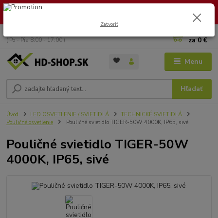
🏖️ DOVOLENKA 30.7.2026 – 9.8.2026 · Objednávky vybavíme po
návrate. Ďakujeme za trpezlivosť!
Zatvoriť
0
ks
+421 949 353 157
za
0 €
( Po - Pia 8:00 - 17:00 )
Menu
Hľadať
Úvod
LED OSVETLENIE / SVIETIDLÁ
TECHNICKÉ SVIETIDLÁ
Pouličné osvetlenie
Pouličné svietidlo TIGER-50W 4000K, IP65, sivé
Pouličné svietidlo TIGER-50W
4000K, IP65, sivé