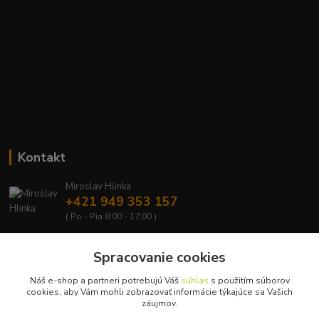
Kontakt
Miroslav Hlinka
+421 949 353 157
( Po - Pia 8:00 - 17:00 )
info@hd-shop.sk
Spracovanie cookies
Náš e-shop a partneri potrebujú Váš
súhlas
s použitím súborov
cookies, aby Vám mohli zobrazovať informácie týkajúce sa Vašich
záujmov.