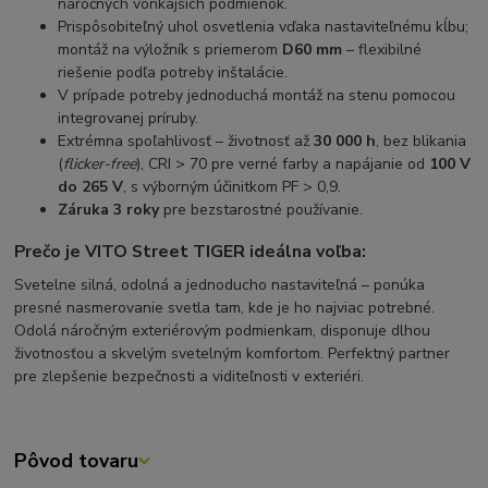
náročných vonkajších podmienok.
Prispôsobiteľný uhol osvetlenia vďaka nastaviteľnému kĺbu;
montáž na výložník s priemerom
D60 mm
– flexibilné
riešenie podľa potreby inštalácie.
V prípade potreby jednoduchá montáž na stenu pomocou
integrovanej príruby.
Extrémna spoľahlivosť – životnosť až
30 000 h
, bez blikania
(
flicker-free
), CRI > 70 pre verné farby a napájanie od
100 V
do 265 V
, s výborným účinitkom PF > 0,9.
Záruka 3 roky
pre bezstarostné používanie.
Prečo je VITO Street TIGER ideálna voľba:
Svetelne silná, odolná a jednoducho nastaviteľná – ponúka
presné nasmerovanie svetla tam, kde je ho najviac potrebné.
Odolá náročným exteriérovým podmienkam, disponuje dlhou
životnosťou a skvelým svetelným komfortom. Perfektný partner
pre zlepšenie bezpečnosti a viditeľnosti v exteriéri.
Pôvod tovaru