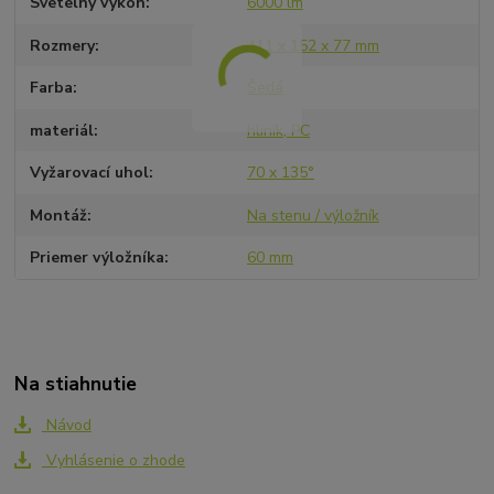
Svetelný výkon
6000 lm
Rozmery
411 x 152 x 77 mm
Farba
Šedá
materiál
hliník, PC
Vyžarovací uhol
70 x 135°
Montáž
Na stenu / výložník
Priemer výložníka
60 mm
Na stiahnutie
Návod
Vyhlásenie o zhode