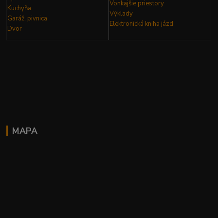
Vonkajšie priestory
Kuchyňa
Výklady
Garáž, pivnica
Elektronická kniha
jázd
Dvor
MAPA