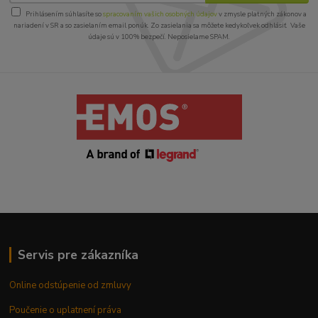
Prihlásením súhlasíte so
spracovaním vašich osobných údajov
v zmysle platných zákonov a
nariadení v SR a so zasielaním email ponúk. Zo zasielania sa môžete kedykoľvek odhlásiť. Vaše
údaje sú v 100% bezpečí. Neposielame SPAM.
Servis pre zákazníka
Online odstúpenie od zmluvy
Poučenie o uplatnení práva