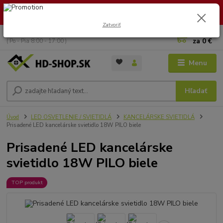
🏖️ DOVOLENKA 30.7.2026 – 9.8.2026 · Objednávky vybavíme po
návrate. Ďakujeme za trpezlivosť!
Zatvoriť
0
ks
+421 949 353 157
za
0 €
( Po - Pia 8:00 - 17:00 )
Menu
Hľadať
Úvod
LED OSVETLENIE / SVIETIDLÁ
KANCELÁRSKE SVIETIDLÁ
Prisadené LED kancelárske svietidlo 18W PILO biele
Prisadené LED kancelárske
svietidlo 18W PILO biele
TOP produkt