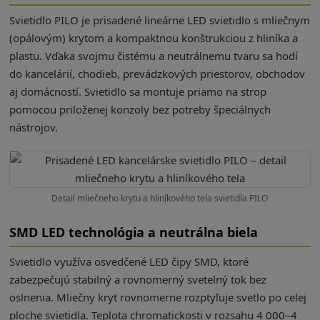
Svietidlo PILO je prisadené lineárne LED svietidlo s mliečnym
(opálovým) krytom a kompaktnou konštrukciou z hliníka a
plastu. Vďaka svojmu čistému a neutrálnemu tvaru sa hodí
do kancelárií, chodieb, prevádzkových priestorov, obchodov
aj domácností. Svietidlo sa montuje priamo na strop
pomocou priloženej konzoly bez potreby špeciálnych
nástrojov.
Detail mliečneho krytu a hliníkového tela svietidla PILO
SMD LED technológia a neutrálna biela
Svietidlo využíva osvedčené LED čipy SMD, ktoré
zabezpečujú stabilný a rovnomerný svetelný tok bez
oslnenia. Mliečny kryt rovnomerne rozptyľuje svetlo po celej
ploche svietidla. Teplota chromatickosti v rozsahu 4 000–4