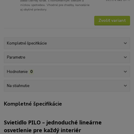
alebo čiernej farbe, s rovnomerným svetlom a
nízkou spotrebou. Vhodné pre chodby, kancelárie
aj obytné priestory.
Zvoliť variant
Kompletné špecifikácie
Parametre
Hodnotenie
0
Na stiahnutie
Kompletné špecifikácie
Svietidlo PILO – jednoduché lineárne
osvetlenie pre každý interiér