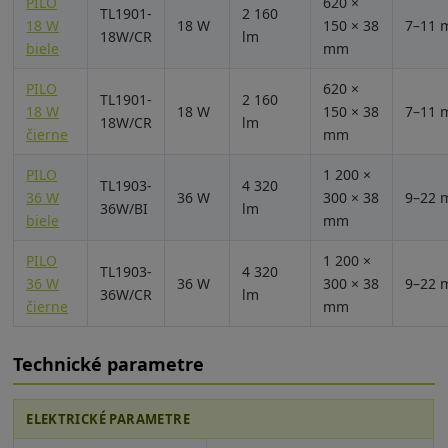
PILO
620 ×
TL1901-
2 160
18 W
18 W
150 × 38
7–11 
18W/CR
lm
biele
mm
PILO
620 ×
TL1901-
2 160
18 W
18 W
150 × 38
7–11 
18W/CR
lm
čierne
mm
PILO
1 200 ×
TL1903-
4 320
36 W
36 W
300 × 38
9–22 
36W/BI
lm
biele
mm
PILO
1 200 ×
TL1903-
4 320
36 W
36 W
300 × 38
9–22 
36W/CR
lm
čierne
mm
Technické parametre
ELEKTRICKÉ PARAMETRE