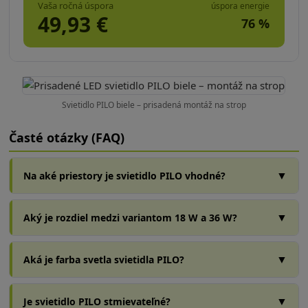
Vaša ročná úspora
úspora energie
49,93
€
76
%
Svietidlo PILO biele – prisadená montáž na strop
Časté otázky (FAQ)
▼
Na aké priestory je svietidlo PILO vhodné?
▼
Aký je rozdiel medzi variantom 18 W a 36 W?
▼
Aká je farba svetla svietidla PILO?
▼
Je svietidlo PILO stmievateľné?