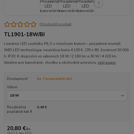
Ohodnotiť produkt
TL1901-18W/BI
Lineárne LED svietidlo PILO s mliečnym krytom – prisadená montáž,
SMD LED technológia, neutrálna biela 4 100 K, CRI ≥ 80, životnosť 30 000
h, IP20. K dispozícii vo výkonoch 18 W / 2 160 lm a 36 W / 4 320 lm.
Ideálne pre kancelárie, chodby a obchodné priestory.
celý popis
Dostupnosť
do 7 pracovných dní
Výkon
Recyklačný
0,49 €
poplatok kat.4
20,80 €
/
ks
16,91 €
bez DPH