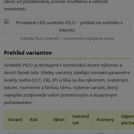
závisí od požadovanej úrovne osvetlenia a veľkosti
miestnosti.
Svietidlo PILO v interiéri – rovnomerné rozptýlenie svetla
Prehľad variantov
Svietidlo PILO je dostupné v kombinácii dvoch výkonov a
dvoch farieb tela. Všetky varianty zdieľajú rovnaké parametre
kvality svetla (CCT, CRI, IP) a líšia sa iba výkonom, svetelným
tokom, rozmermi a farbou rámu. Vyberte variant, ktorý
najlepšie zodpovedá vašim priestorovým a dizajnovým
požiadavkám:
Svetelný
Odpor
Variant
Kód
Výkon
Rozmery
tok
ploch