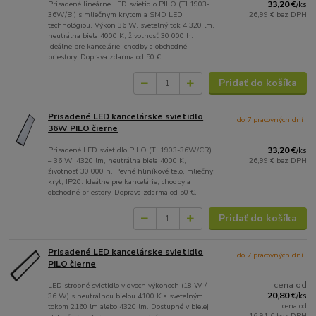
Prisadené lineárne LED svietidlo PILO (TL1903-
33,20 €
/
ks
36W/BI) s mliečnym krytom a SMD LED
26,99 €
bez DPH
technológiou. Výkon 36 W, svetelný tok 4 320 lm,
neutrálna biela 4000 K, životnosť 30 000 h.
Ideálne pre kancelárie, chodby a obchodné
priestory. Doprava zdarma od 50 €.
Pridať do košíka
Prisadené LED kancelárske svietidlo
do 7 pracovných dní
36W PILO čierne
Prisadené LED svietidlo PILO (TL1903-36W/CR)
33,20 €
/
ks
– 36 W, 4320 lm, neutrálna biela 4000 K,
26,99 €
bez DPH
životnosť 30 000 h. Pevné hliníkové telo, mliečny
kryt, IP20. Ideálne pre kancelárie, chodby a
obchodné priestory. Doprava zdarma od 50 €.
Pridať do košíka
Prisadené LED kancelárske svietidlo
do 7 pracovných dní
PILO čierne
cena od
LED stropné svietidlo v dvoch výkonoch (18 W /
20,80 €
36 W) s neutrálnou bielou 4100 K a svetelným
/
ks
cena od
tokom 2160 lm alebo 4320 lm. Dostupné v bielej
16,91 €
bez DPH