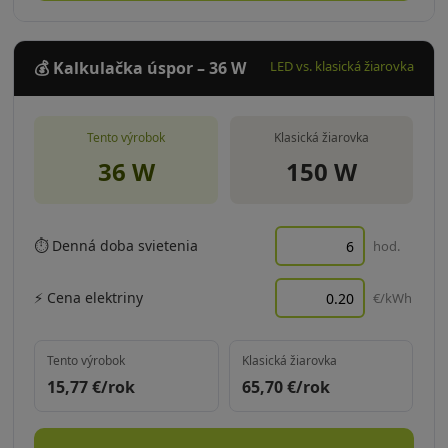
💰 Kalkulačka úspor – 36 W
LED vs. klasická žiarovka
Tento výrobok
Klasická žiarovka
36 W
150 W
⏱ Denná doba svietenia
hod.
⚡ Cena elektriny
€/kWh
Tento výrobok
Klasická žiarovka
15,77
€/rok
65,70
€/rok