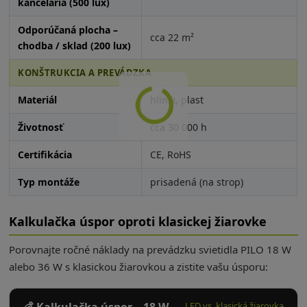
kancelária (500 lux)
Odporúčaná plocha –
cca 22 m²
chodba / sklad (200 lux)
KONŠTRUKCIA A PREVÁDZKA
Materiál
hliník, plast
Životnosť
cca 30 000 h
Certifikácia
CE, RoHS
Typ montáže
prisadená (na strop)
Kalkulačka úspor oproti klasickej žiarovke
Porovnajte ročné náklady na prevádzku svietidla PILO 18 W
alebo 36 W s klasickou žiarovkou a zistite vašu úsporu:
LED vs. klasická žiarovka