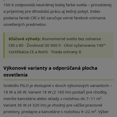
100 K zodpovedá neutrálnej bielej farbe svetla – prirodzenej
a príjemnej pre dlhodobú prácu aj bežný pobyt. Index
podania farieb CRI ≥ 80 zaručuje verné farebné vnímanie
osvetlených predmetov.
Kľúčové výhody:
Rovnomerné svetlo bez oslnenia ·
CRI ≥ 80 · Životnosť 30 000 h · Úhol vyžarovania 140° ·
Certifikácia CE a RoHS · Trieda ochrany II
Výkonové varianty a odporúčaná plocha
osvetlenia
Svietidlo PILO je dostupné v dvoch výkonových variantoch –
18 W a 36 W. Variant 18 W (2 160 lm) postačí pre chodby,
menšie kancelárie alebo sklady s rozlohou do 7–11 m².
Variant 36 W (4 320 lm) je vhodný pre väčšie pracovné
priestory, predajne a kancelárie s rozlohou 9–22 m². Výber