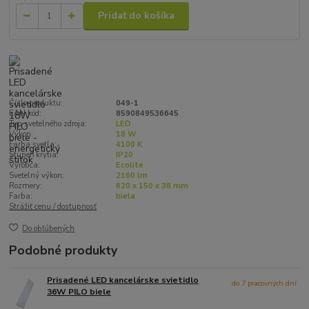
Pridať do košíka
Číslo produktu:
049-1
EAN kód:
8590849536645
Typ svetelného zdroja:
LED
Výkon:
18 W
Farba svetla:
4100 K
Stupeň krytia:
IP20
Výrobca:
Ecolite
Svetelný výkon:
2160 lm
Rozmery:
620 x 150 x 38 mm
Farba:
biela
Strážiť cenu / dostupnosť
Do obľúbených
Podobné produkty
Prisadené LED kancelárske svietidlo
do 7 pracovných dní
36W PILO biele