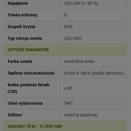
Napájanie
220–240 V / 50 Hz
Trieda ochrany
II
Stupeň krytia
IP20
Typ zdroja svetla
LED SMD
OPTICKÉ PARAMETRE
Farba svetla
neutrálna biela
Teplota chromatickosti
4 000–4 100 K (podľa variantu)
Index podania farieb
≥ 80
(CRI)
Uhol vyžarovania
140°
Difúzor
mliečny (opálový)
VARIANT 18 W – TL1901-18W