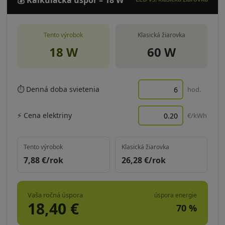
💰 Kalkulačka úspor – 18 W
Tento výrobok
Klasická žiarovka
18 W
60 W
⏱ Denná doba svietenia
hod.
⚡ Cena elektriny
€/kWh
Tento výrobok
Klasická žiarovka
7,88
€/rok
26,28
€/rok
Vaša ročná úspora
úspora energie
18,40
€
70
%