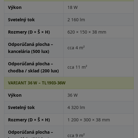
Výkon
18 W
Svetelný tok
2 160 lm
Rozmery (D × Š × H)
620 × 150 × 38 mm
Odporúčaná plocha –
cca 4 m²
kancelária (500 lux)
Odporúčaná plocha –
cca 11 m²
chodba / sklad (200 lux)
VARIANT 36 W – TL1903-36W
Výkon
36 W
Svetelný tok
4 320 lm
Rozmery (D × Š × H)
1 200 × 300 × 38 mm
Odporúčaná plocha –
cca 9 m²