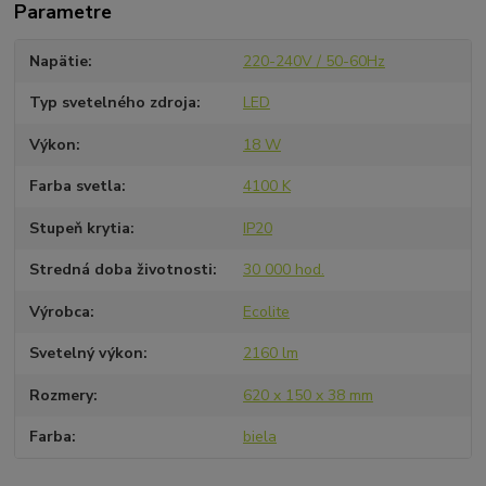
Parametre
Napätie
220-240V / 50-60Hz
Typ svetelného zdroja
LED
Výkon
18 W
Farba svetla
4100 K
Stupeň krytia
IP20
Stredná doba životnosti
30 000 hod.
Výrobca
Ecolite
Svetelný výkon
2160 lm
Rozmery
620 x 150 x 38 mm
Farba
biela