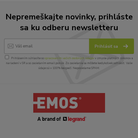
Nepremeškajte novinky, prihláste
sa ku odberu newsletteru
Prihlásiť sa
Prihlásením súhlasíte so
spracovaním vašich osobných údajov
v zmysle platných zákonov a
nariadení v SR a so zasielaním email ponúk. Zo zasielania sa môžete kedykoľvek odhlásiť. Vaše
údaje sú v 100% bezpečí. Neposielame SPAM.