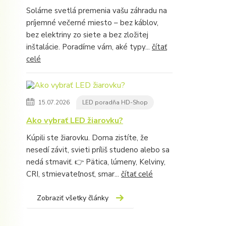
Solárne svetlá premenia vašu záhradu na
príjemné večerné miesto – bez káblov,
bez elektriny zo siete a bez zložitej
inštalácie. Poradíme vám, aké typy...
čítať
celé
15.07.2026
LED poradňa HD-Shop
Ako vybrať LED žiarovku?
Kúpili ste žiarovku. Doma zistíte, že
nesedí závit, svieti príliš studeno alebo sa
nedá stmaviť. 👉 Pätica, lúmeny, Kelviny,
CRI, stmievateľnosť, smar...
čítať celé
Zobraziť všetky články