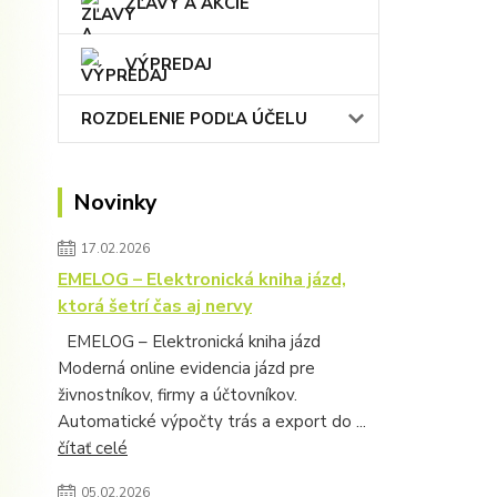
ZĽAVY A AKCIE
VÝPREDAJ
ROZDELENIE PODĽA ÚČELU
Novinky
17.02.2026
EMELOG – Elektronická kniha jázd,
ktorá šetrí čas aj nervy
EMELOG – Elektronická kniha jázd
Moderná online evidencia jázd pre
živnostníkov, firmy a účtovníkov.
Automatické výpočty trás a export do ...
čítať celé
05.02.2026