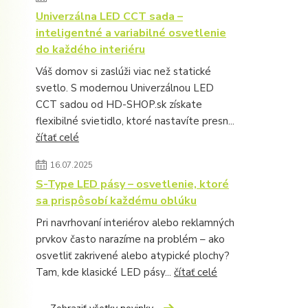
Univerzálna LED CCT sada –
inteligentné a variabilné osvetlenie
do každého interiéru
Váš domov si zaslúži viac než statické
svetlo. S modernou Univerzálnou LED
CCT sadou od HD-SHOP.sk získate
flexibilné svietidlo, ktoré nastavíte presn...
čítať celé
16.07.2025
S-Type LED pásy – osvetlenie, ktoré
sa prispôsobí každému oblúku
Pri navrhovaní interiérov alebo reklamných
prvkov často narazíme na problém – ako
osvetliť zakrivené alebo atypické plochy?
Tam, kde klasické LED pásy...
čítať celé