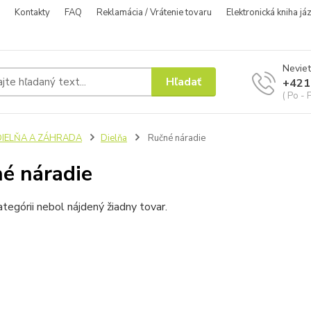
Kontakty
FAQ
Reklamácia / Vrátenie tovaru
Elektronická kniha já
Neviet
Hľadať
+421
( Po - 
DIELŇA A ZÁHRADA
Dielňa
Ručné náradie
é náradie
ategórii nebol nájdený žiadny tovar.