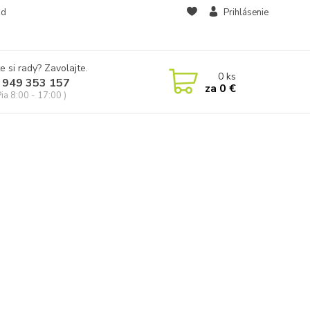
zd
Prihlásenie
e si rady? Zavolajte.
0
ks
 949 353 157
za
0 €
Pia 8:00 - 17:00 )