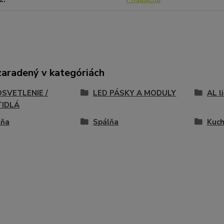
zaradený v kategóriách
OSVETLENIE /
LED PÁSKY A MODULY
AL l
TIDLÁ
lňa
Spálňa
Kuc