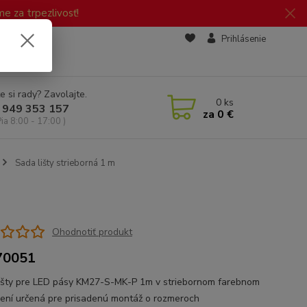
 za trpezlivosť!
zd
Prihlásenie
e si rady? Zavolajte.
0
ks
 949 353 157
za
0 €
Pia 8:00 - 17:00 )
Sada lišty strieborná 1 m
Ohodnotiť produkt
70051
išty pre LED pásy KM27-S-MK-P 1m v striebornom farebnom
ení určená pre prisadenú montáž o rozmeroch