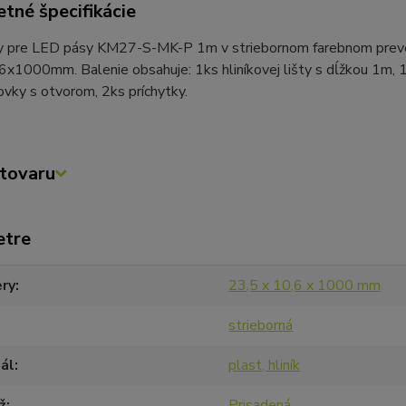
tné špecifikácie
ty pre LED pásy KM27-S-MK-P 1m v striebornom farebnom preve
x1000mm. Balenie obsahuje: 1ks hliníkovej lišty s dĺžkou 1m, 
vky s otvorom, 2ks príchytky.
tovaru
etre
ry
23,5 x 10,6 x 1000 mm
strieborná
ál
plast, hliník
ž
Prisadená