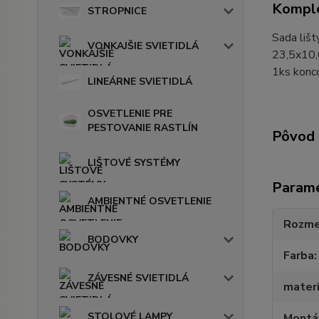
Komple
STROPNICE
Sada liš
VONKAJŠIE SVIETIDLÁ
23,5x10,6
1ks konco
LINEÁRNE SVIETIDLÁ
OSVETLENIE PRE
PESTOVANIE RASTLÍN
Pôvod 
LIŠTOVÉ SYSTÉMY
Param
AMBIENTNÉ OSVETLENIE
Rozme
BODOVKY
Farba
ZÁVESNÉ SVIETIDLÁ
materi
STOLOVÉ LAMPY
Montá