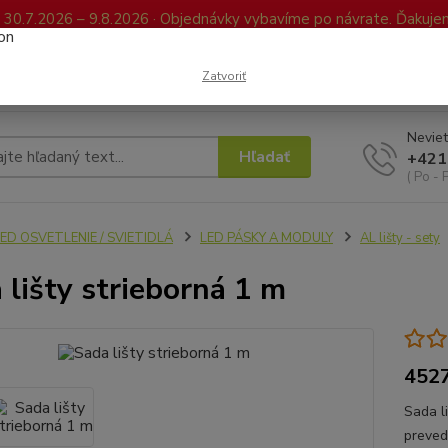
0.7.2026 – 9.8.2026 · Objednávky vybavíme po návrate. Ďakujeme
Kontakty
FAQ
Reklamácia / Vrátenie tovaru
Elektronická kniha já
Zatvoriť
Neviet
Hľadať
+421
( Po - 
ED OSVETLENIE / SVIETIDLÁ
LED PÁSKY A MODULY
AL lišty - sety
 lišty strieborná 1 m
452
Sada l
preved