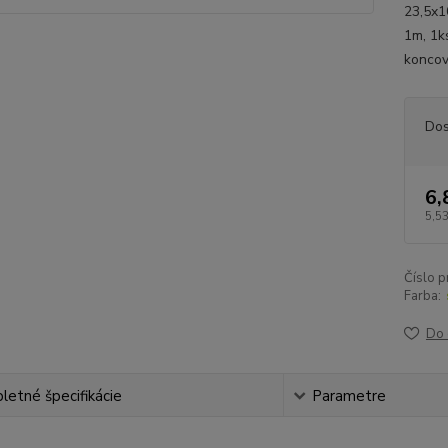
23,5x1
1m, 1k
koncov
Dos
6,
5,53
Číslo p
Farba:
Do 
etné špecifikácie
Parametre