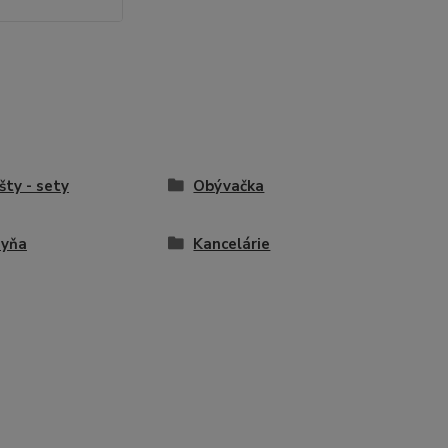
išty - sety
Obývačka
hyňa
Kancelárie