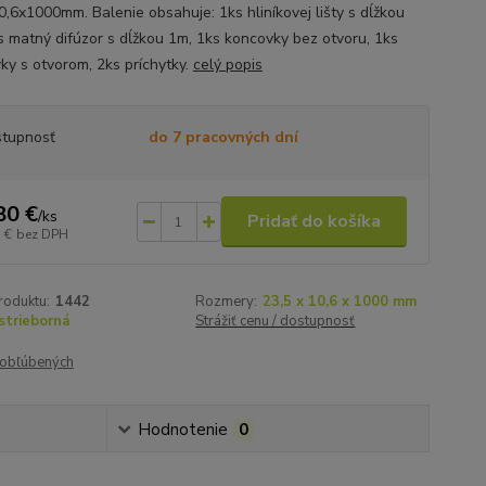
0,6x1000mm. Balenie obsahuje: 1ks hliníkovej lišty s dĺžkou
s matný difúzor s dĺžkou 1m, 1ks koncovky bez otvoru, 1ks
ky s otvorom, 2ks príchytky.
celý popis
tupnosť
do 7 pracovných dní
80 €
/
ks
Pridať do košíka
 €
bez DPH
roduktu:
1442
Rozmery:
23,5 x 10,6 x 1000 mm
strieborná
Strážiť cenu / dostupnosť
obľúbených
Hodnotenie
0