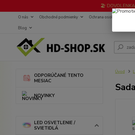
🏖️ DOVOLENKA 3
O nás
Obchodné podmienky
Ochrana osobných údajov
Blog
Úvod
L
ODPORÚČANÉ TENTO
MESIAC
Sada
NOVINKY
LED OSVETLENIE /
SVIETIDLÁ